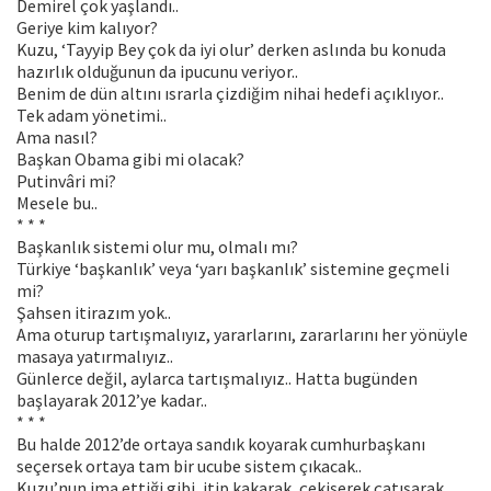
Demirel çok yaşlandı..
Geriye kim kalıyor?
Kuzu, ‘Tayyip Bey çok da iyi olur’ derken aslında bu konuda
hazırlık olduğunun da ipucunu veriyor..
Benim de dün altını ısrarla çizdiğim nihai hedefi açıklıyor..
Tek adam yönetimi..
Ama nasıl?
Başkan Obama gibi mi olacak?
Putinvâri mi?
Mesele bu..
* * *
Başkanlık sistemi olur mu, olmalı mı?
Türkiye ‘başkanlık’ veya ‘yarı başkanlık’ sistemine geçmeli
mi?
Şahsen itirazım yok..
Ama oturup tartışmalıyız, yararlarını, zararlarını her yönüyle
masaya yatırmalıyız..
Günlerce değil, aylarca tartışmalıyız.. Hatta bugünden
başlayarak 2012’ye kadar..
* * *
Bu halde 2012’de ortaya sandık koyarak cumhurbaşkanı
seçersek ortaya tam bir ucube sistem çıkacak..
Kuzu’nun ima ettiği gibi, itip kakarak, çekişerek çatışarak,