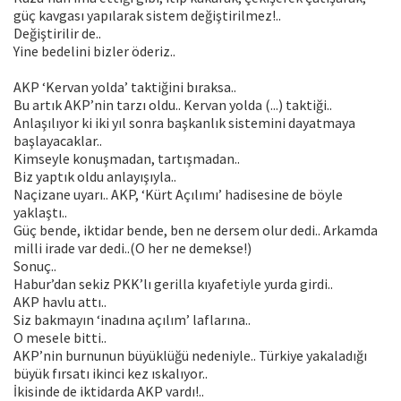
güç kavgası yapılarak sistem değiştirilmez!..
Değiştirilir de..
Yine bedelini bizler öderiz..
AKP ‘Kervan yolda’ taktiğini bıraksa..
Bu artık AKP’nin tarzı oldu.. Kervan yolda (...) taktiği..
Anlaşılıyor ki iki yıl sonra başkanlık sistemini dayatmaya
başlayacaklar..
Kimseyle konuşmadan, tartışmadan..
Biz yaptık oldu anlayışıyla..
Naçizane uyarı.. AKP, ‘Kürt Açılımı’ hadisesine de böyle
yaklaştı..
Güç bende, iktidar bende, ben ne dersem olur dedi.. Arkamda
milli irade var dedi..(O her ne demekse!)
Sonuç..
Habur’dan sekiz PKK’lı gerilla kıyafetiyle yurda girdi..
AKP havlu attı..
Siz bakmayın ‘inadına açılım’ laflarına..
O mesele bitti..
AKP’nin burnunun büyüklüğü nedeniyle.. Türkiye yakaladığı
büyük fırsatı ikinci kez ıskalıyor..
İkisinde de iktidarda AKP vardı!..