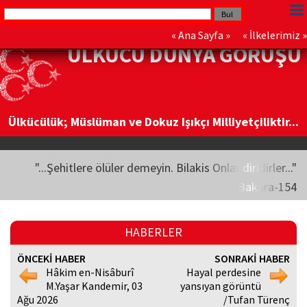
«
Ana Sayfa
» «
İlkelerimiz
»
ÜLKÜCÜ DÜNYA GÖRÜŞÜ
Ülkücülük; Müslüman ve Dokuz Işıkçı Milliyetçiliktir...
"...Şehitlere ölüler demeyin. Bilakis Onlar diridirler..."
Bakara-154
HABERLER
ÖNCEKİ HABER
SONRAKİ HABER
Hâkim en-Nisâburî
Hayal perdesine
M.Yaşar Kandemir, 03
yansıyan görüntü
Ağu 2026
/Tufan Türenç