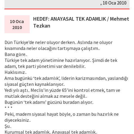
, 10 Oca 2010
HEDEF: ANAYASAL TEK ADAMLIK / Mehmet
10 Oca
Tezkan
2010
Dün Türkiye’de neler oluyor derken.. Aslında ne oluyor
kıvamında neler olacağını tartışmaya çalıştım..
Bana göre..
Türkiye tek adam yönetimine hazırlanıyor.. Şimdi de tek
adam, tek parti yönetimi var denilebilir..
Haklısınız..
Ama bugünkü ‘tek adamlık’, liderin karizmasından, yaslandığı
siyasal güçten kaynaklanıyor..
Yedi yılı aştı.. Meclis’in yüzde 65’ini kontrol etmek, tam ve
mutlak desteğini almak az mesele değil..
Bugünün ‘tek adamı’ gücünü buradan alıyor..
* * *
Peki, madem siyasal hayat böyle, o zaman bu hazırlık ne
diyeceksiniz..
Şu..
Kurumsal tek adamlık.. Anayasal tek adamlık..