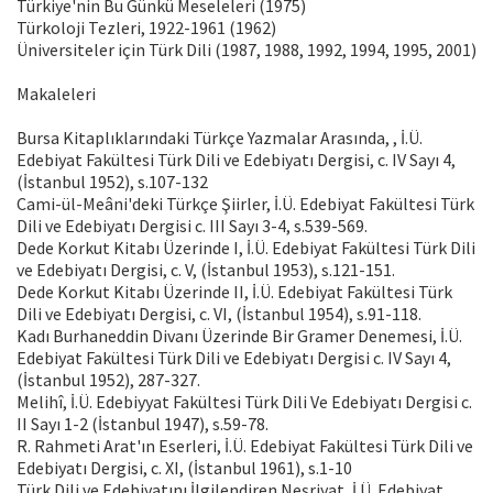
Türkiye'nin Bu Günkü Meseleleri (1975)
Türkoloji Tezleri, 1922-1961 (1962)
Üniversiteler için Türk Dili (1987, 1988, 1992, 1994, 1995, 2001)
Makaleleri
Bursa Kitaplıklarındaki Türkçe Yazmalar Arasında, , İ.Ü.
Edebiyat Fakültesi Türk Dili ve Edebiyatı Dergisi, c. IV Sayı 4,
(İstanbul 1952), s.107-132
Cami-ül-Meâni'deki Türkçe Şiirler, İ.Ü. Edebiyat Fakültesi Türk
Dili ve Edebiyatı Dergisi c. III Sayı 3-4, s.539-569.
Dede Korkut Kitabı Üzerinde I, İ.Ü. Edebiyat Fakültesi Türk Dili
ve Edebiyatı Dergisi, c. V, (İstanbul 1953), s.121-151.
Dede Korkut Kitabı Üzerinde II, İ.Ü. Edebiyat Fakültesi Türk
Dili ve Edebiyatı Dergisi, c. VI, (İstanbul 1954), s.91-118.
Kadı Burhaneddin Divanı Üzerinde Bir Gramer Denemesi, İ.Ü.
Edebiyat Fakültesi Türk Dili ve Edebiyatı Dergisi c. IV Sayı 4,
(İstanbul 1952), 287-327.
Melihî, İ.Ü. Edebiyyat Fakültesi Türk Dili Ve Edebiyatı Dergisi c.
II Sayı 1-2 (İstanbul 1947), s.59-78.
R. Rahmeti Arat'ın Eserleri, İ.Ü. Edebiyat Fakültesi Türk Dili ve
Edebiyatı Dergisi, c. XI, (İstanbul 1961), s.1-10
Türk Dili ve Edebiyatını İlgilendiren Neşriyat, İ.Ü. Edebiyat