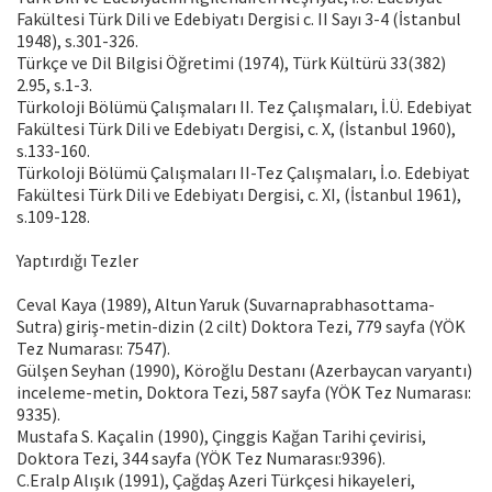
Fakültesi Türk Dili ve Edebiyatı Dergisi c. II Sayı 3-4 (İstanbul
1948), s.301-326.
Türkçe ve Dil Bilgisi Öğretimi (1974), Türk Kültürü 33(382)
2.95, s.1-3.
Türkoloji Bölümü Çalışmaları II. Tez Çalışmaları, İ.Ü. Edebiyat
Fakültesi Türk Dili ve Edebiyatı Dergisi, c. X, (İstanbul 1960),
s.133-160.
Türkoloji Bölümü Çalışmaları II-Tez Çalışmaları, İ.o. Edebiyat
Fakültesi Türk Dili ve Edebiyatı Dergisi, c. XI, (İstanbul 1961),
s.109-128.
Yaptırdığı Tezler
Ceval Kaya (1989), Altun Yaruk (Suvarnaprabhasottama-
Sutra) giriş-metin-dizin (2 cilt) Doktora Tezi, 779 sayfa (YÖK
Tez Numarası: 7547).
Gülşen Seyhan (1990), Köroğlu Destanı (Azerbaycan varyantı)
inceleme-metin, Doktora Tezi, 587 sayfa (YÖK Tez Numarası:
9335).
Mustafa S. Kaçalin (1990), Çinggis Kağan Tarihi çevirisi,
Doktora Tezi, 344 sayfa (YÖK Tez Numarası:9396).
C.Eralp Alışık (1991), Çağdaş Azeri Türkçesi hikayeleri,