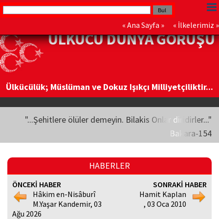
«
Ana Sayfa
» «
İlkelerimiz
»
ÜLKÜCÜ DÜNYA GÖRÜŞÜ
Ülkücülük; Müslüman ve Dokuz Işıkçı Milliyetçiliktir...
"...Şehitlere ölüler demeyin. Bilakis Onlar diridirler..."
Bakara-154
HABERLER
ÖNCEKİ HABER
SONRAKİ HABER
Hâkim en-Nisâburî
Hamit Kaplan
M.Yaşar Kandemir, 03
, 03 Oca 2010
Ağu 2026