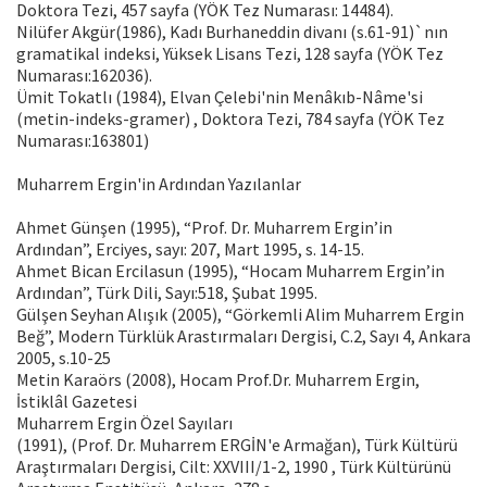
Doktora Tezi, 457 sayfa (YÖK Tez Numarası: 14484).
Nilüfer Akgür(1986), Kadı Burhaneddin divanı (s.61-91)`nın
gramatikal indeksi, Yüksek Lisans Tezi, 128 sayfa (YÖK Tez
Numarası:162036).
Ümit Tokatlı (1984), Elvan Çelebi'nin Menâkıb-Nâme'si
(metin-indeks-gramer) , Doktora Tezi, 784 sayfa (YÖK Tez
Numarası:163801)
Muharrem Ergin'in Ardından Yazılanlar
Ahmet Günşen (1995), “Prof. Dr. Muharrem Ergin’in
Ardından”, Erciyes, sayı: 207, Mart 1995, s. 14-15.
Ahmet Bican Ercilasun (1995), “Hocam Muharrem Ergin’in
Ardından”, Türk Dili, Sayı:518, Şubat 1995.
Gülşen Seyhan Alışık (2005), “Görkemli Alim Muharrem Ergin
Beğ”, Modern Türklük Arastırmaları Dergisi, C.2, Sayı 4, Ankara
2005, s.10-25
Metin Karaörs (2008), Hocam Prof.Dr. Muharrem Ergin,
İstiklâl Gazetesi
Muharrem Ergin Özel Sayıları
(1991), (Prof. Dr. Muharrem ERGİN'e Armağan), Türk Kültürü
Araştırmaları Dergisi, Cilt: XXVIII/1-2, 1990 , Türk Kültürünü