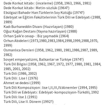
Dede Korkut kitabı : (inceleme) (1958, 1963, 1966, 1981)
Dede Korkut kitabı : Metin-sözlük (1964?)
Ebülgazi Bahadır Han:Türklerin Soy Kütüğü (1974?)
Edebiyat ve Eğitim Fakültelerinin Türk Dili ve Edebiyatı (1988,
1989)
Kadı Burhaneddin Divanı (Hazırlayan) (1980)
Oğuz Kağan Destanı (Yayına hazırlayan) (1988)
Orhan Şaik'e cevap- : Biz şaşmadık (1964)
Orhun Abideleri (1973,1980,1983,1984,1998,1999,1988,1970,
1999)
Osmanlıca Dersleri (1958, 1962, 1980, 1981,1986,1987, 1989,
1982)
Sovyet emperyalizmi, Balkanlar ve Türkiye (1974?)
Türk Dil Bilgisi (1958, 1962, 1967, 1972, 1977, 1980, 1981, 1984,
1985, 2001, 2002)
Türk Dili (1986, 2002)
Türk Dili : Lise I (1976)
Ahmet ve dedesi (1999)
Türk Dili Kompozisyon : lise I,II,III,IV.dönemler (1994, 1995)
Türk Dili ve Edebiyatı : Edebiyat-kompozisyon-Türkdili, 1992
Türk Dili: lise 1 (1991)
Türk Dili, Lise II. Dönem (1992?)