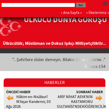
«
Ana Sayfa
» «
İlkelerimiz
»
ÜLKÜCÜ DÜNYA GÖRÜŞÜ
Ülkücülük; Müslüman ve Dokuz Işıkçı Milliyetçiliktir...
"...Şehitlere ölüler demeyin. Bilakis Onlar diridirler..."
Bakara-154
HABERLER
ÖNCEKİ HABER
SONRAKİ HABER
Hâkim en-Nisâburî
ARİF NİHAT ASYA’NIN
M.Yaşar Kandemir, 03
KASTAMONU
Ağu 2026
SULTANİSİ’NDEKİÖĞRENCİLİK