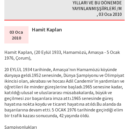
YILLARI VE BU DÖNEMDE
YAYINLANMIŞŞİİRLERİ /M
, 03 Oca 2010
Hamit Kaplan
03 Oca
2010
Hamit Kaplan, (20 Eylül 1933, Hamamözü, Amasya - 5 Ocak
1976, Çorum),
20 EYLÜL 1934 tarihinde, Amasya'nın Hamamözü köyünde
dünyaya geldi.1952 senesinde, Dünya Şampiyonu ve Olimpiyat
ikincisi olan, akrabası ve hocası Adil Candemir'in yardımları ve
öğretileri ile minder güreşlerine başladı.1965 senesine kadar,
katıldığı ulusal ve uluslararası müsabakalarda, büyük ve
geçilmesi zor başarılara imza attı.1965 senesinde güreş
hayatına nokta koydu ve ticaret hayatına atıldı.Bu alanda da
başarılarına devam etti. 5 OCAK 1976 tarihinde geçirdiği elim
bir trafik kazası sonucunda, 42 yaşında öldü.
Şampiyonlukları