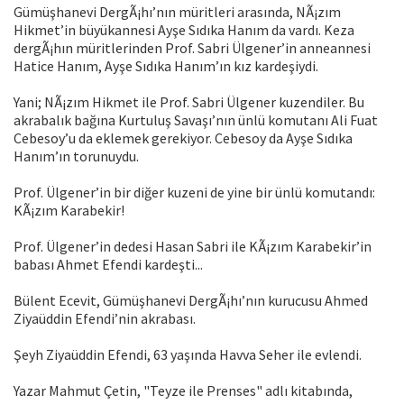
Gümüşhanevi DergÃ¡hı’nın müritleri arasında, NÃ¡zım
Hikmet’in büyükannesi Ayşe Sıdıka Hanım da vardı. Keza
dergÃ¡hın müritlerinden Prof. Sabri Ülgener’in anneannesi
Hatice Hanım, Ayşe Sıdıka Hanım’ın kız kardeşiydi.
Yani; NÃ¡zım Hikmet ile Prof. Sabri Ülgener kuzendiler. Bu
akrabalık bağına Kurtuluş Savaşı’nın ünlü komutanı Ali Fuat
Cebesoy’u da eklemek gerekiyor. Cebesoy da Ayşe Sıdıka
Hanım’ın torunuydu.
Prof. Ülgener’in bir diğer kuzeni de yine bir ünlü komutandı:
KÃ¡zım Karabekir!
Prof. Ülgener’in dedesi Hasan Sabri ile KÃ¡zım Karabekir’in
babası Ahmet Efendi kardeşti...
Bülent Ecevit, Gümüşhanevi DergÃ¡hı’nın kurucusu Ahmed
Ziyaüddin Efendi’nin akrabası.
Şeyh Ziyaüddin Efendi, 63 yaşında Havva Seher ile evlendi.
Yazar Mahmut Çetin, "Teyze ile Prenses" adlı kitabında,