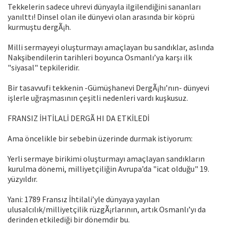
Tekkelerin sadece uhrevi dünyayla ilgilendiğini sananları
yanılttı! Dinsel olan ile dünyevi olan arasında bir köprü
kurmuştu dergÃ¡h.
Milli sermayeyi oluşturmayı amaçlayan bu sandıklar, aslında
Nakşibendilerin tarihleri boyunca Osmanlı’ya karşı ilk
"siyasal" tepkileridir.
Bir tasavvufi tekkenin -Gümüşhanevi DergÃ¡hı’nın- dünyevi
işlerle uğraşmasının çeşitli nedenleri vardı kuşkusuz.
FRANSIZ İHTİLALİ DERGÃ HI DA ETKİLEDİ
Ama öncelikle bir sebebin üzerinde durmak istiyorum:
Yerli sermaye birikimi oluşturmayı amaçlayan sandıkların
kurulma dönemi, milliyetçiliğin Avrupa’da "icat olduğu" 19.
yüzyıldır.
Yani: 1789 Fransız İhtilali’yle dünyaya yayılan
ulusalcılık/milliyetçilik rüzgÃ¡rlarının, artık Osmanlı’yı da
derinden etkilediği bir dönemdir bu.