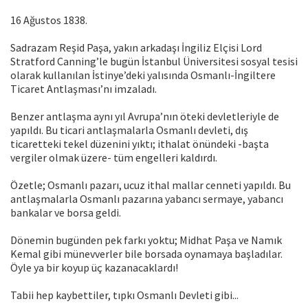
16 Ağustos 1838.
Sadrazam Reşid Paşa, yakın arkadaşı İngiliz Elçisi Lord
Stratford Canning’le bugün İstanbul Üniversitesi sosyal tesisi
olarak kullanılan İstinye’deki yalısında Osmanlı-İngiltere
Ticaret Antlaşması’nı imzaladı.
Benzer antlaşma aynı yıl Avrupa’nın öteki devletleriyle de
yapıldı. Bu ticari antlaşmalarla Osmanlı devleti, dış
ticaretteki tekel düzenini yıktı; ithalat önündeki -başta
vergiler olmak üzere- tüm engelleri kaldırdı.
Özetle; Osmanlı pazarı, ucuz ithal mallar cenneti yapıldı. Bu
antlaşmalarla Osmanlı pazarına yabancı sermaye, yabancı
bankalar ve borsa geldi.
Dönemin bugünden pek farkı yoktu; Midhat Paşa ve Namık
Kemal gibi münevverler bile borsada oynamaya başladılar.
Öyle ya bir koyup üç kazanacaklardı!
Tabii hep kaybettiler, tıpkı Osmanlı Devleti gibi...