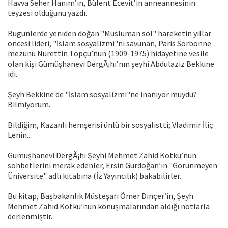
Havva Seher Hanım’ın, Bülent Ecevit’in anneannesinin
teyzesi olduğunu yazdı.
Bugünlerde yeniden doğan "Müslüman sol" hareketin yıllar
öncesi lideri, "İslam sosyalizmi"ni savunan, Paris Sorbonne
mezunu Nurettin Topçu’nun (1909-1975) hidayetine vesile
olan kişi Gümüşhanevi DergÃ¡hı’nın şeyhi Abdulaziz Bekkine
idi.
Şeyh Bekkine de "İslam sosyalizmi"ne inanıyor muydu?
Bilmiyorum.
Bildiğim, Kazanlı hemşerisi ünlü bir sosyalistti; Vladimir İliç
Lenin...
Gümüşhanevi DergÃ¡hı Şeyhi Mehmet Zahid Kotku’nun
sohbetlerini merak edenler, Ersin Gürdoğan’ın "Görünmeyen
Üniversite" adlı kitabına (İz Yayıncılık) bakabilirler.
Bu kitap, Başbakanlık Müsteşarı Ömer Dinçer’in, Şeyh
Mehmet Zahid Kotku’nun konuşmalarından aldığı notlarla
derlenmiştir.