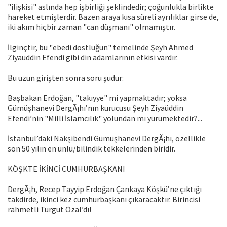
"ilişkisi" aslında hep işbirliği şeklindedir; çoğunlukla birlikte
hareket etmişlerdir. Bazen araya kısa süreli ayrılıklar girse de,
iki akım hiçbir zaman "can düşmanı" olmamıştır.
İlginçtir, bu "ebedi dostluğun" temelinde Şeyh Ahmed
Ziyaüddin Efendi gibi din adamlarının etkisi vardır.
Bu uzun girişten sonra soru şudur:
Başbakan Erdoğan, "takıyye" mi yapmaktadır; yoksa
Gümüşhanevi DergÃ¡hı’nın kurucusu Şeyh Ziyaüddin
Efendi’nin "Milli İslamcılık" yolundan mı yürümektedir?...
İstanbul’daki Nakşibendi Gümüşhanevi DergÃ¡hı, özellikle
son 50 yılın en ünlü/bilindik tekkelerinden biridir.
KÖŞKTE İKİNCİ CUMHURBAŞKANI
DergÃ¡h, Recep Tayyip Erdoğan Çankaya Köşkü’ne çıktığı
takdirde, ikinci kez cumhurbaşkanı çıkaracaktır. Birincisi
rahmetli Turgut Özal’dı!