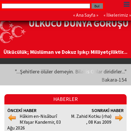
«
Ana Sayfa
» «
İlkelerimiz
»
ÜLKÜCÜ DÜNYA GÖRÜŞÜ
Ülkücülük; Müslüman ve Dokuz Işıkçı Milliyetçiliktir...
"...Şehitlere ölüler demeyin. Bilakis Onlar diridirler..."
Bakara-154
HABERLER
ÖNCEKİ HABER
SONRAKİ HABER
Hâkim en-Nisâburî
M. Zahid Kotku (rha)
M.Yaşar Kandemir, 03
, 08 Kas 2009
Ağu 2026