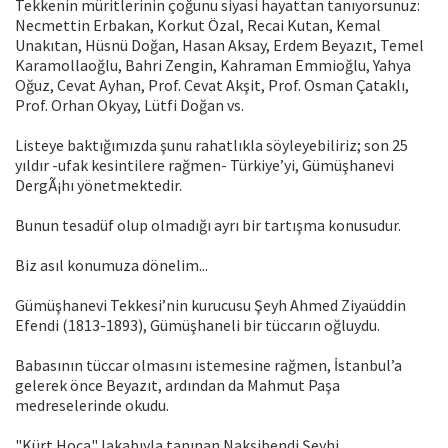
Tekkenin müritlerinin çoğunu siyasi hayattan tanıyorsunuz:
Necmettin Erbakan, Korkut Özal, Recai Kutan, Kemal
Unakıtan, Hüsnü Doğan, Hasan Aksay, Erdem Beyazıt, Temel
Karamollaoğlu, Bahri Zengin, Kahraman Emmioğlu, Yahya
Oğuz, Cevat Ayhan, Prof. Cevat Akşit, Prof. Osman Çataklı,
Prof. Orhan Okyay, Lütfi Doğan vs.
Listeye baktığımızda şunu rahatlıkla söyleyebiliriz; son 25
yıldır -ufak kesintilere rağmen- Türkiye’yi, Gümüşhanevi
DergÃ¡hı yönetmektedir.
Bunun tesadüf olup olmadığı ayrı bir tartışma konusudur.
Biz asıl konumuza dönelim...
Gümüşhanevi Tekkesi’nin kurucusu Şeyh Ahmed Ziyaüddin
Efendi (1813-1893), Gümüşhaneli bir tüccarın oğluydu.
Babasının tüccar olmasını istemesine rağmen, İstanbul’a
gelerek önce Beyazıt, ardından da Mahmut Paşa
medreselerinde okudu.
"Kürt Hoca" lakabıyla tanınan Nakşibendi Şeyhi