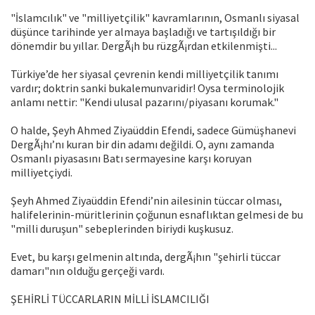
"İslamcılık" ve "milliyetçilik" kavramlarının, Osmanlı siyasal
düşünce tarihinde yer almaya başladığı ve tartışıldığı bir
dönemdir bu yıllar. DergÃ¡h bu rüzgÃ¡rdan etkilenmişti...
Türkiye’de her siyasal çevrenin kendi milliyetçilik tanımı
vardır; doktrin sanki bukalemunvaridir! Oysa terminolojik
anlamı nettir: "Kendi ulusal pazarını/piyasanı korumak."
O halde, Şeyh Ahmed Ziyaüddin Efendi, sadece Gümüşhanevi
DergÃ¡hı’nı kuran bir din adamı değildi. O, aynı zamanda
Osmanlı piyasasını Batı sermayesine karşı koruyan
milliyetçiydi.
Şeyh Ahmed Ziyaüddin Efendi’nin ailesinin tüccar olması,
halifelerinin-müritlerinin çoğunun esnaflıktan gelmesi de bu
"milli duruşun" sebeplerinden biriydi kuşkusuz.
Evet, bu karşı gelmenin altında, dergÃ¡hın "şehirli tüccar
damarı"nın olduğu gerçeği vardı.
ŞEHİRLİ TÜCCARLARIN MİLLİ İSLAMCILIĞI