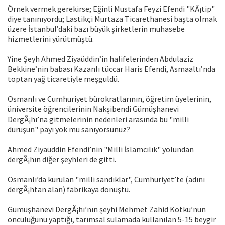
Örnek vermek gerekirse; Eğinli Mustafa Feyzi Efendi "KÃ¡tip"
diye tanınıyordu; Lastikçi Murtaza Ticarethanesi başta olmak
üzere İstanbul’daki bazı büyük şirketlerin muhasebe
hizmetlerini yürütmüştü.
Yine Şeyh Ahmed Ziyaüddin’in halifelerinden Abdulaziz
Bekkine’nin babası Kazanlı tüccar Haris Efendi, Asmaaltı’nda
toptan yağ ticaretiyle meşguldü.
Osmanlı ve Cumhuriyet bürokratlarının, öğretim üyelerinin,
üniversite öğrencilerinin Nakşibendi Gümüşhanevi
DergÃ¡hı’na gitmelerinin nedenleri arasında bu "milli
duruşun" payı yok mu sanıyorsunuz?
Ahmed Ziyaüddin Efendi’nin "Milli İslamcılık" yolundan
dergÃ¡hın diğer şeyhleri de gitti.
Osmanlı’da kurulan "milli sandıklar", Cumhuriyet’te (adını
dergÃ¡htan alan) fabrikaya dönüştü.
Gümüşhanevi DergÃ¡hı’nın şeyhi Mehmet Zahid Kotku’nun
öncülüğünü yaptığı, tarımsal sulamada kullanılan 5-15 beygir