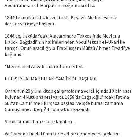
Abdurrahman el-Harputi’nin öğrencisi oldu.
1844’te müderrislik icazeti aldı; Beyazıt Medresesi’nde
dersler vermeye başladı.
1848’de, Üsküdar’daki Alacaminare Tekkesi’nde Mevlana
Halid-i Bağdadi’nin halifelerinden Abdülfettah el-Ukari ile
tanıştı. Onun aracılığıyla Trablusşam Müftüsü Ahmet Ervadi’ye
bağlandı.
"Mecmuatül Ahzab" adlı kitabı derledi.
HER ŞEY FATMA SULTAN CAMİİ’NDE BAŞLADI
Ömrünün 28 yılını kitap çalışmalarına verdi. İçinde 18 bin eser
bulunan 4 kütüphanesi vardı. 1859’da Cağaloğlu’ndaki Fatma
Sultan Camii’nde ilk irşada başladı ve işte burası zamanla
Gümüşhanevi DergÃ¡hı olarak ün kazandı.
Şimdi burada biraz soluklanalım...
Ve Osmanlı Devleti’nin tarihsel bir dönemecine gidelim: