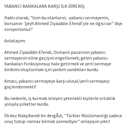
YABANCI BANKALARA KARŞI İLK DİRENİŞ
Haklı olarak, "tüm bu olanların; -yabancı sermayenin,
borsanın- Şeyh Ahmed Ziyaüddin Efendi’yle ne ilgisi var" diye
soruyorsunuz?
Anlatayım:
Ahmed Ziyaüddin Efendi, Osmanlı pazarının yabancı
sermayenin eline geçişini engellemek; gelen yabancı
bankaları fonksiyonsuz hale getirmek ve yerli sermaye
birikimi oluşturmak için yardım sandıkları kurdu.
Amacı, yabancı sermayeye karşı ulusal/yerli sermayeyi
güçlendirmekti!
Bu nedenle, iş kurmak isteyen yetenekli kişilerle ortaklık
yoluyla şirketler kurdu.
İlk kez Nakşibendi bir dergÃ¡h, "Türkler Müslümanlığı sadece
oruç tutup-namaz kılmak zannediyor" anlayışını yıktı!