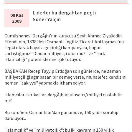
Liderler bu dergahtan geçti
08 Kas
Soner Yalçın
2009
Gümüşhanevi DergÃ¡hı’nın kurucusu Şeyh Ahmed Ziyaüddin
Efendi’nin, 1838’deki Osmanlı-İngiliz Ticaret Antlaşması’na
tepki olarak hayata geçirdiği kampanyası, bugün
tartıştığımız "Dindar milliyetçi olur mu?" ve "Türk
İslamcılığı" polemiklerine ışık tutuyor.
BAŞBAKAN Recep Tayyip Erdoğan son günlerde, ne zaman
milliyetçiliği ağır basan bir demeç verse, muhalefet kendisini
hemen "takıyye" yapmakla itham ediyor.
İslamcılar-tarikatlar-dergÃ¡hlar ulusalcı/milliyetçi olabilir
mi?
Bu soru Yeni Osmanlılar’dan günümüze, 150 yıldır sorulup
duruluyor...
"İslamcılık" ve "milliyetçilik"; bu iki kavramın 150 yıllık