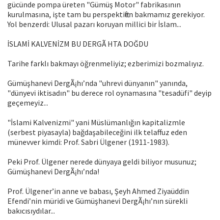
gücünde pompa üreten "Gümüş Motor" fabrikasının
kurulmasına, işte tam bu perspektiften bakmamız gerekiyor.
Yol benzerdi: Ulusal pazarı koruyan millici bir İslam...
İSLAMİ KALVENİZM BU DERGÃ HTA DOĞDU
Tarihe farklı bakmayı öğrenmeliyiz; ezberimizi bozmalıyız.
Gümüşhanevi DergÃ¡hı’nda "uhrevi dünyanın" yanında,
"dünyevi iktisadın" bu derece rol oynamasına "tesadüfi" deyip
geçemeyiz...
"İslami Kalvenizmi" yani Müslümanlığın kapitalizmle
(serbest piyasayla) bağdaşabileceğini ilk telaffuz eden
münevver kimdi: Prof. Sabri Ülgener (1911-1983).
Peki Prof. Ülgener nerede dünyaya geldi biliyor musunuz;
Gümüşhanevi DergÃ¡hı’nda!
Prof. Ülgener’in anne ve babası, Şeyh Ahmed Ziyaüddin
Efendi’nin müridi ve Gümüşhanevi DergÃ¡hı’nın sürekli
bakıcısıydılar...