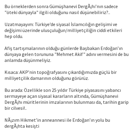
Bu örneklerden sonra Gümüşhanevi DergÃ¡hı’nın sadece
"öteki dünyayla" ilgili olduğunu nasıl düşünebiliriz?..
Uzatmayayım: Türkiye’de siyasal İslamcılığın gelişimi ve
değişimi üzerinde ulusçuluğun/milliyetçiliğin ciddi etkileri
hep oldu.
Afiş tartışmalarının olduğu günlerde Başbakan Erdoğan’ın
dünyaya gelen torununa "Mehmet Akif" adını vermesini de bu
anlamda düşünmeliyiz.
Kısaca: AKP’nin topoğrafyasını çıkardığımızda güçlü bir
milliyetçilik damarının olduğunu görürüz.
Bu arada: Özellikle son 25 yıldır Türkiye piyasasını yabancı
sermayeye açan siyasal kararların altında, Gümüşhanevi
DergÃ¡hı müritlerinin imzalarının bulunması da, tarihin garip
bir cilvesi!..
NÃ¡zım Hikmet’in anneannesi ile Erdoğan’ın yolu bu
dergÃ¡hta kesişti