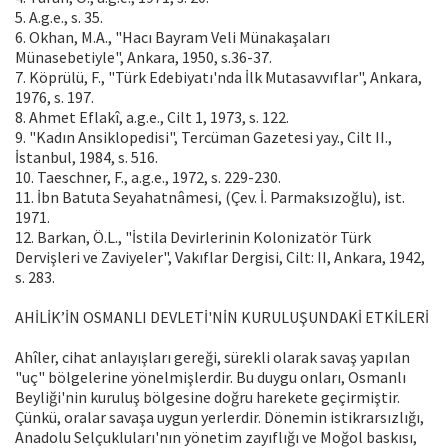
5. A.g.e., s. 35.
6. Okhan, M.A., "Hacı Bayram Veli Münakaşaları
Münasebetiyle", Ankara, 1950, s.36-37.
7. Köprülü, F., "Türk Edebiyatı'nda İlk Mutasavvıflar", Ankara,
1976, s. 197.
8. Ahmet Eflakî, a.g.e., Cilt 1, 1973, s. 122.
9. "Kadın Ansiklopedisi", Tercüman Gazetesi yay., Cilt II.,
İstanbul, 1984, s. 516.
10. Taeschner, F., a.g.e., 1972, s. 229-230.
11. İbn Batuta Seyahatnâmesi, (Çev. İ. Parmaksızoğlu), ist.
1971.
12. Barkan, Ö.L., "İstila Devirlerinin Kolonizatör Türk
Dervişleri ve Zaviyeler", Vakıflar Dergisi, Cilt: II, Ankara, 1942,
s. 283.
AHİLİK’İN OSMANLI DEVLETİ'NİN KURULUŞUNDAKİ ETKİLERİ
Ahîler, cihat anlayışları gereği, sürekli olarak savaş yapılan
"uç" bölgelerine yönelmişlerdir. Bu duygu onları, Osmanlı
Beyliği'nin kuruluş bölgesine doğru harekete geçirmiştir.
Çünkü, oralar savaşa uygun yerlerdir. Dönemin istikrarsızlığı,
Anadolu Selçukluları'nın yönetim zayıflığı ve Moğol baskısı,