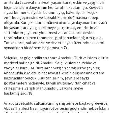
asırlarda tasavvuf merkezli yaşam tarzı, etkin ve yaygın bir
biçimde İslâm dünyasının her tarafını kaplamıştı. Kuvvetli
siyasî bir merkezîyetin bulunmayışı, hâkimiyetin küçük
emirlere geçmesine ve karışıklıkların doğmasına sebep
oluyordu. Karışıklıkların mânevî otoriteye dayanan tasavvufî
bir yaşam tarzıyla giderilmeye çalışılması, emirlerin ve
sultanların şeyhlere yönelmesi ve tarikatların devlet
tarafından resmen tanınması gibi sonuçlar doğurmuştur.
Tarikatların, sultanların ve devlet hayatı üzerinde etkin rol
oynadıkları bir dönem başlamıştır(7).
Selçuklular güçlendikten sonra Anadolu, Türk ve İslam kültür
merkezî haline geldi. Anadolu Selçukluları da, tekke ve
zaviyeler kurdular. Buralarda yetişen dervişler ve şeyhler,
Anadolu'da kuvvetli bir tasavvuf fikrinin oluşmasına ortam
hazırladılar. Selçuklu sultanlarının, şeyhlere saygı
göstermeleri nedeniyle, büyük mutasavvıflar, cihat ve
yerleşime elverişli olan Anadolu'ya yönelmeye
başlamışlardır(8).
Anadolu Selçuklu saltanatının genişlemeye başladığı devirde,
Abbasî halifesi Nasır, siyasî otoritesini güçlendirmek ve İslâm