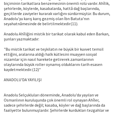
biçiminin tarikatlara benzemesinin önemli rolü vardır. Ahîlik,
şehirlerde, köylerde, kasabalarda, hattâ dağ başlarında,
geçitlerde zaviyeler kurarak varlığını sürdürmüştür. Bu durum,
Anadolu'yu karış karış gezmiş olan İbn Batuta'nın
seyahatnâmesinde de belirtilmektedir(11).
Anadolu Ahîliğini mistik bir tarikat olarak kabul eden Barkan,
şunları yazmaktadır:
"Bu mistik tarikat ve teşkilatın ne büyük bir kuvvet temsil
ettiğini, aralarına aldığı halk kütlesini muayyen sosyal
nizamlar için nasıl harekete getirerek zamanlarının
olaylarında büyük roller oynamış olduklarını tarih esasen
kaydetmektedir.(12)"
ANADOLU'DA YAYILIŞI
Anadolu Selçukluları döneminde, Anadolu'da yayılan ve
Osmanlının kuruluşunda çok önemli rol oynayan Ahîler,
sadece şehirlerde değil; kasaba, köyler ve dağ başlarında da
faaliyette bulunmuşlardır. Şehirlerde kurdukları tezgahlar ve