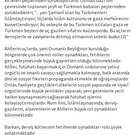
kitleleri peşlerinden sürüklüyorlardı. Osman Gazi'nin
çevresinde toplanan şeyh ve Türkmen babaları peşlerinden
sürükledikleri; "... yarı Şamanî olan bu Türkmenleri
İslâmlaştırıyor; Uçlarda İslâm kültürünü ve gaza mefkûresini
kuvvetlendiriyor; bu sebeple de bu Türkmen istilaları gaza ve
Türkmen beyleri de uç gazileri sıfatını kazanıyordu. Bu uçların
dervişlerle ve zaviyelerle dolmuş olmasının sebebi budur.(2)"
Ahîlerin uçlarda, yani Osmanlı Beyliğinin kurulduğu
bölgelerde çok önemli roller oynadıkları, fetihlerin
gerçekleşmesinde büyük gayretleri olduğu bilinmektedir.
Ahîler, fütühatı başarmak için Osmanlı ordularına yalnız
örgütlü ve imanlı savaşçı sağlamakla kalmayıp, halk arasında
dinî ve sosyal fikirleri propaganda etmekle de uğraşmışlardır.
Onlar, faaliyete geçtikleri ülkelerin sosyal yapısında ve siyasî
örgütlerinde büyük yenilikler yaparak, yeni gelenlerle yerli
halkın kaynaşmasını sağlayarak fütühat işlerini
kolaylaştırmışlardır. Rum ilini, İslâmlaşmasında, derviş-
gazilerin, alperenlerin ve Ahîlerin büyük rol oynadıkları
bilinmektedir.
Barkan, derviş kütlesinin fetihlerde oynadıkları rolü şöyle
anlatmaktadır: