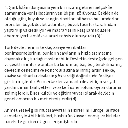
"... Şark İslâm dünyasına yeni bir nizam getiren Selçukîler
zamanında yeni ribatların yapıldığını görüyoruz. Eskiden de
olduğu gibi, büyük ve zengin ribatlar, bilhassa hükümdarlar,
prensler, büyük devlet adamları, büyük tacirler tarafından
yaptırılıp vakfediliyor ve masraflarını karşılamak üzere
ehemmiyetli emlâk ve arazi tahsis olunuyordu.(3)"
Türk devletlerinin tekke, zaviye ve ribatları
benimsemelerinin, bunların sayılarının hızla artmasına
dayanak oluşturduğu söylenebilir. Devletin desteğiyle gelişen
ve çeşitli isimlerle anılan bu kurumlar, başıboş bırakılmamış;
devletin denetimi ve kontrolü altına alınmışlardır. Tekke,
zaviye ve ribatlar devletin gösterdiği doğrultuda faaliyet
göstermişlerdir. Bu merkezler zamanla devlet için sosyal
yardım, imar faaliyetleri ve askerî üsler rolünü oynar duruma
gelmişlerdir. Birer kültür ve eğitim yuvası olarak devletin
genel amacına hizmet etmişlerdir(4).
Ahmet Yesevî gibi mutasavvıfların fikirlerini Türkçe ile ifade
etmeleriyle Ahi birlikleri, büsbütün kuvvetlenmiş ve kitleleri
harekete geçirecek güce erişmişlerdir.