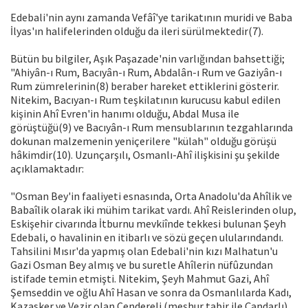
Edebali'nin aynı zamanda Vefâî'ye tarikatının muridi ve Baba
İlyas'ın halifelerinden olduğu da ileri sürülmektedir(7).
Bütün bu bilgiler, Aşık Paşazade'nin varlığından bahsettiği;
"Ahiyân-ı Rum, Bacıyân-ı Rum, Abdalân-ı Rum ve Gaziyân-ı
Rum zümrelerinin(8) beraber hareket ettiklerini gösterir.
Nitekim, Bacıyan-ı Rum teşkilatının kurucusu kabul edilen
kişinin Ahî Evren'in hanımı olduğu, Abdal Musa ile
görüştüğü(9) ve Bacıyân-ı Rum mensublarının tezgahlarında
dokunan malzemenin yeniçerilere "külah" olduğu görüşü
hâkimdir(10). Uzunçarşılı, Osmanlı-Ahî ilişkisini şu şekilde
açıklamaktadır:
"Osman Bey'in faaliyeti esnasında, Orta Anadolu'da Ahîlik ve
Babaîlik olarak iki mühim tarikat vardı. Ahî Reislerinden olup,
Eskişehir civarında İtburnu mevkiînde tekkesi bulunan Şeyh
Edebali, o havalinin en itibarlı ve sözü geçen ulularındandı.
Tahsilini Mısır'da yapmış olan Edebali'nin kızı Malhatun'u
Gazi Osman Bey almış ve bu suretle Ahîlerin nüfûzundan
istifade temin etmişti. Nitekim, Şeyh Mahmut Gazi, Ahî
Şemseddin ve oğlu Ahî Hasan ve sonra da Osmanlılarda Kadı,
Kazasker ve Vezir olan Cendereli (meşhur tabir ile Çandarlı)