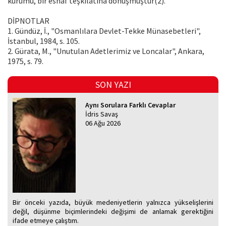
kurumu, bir esnaf teşkilatına dönüşmüştür(2).
DİPNOTLAR
1. Gündüz, İ., "Osmanlılara Devlet-Tekke Münasebetleri",
İstanbul, 1984, s. 105.
2. Gürata, M., "Unutulan Adetlerimiz ve Loncalar", Ankara,
1975, s. 79.
SON YAZI
Aynı Sorulara Farklı Cevaplar
İdris Savaş
06 Ağu 2026
Bir önceki yazıda, büyük medeniyetlerin yalnızca yükselişlerini
değil, düşünme biçimlerindeki değişimi de anlamak gerektiğini
ifade etmeye çalıştım.