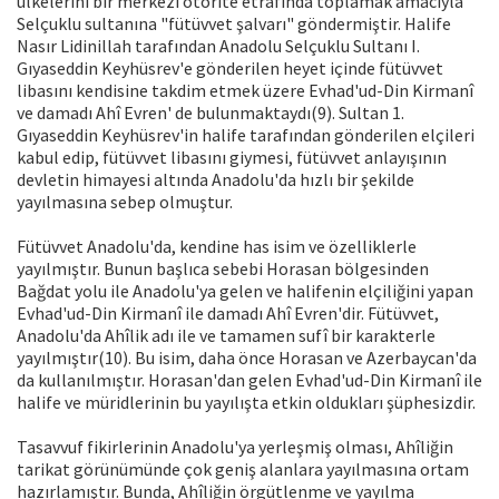
ülkelerini bir merkezî otorite etrafında toplamak amacıyla
Selçuklu sultanına "fütüvvet şalvarı" göndermiştir. Halife
Nasır Lidinillah tarafından Anadolu Selçuklu Sultanı I.
Gıyaseddin Keyhüsrev'e gönderilen heyet içinde fütüvvet
libasını kendisine takdim etmek üzere Evhad'ud-Din Kirmanî
ve damadı Ahî Evren' de bulunmaktaydı(9). Sultan 1.
Gıyaseddin Keyhüsrev'in halife tarafından gönderilen elçileri
kabul edip, fütüvvet libasını giymesi, fütüvvet anlayışının
devletin himayesi altında Anadolu'da hızlı bir şekilde
yayılmasına sebep olmuştur.
Fütüvvet Anadolu'da, kendine has isim ve özelliklerle
yayılmıştır. Bunun başlıca sebebi Horasan bölgesinden
Bağdat yolu ile Anadolu'ya gelen ve halifenin elçiliğini yapan
Evhad'ud-Din Kirmanî ile damadı Ahî Evren'dir. Fütüvvet,
Anadolu'da Ahîlik adı ile ve tamamen sufî bir karakterle
yayılmıştır(10). Bu isim, daha önce Horasan ve Azerbaycan'da
da kullanılmıştır. Horasan'dan gelen Evhad'ud-Din Kirmanî ile
halife ve müridlerinin bu yayılışta etkin oldukları şüphesizdir.
Tasavvuf fikirlerinin Anadolu'ya yerleşmiş olması, Ahîliğin
tarikat görünümünde çok geniş alanlara yayılmasına ortam
hazırlamıştır. Bunda, Ahîliğin örgütlenme ve yayılma