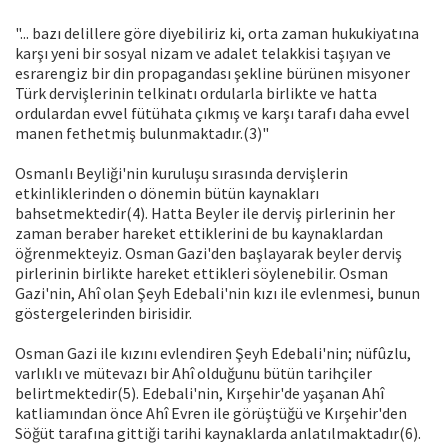
"... bazı delillere göre diyebiliriz ki, orta zaman hukukiyatına
karşı yeni bir sosyal nizam ve adalet telakkisi taşıyan ve
esrarengiz bir din propagandası şekline bürünen misyoner
Türk dervişlerinin telkinatı ordularla birlikte ve hatta
ordulardan evvel fütühata çıkmış ve karşı tarafı daha evvel
manen fethetmiş bulunmaktadır.(3)"
Osmanlı Beyliği'nin kuruluşu sırasında dervişlerin
etkinliklerinden o dönemin bütün kaynakları
bahsetmektedir(4). Hatta Beyler ile derviş pirlerinin her
zaman beraber hareket ettiklerini de bu kaynaklardan
öğrenmekteyiz. Osman Gazi'den başlayarak beyler derviş
pirlerinin birlikte hareket ettikleri söylenebilir. Osman
Gazi'nin, Ahî olan Şeyh Edebali'nin kızı ile evlenmesi, bunun
göstergelerinden birisidir.
Osman Gazi ile kızını evlendiren Şeyh Edebali'nin; nüfûzlu,
varlıklı ve mütevazı bir Ahî olduğunu bütün tarihçiler
belirtmektedir(5). Edebali'nin, Kırşehir'de yaşanan Ahî
katliamından önce Ahî Evren ile görüştüğü ve Kırşehir'den
Söğüt tarafına gittiği tarihi kaynaklarda anlatılmaktadır(6).