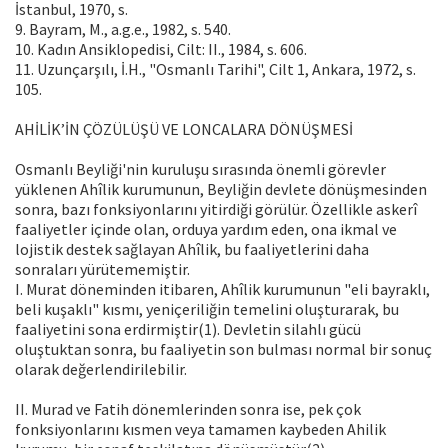
İstanbul, 1970, s.
9. Bayram, M., a.g.e., 1982, s. 540.
10. Kadın Ansiklopedisi, Cilt: II., 1984, s. 606.
11. Uzunçarşılı, İ.H., "Osmanlı Tarihi", Cilt 1, Ankara, 1972, s.
105.
AHİLİK’İN ÇÖZÜLÜŞÜ VE LONCALARA DÖNÜŞMESİ
Osmanlı Beyliği'nin kuruluşu sırasında önemli görevler
yüklenen Ahîlik kurumunun, Beyliğin devlete dönüşmesinden
sonra, bazı fonksiyonlarını yitirdiği görülür. Özellikle askerî
faaliyetler içinde olan, orduya yardım eden, ona ikmal ve
lojistik destek sağlayan Ahîlik, bu faaliyetlerini daha
sonraları yürütememiştir.
I. Murat döneminden itibaren, Ahîlik kurumunun "eli bayraklı,
beli kuşaklı" kısmı, yeniçeriliğin temelini oluşturarak, bu
faaliyetini sona erdirmiştir(1). Devletin silahlı gücü
oluştuktan sonra, bu faaliyetin son bulması normal bir sonuç
olarak değerlendirilebilir.
II. Murad ve Fatih dönemlerinden sonra ise, pek çok
fonksiyonlarını kısmen veya tamamen kaybeden Ahilik