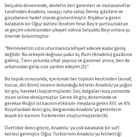
Selçuklu döneminde, devletin ileri gelenleri ve mutasavvıflar
tarafından Anadolu, savaşçı ruha sahip Derviş-gâzilere ve
göçebelere hedef olarak gösterilmiştir. Nişâbur'a gelen
kalabalık bir Oğuz kütlesi İbrahim Yınal Bey'e yurtsuzluktan
ve geçim sıkıntısından şikayet edince Selçuklu Beyi onlara şu
öneride bulunmuştur:
"Memleketim sizin oturmanıza kifayet edecek kadar geniş
değildir. Bu sebeple doğrusu şudur ki, Rum (Anadolu) gazâsına
gidiniz, Tanrı yolunda cihat yapınız ve ganimet alınız, ben de
arkanızdan gelip size yardım edeyim.(5)"
Bu teşvik sonucunda, içerisinde her toplum kesitinden (esnaf,
tüccar, din âlimi) insanın bulunduğu kitleler Anadolu'ya yoğun
bir göç hareketi başlatmışlardır. Göç dalgaları kısa zamanda
insan seline dönüşmüştür. Gerek ilk göç döneminde ve
gerekse Moğol istilasının etkisiyle meydana gelen XIII. ve XIV.
Yüzyıllardaki ikinci göç dalgasında Anadolu'ya gelenlerin
büyük bir kısmını Türkmenler oluşturmuşlardır(6).
Özellikle ikinci göçte, Anadolu' ya çok kalabalık bir sufî
kütlesi gelmiştir. Oğuz Türklerinin Anadolu'yu fethettiği