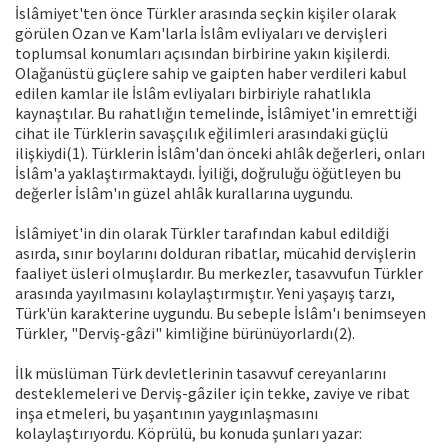
İslâmiyet'ten önce Türkler arasında seçkin kişiler olarak
görülen Ozan ve Kam'larla İslâm evliyaları ve dervişleri
toplumsal konumları açısından birbirine yakın kişilerdi.
Olağanüstü güçlere sahip ve gaipten haber verdileri kabul
edilen kamlar ile İslâm evliyaları birbiriyle rahatlıkla
kaynaştılar. Bu rahatlığın temelinde, İslâmiyet'in emrettiği
cihat ile Türklerin savaşçılık eğilimleri arasındaki güçlü
ilişkiydi(1). Türklerin İslâm'dan önceki ahlâk değerleri, onları
İslâm'a yaklaştırmaktaydı. İyiliği, doğruluğu öğütleyen bu
değerler İslâm'ın güzel ahlâk kurallarına uygundu.
İslâmiyet'in din olarak Türkler tarafından kabul edildiği
asırda, sınır boylarını dolduran ribatlar, mücahid dervişlerin
faaliyet üsleri olmuşlardır. Bu merkezler, tasavvufun Türkler
arasında yayılmasını kolaylaştırmıştır. Yeni yaşayış tarzı,
Türk'ün karakterine uygundu. Bu sebeple İslâm'ı benimseyen
Türkler, "Derviş-gâzi" kimliğine bürünüyorlardı(2).
İlk müslüman Türk devletlerinin tasavvuf cereyanlarını
desteklemeleri ve Derviş-gâziler için tekke, zaviye ve ribat
inşa etmeleri, bu yaşantının yaygınlaşmasını
kolaylaştırıyordu. Köprülü, bu konuda şunları yazar: