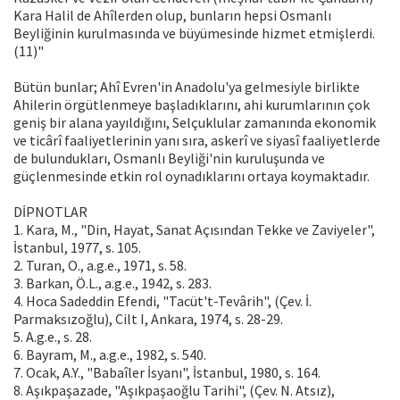
Kara Halil de Ahîlerden olup, bunların hepsi Osmanlı
Beyliğinin kurulmasında ve büyümesinde hizmet etmişlerdi.
(11)"
Bütün bunlar; Ahî Evren'in Anadolu'ya gelmesiyle birlikte
Ahilerin örgütlenmeye başladıklarını, ahi kurumlarının çok
geniş bir alana yayıldığını, Selçuklular zamanında ekonomik
ve ticârî faaliyetlerinin yanı sıra, askerî ve siyasî faaliyetlerde
de bulundukları, Osmanlı Beyliği'nin kuruluşunda ve
güçlenmesinde etkin rol oynadıklarını ortaya koymaktadır.
DİPNOTLAR
1. Kara, M., "Din, Hayat, Sanat Açısından Tekke ve Zaviyeler",
İstanbul, 1977, s. 105.
2. Turan, O., a.g.e., 1971, s. 58.
3. Barkan, Ö.L., a.g.e., 1942, s. 283.
4. Hoca Sadeddin Efendi, "Tacüt't-Tevârih", (Çev. İ.
Parmaksızoğlu), Cilt I, Ankara, 1974, s. 28-29.
5. A.g.e., s. 28.
6. Bayram, M., a.g.e., 1982, s. 540.
7. Ocak, A.Y., "Babaîler İsyanı", İstanbul, 1980, s. 164.
8. Aşıkpaşazade, "Aşıkpaşaoğlu Tarihi", (Çev. N. Atsız),