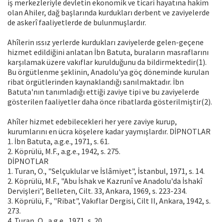
iş merkezleriyle devletin ekonomik ve ticari hayatına hakim
olan Ahiler, dağ başlarında kurdukları derbent ve zaviyelerde
de askerî faaliyetlerde de bulunmuşlardır.
Ahîlerin ıssız yerlerde kurdukları zaviyelerde gelen-geçene
hizmet edildiğini anlatan İbn Batuta, buraların masraflarını
karşılamak üzere vakıflar kurulduğunu da bildirmektedir(1).
Bu örgütlenme şeklinin, Anadolu'ya göç döneminde kurulan
ribat örgütlerinden kaynaklandığı sanılmaktadır. İbn
Batuta'nın tanımladığı ettiği zaviye tipi ve bu zaviyelerde
gösterilen faaliyetler daha önce ribatlarda gösterilmiştir(2).
Ahîler hizmet edebilecekleri her yere zaviye kurup,
kurumlarını en ücra köşelere kadar yaymışlardır. DİPNOTLAR
1. İbn Batuta, a.g.e., 1971, s. 61.
2. Köprülü, M.F., a.g.e., 1942, s. 275.
DİPNOTLAR
1. Turan, O., "Selçuklular ve İslâmiyet", İstanbul, 1971, s. 14.
2. Köprülü, M.F., "Abu İshak ve Kazrunî ve Anadolu'da İshakî
Dervişleri", Belleten, Cilt. 33, Ankara, 1969, s. 223-234.
3. Köprülü, F., "Ribat", Vakıflar Dergisi, Cilt II, Ankara, 1942, s.
273.
4. Turan, O., a.g.e., 1971, s. 20.