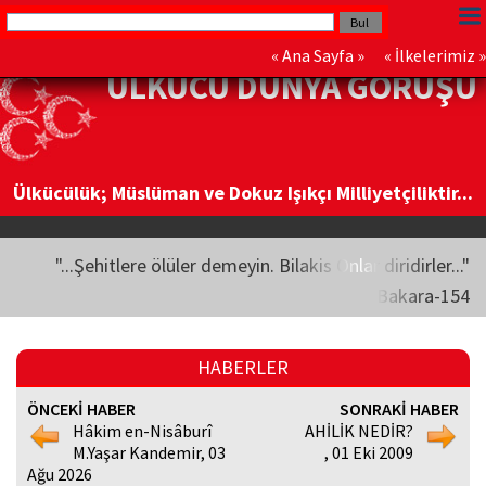
«
Ana Sayfa
» «
İlkelerimiz
»
ÜLKÜCÜ DÜNYA GÖRÜŞÜ
Ülkücülük; Müslüman ve Dokuz Işıkçı Milliyetçiliktir...
"...Şehitlere ölüler demeyin. Bilakis Onlar diridirler..."
Bakara-154
HABERLER
ÖNCEKİ HABER
SONRAKİ HABER
Hâkim en-Nisâburî
AHİLİK NEDİR?
M.Yaşar Kandemir, 03
, 01 Eki 2009
Ağu 2026