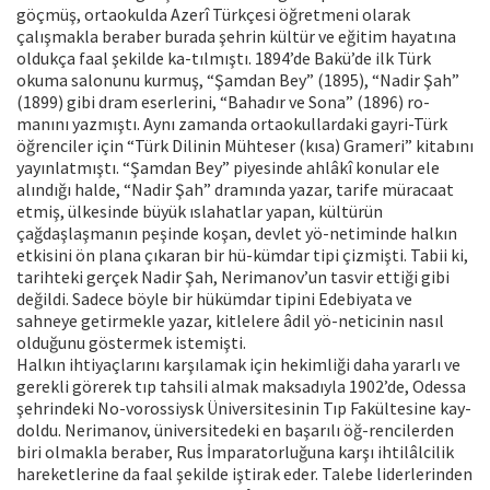
göçmüş, ortaokulda Azerî Türkçesi öğretmeni olarak
çalışmakla beraber burada şehrin kültür ve eğitim hayatına
oldukça faal şekilde ka-tılmıştı. 1894’de Bakü’de ilk Türk
okuma salonunu kurmuş, “Şamdan Bey” (1895), “Nadir Şah”
(1899) gibi dram eserlerini, “Bahadır ve Sona” (1896) ro-
manını yazmıştı. Aynı zamanda ortaokullardaki gayri-Türk
öğrenciler için “Türk Dilinin Mühteser (kısa) Grameri” kitabını
yayınlatmıştı. “Şamdan Bey” piyesinde ahlâkî konular ele
alındığı halde, “Nadir Şah” dramında yazar, tarife müracaat
etmiş, ülkesinde büyük ıslahatlar yapan, kültürün
çağdaşlaşmanın peşinde koşan, devlet yö-netiminde halkın
etkisini ön plana çıkaran bir hü-kümdar tipi çizmişti. Tabii ki,
tarihteki gerçek Nadir Şah, Nerimanov’un tasvir ettiği gibi
değildi. Sadece böyle bir hükümdar tipini Edebiyata ve
sahneye getirmekle yazar, kitlelere âdil yö-neticinin nasıl
olduğunu göstermek istemişti.
Halkın ihtiyaçlarını karşılamak için hekimliği daha yararlı ve
gerekli görerek tıp tahsili almak maksadıyla 1902’de, Odessa
şehrindeki No-vorossiysk Üniversitesinin Tıp Fakültesine kay-
doldu. Nerimanov, üniversitedeki en başarılı öğ-rencilerden
biri olmakla beraber, Rus İmparatorluğuna karşı ihtilâlcilik
hareketlerine da faal şekilde iştirak eder. Talebe liderlerinden