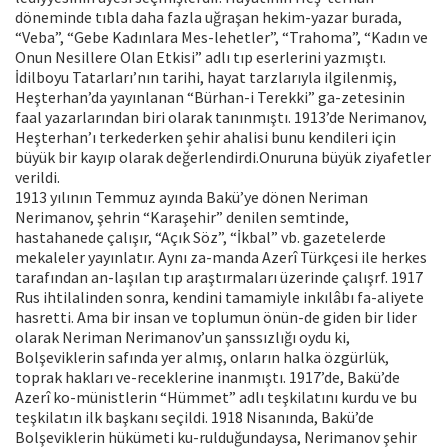
döneminde tıbla daha fazla uğraşan hekim-yazar burada,
“Veba”, “Gebe Kadınlara Mes-lehetler”, “Trahoma”, “Kadın ve
Onun Nesillere Olan Etkisi” adlı tıp eserlerini yazmıştı.
İdilboyu Tatarları’nın tarihi, hayat tarzlarıyla ilgilenmiş,
Heşterhan’da yayınlanan “Bürhan-i Terekki” ga-zetesinin
faal yazarlarından biri olarak tanınmıştı. 1913’de Nerimanov,
Heşterhan’ı terkederken şehir ahalisi bunu kendileri için
büyük bir kayıp olarak değerlendirdi.Onuruna büyük ziyafetler
verildi.
1913 yılının Temmuz ayında Bakü’ye dönen Neriman
Nerimanov, şehrin “Karaşehir” denilen semtinde,
hastahanede çalışır, “Açık Söz”, “İkbal” vb. gazetelerde
mekaleler yayınlatır. Aynı za-manda Azerî Türkçesi ile herkes
tarafından an-laşılan tıp araştırmaları üzerinde çalışrf. 1917
Rus ihtilalinden sonra, kendini tamamiyle inkılâbı fa-aliyete
hasretti. Ama bir insan ve toplumun önün-de giden bir lider
olarak Neriman Nerimanov’un şanssızlığı oydu ki,
Bolşeviklerin safında yer almış, onların halka özgürlük,
toprak hakları ve-receklerine inanmıştı. 1917’de, Bakü’de
Azerî ko-münistlerin “Hümmet” adlı teşkilatını kurdu ve bu
teşkilatın ilk başkanı seçildi. 1918 Nisanında, Bakü’de
Bolşeviklerin hükümeti ku-rulduğundaysa, Nerimanov şehir