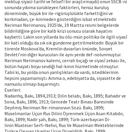
mektup siyasî-tarihî ve felsefî bir araştırmaydı) onun SSCB-ni
sonunda yıkıma sürükleyen faktörleri, henüz kuruluş
döneminde, büyük bir ile-rigörüşlülükle farkettiğini ve
korkmadan, çe-kinmeden gösterdiğini isbat etmektedir.
Neriman Nerimanov, 1925’de, 19 Martta resmi belgelerde
bildirildiğine göre bir kalb krizi sonucu olarak hayatını
kaybetti. Lakin son yıllarda bu ölü-mün politika ile ilgili siyasî
bir kati olduğu da sık sık gündeme getirilmektedir. Büyük bir
törenle Moskova’da, Kremlin duvarları önünde, Sovyet
Devleti’nin diğer kurucuları ile aynı yerde def-nolunmuştur.
Neriman Nerimanov kalemi, cerrah bıçağı ve siyasî zekası ile,
bütün hayatı boyu sevdiği hal-kının hizmetinde olmuştur.
Tabii ki, bu yolda onun yanlışlıkları da vardı, istediklerinin
hepsini yapamamıştı. Amma o, edebiyatta da, siyasette de
namuslu olmayı başarmıştı.
Eserleri:
Nadanhq, Bakı, 1894,1913; Dilin belabı, Bakı, 1895; Bahadır ve
Sona, Bakı, 1896, 1913; Gencede Teatr Binası Baresinde
Deyilmiş Neriman Ne-rimanovun Sözü. Bakı, 1899;
Müselmanlar Üçün Rus Dilini Öyrenmek Üçün Asan Kitabdır,
Bakı, 1899; Nadir şah, Bakı, 1899; Türk-azerbaycan Di-
linin Müxteser Serfi-Nehvi, Rus Ve Müselman Mekteblerinde
Türkçe Oxuyan Uşaqlar Üçün Düzeldilib, Bakı, 1899;