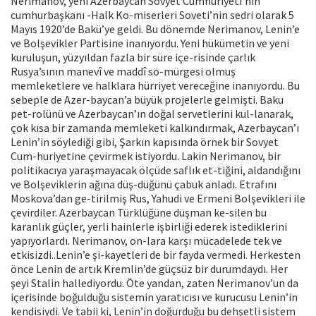
Nerimanov, yeni Azerbaycan Sovyet Cumhuriyeti’nin
cumhurbaşkanı -Halk Ko-miserleri Soveti’nin sedri olarak 5
Mayıs 1920’de Bakü’ye geldi. Bu dönemde Nerimanov, Lenin’e
ve Bolşevikler Partisine inanıyordu. Yeni hükümetin ve yeni
kuruluşun, yüzyıldan fazla bir süre içe-risinde çarlık
Rusya’sının manevî ve maddî sö-mürgesi olmuş
memleketlere ve halklara hürriyet vereceğine inanıyordu. Bu
sebeple de Azer-baycan’a büyük projelerle gelmişti. Baku
pet-rolünü ve Azerbaycan’ın doğal servetlerini kul-lanarak,
çok kısa bir zamanda memleketi kalkındırmak, Azerbaycan’ı
Lenin’in söylediği gibi, Şarkın kapısında örnek bir Sovyet
Cum-huriyetine çevirmek istiyordu. Lakin Nerimanov, bir
politikacıya yaraşmayacak ölçüde saflık et-tiğini, aldandığını
ve Bolşeviklerin ağına düş-düğünü çabuk anladı. Etrafını
Moskova’dan ge-tirilmiş Rus, Yahudi ve Ermeni Bolşevikleri ile
çevirdiler. Azerbaycan Türklüğüne düşman ke-silen bu
karanlık güçler, yerli hainlerle işbirliği ederek istediklerini
yapıyorlardı. Nerimanov, on-lara karşı mücadelede tek ve
etkisizdi..Lenin’e şi-kayetleri de bir fayda vermedi. Herkesten
önce Lenin de artık Kremlin’de güçsüz bir durumdaydı. Her
şeyi Stalin hallediyordu. Öte yandan, zaten Nerimanov’un da
içerisinde boğulduğu sistemin yaratıcısı ve kurucusu Lenin’in
kendisiydi. Ve tabii ki, Lenin’in doğurduğu bu dehşetli sistem