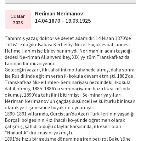
Neriman Nerimanov
12 Mar
14.04.1870 – 19.03.1925
2023
Tanınmış yazar, doktor ve devlet adamıdır. 14 Nisan 1870’de
Tiflis’te doğdu. Babası Kerbelâyı Necef küçük esnaf, annesi
Helime Hanım ise bir ev hanımıydı. Neriman’ın adını taşıdığı
dedesi Ne-riman Allahverdibey, XIX. yy. tüm Transkafkaz’da
tanınan bir müzisyendi.
Geleceğin yazarı, ilk tahsilini mollahanede almış, daha sonra
ise Rus dilinde eğitim veren il-kokula devam etmişti. 1882’de
Transkafkaz Mü-ellimler- Seminariyası nezdindeki ilkokula
dahil olmuş, 1885-1886’da seminariyanın hazırlık sı-nıfında
okumuş, 1890’da tahsilini bitirmişti. Se-minariya yılları
Neriman Nerimanov’un çağdaş düşünceli ve kültürlü bir insan
olarak ye-tişmesinde büyük rol oynamıştı.
1890-1891 yıllarında, Gürcistan’da Azerî Türk-leri’nin yaşadığı
Borçalı bölgesinin Kızılhacılı kö-yünde öğretmen olarak
çalışmış, şahidi olduğu olaylar karşısında, ilk eseri olan
“Nadanlık” dra-masını yazmıştı.
1891’de hızlı bir gelişme dönemine giren pet-rol Baku’süne