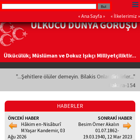
«
Ana Sayfa
» «
İlkelerimiz
»
ÜLKÜCÜ DÜNYA GÖRÜŞÜ
Ülkücülük; Müslüman ve Dokuz Işıkçı Milliyetçiliktir...
"...Şehitlere ölüler demeyin. Bilakis Onlar diridirler..."
Bakara-154
HABERLER
ÖNCEKİ HABER
SONRAKİ HABER
Hâkim en-Nisâburî
Besim Ömer Akalın
M.Yaşar Kandemir, 03
01.07.1862-
Ağu 2026
19.03.1940, 12 Mar 2023