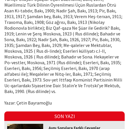
Müellimsiz Türk Dilinin Öyrenilmesi Üçün Ruslardan Ötrü
Asan Ki-tabdır, Bakı, 1900; Nadir Şah, Bakı, 1913; Pir, Bakı,
1913, 1917; Şamdan bey, Bakı, 1913; Verem Heş-terxan, 1911;
Traxoma, Bakı, 1908; Göz ağrısı, Bakı, 1913 (Nikolay
Rodionovla birlikte); Biz Qaf-qaza Ne Şüar ile Gedirik? Bakı,
1919; Lenin ve Şerq. Moskova, 1923 ( Rus dilinde); Bahadır ve
Sona, Bakı, 1922; Nadir Şah, Bakı, 1926, 1927; Pir, Bakı, 1930,
1935; Şamdan Bey, Bakı, 1929; Me-qaleler ve Mektublar,
Moskova, 1925 ( Rus di-linde); Eserleri külliyatı c.I-II,
Moskova, 1926 ( Rus dilinde); Bahadır ve Sona. Hekayeler ve
Po-vestler, Moskova, 1971 (Rus dilinde); Eserleri, Bakı, 1935;
Eserleri, Bakı, 1956; Seçilmiş Eserleri, Bakı, 1970 (arap
alfabesi ile); Meqaleler ve Nitq-ler, Bakı, 1971; Seçilmiş
Eserleri, Bakı, 1973. Sov-yet Ittfaqı Komünist Partisinin Milli
Uc-qarlardakı Siyasetine Dair. Stalin’e Ve Trotski’ye Mektub,
Bakı, 1990. (Rus dilinde) vs.
Yazar: Çetin Bayramoğlu
SON YAZI
Aynı Sorulara Farklı Cevaplar