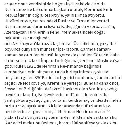
er-geç onun kendisini de boğmalıydı ve böyle de oldu.
Nerimanov ise bir cumhurbaşkanı olarak, Memmed Emin
Resulzâde’nin doğru tespitiyle, yalnız imza atıyordu.
Hükümleriyse, çevresindeki Ruslar ve Ermeniler verirdi.
Nerimanov bu duruma isyana kalkıştığında Azerbaycan’ın,
Azerbaycan Türklerinin kendi memleketindeki doğal
haklarını savunduğunda,
onu Azerbaycan’dan uzaklaştırdılar. Üstelik bunu, yüzyıllar
boyunca dünyanın muhtelif İpa-ratorluklarmda zaman-
zaman başvurulan bir usûlle gerçekleştirdiler. Görevini daha
da bü-yüterek kızıl İmparatorluğun başkentine -Moskova’ya-
götürdüler. 1922’de Neriman Ne-rimanov bağımsız
cumhuriyetlerin bir çatı altında birleştirilmesi yolu ile
meydana gelen SSCB-nin dört geçici cumhurbaşkanından biri
seçildi ve Moskova’ya, Kremlin’e yerleşti. Bundan daha önce,
Sovyetler Birliği’nin “defakto” başkanı olan Stalin’e yazdığı
büyük mektupta, Bolşeviklerin millî meselelerde kaba
yanlışlıklara yol açtığını, onların kendi amaç ve ideallerinden
hızla uzak-laştıklarını, kitleler arasında nüfuzlarını kay-
bettiklerini vs. göstermişti. Neriman Ne-rimanov’un 70
yıldan fazla Sovyet arşivlerinin derinliklerinde saklanan bu
ikaz edici mektubu (aslında, hacmi 100 sahifeye yaklaşık bu