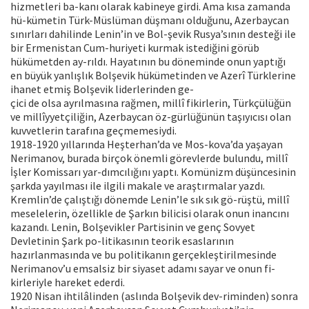
hizmetleri ba-kanı olarak kabineye girdi. Ama kısa zamanda
hü-kümetin Türk-Müslüman düşmanı olduğunu, Azerbaycan
sınırları dahilinde Lenin’in ve Bol-şevik Rusya’sının desteği ile
bir Ermenistan Cum-huriyeti kurmak istediğini görüb
hükümetden ay-rıldı. Hayatının bu döneminde onun yaptığı
en büyük yanlışlık Bolşevik hükümetinden ve Azerî Türklerine
ihanet etmiş Bolşevik liderlerinden ge-
çici de olsa ayrılmasına rağmen, millî fikirlerin, Türkçülüğün
ve millîyyetçiliğin, Azerbaycan öz-gürlüğünün taşıyıcısı olan
kuvvetlerin tarafına geçmemesiydi.
1918-1920 yıllarında Heşterhan’da ve Mos-kova’da yaşayan
Nerimanov, burada birçok önemli görevlerde bulundu, millî
İşler Komissarı yar-dımcılığını yaptı. Komünizm düşüncesinin
şarkda yayılması ile ilgili makale ve araştırmalar yazdı.
Kremlin’de çalıştığı dönemde Lenin’le sık sık gö-rüştü, millî
meselelerin, özellikle de Şarkın bilicisi olarak onun inancını
kazandı. Lenin, Bolşevikler Partisinin ve genç Sovyet
Devletinin Şark po-litikasının teorik esaslarının
hazırlanmasında ve bu politikanın gerçekleştirilmesinde
Nerimanov’u emsalsiz bir siyaset adamı sayar ve onun fi-
kirleriyle hareket ederdi.
1920 Nisan ihtilâlinden (aslında Bolşevik dev-riminden) sonra