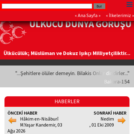
«
Ana Sayfa
» «
İlkelerimiz
»
ÜLKÜCÜ DÜNYA GÖRÜŞÜ
Ülkücülük; Müslüman ve Dokuz Işıkçı Milliyetçiliktir...
"...Şehitlere ölüler demeyin. Bilakis Onlar diridirler..."
Bakara-154
HABERLER
ÖNCEKİ HABER
SONRAKİ HABER
Hâkim en-Nisâburî
Nedim
M.Yaşar Kandemir, 03
, 01 Eki 2009
Ağu 2026