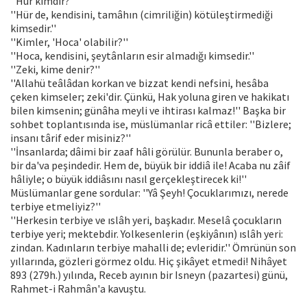
''Hür kimdir?''
''Hür de, kendisini, tamâhın (cimriliğin) kötüleştirmediği
kimsedir.''
''Kimler, 'Hoca' olabilir?''
''Hoca, kendisini, şeytânların esir almadığı kimsedir.''
''Zeki, kime denir?''
''Allahü teâlâdan korkan ve bizzat kendi nefsini, hesâba
çeken kimseler; zeki'dir. Çünkü, Hak yoluna giren ve hakikatı
bilen kimsenin; günâha meyli ve ihtirası kalmaz!'' Başka bir
sohbet toplantısında ise, müslümanlar ricâ ettiler: ''Bizlere;
insanı târif eder misiniz?''
''İnsanlarda; dâimi bir zaaf hâli görülür. Bununla beraber o,
bir da'va peşindedir. Hem de, büyük bir iddiâ ile! Acaba nu zâif
hâliyle; o büyük iddiâsını nasıl gerçekleştirecek ki!''
Müslümanlar gene sordular: ''Yâ Şeyh! Çocuklarımızı, nerede
terbiye etmeliyiz?''
''Herkesin terbiye ve ıslâh yeri, başkadır. Meselâ çocukların
terbiye yeri; mektebdir. Yolkesenlerin (eşkiyânın) ıslâh yeri:
zindan. Kadınların terbiye mahalli de; evleridir.'' Ömrünün son
yıllarında, gözleri görmez oldu. Hiç şikâyet etmedi! Nihâyet
893 (279h.) yılında, Receb ayının bir Isneyn (pazartesi) günü,
Rahmet-i Rahmân'a kavuştu.