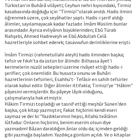
Türkistan'ın Buhârâ vilâyeti; Ceyhun nehri kıyısındaki, Tirmiz
kasabasında doğduğu için ''Tirmizi''olarak anıldı. Hadis ilmini
öğrenmek üzere, çok seyâhatler yaptı. Hadis-i şerif aldığı
âlimler, sayılamayacak kadar fazladır. İmâm Müslim bunlar
arasındadır. Ayrıca evliyânın büyüklerinden; Ebû Türab
Nahşebi, Ahmed Hadreveyh ve Ebû Abdullah Celâ
hazretleriyle sohbet ederek; tasavvufun derinliklerine erişti.
İmâm Tirmizi (rahmetullahi aleyh) hadis ilminden başka;
tefsir ve fıkıh'ta da üstün bir âlimdir. Bilhassa âyet'i
kerimelerin nüzûl sebepleri üzerine rivâyet ettiği hadis-i
şerifler; çok önemlidir. Bu hususta onunu ve Buhâri
hazretlerinin tefsirleri, Esahhü't- Tefâsir en sahih tefsirler
olarak kabul edilir. Diğer âlimler ittifakla; Tirmizi'ye ''Hâkim''
pâyesini vermişlerdir. Bu pâyeye lâyık olduğunu,
çalışmalarıyla hak etmiştir.
Hâkim Tirmizi topladığı ve tasnif ettiği meşhûr Sünen'den
başka, çok kitap yazmıştırç Fakat hiçbirini kendi eseri
saymaz ve der ki:''Yazdıklarımın hepsi, Allahü teâlânın
lûtfudur. Onların hiçbirini, benim eserim olsun diye
yazmadım! Bâzan daraldığım ânlar oldu da; içimden geldiği
gibi yazmağa başladım. Yazdıkça gönlüm açıldı. Ve o kitaplar