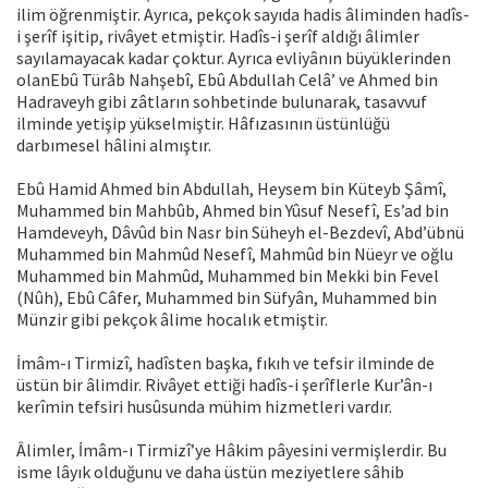
ilim öğrenmiştir. Ayrıca, pekçok sayıda hadis âliminden hadîs-
i şerîf işitip, rivâyet etmiştir. Hadîs-i şerîf aldığı âlimler
sayılamayacak kadar çoktur. Ayrıca evliyânın büyüklerinden
olanEbû Türâb Nahşebî, Ebû Abdullah Celâ’ ve Ahmed bin
Hadraveyh gibi zâtların sohbetinde bulunarak, tasavvuf
ilminde yetişip yükselmiştir. Hâfızasının üstünlüğü
darbımesel hâlini almıştır.
Ebû Hamid Ahmed bin Abdullah, Heysem bin Küteyb Şâmî,
Muhammed bin Mahbûb, Ahmed bin Yûsuf Nesefî, Es’ad bin
Hamdeveyh, Dâvûd bin Nasr bin Süheyh el-Bezdevî, Abd’übnü
Muhammed bin Mahmûd Nesefî, Mahmûd bin Nüeyr ve oğlu
Muhammed bin Mahmûd, Muhammed bin Mekki bin Fevel
(Nûh), Ebû Câfer, Muhammed bin Süfyân, Muhammed bin
Münzir gibi pekçok âlime hocalık etmiştir.
İmâm-ı Tirmizî, hadîsten başka, fıkıh ve tefsir ilminde de
üstün bir âlimdir. Rivâyet ettiği hadîs-i şerîflerle Kur’ân-ı
kerîmin tefsiri husûsunda mühim hizmetleri vardır.
Âlimler, İmâm-ı Tirmizî’ye Hâkim pâyesini vermişlerdir. Bu
isme lâyık olduğunu ve daha üstün meziyetlere sâhib