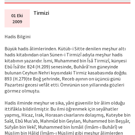
Tirmizi
01 Eki
2009
Hadis Bilgini
Büyük hadis âlimlerinden. Kütüb-i Sitte denilen meşhur altı
hadis kitabından olan Sünen-i Tirmizî adıyla meşhur hadis
kitabının yazarıdır. İsmi, Muhammed bin Îsâ Tirmizî, künyesi
Ebû Îsâ’dır. 824 (H.209) senesinde, Buhârâ’nın güneyinde
bulunan Ceyhun Nehri kıyısındaki Tirmiz kasabasında doğdu.
893 (H.279)te Boğ şehrinde, Receb ayının on üçüncü günü
Pazartesi gecesi vefât etti. Ömrünün son yıllarında gözleri
görmez olmuştu.
Hadis ilminde meşhur ve sika, yâni güvenilir bir âlim olduğu
ittifâkla bildirilmiştir. Bu ilmi öğrenmek için seyâhatler
yapmış, Hicaz, Irak, Horasan civarlarını dolaşmış, Kuteybe bin
Saîd, Ebû Mus’ab, Mahmûd bin Geylan, Muhammed bin Beşşâr,
Süfyân bin Vekî’, Muhammed bin İsmâil (İmâm-ı Buhârî) ve
Müslim bin Hâlid (İmâm-ı Müslim) gibi meşhur âlimlerden