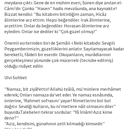
meydana çıktı. Gene de en mühim eseri, Sünen diye anılan el-
Câmi'dir. Çünkü ''Hasen'' hadis mevzûunda, ana kaynaktır!
Bizzat kendisi: ''Bu kitabımı bitirdiğim zaman, Hicâz
âlimlerine arz ettim. Hepsi beğendiler. Irak âlimlerine,
arzettim. Onlar da beğendiler. Horasan âlimlerine arz
eyledim. Onlar ise dediler ki:''Çok güzel olmuş!''
Önemli esrlerinden biri de Şemâil-i Nebi kitabıdır. Sevgili
Peygamberimizin, güzelliklerini anlatır. Sayılamayacak kadar
bereketli, fâideli bir eserdir. Okuyanların, murâdlarının
gerçekleşmesi yönünde çok mücerreb (tecrübe edilmiş)
olduğu rivâyet edilir.
Ulvi Sohbet
''Namaz, bit ziyâfettir! Allahü teâlâ, mü'minlere merhâmet
ederek; Onları namaza da'vet eder. Ve namaz esnâsında,
önlerine, 'Rahmet sofrasını' yayar! Nimetlerini bol bol
dağıtır. Sevdiği kulların, bu ni'metlere nâil olmasını diler''
buyurdu.Talebeleri tekrar sordular: ''Yâ İmâm! Aziz kime
denir?''
''Aziz, kendisini, günahının zelil kılmadığı kimsedir.''