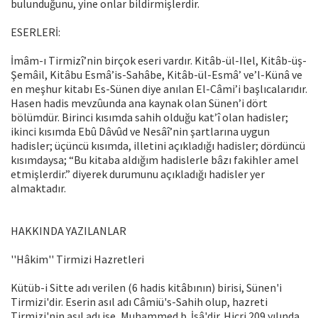
bulunduğunu, yine onlar bildirmişlerdir.
ESERLERİ:
İmâm-ı Tirmizî’nin birçok eseri vardır. Kitâb-ül-Ilel, Kitâb-üş-
Şemâil, Kitâbu Esmâ’is-Sahâbe, Kitâb-ül-Esmâ’ ve’l-Künâ ve
en meşhur kitabı Es-Sünen diye anılan El-Câmi’i başlıcalarıdır.
Hasen hadis mevzûunda ana kaynak olan Sünen’i dört
bölümdür. Birinci kısımda sahih olduğu kat’î olan hadisler;
ikinci kısımda Ebû Dâvûd ve Nesâî’nin şartlarına uygun
hadisler; üçüncü kısımda, illetini açıkladığı hadisler; dördüncü
kısımdaysa; “Bu kitaba aldığım hadislerle bâzı fakihler amel
etmişlerdir.” diyerek durumunu açıkladığı hadisler yer
almaktadır.
HAKKINDA YAZILANLAR
''Hâkim'' Tirmizi Hazretleri
Kütüb-i Sitte adı verilen (6 hadis kitâbının) birisi, Sünen'i
Tirmizi'dir. Eserin asıl adı Câmiü's-Sahih olup, hazreti
Tirmizi'nin asıl adı ise, Muhammed b. İsâ'dir. Hicri 209 yılında,