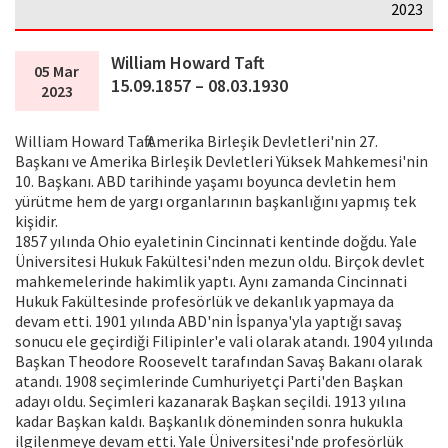
2023
William Howard Taft
05 Mar
15.09.1857 – 08.03.1930
2023
William Howard Taft Amerika Birleşik Devletleri'nin 27.
Başkanı ve Amerika Birleşik Devletleri Yüksek Mahkemesi'nin
10. Başkanı. ABD tarihinde yaşamı boyunca devletin hem
yürütme hem de yargı organlarının başkanlığını yapmış tek
kişidir.
1857 yılında Ohio eyaletinin Cincinnati kentinde doğdu. Yale
Üniversitesi Hukuk Fakültesi'nden mezun oldu. Birçok devlet
mahkemelerinde hakimlik yaptı. Aynı zamanda Cincinnati
Hukuk Fakültesinde profesörlük ve dekanlık yapmaya da
devam etti. 1901 yılında ABD'nin İspanya'yla yaptığı savaş
sonucu ele geçirdiği Filipinler'e vali olarak atandı. 1904 yılında
Başkan Theodore Roosevelt tarafından Savaş Bakanı olarak
atandı. 1908 seçimlerinde Cumhuriyetçi Parti'den Başkan
adayı oldu. Seçimleri kazanarak Başkan seçildi. 1913 yılına
kadar Başkan kaldı. Başkanlık döneminden sonra hukukla
ilgilenmeye devam etti. Yale Üniversitesi'nde profesörlük