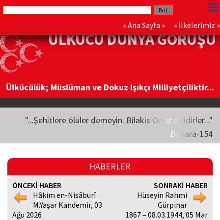
«
Ana Sayfa
» «
İlkelerimiz
»
ÜLKÜCÜ DÜNYA GÖRÜŞÜ
Ülkücülük; Müslüman ve Dokuz Işıkçı Milliyetçiliktir...
"...Şehitlere ölüler demeyin. Bilakis Onlar diridirler..."
Bakara-154
HABERLER
ÖNCEKİ HABER
SONRAKİ HABER
Hâkim en-Nisâburî
Hüseyin Rahmi
M.Yaşar Kandemir, 03
Gürpınar
Ağu 2026
1867 – 08.03.1944, 05 Mar