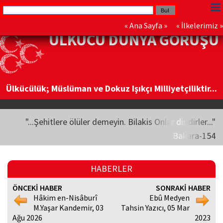
«
Ana Sayfa
» «
İlkelerimiz
»
ÜLKÜCÜ DÜNYA GÖRÜŞÜ
Ülkücülük; Müslüman ve Dokuz Işıkçı Milliyetçiliktir...
"...Şehitlere ölüler demeyin. Bilakis Onlar diridirler..."
Bakara-154
HABERLER
ÖNCEKİ HABER
SONRAKİ HABER
Hâkim en-Nisâburî
Ebû Medyen
M.Yaşar Kandemir, 03
Tahsin Yazıcı, 05 Mar
Ağu 2026
2023