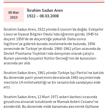
İbrahim Sadun Aren
05 Mar
1922 – 08.03.2008
2023
İbrahim Sadun Aren, 1922 yılında Erzurum'da doğdu. Eskişehir
Lisesi ve Siyasal Bilgiler Okulu'nda öğrenim gördü. 1945'te
doçent 1950'de de doçentliğe yükseldi. Daha sonra
İngiltere'ye giderek burada incelemelerde bulundu. 1956
senesinde de Türkiye'ye döndü. 1960-1962 yılları arasında da
Devlet Planlama Teşkilatı'nda danışman olarak çalıştıı.
Bunun yanında Sosyalist Kültür Derneği'nin de kurucuları
arasında yer aldı.
İbrahim Sadun Aren, 1961 yılında Türkiye İşçi Partisi'ne katıldı.
Bu dönemde parti yönetimini devralarak 1965 seçimlerinde
mecliste 14 milletvekilliği ve bir senatörlük sandalyesi elde
etti.
İbrahim Sadun Aren, 12 Mart 1971 askeri darbesi sırasında
gözaltına alınarak tutuklandı ve Mamak Askeri Cezaevi'ne
gönderildi. Bu dönemde mide kanaması geçirerek Gülhane