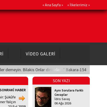
«
Ana Sayfa
» «
İlkelerimiz
»
Rİ
VİDEO GALERİ
üler demeyin. Bilakis Onlar diridirler..." Bakara-154
SON YAZI
SONRAKİ HABER
Aynı Sorulara Farklı
Cevaplar
air: Şükûfe
İdris Savaş
ner Yalçın
06 Ağu 2026
, 23 Eyl 2009