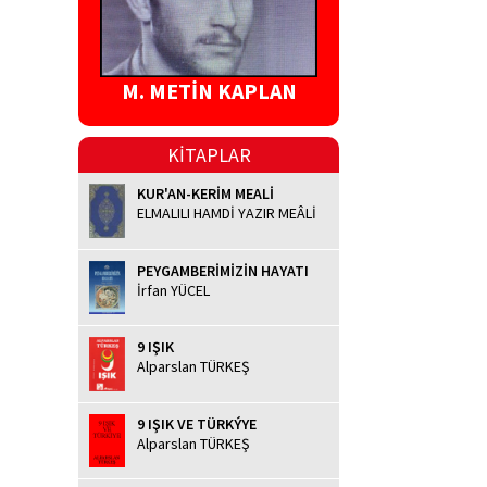
M. METİN KAPLAN
KİTAPLAR
KUR'AN-KERİM MEALİ
ELMALILI HAMDİ YAZIR MEÂLİ
PEYGAMBERİMİZİN HAYATI
İrfan YÜCEL
9 IŞIK
Alparslan TÜRKEŞ
9 IŞIK VE TÜRKÝYE
Alparslan TÜRKEŞ