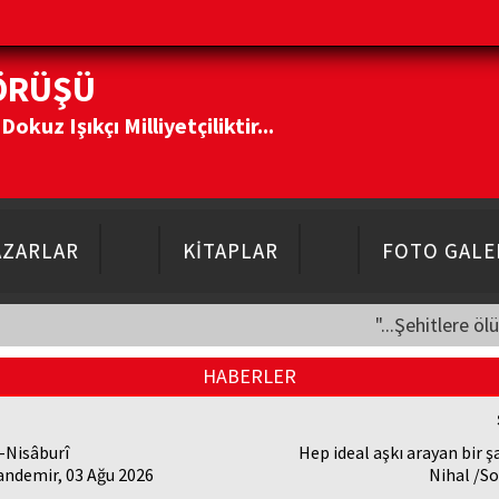
ÖRÜŞÜ
kuz Işıkçı Milliyetçiliktir...
AZARLAR
KİTAPLAR
FOTO GALE
"...Şehitlere öl
HABERLER
-Nisâburî
Hep ideal aşkı arayan bir ş
andemir, 03 Ağu 2026
Nihal /So