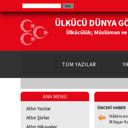
ÜLKÜCÜ DÜNYA G
Ülkücülük; Müslüman ve Do
TÜM YAZILAR
Y
ANA MENÜ
ÖNCEKİ HABER
Altın Yazılar
Hâkim en
Altın Şiirler
M.Yaşar K
Altın Hikayeler