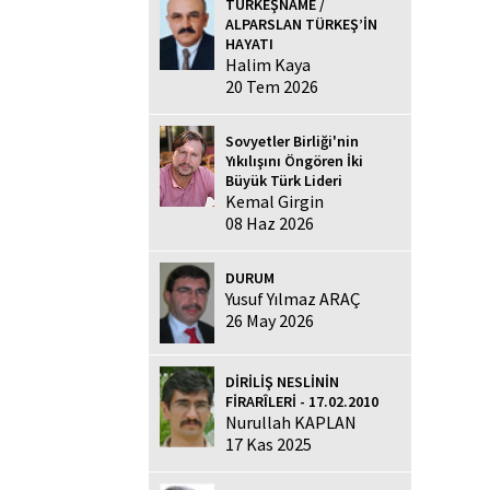
TÜRKEŞNAME /
ALPARSLAN TÜRKEŞ’İN
HAYATI
Halim Kaya
20 Tem 2026
Sovyetler Birliği'nin
Yıkılışını Öngören İki
Büyük Türk Lideri
Kemal Girgin
08 Haz 2026
DURUM
Yusuf Yılmaz ARAÇ
26 May 2026
DİRİLİŞ NESLİNİN
FİRARÎLERİ - 17.02.2010
Nurullah KAPLAN
17 Kas 2025