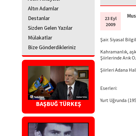
Altın Adamlar
Mus
Destanlar
23 Eyl
2009
Sizden Gelen Yazılar
Mülakatlar
Şair. Siyasal Bilg
Bize Gönderdikleriniz
Kahramanlık, aşk 
Şiirlerinde Arık 
Şiirleri Adana Ha
Eserleri:
Yurt Uğrunda (195
BAŞBUĞ TÜRKEŞ