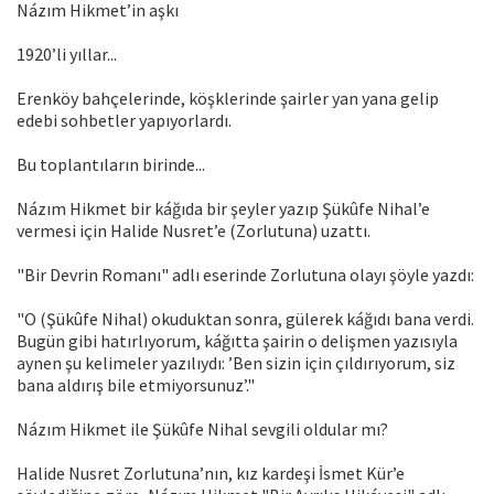
Názım Hikmet’in aşkı
1920’li yıllar...
Erenköy bahçelerinde, köşklerinde şairler yan yana gelip
edebi sohbetler yapıyorlardı.
Bu toplantıların birinde...
Názım Hikmet bir káğıda bir şeyler yazıp Şükûfe Nihal’e
vermesi için Halide Nusret’e (Zorlutuna) uzattı.
"Bir Devrin Romanı" adlı eserinde Zorlutuna olayı şöyle yazdı:
"O (Şükûfe Nihal) okuduktan sonra, gülerek káğıdı bana verdi.
Bugün gibi hatırlıyorum, káğıtta şairin o delişmen yazısıyla
aynen şu kelimeler yazılıydı: ’Ben sizin için çıldırıyorum, siz
bana aldırış bile etmiyorsunuz’."
Názım Hikmet ile Şükûfe Nihal sevgili oldular mı?
Halide Nusret Zorlutuna’nın, kız kardeşi İsmet Kür’e