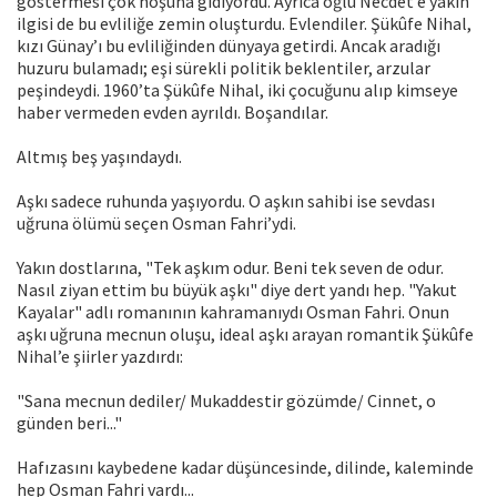
göstermesi çok hoşuna gidiyordu. Ayrıca oğlu Necdet’e yakın
ilgisi de bu evliliğe zemin oluşturdu. Evlendiler. Şükûfe Nihal,
kızı Günay’ı bu evliliğinden dünyaya getirdi. Ancak aradığı
huzuru bulamadı; eşi sürekli politik beklentiler, arzular
peşindeydi. 1960’ta Şükûfe Nihal, iki çocuğunu alıp kimseye
haber vermeden evden ayrıldı. Boşandılar.
Altmış beş yaşındaydı.
Aşkı sadece ruhunda yaşıyordu. O aşkın sahibi ise sevdası
uğruna ölümü seçen Osman Fahri’ydi.
Yakın dostlarına, "Tek aşkım odur. Beni tek seven de odur.
Nasıl ziyan ettim bu büyük aşkı" diye dert yandı hep. "Yakut
Kayalar" adlı romanının kahramanıydı Osman Fahri. Onun
aşkı uğruna mecnun oluşu, ideal aşkı arayan romantik Şükûfe
Nihal’e şiirler yazdırdı:
"Sana mecnun dediler/ Mukaddestir gözümde/ Cinnet, o
günden beri..."
Hafızasını kaybedene kadar düşüncesinde, dilinde, kaleminde
hep Osman Fahri vardı...