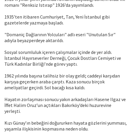
romanı "Renksiz Istırap" 1926’da yayımlandı.
1935’ten itibaren Cumhuriyet, Tan, Yeni İstanbul gibi
gazetelerde yazmaya başladı.
"Domaniç Dağlarının Yolcuları" adlı eseri "Unutulan Sır"
adıyla beyazperdeye aktarıldı.
Sosyal sorumluluk içeren çalışmalar içinde de yer aldı.
İstanbul Hayırseverler Derneği, Çocuk Dostları Cemiyeti ve
Türk Kadınlar Birliği’nde görev yaptı.
1962 yılında başına talihsiz bir olay geldi; caddeyi karşıdan
karşıya geçerken araba çarptı. Kaza sonucu birçok
ameliyatlar geçirdi. Sol bacağı kısa kaldı.
Hayatın zorlaşması sonucu yakın arkadaşları Hasene Ilgaz ve
İffet Halim Oruz’un açtıkları Bakırköy’deki huzurevine
yerleşti.
Kızı Günay’ın bebeğini doğururken hayata gözlerini yumması,
yaşamla ilişkisinin kopmasına neden oldu.