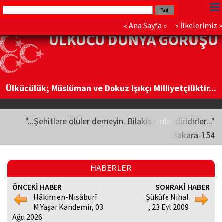
«
Ana Sayfa
» «
İlkelerimiz
»
ÜLKÜCÜ DÜNYA GÖRÜŞÜ
Ülkücülük; Müslüman ve Dokuz Işıkçı Milliyetçiliktir...
"...Şehitlere ölüler demeyin. Bilakis Onlar diridirler..."
Bakara-154
HABERLER
ÖNCEKİ HABER
SONRAKİ HABER
Hâkim en-Nisâburî
Şükûfe Nihal
M.Yaşar Kandemir, 03
, 23 Eyl 2009
Ağu 2026