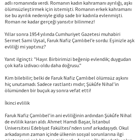
adlı romanında verdi. Romanın kadın kahramanı ayrılığı, aşkı
ölümsüzleştirmek için istemişti. Romanın erkek kahramanı
ise bu ayrılık nedeniyle gidip sade bir kadınla evlenmişti.
Roman ne kadar gerçeği yansıtır bilinmez!
Yıllar sonra 1954 yılında Cumhuriyet Gazetesi muhabiri
Sermet Sami Uysal, Faruk Nafiz Çamlıbel’e sordu: Eşinizle aşk
evliliği mi yaptınız?
Yanıt ilginçti: "Hayır. Birbirimizi beğenip evlendik; duygudan
çok kafa izdivacı oldu daha doğrusu."
Kim bilebilir; belki de Faruk Nafiz Çamlıbel ölümsüz aşkını
hiç unutamadı. Sadece rastlantı mıdır; Şükûfe Nihal’in
ölümünden bir buçuk ay sonra vefat etti!
İkinci evlilik
Faruk Nafiz Çamlıbel’in ani evliliğinin ardından Şükûfe Nihal
de evlilik kararı aldı. Ahmet Hamdi Başar, İstanbul
Üniversitesi Edebiyat Fakültesi’nden sınıf arkadaşıydı. Okul
arkadaşının zaman içinde ülkenin sosyal sorunlarına ilgi