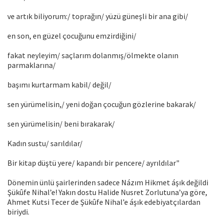
ve artık biliyorum:/ toprağın/ yüzü güneşli bir ana gibi/
en son, en güzel çocuğunu emzirdiğini/
fakat neyleyim/ saçlarım dolanmış/ölmekte olanın
parmaklarına/
başımı kurtarmam kabil/ değil/
sen yürümelisin,/ yeni doğan çocuğun gözlerine bakarak/
sen yürümelisin/ beni bırakarak/
Kadın sustu/ sarıldılar/
Bir kitap düştü yere/ kapandı bir pencere/ ayrıldılar"
Dönemin ünlü şairlerinden sadece Názım Hikmet áşık değildi
Şükûfe Nihal’e! Yakın dostu Halide Nusret Zorlutuna’ya göre,
Ahmet Kutsi Tecer de Şükûfe Nihal’e áşık edebiyatçılardan
biriydi.