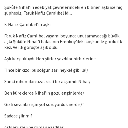
Şükûfe Nihal’in edebiyat çevrelerindeki en bilinen aşkı ise hiç
şüphesiz, Faruk Nafiz Çamlıbel idi...
F. Nafiz Çamlıbel’in aşkı
Faruk Nafiz Çamlıbel yaşamı boyunca unutamayacağı büyük
aşkı Şükûfe Nihal’i halasının Erenköy’deki köşkünde gördü ilk
kez. Ve ilk görüşte áşık oldu.
Aşk karşılıklıydı. Hep şiirler yazdılar birbirlerine.
"İnce bir kızdı bu solgun sarı heykel gibi lal/
Sanki ruhumdan uzat sisli bir akşamdı Nihal/
Ben küreklerde Nihal’in gözü enginlerde/
Gizli sevdalar için yol soruyorduk nerde./"
Sadece şiir mi?
Aşkları üzerine roman yazdılar.