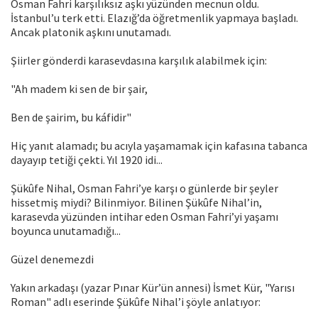
Osman Fahri karşılıksız aşkı yüzünden mecnun oldu.
İstanbul’u terk etti. Elazığ’da öğretmenlik yapmaya başladı.
Ancak platonik aşkını unutamadı.
Şiirler gönderdi karasevdasına karşılık alabilmek için:
"Ah madem ki sen de bir şair,
Ben de şairim, bu káfidir"
Hiç yanıt alamadı; bu acıyla yaşamamak için kafasına tabanca
dayayıp tetiği çekti. Yıl 1920 idi...
Şükûfe Nihal, Osman Fahri’ye karşı o günlerde bir şeyler
hissetmiş miydi? Bilinmiyor. Bilinen Şükûfe Nihal’in,
karasevda yüzünden intihar eden Osman Fahri’yi yaşamı
boyunca unutamadığı...
Güzel denemezdi
Yakın arkadaşı (yazar Pınar Kür’ün annesi) İsmet Kür, "Yarısı
Roman" adlı eserinde Şükûfe Nihal’i şöyle anlatıyor: