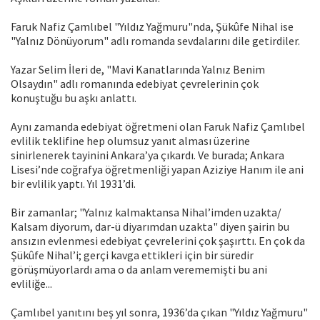
Faruk Nafiz Çamlıbel "Yıldız Yağmuru"nda, Şükûfe Nihal ise
"Yalnız Dönüyorum" adlı romanda sevdalarını dile getirdiler.
Yazar Selim İleri de, "Mavi Kanatlarında Yalnız Benim
Olsaydın" adlı romanında edebiyat çevrelerinin çok
konuştuğu bu aşkı anlattı.
Aynı zamanda edebiyat öğretmeni olan Faruk Nafiz Çamlıbel
evlilik teklifine hep olumsuz yanıt alması üzerine
sinirlenerek tayinini Ankara’ya çıkardı. Ve burada; Ankara
Lisesi’nde coğrafya öğretmenliği yapan Aziziye Hanım ile ani
bir evlilik yaptı. Yıl 1931’di.
Bir zamanlar; "Yalnız kalmaktansa Nihal’imden uzakta/
Kalsam diyorum, dar-ü diyarımdan uzakta" diyen şairin bu
ansızın evlenmesi edebiyat çevrelerini çok şaşırttı. En çok da
Şükûfe Nihal’i; gerçi kavga ettikleri için bir süredir
görüşmüyorlardı ama o da anlam verememişti bu ani
evliliğe...
Çamlıbel yanıtını beş yıl sonra, 1936’da çıkan "Yıldız Yağmuru"