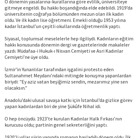
O dönemin yasalarına-kurallarına göre evlilik, üniversiteye
gitmeye engeldi. Bu hakkı boşandığında elde edebildi. 1919’da
üniversitenin coğrafya bölümünden mezun olan ilk kadın
oldu. Ve ilk kadın lise öğretmeni. Emekli olduğu 1953 yılına
kadar İstanbul’un çeşitli okullarında öğretmenlik yaptı.
Siyasal, toplumsal meselelerle hep ilgiliydi. Kadınların eğitim
hakkı konusunda dönemin dergi ve gazetelerinde makaleler
yazdı. Müdafaa-i Hukuk-ı Nisvan Cemiyeti ve Asri Kadınlar
Cemiyeti’ne üye oldu.
İzmir’in Yunanlılar tarafından işgalini protesto eden
Sultanahmet Meydanı’ndaki mitingde konuşma yapanlardan
biriydi: "Ey aziz vatan beşiğimiz sendin, mezarımız yine sen
olacaksın."
Anadolu’daki ulusal savaşa katkı için İstanbul’da gizlice görev
yapan kadınlardan biri de yine Şükûfe Nihal idi.
O hep öncüydü. 1923’te kurulan Kadınlar Halk Fırkası’nın
kurucusu oldu; partinin genel sekreterliğini yaptı.
1920’li yıllar şiirin yanında romanın başladığı dönem oldu. İlk