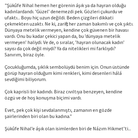
"Şükûfe Nihal hemen her görenin áşık ya da hayran olduğu
kadınlardandı. ’Güzel’ denemezdi pek. Gözleri çukurdu ve
ufaktı... Boyu hiç uzun değildi. Beden çizgileri dikkati
çekmekten uzaktı. Ne ki, zarifti, her zaman bakımlı ve çok şıktı.
Dünyaya metelik vermeyen, kendine çok güvenen bir havası
vardı. Onu bu kadar çekici yapan da, bu ’dünyaya metelik
vermeyen’ haliydi. Ve de, o sıralar, ’hayran olunacak kadın’
sayısı da çok değil miydi? Ya da nitelikleri mi farklıydı?
Sanırım, biraz öyle.
Çocukluğumda, şıklık sembolüydü benim için. Onun üstünde
görüp hayran olduğum kimi renkleri, kimi desenleri hálá
sevdiğimi biliyorum.
Çok kaprisli bir kadındı. Biraz cıvıltıya benzeyen, kendine
özgü ve de hoş konuşma biçimi vardı.
Evet, pek çok kişi sevdalanmıştı, zamanın en gözde
şairlerinden biri olan bu kadına."
Şükûfe Nihal’e áşık olan isimlerden biri de Názım Hikmet’ti...