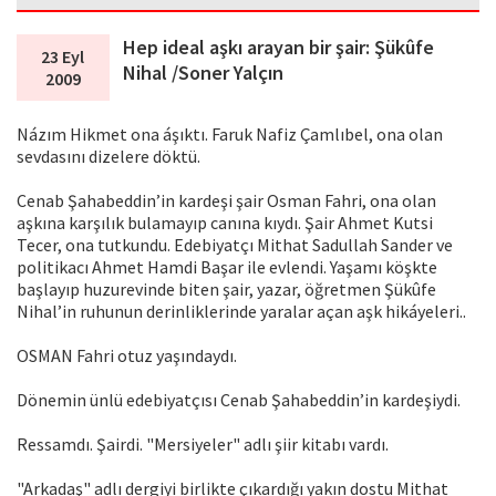
Hep ideal aşkı arayan bir şair: Şükûfe
23 Eyl
Nihal /Soner Yalçın
2009
Názım Hikmet ona áşıktı. Faruk Nafiz Çamlıbel, ona olan
sevdasını dizelere döktü.
Cenab Şahabeddin’in kardeşi şair Osman Fahri, ona olan
aşkına karşılık bulamayıp canına kıydı. Şair Ahmet Kutsi
Tecer, ona tutkundu. Edebiyatçı Mithat Sadullah Sander ve
politikacı Ahmet Hamdi Başar ile evlendi. Yaşamı köşkte
başlayıp huzurevinde biten şair, yazar, öğretmen Şükûfe
Nihal’in ruhunun derinliklerinde yaralar açan aşk hikáyeleri..
OSMAN Fahri otuz yaşındaydı.
Dönemin ünlü edebiyatçısı Cenab Şahabeddin’in kardeşiydi.
Ressamdı. Şairdi. "Mersiyeler" adlı şiir kitabı vardı.
"Arkadaş" adlı dergiyi birlikte çıkardığı yakın dostu Mithat