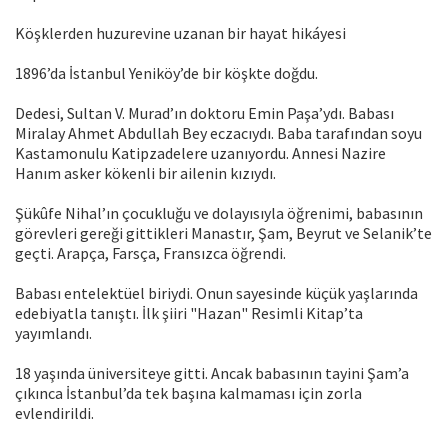
Köşklerden huzurevine uzanan bir hayat hikáyesi
1896’da İstanbul Yeniköy’de bir köşkte doğdu.
Dedesi, Sultan V. Murad’ın doktoru Emin Paşa’ydı. Babası
Miralay Ahmet Abdullah Bey eczacıydı. Baba tarafından soyu
Kastamonulu Katipzadelere uzanıyordu. Annesi Nazire
Hanım asker kökenli bir ailenin kızıydı.
Şükûfe Nihal’ın çocukluğu ve dolayısıyla öğrenimi, babasının
görevleri gereği gittikleri Manastır, Şam, Beyrut ve Selanik’te
geçti. Arapça, Farsça, Fransızca öğrendi.
Babası entelektüel biriydi. Onun sayesinde küçük yaşlarında
edebiyatla tanıştı. İlk şiiri "Hazan" Resimli Kitap’ta
yayımlandı.
18 yaşında üniversiteye gitti. Ancak babasının tayini Şam’a
çıkınca İstanbul’da tek başına kalmaması için zorla
evlendirildi.