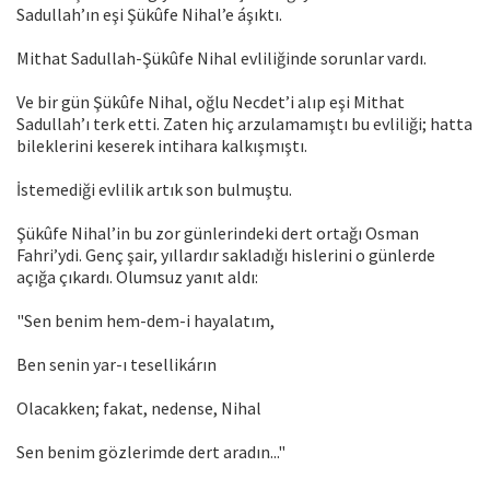
Sadullah’ın eşi Şükûfe Nihal’e áşıktı.
Mithat Sadullah-Şükûfe Nihal evliliğinde sorunlar vardı.
Ve bir gün Şükûfe Nihal, oğlu Necdet’i alıp eşi Mithat
Sadullah’ı terk etti. Zaten hiç arzulamamıştı bu evliliği; hatta
bileklerini keserek intihara kalkışmıştı.
İstemediği evlilik artık son bulmuştu.
Şükûfe Nihal’in bu zor günlerindeki dert ortağı Osman
Fahri’ydi. Genç şair, yıllardır sakladığı hislerini o günlerde
açığa çıkardı. Olumsuz yanıt aldı:
"Sen benim hem-dem-i hayalatım,
Ben senin yar-ı tesellikárın
Olacakken; fakat, nedense, Nihal
Sen benim gözlerimde dert aradın..."