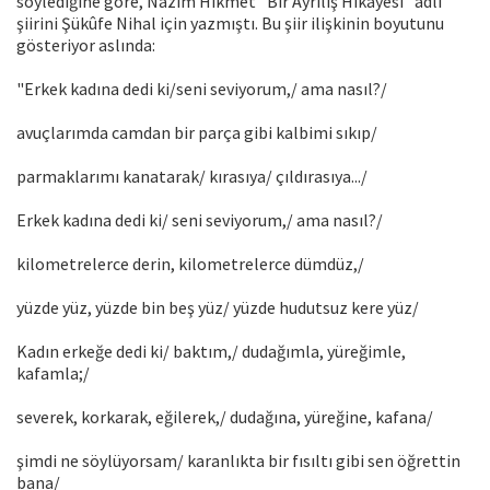
söylediğine göre, Názım Hikmet "Bir Ayrılış Hikáyesi" adlı
şiirini Şükûfe Nihal için yazmıştı. Bu şiir ilişkinin boyutunu
gösteriyor aslında:
"Erkek kadına dedi ki/seni seviyorum,/ ama nasıl?/
avuçlarımda camdan bir parça gibi kalbimi sıkıp/
parmaklarımı kanatarak/ kırasıya/ çıldırasıya.../
Erkek kadına dedi ki/ seni seviyorum,/ ama nasıl?/
kilometrelerce derin, kilometrelerce dümdüz,/
yüzde yüz, yüzde bin beş yüz/ yüzde hudutsuz kere yüz/
Kadın erkeğe dedi ki/ baktım,/ dudağımla, yüreğimle,
kafamla;/
severek, korkarak, eğilerek,/ dudağına, yüreğine, kafana/
şimdi ne söylüyorsam/ karanlıkta bir fısıltı gibi sen öğrettin
bana/