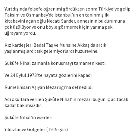
Yurtdışında felsefe öğrenimi gördükten sonra Türkiye’ye gelip
Taksim ve Osmanbey’de İstanbul’un en tanınmış iki
kitabevini açan oğlu Necati Sander, annesinin bu durumuna
çok üzülüyor ve onu böyle görmemek için yanına pek
uğrayamıyordu.
Kız kardeşleri Bedai Taş ve Muhsine Akkaş da artık
yaşlanmışlardı; sık gelemiyorlardı huzurevine.
Şükûfe Nihal zamanla konuşmayı tamamen kesti.
Ve 24 Eylül 1973’te hayata gözlerini kapadı.
Rumelihisarı Aşiyan Mezarlığı’na defnedildi.
Adı okullara verilen Şükûfe Nihal’in mezarı bugün iç acıtacak
kadar bakımsızdır...
Şükûfe Nihal’in eserleri
Yıldızlar ve Gölgeler (1919-Şiir)