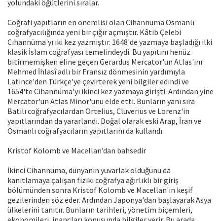
yolundaki öğütlerini sıralar.
Coğrafi yapıtların en önemlisi olan Cihannüma Osmanlı
coğrafyacılığında yeni bir çığır açmıştır. Kâtib Çelebi
Cihannüma'yı iki kez yazmıştır. 1648'de yazmaya başladığı ilki
klasik İslam coğrafyası temelindeydi. Bu yapıtını henüz
bitirmemişken eline geçen Gerardus Mercator'un Atlas'ını
Mehmed İhlasî adlı bir Fransız dönmesinin yardımıyla
Latince'den Türkçe'ye çevirterek yeni bilgiler edindi ve
1654'te Cihannüma'yı ikinci kez yazmaya girişti. Ardından yine
Mercator'un Atlas Minor'unu elde etti. Bunların yanı sıra
Batılı coğrafyacılardan Ortelius, Cluverius ve Lorenz'in
yapıtlarından da yararlandı. Doğal olarak eski Arap, İran ve
Osmanlı coğrafyacıların yapıtlarını da kullandı.
Kristof Kolomb ve Macellan’dan bahsedir
İkinci Cihannüma, dünyanın yuvarlak olduğunu da
kanıtlamaya çalışan fiziki coğrafya ağırlıklı bir giriş
bölümünden sonra Kristof Kolomb ve Macellan'ın keşif
gezilerinden söz eder. Ardından Japonya'dan başlayarak Asya
ülkelerini tanıtır. Bunların tarihleri, yönetim biçemleri,
ekonomileri, inançları konusunda bilgiler verir. Bu arada