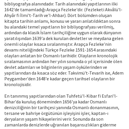
bibliyografya alanındadır. Tarih alanındaki yapıtlarının ilki
1642'de tamamladığı Arapça Fezleke'dir. (Fezleketi Akvâlü'l-
Ahyâr fi İlmi't-Tarih ve'l-Ahbar). Dört bölümden oluşan
kitapta tarihin anlamı, konusu ve yararı anlatıldıktan sonra
bu alandaki temel yapıtların bir bibliyografyası verilmiş,
ardından da klasik İslam tarihçiliğine uygun olarak dünyanın
yaratılışından 1639'a dek kurulan devletler ve meydana gelen
önemli olaylar kısaca sıralanmıştır. Arapça Fezleke'nin
devamı niteliğindeki Türkçe Fezleke 1591-1654 arasındaki
olayları anlatan bir Osmanlı tarihidir. Olayların kronolojik
sıralamasının ardından her yılın sonunda o yıl içerisinde ölen
devlet adamları ve bilginlerin yaşam öykülerinden ve
yapıtlarından da kısaca söz eder. Takvimü't-Tevarih ise, Adem
Peygamber'den 1648'e kadar geçen tarihsel olayların bir
kronolojisidir.
En tanınmış yapıtlarından olan Tuhfetü'l-Kibar fi Esfari'l-
Bihar'da kuruluş döneminden 1656'ya kadar Osmanlı
denizciliğinin bir tarihçesi yanında Osmanlı donanmasının,
tersane ve bahriye örgütünün işleyişini işler, kaptan-ı
deryaların yaşam hikayelerini verir. Sonunda da son
zamanlarda denizlerde uğranılan başarısızlıkları giderme