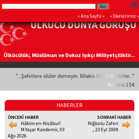
«
Ana Sayfa
» «
İlkelerimiz
»
ÜLKÜCÜ DÜNYA GÖRÜŞÜ
Ülkücülük; Müslüman ve Dokuz Işıkçı Milliyetçiliktir...
"...Şehitlere ölüler demeyin. Bilakis Onlar diridirler..."
Bakara-154
HABERLER
ÖNCEKİ HABER
SONRAKİ HABER
Hâkim en-Nisâburî
Niğbolu Zaferi
M.Yaşar Kandemir, 03
, 23 Eyl 2009
Ağu 2026