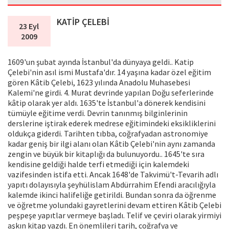
KATİP ÇELEBİ
23 Eyl
2009
1609'un şubat ayında İstanbul'da dünyaya geldi.. Katip
Çelebi'nin asıl ismi Mustafa'dır. 14 yaşına kadar özel eğitim
gören Kâtib Çelebi, 1623 yılında Anadolu Muhasebesi
Kalemi'ne girdi. 4. Murat devrinde yapılan Doğu seferlerinde
kâtip olarak yer aldı. 1635'te İstanbul'a dönerek kendisini
tümüyle eğitime verdi. Devrin tanınmış bilginlerinin
derslerine iştirak ederek medrese eğitimindeki eksikliklerini
oldukça giderdi. Tarihten tıbba, coğrafyadan astronomiye
kadar geniş bir ilgi alanı olan Kâtib Çelebi'nin aynı zamanda
zengin ve büyük bir kitaplığı da bulunuyordu.. 1645'te sıra
kendisine geldiği halde terfi etmediği için kalemdeki
vazifesinden istifa etti. Ancak 1648'de Takvimü't-Tevarih adlı
yapıtı dolayısıyla şeyhülislam Abdürrahim Efendi aracılığıyla
kalemde ikinci halifeliğe getirildi. Bundan sonra da öğrenme
ve öğretme yolundaki gayretlerini devam ettiren Kâtib Çelebi
peşpeşe yapıtlar vermeye başladı. Telif ve çeviri olarak yirmiyi
aşkın kitap yazdı. En önemlileri tarih, coğrafya ve