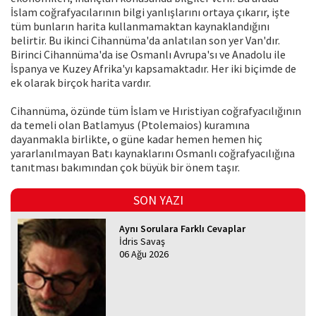
İslam coğrafyacılarının bilgi yanlışlarını ortaya çıkarır, işte
tüm bunların harita kullanmamaktan kaynaklandığını
belirtir. Bu ikinci Cihannüma'da anlatılan son yer Van'dır.
Birinci Cihannüma'da ise Osmanlı Avrupa'sı ve Anadolu ile
İspanya ve Kuzey Afrika'yı kapsamaktadır. Her iki biçimde de
ek olarak birçok harita vardır.
Cihannüma, özünde tüm İslam ve Hıristiyan coğrafyacılığının
da temeli olan Batlamyus (Ptolemaios) kuramına
dayanmakla birlikte, o güne kadar hemen hemen hiç
yararlanılmayan Batı kaynaklarını Osmanlı coğrafyacılığına
tanıtması bakımından çok büyük bir önem taşır.
SON YAZI
Aynı Sorulara Farklı Cevaplar
İdris Savaş
06 Ağu 2026