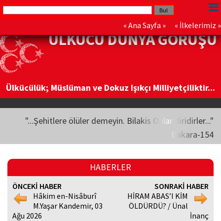
«
Ana Sayfa
» «
İlkelerimiz
»
ÜLKÜCÜ DÜNYA GÖRÜŞÜ
Ülkücülük; Müslüman ve Dokuz Işıkçı Milliyetçiliktir...
"...Şehitlere ölüler demeyin. Bilakis Onlar diridirler..."
Bakara-154
HABERLER
ÖNCEKİ HABER
SONRAKİ HABER
Hâkim en-Nisâburî
HİRAM ABAS’I KİM
M.Yaşar Kandemir, 03
ÖLDÜRDÜ? / Ünal
Ağu 2026
İnanç