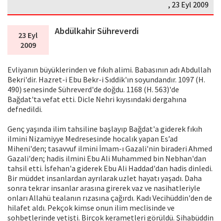
, 23 Eyl 2009
Abdülkahir Sühreverdi
23 Eyl
2009
Evliyanın büyüklerinden ve fıkıh alimi. Babasının adı Abdullah
Bekri'dir. Hazret-i Ebu Bekr-i Sıddik'ın soyundandır. 1097 (H.
490) senesinde Sühreverd'de doğdu. 1168 (H. 563)'de
Bağdat'ta vefat etti. Dicle Nehri kıyısındaki dergahına
defnedildi.
Genç yaşında ilim tahsiline başlayıp Bağdat'a giderek fıkıh
ilmini Nizamiyye Medresesinde hocalık yapan Es’ad
Miheni'den; tasavvuf ilmini İmam-ı Gazali'nin biraderi Ahmed
Gazali'den; hadis ilmini Ebu Ali Muhammed bin Nebhan'dan
tahsil etti. İsfehan'a giderek Ebu Ali Haddad'dan hadis dinledi.
Bir müddet insanlardan ayrılarak uzlet hayatı yaşadı. Daha
sonra tekrar insanlar arasına girerek vaz ve nasihatleriyle
onları Allahü tealanın rızasına çağırdı. Kadı Vecihüddin'den de
hilafet aldı. Pekçok kimse onun ilim meclisinde ve
sohbetlerinde yetişti. Birçok kerametleri görüldü. Şihabüddin