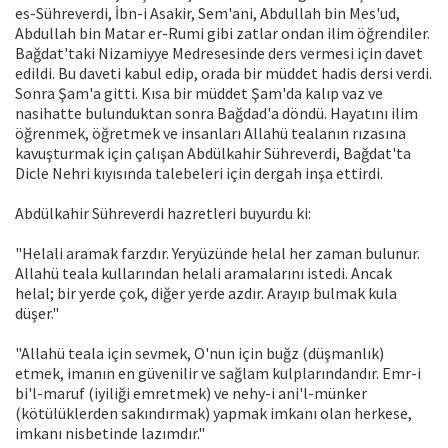
es-Sühreverdi, İbn-i Asakir, Sem'ani, Abdullah bin Mes'ud,
Abdullah bin Matar er-Rumi gibi zatlar ondan ilim öğrendiler.
Bağdat'taki Nizamiyye Medresesinde ders vermesi için davet
edildi. Bu daveti kabul edip, orada bir müddet hadis dersi verdi.
Sonra Şam'a gitti. Kısa bir müddet Şam'da kalıp vaz ve
nasihatte bulunduktan sonra Bağdad'a döndü. Hayatını ilim
öğrenmek, öğretmek ve insanları Allahü tealanın rızasına
kavuşturmak için çalışan Abdülkahir Sühreverdi, Bağdat'ta
Dicle Nehri kıyısında talebeleri için dergah inşa ettirdi.
Abdülkahir Sühreverdi hazretleri buyurdu ki:
"Helali aramak farzdır. Yeryüzünde helal her zaman bulunur.
Allahü teala kullarından helali aramalarını istedi. Ancak
helal; bir yerde çok, diğer yerde azdır. Arayıp bulmak kula
düşer."
"Allahü teala için sevmek, O'nun için buğz (düşmanlık)
etmek, imanın en güvenilir ve sağlam kulplarındandır. Emr-i
bi'l-maruf (iyiliği emretmek) ve nehy-i ani'l-münker
(kötülüklerden sakındırmak) yapmak imkanı olan herkese,
imkanı nisbetinde lazımdır."