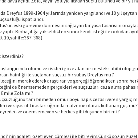
a dava açıldı. Zola, yayın yoluyla iftiradan suçlu bulundu ve bir yıl 
a Dreyfus 1899-1904 yıllarında yeniden yargılandı ve 10 yıl şeytan
uçsuzluğu ispatlandı.
s’un eski görevine dönmesini sağlayan bir yasa tasarısını onaylad
v yaptı. Binbaşılığa yükseldikten sonra kendi isteği ile ordudan ayrıl
lt 10,sahife:367-368)
 isterdiniz?
başlangıcında ölümü ve riskleri göze alan bir meslek sahibi olup,g
vatan hainliği ile suçlanan suçsuz bir subay Dreyfus mu ?
ileceğini merak ederek araştıran ve gerçeği öğrendikten sonra he
eceğini de önemsemeden gerçekleri ve suçsuzları ceza alma pahası
Emile Zola mı ?
suçsuzluğunu tam bilmeden ömür boyu hapis cezası veren yargıç m
eri ve siyasi ihtirasları uğrunda malzeme olarak kullanan güç mü?
seyreden ve önemsemeyen ve herkes gibi düşünen biri mi ?
endi’ nin adaleti özetleyen cümlesi ile bitireyim.Çünkü sözün güzelli