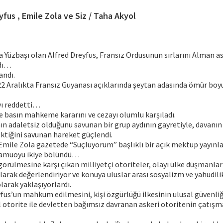
yfus , Emile Zola ve Siz / Taha Akyol
 Yüzbaşı olan Alfred Dreyfus, Fransız Ordusunun sırlarını Alman a
dı…
andı.
22 Aralıkta Fransız Guyanası açıklarında şeytan adasında ömür b
ı reddetti…
 basın mahkeme kararını ve cezayı olumlu karşıladı.
n adaletsiz olduğunu savunan bir grup aydının gayretiyle, davanın
ktiğini savunan hareket güçlendi.
Emile Zola gazetede “Suçluyorum” başlıklı bir açık mektup yayınl
kamuoyu ikiye bölündü…
örülmesine karşı çıkan milliyetçi otoriteler, olayı ülke düşmanla
arak değerlendiriyor ve konuya uluslar arası sosyalizm ve yahudilik
larak yaklaşıyorlardı.
eyfus’un mahkum edilmesini, kişi özgürlüğü ilkesinin ulusal güvenli
l otorite ile devletten bağımsız davranan askeri otoritenin çatışm