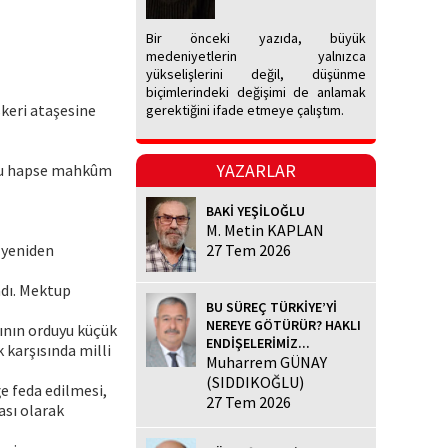
Bir önceki yazıda, büyük
medeniyetlerin yalnızca
yükselişlerini değil, düşünme
biçimlerindeki değişimi de anlamak
skeri ataşesine
gerektiğini ifade etmeye çalıştım.
YAZARLAR
oyu hapse mahkûm
BAKİ YEŞİLOĞLU
M. Metin KAPLAN
 yeniden
27 Tem 2026
adı. Mektup
BU SÜREÇ TÜRKİYE’Yİ
NEREYE GÖTÜRÜR? HAKLI
rının orduyu küçük
ENDİŞELERİMİZ...
 karşısında milli
Muharrem GÜNAY
(SIDDIKOĞLU)
ğe feda edilmesi,
27 Tem 2026
ası olarak