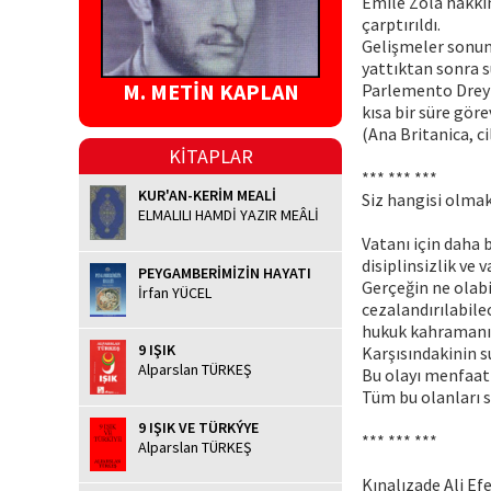
Emile Zola hakkınd
çarptırıldı.
Gelişmeler sonund
yattıktan sonra s
M. METİN KAPLAN
Parlemento Dreyfu
kısa bir süre göre
(Ana Britanica, ci
KİTAPLAR
*** *** ***
KUR'AN-KERİM MEALİ
Siz hangisi olmak
ELMALILI HAMDİ YAZIR MEÂLİ
Vatanı için daha 
disiplinsizlik ve 
PEYGAMBERİMİZİN HAYATI
Gerçeğin ne olab
İrfan YÜCEL
cezalandırılabil
hukuk kahramanı 
9 IŞIK
Karşısındakinin 
Alparslan TÜRKEŞ
Bu olayı menfaatl
Tüm bu olanları 
9 IŞIK VE TÜRKÝYE
*** *** ***
Alparslan TÜRKEŞ
Kınalızade Ali Ef