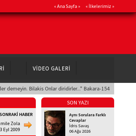
«
Ana Sayfa
» «
İlkelerimiz
»
Rİ
VİDEO GALERİ
üler demeyin. Bilakis Onlar diridirler..." Bakara-154
SON YAZI
SONRAKİ HABER
Aynı Sorulara Farklı
Cevaplar
mile Zola
İdris Savaş
23 Eyl 2009
06 Ağu 2026