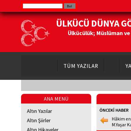
ÜLKÜCÜ DÜNYA G
Ülkücülük; Müslüman ve Do
TÜM YAZILAR
Y
ANA MENÜ
ÖNCEKİ HABER
Altın Yazılar
Hâkim en
Altın Şiirler
M.Yaşar K
Altın Hikayeler