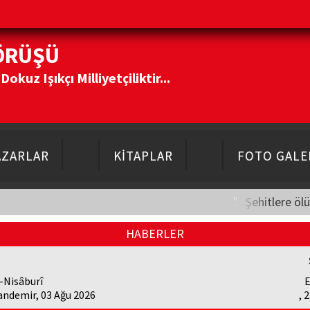
ÖRÜŞÜ
kuz Işıkçı Milliyetçiliktir...
AZARLAR
KİTAPLAR
FOTO GALE
"...Şehitlere öl
HABERLER
-Nisâburî
E
andemir, 03 Ağu 2026
, 