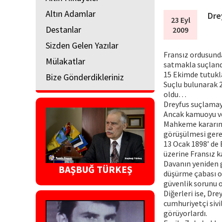
Altın Adamlar
Dre
23 Eyl
Destanlar
2009
Sizden Gelen Yazılar
Fransız ordusunda
Mülakatlar
satmakla suçlan
15 Ekimde tutukl
Bize Gönderdikleriniz
Suçlu bulunarak 
oldu…
Dreyfus suçlamay
Ancak kamuoyu ve
Mahkeme kararını
görüşülmesi gere
13 Ocak 1898’ de 
üzerine Fransız 
Davanın yeniden g
BAŞBUĞ TÜRKEŞ
düşürme çabası ol
güvenlik sorunu o
Diğerleri ise, Dr
cumhuriyetçi sivi
görüyorlardı.