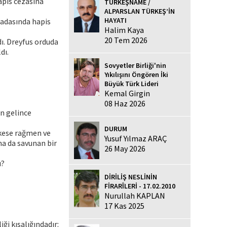
hapis cezasına
TÜRKEŞNAME /
ALPARSLAN TÜRKEŞ’İN
HAYATI
 adasında hapis
Halim Kaya
20 Tem 2026
ı. Dreyfus orduda
dı.
Sovyetler Birliği'nin
Yıkılışını Öngören İki
Büyük Türk Lideri
Kemal Girgin
08 Haz 2026
ün gelince
DURUM
rkese rağmen ve
Yusuf Yılmaz ARAÇ
na da savunan bir
26 May 2026
ı?
DİRİLİŞ NESLİNİN
FİRARÎLERİ - 17.02.2010
Nurullah KAPLAN
17 Kas 2025
ği kısalığındadır: