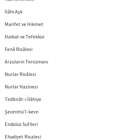
İlâhi Aşk
Marifet ve Hikmet
Haikat ve Tefekkür
Fenâ Risâlesi
Arzuların Tercümanı
Nurlar Risâlesi
Nurlar Hazinesi
Tedbirât-ı İlâhiye
Şeceretü’l-kevn
Endülüs Sufileri
Ehadiyet Risalesi