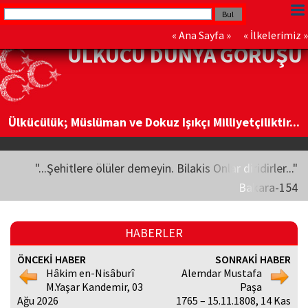
«
Ana Sayfa
» «
İlkelerimiz
»
ÜLKÜCÜ DÜNYA GÖRÜŞÜ
Ülkücülük; Müslüman ve Dokuz Işıkçı Milliyetçiliktir...
"...Şehitlere ölüler demeyin. Bilakis Onlar diridirler..."
Bakara-154
HABERLER
ÖNCEKİ HABER
SONRAKİ HABER
Hâkim en-Nisâburî
Alemdar Mustafa
M.Yaşar Kandemir, 03
Paşa
Ağu 2026
1765 – 15.11.1808, 14 Kas