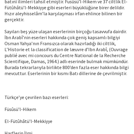
batınî ilimleri tahsil etmiştir. Fusûsü’l-Hikem ve 37 ciltlik El-
Fütûhâtü’l-Mekkiyye gibi eserleri büyüklüğüne birer delildir.
Hızır aleyhisselâm’la karşılaşması irfan ehlince bilinen bir
gerçektir.
Sayıları beş yüze ulaşan eserlerinin birçoğu tasavvufa dairdir.
İbn Arabî’nin eserleri hakkında çok geniş kapsamlı bilgiyi
Osman Yahya’nın Fransızca olarak hazırladığı iki ciltlik,
L’Historie et la classification de læuvre d’Ibn Arabî, (Ouvrage
publié avec mi concours du Centre National de la Recherche
Scientifique, Damas, 1964.) adlı eserinde bulmak mümkündür.
Burada tekrarlarıyla birlikte 800’den fazla eser hakkında bilgi
mevcuttur. Eserlerinin bir kısmı Batı dillerine de çevrilmiştir.
Türkçe’ye çevrilen bazı eserleri:
Füsûsü’l-Hikem
El-Fütûhâtü’l-Mekkiyye
Harflerin İlmi