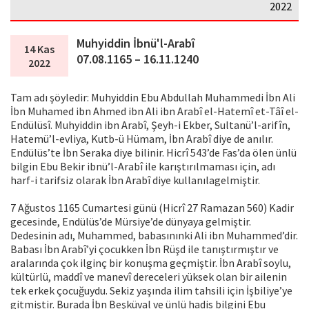
2022
Muhyiddin İbnü'l-Arabî
14 Kas
07.08.1165 – 16.11.1240
2022
Tam adı şöyledir: Muhyiddin Ebu Abdullah Muhammedi İbn Ali
İbn Muhamed ibn Ahmed ibn Ali ibn Arabî el-Hatemî et-Tâî el-
Endülüsî. Muhyiddin ibn Arabî, Şeyh-i Ekber, Sultanü’l-arifîn,
Hatemü’l-evliya, Kutb-ü Hümam, İbn Arabî diye de anılır.
Endülüs’te İbn Seraka diye bilinir. Hicrî 543’de Fas’da ölen ünlü
bilgin Ebu Bekir ibnü’l-Arabî ile karıştırılmaması için, adı
harf-i tarifsiz olarak İbn Arabî diye kullanılagelmiştir.
7 Ağustos 1165 Cumartesi günü (Hicrî 27 Ramazan 560) Kadir
gecesinde, Endülüs’de Mürsiye’de dünyaya gelmiştir.
Dedesinin adı, Muhammed, babasınınki Ali ibn Muhammed’dir.
Babası İbn Arabî’yi çocukken İbn Rüşd ile tanıştırmıştır ve
aralarında çok ilginç bir konuşma geçmiştir. İbn Arabî soylu,
kültürlü, maddî ve manevî dereceleri yüksek olan bir ailenin
tek erkek çocuğuydu. Sekiz yaşında ilim tahsili için İşbiliye’ye
gitmiştir. Burada İbn Beşküval ve ünlü hadis bilgini Ebu