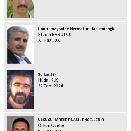
Unutulmayanlar: Necmettin Hacıeminoğlu
Efendi BARUTCU
25 Haz 2025
Serkes (3)
Hüdai KUŞ
22 Tem 2024
ÜLKÜCÜ HAREKET NASIL ENGELLENİR
Orkun Özeller
03 Haz 2024