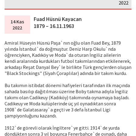
2022
Fuad Hüsnü Kayacan
14 Kas
1879 – 16.11.1963
2022
Amiral Hüseyin Hüsnü Paşa`nın oğlu olan Fuad Bey, 1879
yılında İstanbul`da doğmuştur. Deniz Harp Okulu`nda
öğrenciyken, Kadıköy ve Moda`da oturan İngiliz ailelerin
kendi aralarında kurdukları futbol takımlarından etkilenerek,
arkadaşı Reşat Danyal Bey`le birlikte Türk gençlerden oluşan
"Black Stockings" (Siyah Çoraplılar) adında bir takım kurdu.
Bu takımın istibdat dönemi hafiyeleri tarafından ilk maçında
sahada basılıp dağıtılması üzerine Boby takma adıyla İngiliz
takımı olan Cadikeuy (Kadıköy) takımında oynamaya başladı.
Cadikeuy ve Moda kulüplerinde üç yıl oynadıktan sonra
1908`de Galatasaray`a geçti ve 3 defa İstanbul Ligi
şampiyonluğunu kazandı.
1912`de görevli olarak İngiltere`ye gitti. 1914`de yurda
döndükten sonra 3 yıl boyunca Fenerbahçe`de oynadı, daha