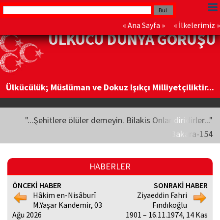
«
Ana Sayfa
» «
İlkelerimiz
»
ÜLKÜCÜ DÜNYA GÖRÜŞÜ
Ülkücülük; Müslüman ve Dokuz Işıkçı Milliyetçiliktir...
"...Şehitlere ölüler demeyin. Bilakis Onlar diridirler..."
Bakara-154
HABERLER
ÖNCEKİ HABER
SONRAKİ HABER
Hâkim en-Nisâburî
Ziyaeddin Fahri
M.Yaşar Kandemir, 03
Fındıkoğlu
Ağu 2026
1901 – 16.11.1974, 14 Kas