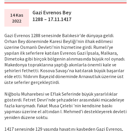
Gazi Evrenos Bey
14 Kas
1288 – 17.11.1417
2022
Gazi Evrenos 1288 senesinde Balıkesir'de dünyaya geldi.
Orhan Bey döneminde Karesi Beyliği'nin ilhak edilmesi
üzerine Osmanlı Devleti'nin hizmetine girdi. Rumeli'ye
yapılan ilk seferlere katılan Evrenos Gazi İpsala, Malkara,
Dimetoka gibi birçok bölgenin alınmasında büyük rol oynadı.
Makedonya topraklarına yaptığı akınlarla önemli kale ve
şehirleri fethetti. Kosova Savaşı'na katılarak büyük başarılar
elde etti. Yıldırım Bayezid döneminde Arnavutluk üzerine üst
üste seferler gerçekleştirdi.
Niğbolu Muharebesi ve Eflak Seferinde büyük yararlılıklar
gösterdi. Fetret Devri'nde şehzadeler arasındaki mücadeleye
fazla karışmadı. Fakat Musa Çelebi 'nin kendisine baskı
yapması üzerine el altından I. Mehmed'i destekleyerek devleti
yeniden düzene soktu.
1417 senesinde 129 yaşında hayatını kaybeden Gazi Evrenos,