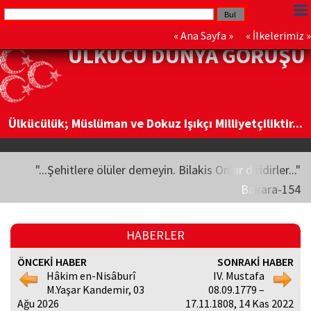
«
Ana Sayfa
» «
İlkelerimiz
»
ÜLKÜCÜ DÜNYA GÖRÜŞÜ
Ülkücülük; Müslüman ve Dokuz Işıkçı Milliyetçiliktir...
"...Şehitlere ölüler demeyin. Bilakis Onlar diridirler..."
Bakara-154
HABERLER
ÖNCEKİ HABER
SONRAKİ HABER
Hâkim en-Nisâburî
IV. Mustafa
M.Yaşar Kandemir, 03
08.09.1779 –
Ağu 2026
17.11.1808, 14 Kas 2022