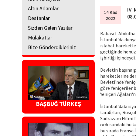
Altın Adamlar
IV.
14 Kas
08.
Destanlar
2022
Sizden Gelen Yazılar
Babası I. Abdülha
Mülakatlar
İstanbul'da dünya
ıslahat hareketle
Bize Gönderdikleriniz
geçtiğinde henüz 
işbirliği içindeydi.
Devletin başına g
hareketlerine der
Devleti'nde Yeniç
göre Yeniçeriler 
Yeniçeri Ağaları'
BAŞBUĞ TÜRKEŞ
İstanbul'daki isy
taraftarları, Rusç
Sadrazam Hilmi Pa
ordusundaki bu ka
bu sırada Fransa