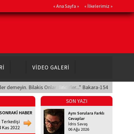
«
Ana Sayfa
» «
İlkelerimiz
»
Rİ
VİDEO GALERİ
üler demeyin. Bilakis Onlar diridirler..." Bakara-154
SON YAZI
SONRAKİ HABER
Aynı Sorulara Farklı
Cevaplar
 Terkedişi
İdris Savaş
4 Kas 2022
06 Ağu 2026