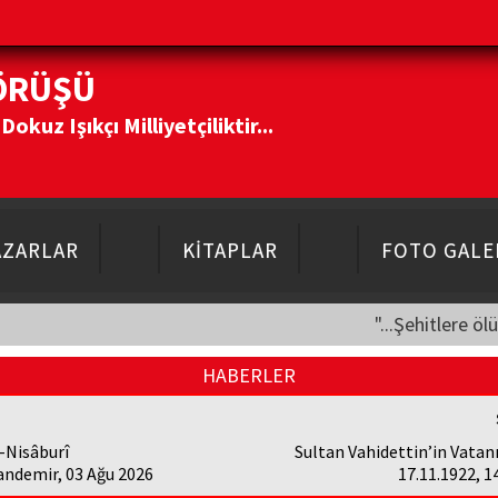
ÖRÜŞÜ
kuz Işıkçı Milliyetçiliktir...
AZARLAR
KİTAPLAR
FOTO GALE
"...Şehitlere öl
HABERLER
-Nisâburî
Sultan Vahidettin’in Vatanı
andemir, 03 Ağu 2026
17.11.1922, 1