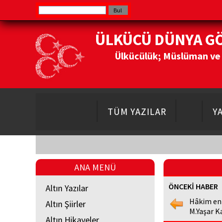
ÜLKÜCÜ DÜNYA G
Ülkücülük; Müslüman ve Do
TÜM YAZILAR
Y
ANA MENÜ
ÖNCEKİ HABER
Altın Yazılar
Hâkim en
Altın Şiirler
M.Yaşar K
Altın Hikayeler