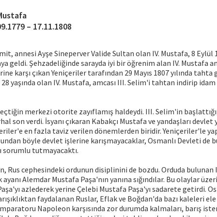
 Mustafa
09.1779 – 17.11.1808
mit, annesi Ayşe Sineperver Valide Sultan olan IV. Mustafa, 8 Eylül 
ya geldi. Şehzadeliğinde sarayda iyi bir öğrenim alan IV. Mustafa am
rine karşı çıkan Yeniçeriler tarafından 29 Mayıs 1807 yılında tahta g
28 yaşında olan IV. Mustafa, amcası III. Selim'i tahtan indirip idam
eçtiğin merkezi otorite zayıflamış haldeydi. III. Selim'in başlattığ
hal son verdi. İsyanı çıkaran Kabakçı Mustafa ve yandaşları devlet
eriler'e en fazla taviz verilen dönemlerden biridir. Yeniçeriler'le 
bundan böyle devlet işlerine karışmayacaklar, Osmanlı Devleti de b
nı sorumlu tutmayacaktı.
an, Rus cephesindeki ordunun disiplinini de bozdu. Orduda bulunan I
uk ayanı Alemdar Mustafa Paşa'nın yanına sığındılar. Bu olaylar üzer
şa'yı azlederek yerine Çelebi Mustafa Paşa'yı sadarete getirdi. O
rışıklıktan faydalanan Ruslar, Eflak ve Boğdan'da bazı kaleleri ele 
 İmparatoru Napoleon karşısında zor durumda kalmaları, barış ist