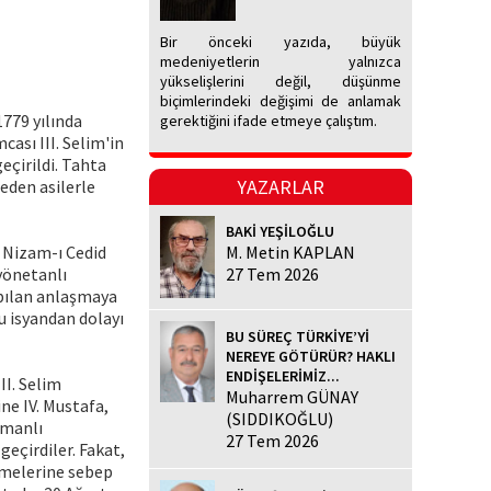
Bir önceki yazıda, büyük
medeniyetlerin yalnızca
yükselişlerini değil, düşünme
biçimlerindeki değişimi de anlamak
1779 yılında
gerektiğini ifade etmeye çalıştım.
cası III. Selim'in
eçirildi. Tahta
YAZARLAR
 eden asilerle
BAKİ YEŞİLOĞLU
ı Nizam-ı Cedid
M. Metin KAPLAN
 yönetanlı
27 Tem 2026
yapılan anlaşmaya
u isyandan dolayı
BU SÜREÇ TÜRKİYE’Yİ
NEREYE GÖTÜRÜR? HAKLI
ENDİŞELERİMİZ...
II. Selim
Muharrem GÜNAY
ine IV. Mustafa,
(SIDDIKOĞLU)
smanlı
27 Tem 2026
geçirdiler. Fakat,
emelerine sebep