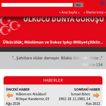
«
Ana Sayfa
» «
İlkelerimiz
»
ÜLKÜCÜ DÜNYA GÖRÜŞÜ
Ülkücülük; Müslüman ve Dokuz Işıkçı Milliyetçiliktir...
"...Şehitlere ölüler demeyin. Bilakis Onlar diridirler..."
Bakara-154
HABERLER
ÖNCEKİ HABER
SONRAKİ HABER
Hâkim en-Nisâburî
İsmail Bilen
M.Yaşar Kandemir, 03
1902-18 .11.1983, 14
Ağu 2026
Kas 2022