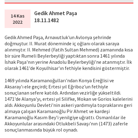
Gedik Ahmet Paşa
14 Kas
18.11.1482
2022
Gedik Ahmed Paşa, Arnavutluk'un Avlonya şehrinde
doğmuştur. II. Murat döneminde iç oğlanı olarak saraya
alınmıştır. II. Mehmed (Fatih Sultan Mehmed) zamanında kısa
bir süre Rumeli Beylerbeyliği yaptıktan sonra 1461 yılında
İshak Paşa'nın yerine Anadolu Beylerbeyliği'ne atanmıştır. İlk
olarak 1461'de Koyulhisar'ın fethiyle kendisini göstermiştir.
1469 yılında Karamanoğulları'ndan Konya Ereğlisi ve
Aksaray'ı ele geçirdi; Ertesi yıl Eğriboz'un fethiyle
sonuçlanan sefere katıldı. Ardından vezirliğe yükseltildi.
1471'de Alanya'yı, ertesi yıl Silifke, Mokan ve Gorios kalelerini
aldı. Akkoyunlu Devleti'nin askeri yardımıyla topraklarını geri
almaya çalışan Karamanoğlu Pir Ahmet ve kardeşi
Karamanoğlu Kasım Bey'i yenilgiye uğrattı. Osmanlılar ile
Akkoyunlular arasındaki Otlukbeli Savaşı'nın (1473) zaferle
sonuçlanmasında büyük rol oynadı.