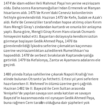
1474'de idam edilen Veli Mahmut Paşa'nın yerine veziriazam
oldu. Daha sonra Karamanoğulları'ndan Ermenek ve Manyan
hisarlarını aldı. 1475'de Kırım'daki Ceneviz kolonilerinin
fethiyle görevlendirildi. Haziran 1475'de Kefe, Sudak ve Azak'ı
aldı. Kefe'de Cenevizliler tarafından hapse atılmış olan Kırım
Hanı Mengli Giray'ı zindandan kurtardı ve onunla bir anlaşma
yaptı. Buna göre, Mengli Giray Kırım Hanı olarak Osmanlı
himayesini kabul etti. Başarıları dolayısıyla kendisini üstün
görmeye başlayan Gedik Ahmed Paşa, 1476'da
görevlendirildiği İşkodra seferine çıkmaktan kaçınması
üzerine veziriazamlıktan azledilerek Rumelihisarı'na
hapsedildi. 1478'de serbest bırakılarak Kaptanıderyalığa
getirildi. 1479'da Kefalonya, Zanta ve Ayamavra adalarını ele
geçirdi.
1480 yılında İtalya sahillerine çıkarak Napoli Krallığı'nın
elinde bulunan Otranto'yu fethetti. Ertesi yıl yeni seferlere
hazırlanırken II. Mehmed'in ölümü üzerine geri çağrıldı.
Haziran 1481'de II. Bayezid ile Cem Sultan arasında
Yenişehir'de yapılan savaşa son anda katılan ve savaşın
Bayezid'in kazanmasında rol oynayan Gedik Ahmed Paşa,
buna rağmen Cem taraftarı olduğuna dair şüpheleri yok