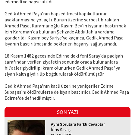
edemedi ve hapse atıldı.
Gedik Ahmed Paşa'nın hapsedilmesi kapıkullarının
ayaklanmasına yol açtı. Bunun üzerine serbest bırakılan
Ahmed Paşa, Karamanoğlu Kasım Bey'in isyanını bastırmak
için Karaman'da bulunan Şehzade Abdullah'a yardıma
gönderildi. Kasım bey Suriye'ye kaçınca, Gedik Ahmed Paşa
isyanın bastırılmasında beklenen başarıyı sağlayamadı.
18 Kasım 1482 gecesinde Edirne'deki Yeni Saray'da padişah
tarafından verilen ziyafetin sonunda orada bulunanlara
hil'atler giydirilip ikram olunurken Gedik Ahmed Paşa' ya
siyah kaftan giydirilip boğdurularak öldürülmüştür.
Gedik Ahmed Paşa'nın katli üzerine yeniçeriler Edirne
Subaşısı'nı öldürdülerse de isyan bastırıldı. Gedik Ahmed Paşa
Edirne'de defnedilmiştir.
SON YAZI
Aynı Sorulara Farklı Cevaplar
İdris Savaş