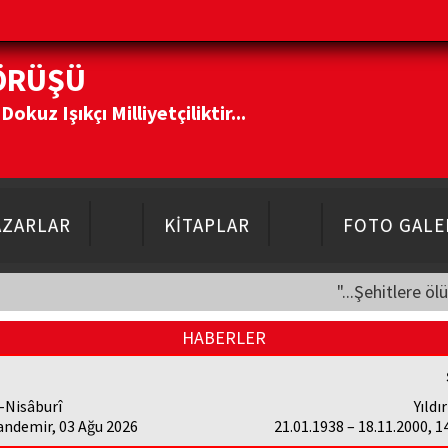
ÖRÜŞÜ
kuz Işıkçı Milliyetçiliktir...
AZARLAR
KİTAPLAR
FOTO GALE
"...Şehitlere öl
HABERLER
-Nisâburî
Yıldı
andemir, 03 Ağu 2026
21.01.1938 – 18.11.2000, 1