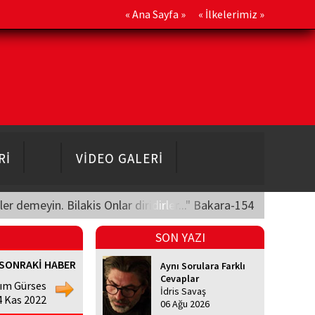
«
Ana Sayfa
» «
İlkelerimiz
»
Rİ
VİDEO GALERİ
üler demeyin. Bilakis Onlar diridirler..." Bakara-154
SON YAZI
SONRAKİ HABER
Aynı Sorulara Farklı
Cevaplar
rım Gürses
İdris Savaş
4 Kas 2022
06 Ağu 2026