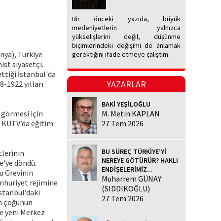
Bir önceki yazıda, büyük
medeniyetlerin yalnızca
yükselişlerini değil, düşünme
biçimlerindeki değişimi de anlamak
nya), Türkiye
gerektiğini ifade etmeye çalıştım.
ist siyasetçi.
ttiği İstanbul'da
YAZARLAR
8-1922 yılları
BAKİ YEŞİLOĞLU
m görmesi için
M. Metin KAPLAN
i KUTV’da eğitim
27 Tem 2026
BU SÜREÇ TÜRKİYE’Yİ
tlerinin
NEREYE GÖTÜRÜR? HAKLI
e’ye döndü.
ENDİŞELERİMİZ...
u Grevinin
Muharrem GÜNAY
mhuriyet rejimine
(SIDDIKOĞLU)
stanbul’daki
27 Tem 2026
in çoğunun
e yeni Merkez