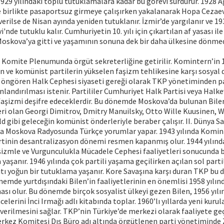
1929 yılındaki toplu tutuklamalara kadar bu görevi sürdürür. 1928
 birlikte pasaportsuz girmeye çalışırken yakalanarak Hopa Cezaevi
erilse de Nisan ayında yeniden tutuklanır. İzmir’de yargılanır ve 19
'nde tutuklu kalır. Cumhuriyetin 10. yılı için çıkartılan af yasası il
Moskova’ya gitti ve yaşamının sonuna dek bir daha ülkesine dönmed
Komite Plenumunda örgüt sekreterliğine getirilir. Komintern’in 19
n ve komünist partilerin yükselen faşizm tehlikesine karşı sosyal
 öngören Halk Cephesi siyaseti gereği olarak TKP yönetiminden pa
onlandırılması istenir. Partililer Cumhuriyet Halk Partisi veya Halk
faşizmi deşifre edeceklerdir. Bu dönemde Moskova’da bulunan Bil
ri olan Georgi Dimitrov, Dmitry Manuilsky, Otto Wille Kuusinen, 
gibi geleceğin komünist önderleriyle beraber çalışır. II. Dünya Sa
 Moskova Radyosunda Türkçe yorumlar yapar. 1943 yılında Komin
tinin desantralizasyon dönemi resmen kapanmış olur. 1944 yılınd
şizmle ve Vurgunculukla Mücadele Cephesi faaliyetleri sonucunda 
yaşanır. 1946 yılında çok partili yaşama geçilirken açılan sol parti
ıtı yoğun bir tutuklama yaşanır. Kore Savaşına karşı duran TKP bu
nemde yurtdışındaki Bilen’in faaliyetlerinin en önemlisi 1958 yılın
ı olur. Bu dönemde birçok sosyalist ülkeyi gezen Bilen, 1956 yılın
ncelerini İnci Irmağı adlı kitabında toplar. 1960’lı yıllarda yeni kurul
 verilmesini sağlar. TKP’nin Türkiye’de merkezi olarak faaliyete ge
erkez Komitesi Dış Büro adı altında örgütlenen parti yönetiminde 