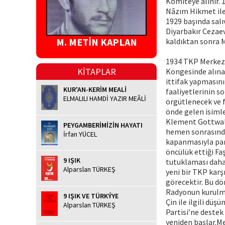
Komiteye alınır. 
Nâzım Hikmet ile
1929 başında salıv
Diyarbakır Cezaevi
M. METİN KAPLAN
kaldıktan sonra 
1934 TKP Merkez 
KİTAPLAR
Kongesinde alına
ittifak yapmasını
KUR'AN-KERİM MEALİ
faaliyetlerinin s
ELMALILI HAMDİ YAZIR MEÂLİ
örgütlenecek ve 
önde gelen isimle
Klement Gottwald 
PEYGAMBERİMİZİN HAYATI
hemen sonrasında
İrfan YÜCEL
kapanmasıyla par
öncülük ettiği Fa
9 IŞIK
tutuklaması daha 
Alparslan TÜRKEŞ
yeni bir TKP karş
görecektir. Bu dö
Radyonun kurulmas
9 IŞIK VE TÜRKÝYE
Çin ile ilgili düşü
Alparslan TÜRKEŞ
Partisi’ne destek
yeniden başlar.M