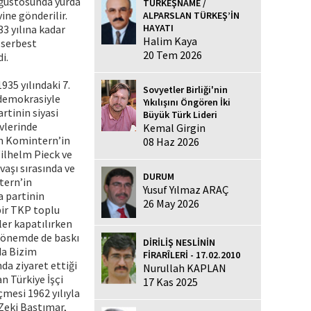
 Ağustosunda yurda
TÜRKEŞNAME /
ne gönderilir.
ALPARSLAN TÜRKEŞ’İN
HAYATI
33 yılına kadar
Halim Kaya
e serbest
20 Tem 2026
i.
35 yılındaki 7.
Sovyetler Birliği'nin
 demokrasiyle
Yıkılışını Öngören İki
rtinin siyasi
Büyük Türk Lideri
evlerinde
Kemal Girgin
en Komintern’in
08 Haz 2026
Wilhelm Pieck ve
vaşı sırasında ve
DURUM
tern’in
Yusuf Yılmaz ARAÇ
a partinin
26 May 2026
bir TKP toplu
ler kapatılırken
 dönemde de baskı
DİRİLİŞ NESLİNİN
da Bizim
FİRARÎLERİ - 17.02.2010
da ziyaret ettiği
Nurullah KAPLAN
an Türkiye İşçi
17 Kas 2025
çmesi 1962 yılıyla
Zeki Baştımar,