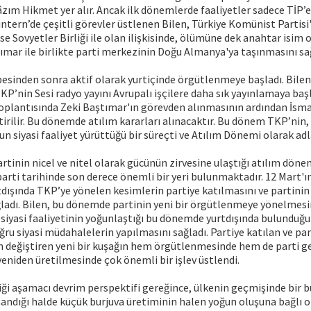
âzım Hikmet yer alır. Ancak ilk dönemlerde faaliyetler sadece TİP’
ntern’de çeşitli görevler üstlenen Bilen, Türkiye Komünist Partisi
 Sovyetler Birliği ile olan ilişkisinde, ölümüne dek anahtar isim ol
tımar ile birlikte parti merkezinin Doğu Almanya'ya taşınmasını sa
besinden sonra aktif olarak yurtiçinde örgütlenmeye başladı. Bile
TKP’nin Sesi radyo yayını Avrupalı işçilere daha sık yayınlamaya baş
plantısında Zeki Baştımar'ın görevden alınmasının ardından İsma
tirilir. Bu dönemde atılım kararları alınacaktır. Bu dönem TKP’nin,
ğun siyasi faaliyet yürüttüğü bir süreçti ve Atılım Dönemi olarak ad
partinin nicel ve nitel olarak gücünün zirvesine ulaştığı atılım dön
parti tarihinde son derece önemli bir yeri bulunmaktadır. 12 Mart'
rtdışında TKP’ye yönelen kesimlerin partiye katılmasını ve partini
ladı. Bilen, bu dönemde partinin yeni bir örgütlenmeye yönelmesi
 siyasi faaliyetinin yoğunlaştığı bu dönemde yurtdışında bulunduğu
ğru siyasi müdahalelerin yapılmasını sağladı. Partiye katılan ve pa
 değiştiren yeni bir kuşağın hem örgütlenmesinde hem de parti g
eniden üretilmesinde çok önemli bir işlev üstlendi.
ği aşamacı devrim perspektifi gereğince, ülkenin geçmişinde bir b
şandığı halde küçük burjuva üretiminin halen yoğun oluşuna bağlı ol