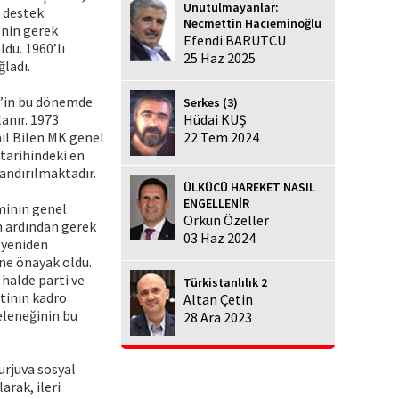
Unutulmayanlar:
e destek
Necmettin Hacıeminoğlu
'nin gerek
Efendi BARUTCU
du. 1960’lı
25 Haz 2025
ğladı.
n’in bu dönemde
Serkes (3)
lanır. 1973
Hüdai KUŞ
il Bilen MK genel
22 Tem 2024
 tarihindeki en
landırılmaktadır.
ÜLKÜCÜ HAREKET NASIL
ENGELLENİR
eminin genel
Orkun Özeller
ın ardından gerek
03 Haz 2024
n yeniden
ne önayak oldu.
 halde parti ve
Türkistanlılık 2
rtinin kadro
Altan Çetin
eleneğinin bu
28 Ara 2023
urjuva sosyal
arak, ileri