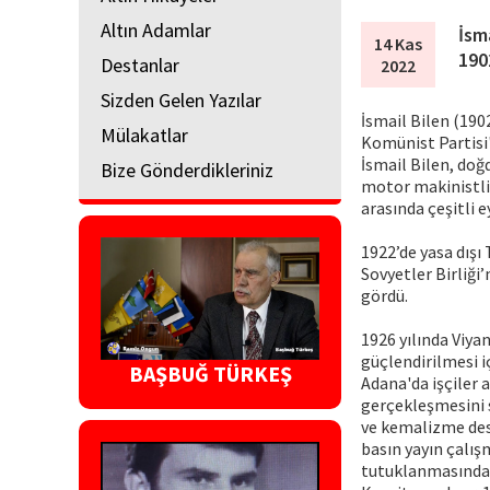
Altın Adamlar
İsm
14 Kas
190
Destanlar
2022
Sizden Gelen Yazılar
İsmail Bilen (190
Mülakatlar
Komünist Partisi'
İsmail Bilen, doğ
Bize Gönderdikleriniz
motor makinistliği
arasında çeşitli e
1922’de yasa dışı
Sovyetler Birliği
gördü.
1926 yılında Viya
güçlendirilmesi i
BAŞBUĞ TÜRKEŞ
Adana'da işçiler
gerçekleşmesini 
ve kemalizme dest
basın yayın çalı
tutuklanmasından