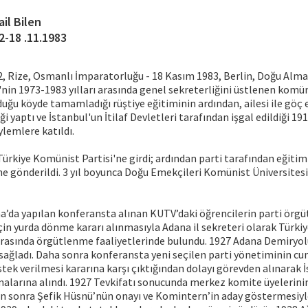
ail Bilen
2-18 .11.1983
2, Rize, Osmanlı İmparatorluğu - 18 Kasım 1983, Berlin, Doğu Alma
nin 1973-1983 yılları arasında genel sekreterliğini üstlenen komün
duğu köyde tamamladığı rüştiye eğitiminin ardından, ailesi ile göç e
 yaptı ve İstanbul'un İtilaf Devletleri tarafından işgal edildiği 191
ylemlere katıldı.
 Türkiye Komünist Partisi'ne girdi; ardından parti tarafından eğiti
’ne gönderildi. 3 yıl boyunca Doğu Emekçileri Komünist Üniversites
na’da yapılan konferansta alınan KUTV’daki öğrencilerin parti örgü
çin yurda dönme kararı alınmasıyla Adana il sekreteri olarak Türkiy
 arasında örgütlenme faaliyetlerinde bulundu. 1927 Adana Demiryol
sağladı. Daha sonra konferansta yeni seçilen parti yönetiminin cu
ek verilmesi kararına karşı çıktığından dolayı görevden alınarak İ
şmalarına alındı. 1927 Tevkifatı sonucunda merkez komite üyelerin
 sonra Şefik Hüsnü’nün onayı ve Komintern’in aday göstermesiyl