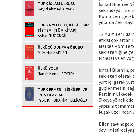
TÜRK İSLAM ÜLKÜSÜ
İsmail Bilen ve N
Seyid Ahmed ARVASÎ
şeklindeydi. Komi
Komintern gerekse
yıllarda Zeki Baş
TÜRK MÝLLİYETÇİLİİĞİ FİKİR
SİSTEMİ (TÜM KİTAP)
12 Mart 1971 dar
Ayhan TUĞCUGİL
etkisi çok artar. 
Merkez Komite to
ÜLKÜCÜ DÜNYA GÖRÜŞÜ
sekreterliğine ge
M. Metin KAPLAN
kitlesel ve en yo
ÜLKÜ YOLU
İsmail Bilen'in, 
Namık Kemal ZEYBEK
sekreteri olarak 
yurt içi gerek yu
güçlenmesini sağ
TÜRK-ERMENİ İLİŞKİLERİ VE
Partinin ülkedeki
1915 OLAYLARI
ülkeye yönelik do
Prof. Dr. İBRAHİM TELLİOĞLU
yapısını tamamen
kuşak üzerinden y
Bilen savunageldi
devrimi süreci ya