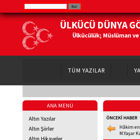
ÜLKÜCÜ DÜNYA G
Ülkücülük; Müslüman ve Do
TÜM YAZILAR
Y
ANA MENÜ
ÖNCEKİ HABER
Altın Yazılar
Hâkim en
Altın Şiirler
M.Yaşar K
Altın Hikayeler