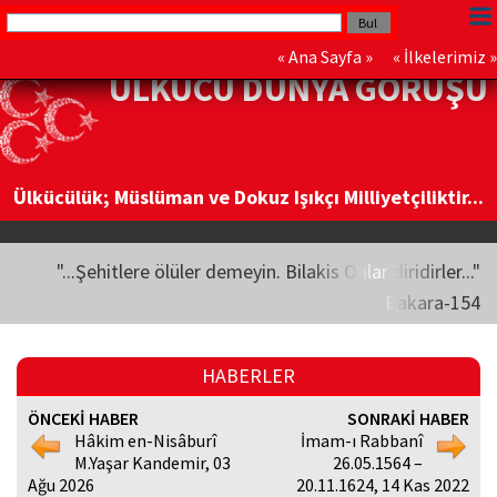
«
Ana Sayfa
» «
İlkelerimiz
»
ÜLKÜCÜ DÜNYA GÖRÜŞÜ
Ülkücülük; Müslüman ve Dokuz Işıkçı Milliyetçiliktir...
"...Şehitlere ölüler demeyin. Bilakis Onlar diridirler..."
Bakara-154
HABERLER
ÖNCEKİ HABER
SONRAKİ HABER
Hâkim en-Nisâburî
İmam-ı Rabbanî
M.Yaşar Kandemir, 03
26.05.1564 –
Ağu 2026
20.11.1624, 14 Kas 2022