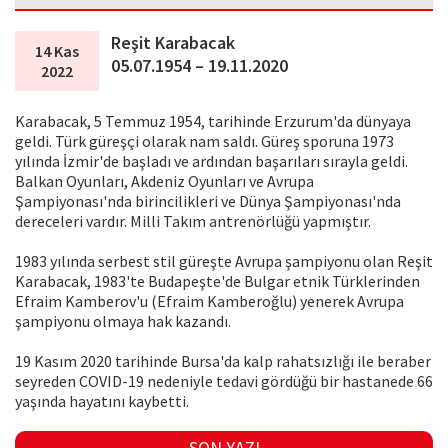
Reşit Karabacak
14 Kas
05.07.1954 – 19.11.2020
2022
Karabacak, 5 Temmuz 1954, tarihinde Erzurum'da dünyaya
geldi. Türk güreşçi olarak nam saldı. Güreş sporuna 1973
yılında İzmir'de başladı ve ardından başarıları sırayla geldi.
Balkan Oyunları, Akdeniz Oyunları ve Avrupa
Şampiyonası'nda birincilikleri ve Dünya Şampiyonası'nda
dereceleri vardır. Milli Takım antrenörlüğü yapmıştır.
1983 yılında serbest stil güreşte Avrupa şampiyonu olan Reşit
Karabacak, 1983'te Budapeşte'de Bulgar etnik Türklerinden
Efraim Kamberov'u (Efraim Kamberoğlu) yenerek Avrupa
şampiyonu olmaya hak kazandı.
19 Kasım 2020 tarihinde Bursa'da kalp rahatsızlığı ile beraber
seyreden COVID-19 nedeniyle tedavi gördüğü bir hastanede 66
yaşında hayatını kaybetti.
SON YAZI