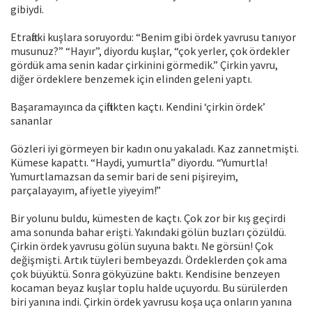
gibiydi.
Etraftaki kuşlara soruyordu: “Benim gibi ördek yavrusu tanıyor
musunuz?” “Hayır”, diyordu kuşlar, “çok yerler, çok ördekler
gördük ama senin kadar çirkinini görmedik.” Çirkin yavru,
diğer ördeklere benzemek için elinden geleni yaptı.
Başaramayınca da çiftlikten kaçtı. Kendini ‘çirkin ördek’
sananlar
Gözleri iyi görmeyen bir kadın onu yakaladı. Kaz zannetmişti.
Kümese kapattı. “Haydi, yumurtla” diyordu. “Yumurtla!
Yumurtlamazsan da semir bari de seni pişireyim,
parçalayayım, afiyetle yiyeyim!”
Bir yolunu buldu, kümesten de kaçtı. Çok zor bir kış geçirdi
ama sonunda bahar erişti. Yakındaki gölün buzları çözüldü.
Çirkin ördek yavrusu gölün suyuna baktı. Ne görsün! Çok
değişmişti. Artık tüyleri bembeyazdı. Ördeklerden çok ama
çok büyüktü. Sonra gökyüzüne baktı. Kendisine benzeyen
kocaman beyaz kuşlar toplu halde uçuyordu. Bu sürülerden
biri yanına indi. Çirkin ördek yavrusu koşa uça onların yanına