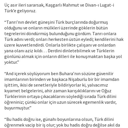
Üç asır ileri sararsak, Kaşgarlı Mahmut ve Divan-ı Lugat-i
Türk’e geliyoruz.
“Tanrı’nın devlet güneşini Türk burçlarında doğurmuş
olduğunu ve onların mülkleri üzerinde göklerin bütün
tegrelerini döndürmüş bulunduğunu gördüm. Tanrı onlara
Türk adını verdi; onları herkesten üstün eyledi; kendilerini hak
üzere kuvvetlendirdi. Onlarla birlikte çalışanı ve onlardan
yana olanı aziz kıldı… Derdini dinletebilmek ve Türklerin
gönlünü almak için onların dilleri ile konuşmaktan başka yol
yoktur.”
“And içerek söylüyorum ben Buhara’nın sözüne güvenilir
imamlarının birinden ve başkaca Nişaburlu bir bir imamdan
işittim, ikisi de senetleriyle bildiriyorlar ki, yalvacımız
kıyamet belgelerini, ahir zaman karışıklıklarını ve Oğuz
Türklerinin ortaya çıkacaklarını söylediği sırada Türk dilini
öğreniniz; çünkü onlar için uzun sürecek egemenlik vardır,
buyurmuştur.”
“Bu hadis doğru ise, günahı boyunlarına olsun, Türk dilini
öğrenmek vacip bir iş olur; yok bu hadis doğru değilse akıl da