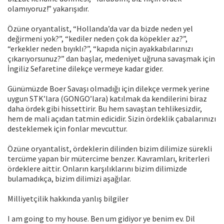
olamıyoruz!” yakarışıdır.
Özüne oryantalist, “Hollanda’da var da bizde neden yel
değirmeni yok?”, “kediler neden çok da köpekler az?”,
“erkekler neden bıyıklı?”, “kapıda niçin ayakkabılarınızı
çıkarıyorsunuz?” dan başlar, medeniyet uğruna savaşmak için
İngiliz Sefaretine dilekçe vermeye kadar gider.
Günümüzde Boer Savaşı olmadığı için dilekçe vermek yerine
uygun STK’lara (GONGO’lara) katılmak da kendilerini biraz
daha ördek gibi hissettirir. Bu hem savaştan tehlikesizdir,
hem de mali açıdan tatmin edicidir. Sizin ördeklik çabalarınızı
desteklemek için fonlar mevcuttur.
Özüne oryantalist, ördeklerin dilinden bizim dilimize sürekli
tercüme yapan bir mütercime benzer. Kavramları, kriterleri
ördeklere aittir. Onların karşılıklarını bizim dilimizde
bulamadıkça, bizim dilimizi aşağılar.
Milliyetçilik hakkında yanlış bilgiler
I am going to my house. Ben um gidiyor ye benim ev. Dil