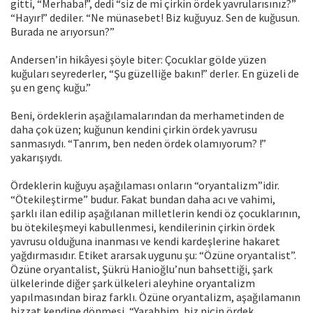
gitti, “Merhaba!”, dedi “siz de mi çirkin ördek yavrularısınız?”
“Hayır!” dediler. “Ne münasebet! Biz kuğuyuz. Sen de kuğusun.
Burada ne arıyorsun?”
Andersen’in hikâyesi şöyle biter: Çocuklar gölde yüzen
kuğuları seyrederler, “Şu güzelliğe bakın!” derler. En güzeli de
şu en genç kuğu.”
Beni, ördeklerin aşağılamalarından da merhametinden de
daha çok üzen; kuğunun kendini çirkin ördek yavrusu
sanmasıydı. “Tanrım, ben neden ördek olamıyorum? !”
yakarışıydı.
Ördeklerin kuğuyu aşağılaması onların “oryantalizm”idir.
“Ötekileştirme” budur. Fakat bundan daha acı ve vahimi,
şarklı ilan edilip aşağılanan milletlerin kendi öz çocuklarının,
bu ötekileşmeyi kabullenmesi, kendilerinin çirkin ördek
yavrusu olduğuna inanması ve kendi kardeşlerine hakaret
yağdırmasıdır. Etiket ararsak uygunu şu: “Özüne oryantalist”.
Özüne oryantalist, Şükrü Hanioğlu’nun bahsettiği, şark
ülkelerinde diğer şark ülkeleri aleyhine oryantalizm
yapılmasından biraz farklı. Özüne oryantalizm, aşağılamanın
bizzat kendine dönmesi, “Yarabbim, biz niçin ördek