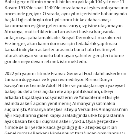
Bahsi geçen filmin önemli bir kısmı yaklaşık 104 yıl önce 11
Kasım 1918’de saat 11:00’de imzalanan ateşkes anlaşmasının
öncesinde geçiyor. O sırada, aynı yılın içerisinde bahar ayında
başlattığı saldırıyla dört yıl sonra bir kez daha savaşı
kazanmanın eşiğine gelen ama varış çizgisine ulaşamayan
Almanya, müttefiklerin artan askeri baskısı karşısında
anlaşmaya çabalamaktadır. Sosyal Demokrat müzakereci
Erzberger, akan kanın durması için fedakârlık yapılması
kanaatindeyken askerler arasında bunu hala teslimiyet
olarak okuyan ve onurlu bulmayan şahinler gençleri ölüme
göndermeye devam etmek istemektedir.
2022 yılı yapımı filmde Fransız General Foch dahil askerlerin
tamamı duygusuz ve kıyıcı resmediliyor. Birinci Dünya
Savaşı’nın ertesinde Adolf Hitler ve yandaşları aynı yüzeysel
bakışı bu defa ters açıdan ele alıp politikacıları, ülkeyi
arkadan bıçaklayan sosyalistlerin ve Yahudilerin etkisiyle
aslında askerî açıdan yenilmemiş Almanya’yı satmakla
suçlamıştı. Almanya ateşkes isteyip Versailles Anlaşması’nın
ağır koşullarına giden kapıyı araladığında ülke topraklarına
ayak basan tek bir düşman askeri yoktu. Oysa gerçekte -
filmde de bir yerde kısaca geçildiği gibi- ateşkes şartları
Genelkurmay Başkanı Hindenburg tarafından onaylanmıştı.