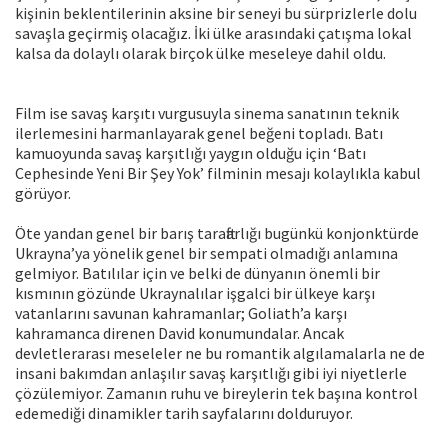
kişinin beklentilerinin aksine bir seneyi bu sürprizlerle dolu
savaşla geçirmiş olacağız. İki ülke arasındaki çatışma lokal
kalsa da dolaylı olarak birçok ülke meseleye dahil oldu.
Film ise savaş karşıtı vurgusuyla sinema sanatının teknik
ilerlemesini harmanlayarak genel beğeni topladı. Batı
kamuoyunda savaş karşıtlığı yaygın olduğu için ‘Batı
Cephesinde Yeni Bir Şey Yok’ filminin mesajı kolaylıkla kabul
görüyor.
Öte yandan genel bir barış taraftarlığı bugünkü konjonktürde
Ukrayna’ya yönelik genel bir sempati olmadığı anlamına
gelmiyor. Batılılar için ve belki de dünyanın önemli bir
kısmının gözünde Ukraynalılar işgalci bir ülkeye karşı
vatanlarını savunan kahramanlar; Goliath’a karşı
kahramanca direnen David konumundalar. Ancak
devletlerarası meseleler ne bu romantik algılamalarla ne de
insani bakımdan anlaşılır savaş karşıtlığı gibi iyi niyetlerle
çözülemiyor. Zamanın ruhu ve bireylerin tek başına kontrol
edemediği dinamikler tarih sayfalarını dolduruyor.