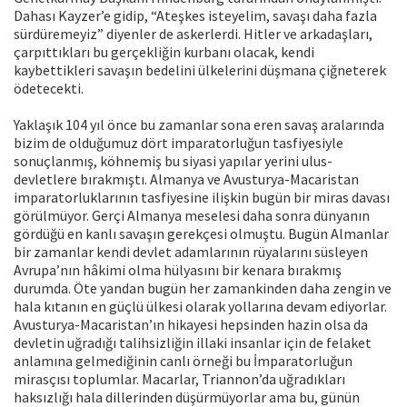
Dahası Kayzer’e gidip, “Ateşkes isteyelim, savaşı daha fazla
sürdüremeyiz” diyenler de askerlerdi. Hitler ve arkadaşları,
çarpıttıkları bu gerçekliğin kurbanı olacak, kendi
kaybettikleri savaşın bedelini ülkelerini düşmana çiğneterek
ödetecekti.
Yaklaşık 104 yıl önce bu zamanlar sona eren savaş aralarında
bizim de olduğumuz dört imparatorluğun tasfiyesiyle
sonuçlanmış, köhnemiş bu siyasi yapılar yerini ulus-
devletlere bırakmıştı. Almanya ve Avusturya-Macaristan
imparatorluklarının tasfiyesine ilişkin bugün bir miras davası
görülmüyor. Gerçi Almanya meselesi daha sonra dünyanın
gördüğü en kanlı savaşın gerekçesi olmuştu. Bugün Almanlar
bir zamanlar kendi devlet adamlarının rüyalarını süsleyen
Avrupa’nın hâkimi olma hülyasını bir kenara bırakmış
durumda. Öte yandan bugün her zamankinden daha zengin ve
hala kıtanın en güçlü ülkesi olarak yollarına devam ediyorlar.
Avusturya-Macaristan’ın hikayesi hepsinden hazin olsa da
devletin uğradığı talihsizliğin illaki insanlar için de felaket
anlamına gelmediğinin canlı örneği bu İmparatorluğun
mirasçısı toplumlar. Macarlar, Triannon’da uğradıkları
haksızlığı hala dillerinden düşürmüyorlar ama bu, günün