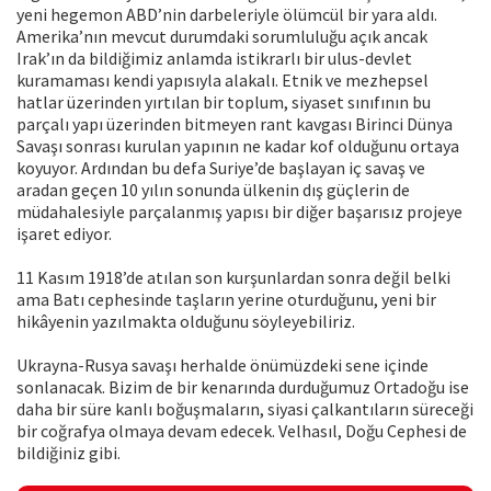
yeni hegemon ABD’nin darbeleriyle ölümcül bir yara aldı.
Amerika’nın mevcut durumdaki sorumluluğu açık ancak
Irak’ın da bildiğimiz anlamda istikrarlı bir ulus-devlet
kuramaması kendi yapısıyla alakalı. Etnik ve mezhepsel
hatlar üzerinden yırtılan bir toplum, siyaset sınıfının bu
parçalı yapı üzerinden bitmeyen rant kavgası Birinci Dünya
Savaşı sonrası kurulan yapının ne kadar kof olduğunu ortaya
koyuyor. Ardından bu defa Suriye’de başlayan iç savaş ve
aradan geçen 10 yılın sonunda ülkenin dış güçlerin de
müdahalesiyle parçalanmış yapısı bir diğer başarısız projeye
işaret ediyor.
11 Kasım 1918’de atılan son kurşunlardan sonra değil belki
ama Batı cephesinde taşların yerine oturduğunu, yeni bir
hikâyenin yazılmakta olduğunu söyleyebiliriz.
Ukrayna-Rusya savaşı herhalde önümüzdeki sene içinde
sonlanacak. Bizim de bir kenarında durduğumuz Ortadoğu ise
daha bir süre kanlı boğuşmaların, siyasi çalkantıların süreceği
bir coğrafya olmaya devam edecek. Velhasıl, Doğu Cephesi de
bildiğiniz gibi.