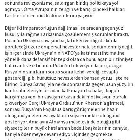
sonunda revizyonizme, saldırgan bir dış politikaya yol
açmıyor. Orta Avrupa’nın zengin ve barış içindeki halkları
tarihlerinin en mutlu dönemlerini yaşıyor.
Diğer iki imparatorluğun dağılması ise aradan geçen yüz
küsur yıla rağmen arkasında çözülememiş sorunlar bıraktı.
Putin’in Ukrayna savaşını başlatırken verdiği diskurda
görüleceği üzere emperyal hevesler hala sönümlenmiş değil.
İşin içerisinde Ukrayna’nın NATO’ya katılması ihtimaline
yönelik daha defansif bir tepki olsa da bunu aşan bir zihniyet
hala canlı ve iktidarda. Putin’in televizyonda bir çocuğa
Rusya’nın sınırlarını sorup sonra kendi verdiği cevapla
gösterdiği gibi hudutsuz heveslerden bahsediyoruz. İşte ne
Birinci Dünya Savaşı’yla ne de sonrasında geçen uzun yüzyılın
kanlı sahneleriyle ortadan kalkmayan bu bakış, bugün
karışımıza yeni bir savaşın arkasındaki motivasyon olarak
çıkıveriyor. Gerçi Ukrayna Ordusu’nun Kherson’a girmesi,
sonrası Rusya’nın koşulsuz barış görüşmelerine hazır
olduğunu yinelemesi ayakların suya ermekte olduğunu
gösteriyor. Ama aynı Almanya meselesinde olduğu gibi
siyasetçilerin büyük hırslarının bedeli başkalarının canıyla,
kanıyla ödenmeye devam ediyor. İçinden geçmekte