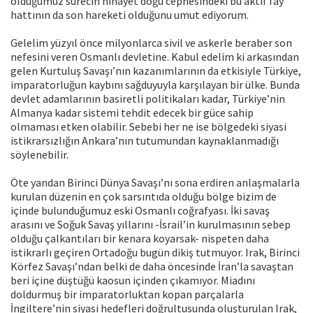
olduğumuz sürecin nihayet doğu cephesindeki bu aktif fay
hattının da son hareketi olduğunu umut ediyorum.
Gelelim yüzyıl önce milyonlarca sivil ve askerle beraber son
nefesini veren Osmanlı devletine. Kabul edelim ki arkasından
gelen Kurtuluş Savaşı’nın kazanımlarının da etkisiyle Türkiye,
imparatorluğun kaybını sağduyuyla karşılayan bir ülke. Bunda
devlet adamlarının basiretli politikaları kadar, Türkiye’nin
Almanya kadar sistemi tehdit edecek bir güce sahip
olmaması etken olabilir. Sebebi her ne ise bölgedeki siyasi
istikrarsızlığın Ankara’nın tutumundan kaynaklanmadığı
söylenebilir.
Öte yandan Birinci Dünya Savaşı’nı sona erdiren anlaşmalarla
kurulan düzenin en çok sarsıntıda olduğu bölge bizim de
içinde bulunduğumuz eski Osmanlı coğrafyası. İki savaş
arasını ve Soğuk Savaş yıllarını -İsrail’in kurulmasının sebep
olduğu çalkantıları bir kenara koyarsak- nispeten daha
istikrarlı geçiren Ortadoğu bugün dikiş tutmuyor. Irak, Birinci
Körfez Savaşı’ndan belki de daha öncesinde İran’la savaştan
beri içine düştüğü kaosun içinden çıkamıyor. Miadını
doldurmuş bir imparatorluktan kopan parçalarla
İngiltere’nin siyasi hedefleri doğrultusunda oluşturulan Irak,