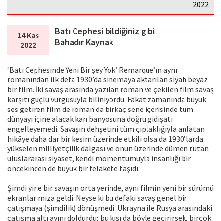
2022
Batı Cephesi bildiğiniz gibi
14 Kas
Bahadır Kaynak
2022
‘Batı Cephesinde Yeni Bir şey Yok’ Remarque’ın aynı
romanından ilk defa 1930’da sinemaya aktarılan siyah beyaz
bir film. İki savaş arasında yazılan roman ve çekilen film savaş
karşıtı güçlü vurgusuyla biliniyordu. Fakat zamanında büyük
ses getiren film de roman da birkaç sene içerisinde tüm
dünyayı içine alacak kan banyosuna doğru gidişatı
engelleyemedi. Savaşın dehşetini tüm çıplaklığıyla anlatan
hikâye daha dar bir kesim üzerinde etkili olsa da 1930’larda
yükselen milliyetçilik dalgası ve onun üzerinde dümen tutan
uluslararası siyaset, kendi momentumuyla insanlığı bir
öncekinden de büyük bir felakete taşıdı.
Şimdi yine bir savaşın orta yerinde, aynı filmin yeni bir sürümü
ekranlarımıza geldi. Neyse ki bu defaki savaş genel bir
çatışmaya (şimdilik) dönüşmedi. Ukrayna ile Rusya arasındaki
çatışma altı ayını doldurdu; bu kışı da böyle geçirirsek, birçok