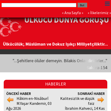
«
Ana Sayfa
» «
İlkelerimiz
»
ÜLKÜCÜ DÜNYA GÖRÜŞÜ
Ülkücülük; Müslüman ve Dokuz Işıkçı Milliyetçiliktir...
"...Şehitlere ölüler demeyin. Bilakis Onlar diridirler..."
Bakara-154
HABERLER
ÖNCEKİ HABER
SONRAKİ HABER
Hâkim en-Nisâburî
Kalitesizlik ve düşük
M.Yaşar Kandemir, 03
faiz
Ağu 2026
İbrahim Kahveci, 14 Kas