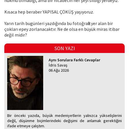
hükmü olmadığı, ama bir hitabetin her şeyi sildiği yerdeyiz.
Kısaca hep beraber YAPISAL ÇÖKÜŞ yaşıyoruz.
Yarın tarih bugünleri yazdığında bu fotoğrafta yer alan bir
çokları epey zorlanacaktır. Ne de olsa en büyük miras itibar
değil midir?
SON YAZI
Aynı Sorulara Farklı Cevaplar
İdris Savaş
06 Ağu 2026
Bir önceki yazıda, büyük medeniyetlerin yalnızca yükselişlerini
değil, düşünme biçimlerindeki değişimi de anlamak gerektiğini
ifade etmeye çalıştım.