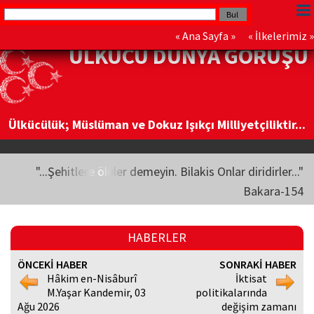
«
Ana Sayfa
» «
İlkelerimiz
»
ÜLKÜCÜ DÜNYA GÖRÜŞÜ
Ülkücülük; Müslüman ve Dokuz Işıkçı Milliyetçiliktir...
"...Şehitlere ölüler demeyin. Bilakis Onlar diridirler..."
Bakara-154
HABERLER
ÖNCEKİ HABER
SONRAKİ HABER
Hâkim en-Nisâburî
İktisat
M.Yaşar Kandemir, 03
politikalarında
Ağu 2026
değişim zamanı