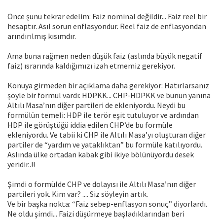
Önce şunu tekrar edelim: Faiz nominal değildir... Faiz reel bir
hesaptır. Asıl sorun enflasyondur. Reel faiz de enflasyondan
arındırılmış kısımdır.
Ama buna rağmen neden düşük faiz (aslında büyük negatif
faiz) ısrarında kaldığımızı izah etmemiz gerekiyor.
Konuya girmeden bir açıklama daha gerekiyor: Hatırlarsanız
şöyle bir formül vardı: HDPKK... CHP-HDPKK ve bunun yanına
Altılı Masa’nın diğer partileri de ekleniyordu. Neydi bu
formülün temeli: HDP ile terör eşit tutuluyor ve ardından
HDP ile görüştüğü iddia edilen CHP’de bu formüle
ekleniyordu. Ve tabii ki CHP ile Altılı Masa’yı oluşturan diğer
partiler de “yardım ve yataklıktan” bu formüle katılıyordu.
Aslında ülke ortadan kabak gibi ikiye bölünüyordu desek
yeridir..!!
Şimdi o formülde CHP ve dolayısı ile Altılı Masa’nın diğer
partileri yok. Kim var? .... Siz söyleyin artık.
Ve bir başka nokta: “Faiz sebep-enflasyon sonuç” diyorlardı.
Ne oldu şimdi... Faizi düşürmeye başladıklarından beri