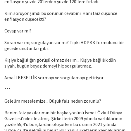
enflasyon yüzde 20’lerden yüzde 120’lere fırladı.
Kim soruyor şimdi bu sorunun cevabını: Hani faiz düşünce
enflasyon düşecekti?
Cevap var mı?
Soran var mı; sorgulayan var mı? Tıpkı HDPKK formülünü bir
gecede unutanlar gibi..
Kişiye bağlılığın görüşü olmaz derim... Kişiye bağlılık dün
siyah, bugün beyaz demeyi hiç sorgulatmaz.
Ama İLKESELLİK sormayı ve sorgulamayı getiriyor.
***
Gelelim meselemize... Düşük faiz neden zorunlu?
Benim faiz yazılarımın bir başka yönünü İsmet Özkul Dünya
Gazetesi’nde ele almış. Şirketlerin 2009 yılında varlıklarının
yüzde 55,4’ü borçlardan oluşurken bu oranın 2021 yılında
yüzde 73,4’e geldiğini belirtiyor. Yani şirketlerin kaynaklarının