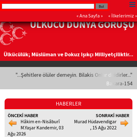
«
Ana Sayfa
» «
İlkelerimiz
»
ÜLKÜCÜ DÜNYA GÖRÜŞÜ
Ülkücülük; Müslüman ve Dokuz Işıkçı Milliyetçiliktir...
"...Şehitlere ölüler demeyin. Bilakis Onlar diridirler..."
Bakara-154
HABERLER
ÖNCEKİ HABER
SONRAKİ HABER
Hâkim en-Nisâburî
Murad Hüdavendigar
M.Yaşar Kandemir, 03
, 15 Ağu 2022
Ağu 2026