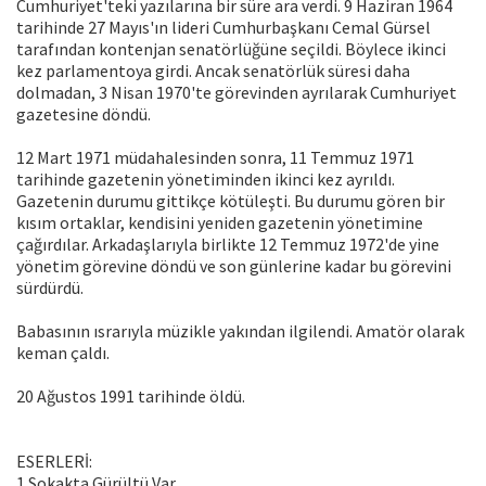
Cumhuriyet'teki yazılarına bir süre ara verdi. 9 Haziran 1964
tarihinde 27 Mayıs'ın lideri Cumhurbaşkanı Cemal Gürsel
tarafından kontenjan senatörlüğüne seçildi. Böylece ikinci
kez parlamentoya girdi. Ancak senatörlük süresi daha
dolmadan, 3 Nisan 1970'te görevinden ayrılarak Cumhuriyet
gazetesine döndü.
12 Mart 1971 müdahalesinden sonra, 11 Temmuz 1971
tarihinde gazetenin yönetiminden ikinci kez ayrıldı.
Gazetenin durumu gittikçe kötüleşti. Bu durumu gören bir
kısım ortaklar, kendisini yeniden gazetenin yönetimine
çağırdılar. Arkadaşlarıyla birlikte 12 Temmuz 1972'de yine
yönetim görevine döndü ve son günlerine kadar bu görevini
sürdürdü.
Babasının ısrarıyla müzikle yakından ilgilendi. Amatör olarak
keman çaldı.
20 Ağustos 1991 tarihinde öldü.
ESERLERİ:
1.Sokakta Gürültü Var