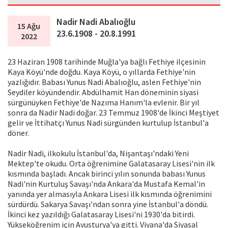
Nadir Nadi Abalıoğlu
15 Ağu
23.6.1908 - 20.8.1991
2022
23 Haziran 1908 tarihinde Muğla'ya bağlı Fethiye ilçesinin
Kaya Köyü'nde doğdu. Kaya Köyü, o yıllarda Fethiye'nin
yazlığıdır. Babası Yunus Nadi Abalıoğlu, aslen Fethiye'nin
Seydiler köyündendir. Abdülhamit Han döneminin siyasi
sürgünüyken Fethiye'de Nazıma Hanım'la evlenir. Bir yıl
sonra da Nadir Nadi doğar. 23 Temmuz 1908'de İkinci Meştiyet
gelir ve İttihatçı Yunus Nadi sürgünden kurtulup İstanbul'a
döner.
Nadir Nadi, ilkokulu İstanbul'da, Nişantaşı'ndaki Yeni
Mektep'te okudu. Orta öğrenimine Galatasaray Lisesi'nin ilk
kısmında başladı. Ancak birinci yılın sonunda babası Yunus
Nadi'nin Kurtuluş Savaşı'nda Ankara'da Mustafa Kemal'in
yanında yer almasıyla Ankara Lisesi ilk kısmında öğrenimini
sürdürdü. Sakarya Savaşı'ndan sonra yine İstanbul'a döndü.
İkinci kez yazıldığı Galatasaray Lisesi'ni 1930'da bitirdi.
Yükseköğrenim için Avusturya'ya gitti. Viyana'da Siyasal