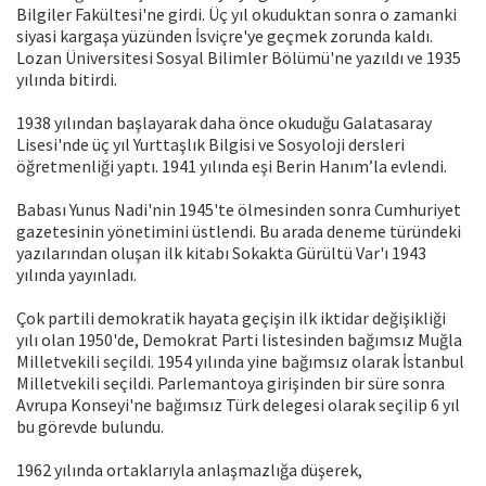
Bilgiler Fakültesi'ne girdi. Üç yıl okuduktan sonra o zamanki
siyasi kargaşa yüzünden İsviçre'ye geçmek zorunda kaldı.
Lozan Üniversitesi Sosyal Bilimler Bölümü'ne yazıldı ve 1935
yılında bitirdi.
1938 yılından başlayarak daha önce okuduğu Galatasaray
Lisesi'nde üç yıl Yurttaşlık Bilgisi ve Sosyoloji dersleri
öğretmenliği yaptı. 1941 yılında eşi Berin Hanım’la evlendi.
Babası Yunus Nadi'nin 1945'te ölmesinden sonra Cumhuriyet
gazetesinin yönetimini üstlendi. Bu arada deneme türündeki
yazılarından oluşan ilk kitabı Sokakta Gürültü Var'ı 1943
yılında yayınladı.
Çok partili demokratik hayata geçişin ilk iktidar değişikliği
yılı olan 1950'de, Demokrat Parti listesinden bağımsız Muğla
Milletvekili seçildi. 1954 yılında yine bağımsız olarak İstanbul
Milletvekili seçildi. Parlemantoya girişinden bir süre sonra
Avrupa Konseyi'ne bağımsız Türk delegesi olarak seçilip 6 yıl
bu görevde bulundu.
1962 yılında ortaklarıyla anlaşmazlığa düşerek,