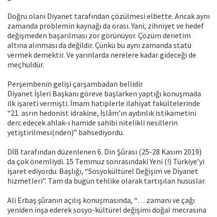
Doğru olanı Diyanet tarafından çözülmesi elbette. Ancak aynı
zamanda problemin kaynağı da orası. Yani, zihniyet ve hedef
değişmeden başarılması zor görünüyor. Çözüm denetim
altına alınması da değildir. Çünkü bu aynı zamanda statü
vermek demektir. Ve yarınlarda nerelere kadar gideceği de
meçhuldür.
Perşembenin gelişi çarşambadan bellidir
Diyanet İşleri Başkanı göreve başlarken yaptığı konuşmada
ilk işareti vermişti. İmam hatiplerle ilahiyat fakültelerinde
“21. asrın hedonist idrakine, İslâm’ın aydınlık istikametini
derc edecek ahlak-ı hamide sahibi nitelikli nesillerin
yetiştirilmesi(nden)” bahsediyordu.
DİB tarafından düzenlenen 6. Din Şûrası (25-28 Kasım 2019)
da çok önemliydi. 15 Temmuz sonrasındaki Yeni (!) Türkiye’yi
işaret ediyordu. Başlığı, “Sosyokültürel Değişim ve Diyanet
hizmetleri”. Tam da bugün tehlike olarak tartışılan hususlar.
Ali Erbaş şûranın açılış konuşmasında, “… zamanı ve çağı
yeniden inşa ederek sosyo-kültürel değişimi doğal mecrasına