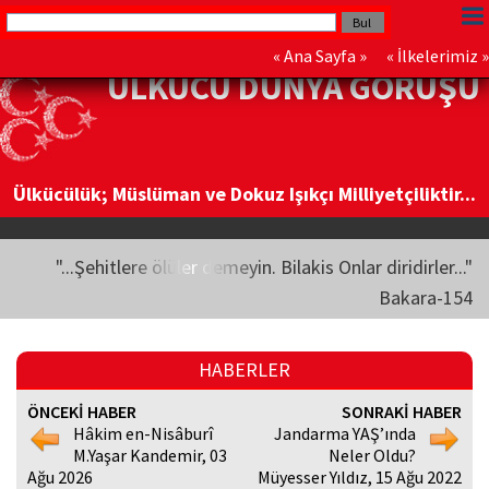
«
Ana Sayfa
» «
İlkelerimiz
»
ÜLKÜCÜ DÜNYA GÖRÜŞÜ
Ülkücülük; Müslüman ve Dokuz Işıkçı Milliyetçiliktir...
"...Şehitlere ölüler demeyin. Bilakis Onlar diridirler..."
Bakara-154
HABERLER
ÖNCEKİ HABER
SONRAKİ HABER
Hâkim en-Nisâburî
Jandarma YAŞ’ında
M.Yaşar Kandemir, 03
Neler Oldu?
Ağu 2026
Müyesser Yıldız, 15 Ağu 2022