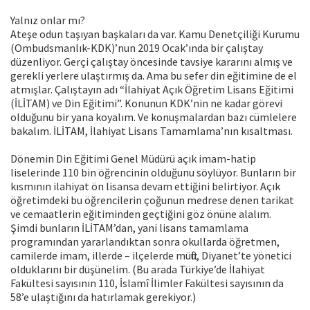
Yalnız onlar mı?
Ateşe odun taşıyan başkaları da var. Kamu Denetçiliği Kurumu
(Ombudsmanlık-KDK)’nun 2019 Ocak’ında bir çalıştay
düzenliyor. Gerçi çalıştay öncesinde tavsiye kararını almış ve
gerekli yerlere ulaştırmış da. Ama bu sefer din eğitimine de el
atmışlar. Çalıştayın adı “İlahiyat Açık Öğretim Lisans Eğitimi
(İLİTAM) ve Din Eğitimi”. Konunun KDK’nin ne kadar görevi
olduğunu bir yana koyalım. Ve konuşmalardan bazı cümlelere
bakalım. İLİTAM, İlahiyat Lisans Tamamlama’nın kısaltması.
Dönemin Din Eğitimi Genel Müdürü açık imam-hatip
liselerinde 110 bin öğrencinin olduğunu söylüyor. Bunların bir
kısmının ilahiyat ön lisansa devam ettiğini belirtiyor. Açık
öğretimdeki bu öğrencilerin çoğunun medrese denen tarikat
ve cemaatlerin eğitiminden geçtiğini göz önüne alalım.
Şimdi bunların İLİTAM’dan, yani lisans tamamlama
programından yararlandıktan sonra okullarda öğretmen,
camilerde imam, illerde – ilçelerde müftü, Diyanet’te yönetici
olduklarını bir düşünelim. (Bu arada Türkiye’de İlahiyat
Fakültesi sayısının 110, İslamî İlimler Fakültesi sayısının da
58’e ulaştığını da hatırlamak gerekiyor.)