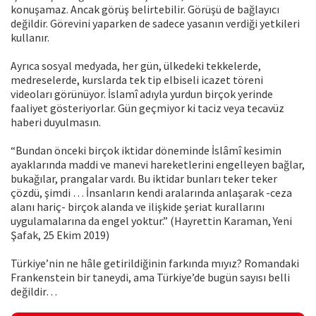
konuşamaz. Ancak görüş belirtebilir. Görüşü de bağlayıcı
değildir. Görevini yaparken de sadece yasanın verdiği yetkileri
kullanır.
Ayrıca sosyal medyada, her gün, ülkedeki tekkelerde,
medreselerde, kurslarda tek tip elbiseli icazet töreni
videoları görünüyor. İslamî adıyla yurdun birçok yerinde
faaliyet gösteriyorlar. Gün geçmiyor ki taciz veya tecavüz
haberi duyulmasın.
“Bundan önceki birçok iktidar döneminde İslâmî kesimin
ayaklarında maddi ve manevi hareketlerini engelleyen bağlar,
bukağılar, prangalar vardı. Bu iktidar bunları teker teker
çözdü, şimdi … İnsanların kendi aralarında anlaşarak -ceza
alanı hariç- birçok alanda ve ilişkide şeriat kurallarını
uygulamalarına da engel yoktur.” (Hayrettin Karaman, Yeni
Şafak, 25 Ekim 2019)
Türkiye’nin ne hâle getirildiğinin farkında mıyız? Romandaki
Frankenstein bir taneydi, ama Türkiye’de bugün sayısı belli
değildir…