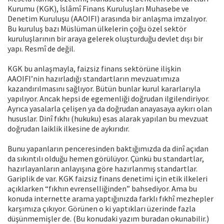
Kurumu (KGK), İslâmî Finans Kuruluşları Muhasebe ve
Denetim Kuruluşu (AAOIFI) arasında bir anlaşma imzalıyor.
Bu kuruluş bazı Müslüman ülkelerin çoğu özel sektör
kuruluşlarının bir araya gelerek oluşturduğu devlet dışı bir
yapı. Resmî de değil.
KGK bu anlaşmayla, faizsiz finans sektörüne ilişkin
AAOIFI’nin hazırladığı standartların mevzuatımıza
kazandırılmasını sağlıyor. Bütün bunlar kurul kararlarıyla
yapılıyor. Ancak hepsi de egemenliği doğrudan ilgilendiriyor.
Ayrıca yasalarla çelişen ya da doğrudan anayasaya aykırı olan
hususlar. Dinî fıkhı (hukuku) esas alarak yapılan bu mevzuat
doğrudan laiklik ilkesine de aykırıdır.
Bunu yapanların penceresinden baktığımızda da dinî açıdan
da sıkıntılı olduğu hemen görülüyor. Çünkü bu standartlar,
hazırlayanların anlayışına göre hazırlanmış standartlar.
Gariplik de var. KGK faizsiz finans denetimi için etik ilkeleri
açıklarken “fıkhın evrenselliğinden” bahsediyor. Ama bu
konuda internette arama yaptığınızda farklı fıkhî mezhepler
karşımıza çıkıyor. Görünen o ki yaptıkları üzerinde fazla
düşünmemişler de. (Bu konudaki yazım buradan okunabilir.)