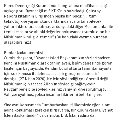
Kamu Denetçiliği Kurumu’nun hangi alana müdâhale ettiği
açıkça görülüyor değil mi? KDK’nin hazırladığı Çalıştay
Raporu kitabının Giriş’inden başka bir ipucu: “… tüm
teknolojik ve yaşam standartlarından yararlanabilecek
yolları fıkhi olarak bulmuş ve dünyadaki diğer Müslümanlar ile
temel esaslar ve ahlaki değerler noktasında uyumlu olan bir
Müslüman kimliği elzemdir.” (Bu konudaki yazıma buradan
ulaşabilirsiniz.)
Bunlar kadar önemlisi
Cumhurbaşkanı, “Diyanet İşleri Başkanımızın sözleri sadece
kendini Müslüman olarak tanımlayan, İslâm dairesinde gören
kişiler için bağlayıcıdır. Kendini bu sıfatlarla tanımlamayanlar
için söz konusu ifadeler sadece bir görüşten ibarettir.”
demişti (27 Nisan 2020). Ne için söylendiği çok önemli değil.
Müslüman için sadece Allah’ın söylediği bağlayıcıdır.
Peygamber’e bile söyledikleriniz vahiy mi diye sorulmuştur.
Vahiyse uyulmuş, yoksa insanlar fikirlerini belirtmişlerdir.
Yine aynı konuşmada Cumhurbaşkanı “Ülkemizde eğer İslam
adına konuşması gereken birisi varsa, bir kurum varsa Diyanet
İşleri Başkanlığıdır” da demiştir. DİB, İslam adına da