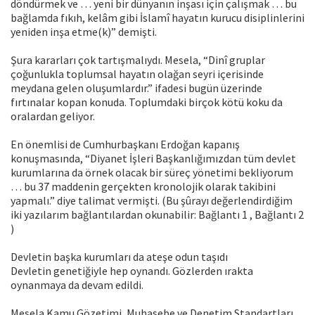
döndürmek ve … yeni bir dünyanın inşası için çalışmak … bu
bağlamda fıkıh, kelâm gibi İslamî hayatın kurucu disiplinlerini
yeniden inşa etme(k)” demişti.
Şura kararları çok tartışmalıydı. Mesela, “Dinî gruplar
çoğunlukla toplumsal hayatın olağan seyri içerisinde
meydana gelen oluşumlardır.” ifadesi bugün üzerinde
fırtınalar kopan konuda. Toplumdaki birçok kötü koku da
oralardan geliyor.
En önemlisi de Cumhurbaşkanı Erdoğan kapanış
konuşmasında, “Diyanet İşleri Başkanlığımızdan tüm devlet
kurumlarına da örnek olacak bir süreç yönetimi bekliyorum
… bu 37 maddenin gerçekten kronolojik olarak takibini
yapmalı.” diye talimat vermişti. (Bu şûrayı değerlendirdiğim
iki yazılarım bağlantılardan okunabilir: Bağlantı 1 , Bağlantı 2
)
Devletin başka kurumları da ateşe odun taşıdı
Devletin genetiğiyle hep oynandı. Gözlerden ırakta
oynanmaya da devam edildi.
Mesela Kamu Gözetimi, Muhasebe ve Denetim Standartları