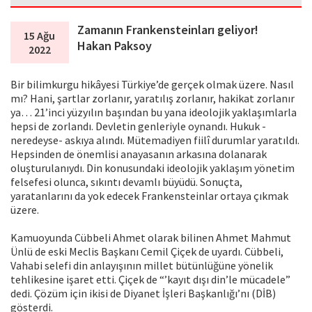
Zamanın Frankensteinları geliyor!
15 Ağu
Hakan Paksoy
2022
Bir bilimkurgu hikâyesi Türkiye’de gerçek olmak üzere. Nasıl
mı? Hani, şartlar zorlanır, yaratılış zorlanır, hakikat zorlanır
ya… 21’inci yüzyılın başından bu yana ideolojik yaklaşımlarla
hepsi de zorlandı. Devletin genleriyle oynandı. Hukuk -
neredeyse- askıya alındı. Mütemadiyen fiilî durumlar yaratıldı.
Hepsinden de önemlisi anayasanın arkasına dolanarak
oluşturulanıydı. Din konusundaki ideolojik yaklaşım yönetim
felsefesi olunca, sıkıntı devamlı büyüdü. Sonuçta,
yaratanlarını da yok edecek Frankensteinlar ortaya çıkmak
üzere.
Kamuoyunda Cübbeli Ahmet olarak bilinen Ahmet Mahmut
Ünlü de eski Meclis Başkanı Cemil Çiçek de uyardı. Cübbeli,
Vahabi selefi din anlayışının millet bütünlüğüne yönelik
tehlikesine işaret etti. Çiçek de “’kayıt dışı din’le mücadele”
dedi. Çözüm için ikisi de Diyanet İşleri Başkanlığı’nı (DİB)
gösterdi.