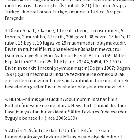
muhtasarı ise basılmıştır (İstanbul 1871). İlk sütun Arapça-
Türkçe, ikincisi Farsça-Türkçe, üçüncüsü Türkçe-Arapça-
Farsçadır.
3. Dîvân: 5 na’t, 7 kaside, 1 terkib-i bend, 1 müsemmen, 5
tahmis, 3 murabba, 47 tarih, 206 gazel, 38 nazm, 15 kıt’a, 11
rubai, 15 beyit, 19 lugaz ve 25 muammadan oluşmaktadır.
Dîvân’ın muhtelif kütüphanelerde nüshaları mevcuttur
(Süleymaniye Ktp. Hacı Mahmud Efendi Bl. nr: 5169; Millet
Ktp. Ali Emîrî Bl. nr: 25; İÜ. Ktp. nr: 29344, 5454, TY 1707).
Dîvân'ın tenkitli metni yayımlanmıştır (Doğan 1987; Doğan
1997). Şarkı mecmualarında ve tezkirelerde örnek olarak
gösterilen manzumeler ve şair tarafından tanzim edilerek
bestelenen güfteler Dîvân nüshalarında yer almamaktadır.
4. Bülbül-nâme: Şerefüddin Abdülmümin Isfahanî’nin
Bülbülnâmesi’ne nazire olarak Nevşehirli Damad İbrahim
Paşa için yazılan bir kasidedir. Sâlim Tezkiresi’nde eserden
övgüyle bahsedilir (İnce 2005: 169).
5. Atbâru’l-Âsâr fi Tezkireti Urefâi’l-Edvâr: Tezkire-i
Hânendegân veya Tezkire-i Mûsiîşinâsân diye de bilinir. I.