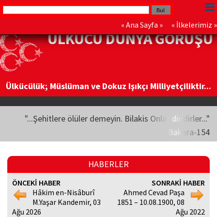
«
Ana Sayfa
» «
İlkelerimiz
»
ÜLKÜCÜ DÜNYA GÖRÜŞÜ
Ülkücülük; Müslüman ve Dokuz Işıkçı Milliyetçiliktir...
"...Şehitlere ölüler demeyin. Bilakis Onlar diridirler..."
Bakara-154
HABERLER
ÖNCEKİ HABER
SONRAKİ HABER
Hâkim en-Nisâburî
Ahmed Cevad Paşa
M.Yaşar Kandemir, 03
1851 – 10.08.1900, 08
Ağu 2026
Ağu 2022