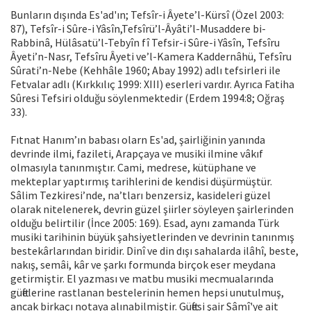
Bunların dışında Es'ad'ın; Tefsîr-i Âyete’l-Kürsî (Özel 2003:
87), Tefsîr-i Sûre-i Yâsîn,Tefsîrü’l-Âyâti’l-Musaddere bi-
Rabbinâ, Hülâsatü’l-Tebyîn fî Tefsir-i Sûre-i Yâsîn, Tefsîru
Âyeti’n-Nasr, Tefsîru Âyeti ve’l-Kamera Kaddernâhü, Tefsîru
Sûrati’n-Nebe (Kehhâle 1960; Abay 1992) adlı tefsirleri ile
Fetvalar adlı (Kırkkılıç 1999: XIII) eserleri vardır. Ayrıca Fatiha
Sûresi Tefsiri olduğu söylenmektedir (Erdem 1994:8; Oğraş
33).
Fıtnat Hanım’ın babası olarn Es'ad, şairliğinin yanında
devrinde ilmi, fazileti, Arapçaya ve musiki ilmine vâkıf
olmasıyla tanınmıştır. Cami, medrese, kütüphane ve
mekteplar yaptırmış tarihlerini de kendisi düşürmüştür.
Sâlim Tezkiresi’nde, na’tları benzersiz, kasideleri güzel
olarak nitelenerek, devrin güzel şiirler söyleyen şairlerinden
olduğu belirtilir (İnce 2005: 169). Esad, aynı zamanda Türk
musiki tarihinin büyük şahsiyetlerinden ve devrinin tanınmış
bestekârlarından biridir. Dinî ve din dışı sahalarda ilâhî, beste,
nakış, semâi, kâr ve şarkı formunda birçok eser meydana
getirmiştir. El yazması ve matbu musiki mecmualarında
güftelerine rastlanan bestelerinin hemen hepsi unutulmuş,
ancak birkaçı notaya alınabilmiştir. Güftesi şair Sâmî'ye ait