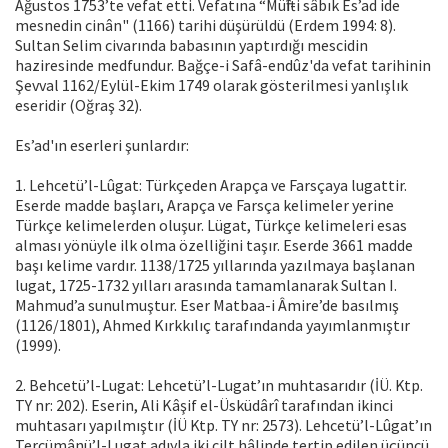
Ağustos 1753’te vefat etti. Vefatına “Müftî-i sâbık Es’ad ide
mesnedin cinân" (1166) tarihi düşürüldü (Erdem 1994: 8).
Sultan Selim civarında babasının yaptırdığı mescidin
haziresinde medfundur. Bağçe-i Safâ-endûz'da vefat tarihinin
Şevval 1162/Eylül-Ekim 1749 olarak gösterilmesi yanlışlık
eseridir (Oğraş 32).
Es’ad'ın eserleri şunlardır:
1. Lehcetü’l-Lûgat: Türkçeden Arapça ve Farsçaya lugattir.
Eserde madde başları, Arapça ve Farsça kelimeler yerine
Türkçe kelimelerden oluşur. Lügat, Türkçe kelimeleri esas
alması yönüyle ilk olma özelliğini taşır. Eserde 3661 madde
başı kelime vardır. 1138/1725 yıllarında yazılmaya başlanan
lugat, 1725-1732 yılları arasında tamamlanarak Sultan I.
Mahmud’a sunulmuştur. Eser Matbaa-i Âmire’de basılmış
(1126/1801), Ahmed Kırkkılıç tarafındanda yayımlanmıştır
(1999).
2. Behcetü’l-Lugat: Lehcetü’l-Lugat’ın muhtasarıdır (İÜ. Ktp.
TY nr: 202). Eserin, Ali Kâşif el-Üsküdârî tarafından ikinci
muhtasarı yapılmıştır (İÜ Ktp. TY nr: 2573). Lehcetü’l-Lûgat’ın
Tercümânü’l-Lugat adıyla iki cilt hâlinde tertip edilen üçüncü