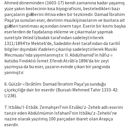
Ahmed döneminden (1603-17) kendi zamanına kadar yaşamış
yüze yakın bestecinin kısa biyografisini, besteledikleri bazı
parçaların güftelerini ihtiva eden bir tezkiredir. Damad İbrahim
Paşa’ya sunulan eser, devrinin musikişinaslarını ve bunlara ait
güfteleri tanıtması açısından önem taşır. Eserin bir kısmı başka
eserlerden de faydalanıp ekleme ve çıkarmalar yapmak
suretiyle Veled İzbudak tarafından sadeleştirilerek
1311/1894’te Mekteb’de, Sadeddin Arel tarafından da tarihî
bilgiler dışındaki ifadeleri çıkarılıp sadeleştirilerek Musiki
Mecmuası’nda yayımlanmıştır. II. Abdülhamid’in hâfız-ı
kütübü Fındıklılı İsmet Efendi Atrâb’a 1896’da bir zeyl
yazmışsa da bu eser, yazarın evinde çıkan bir yangında
yanmıştır.
6. Gülzâr-ı İbrâhîm: Damad İbrahim Paşa’ya sunduğu
çiçekçiliğe dair bir eserdir (Bursalı Mehmed Tahir 1333-42:
I/238).
7. Itbâku’l-Etbâk: Zemahşerî’nin Etvâkü’z-Zeheb adlı eserini
tanzir eden Abdülmümin Isfahanî’nin Itbâku’z-Zehebi’ne
nazire olarak yazılmış 100 parçadan ibaret olan Arapça
eserdir.