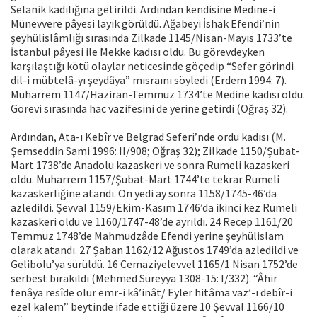
Selanik kadılığına getirildi. Ardından kendisine Medine-i
Münevvere pâyesi layık görüldü. Ağabeyi İshak Efendi’nin
şeyhülislâmlığı sırasında Zilkade 1145/Nisan-Mayıs 1733’te
İstanbul pâyesi ile Mekke kadısı oldu. Bu görevdeyken
karşılaştığı kötü olaylar neticesinde göçedip “Sefer görindi
dil-i mübtelâ-yı şeydâya” mısraını söyledi (Erdem 1994: 7).
Muharrem 1147/Haziran-Temmuz 1734’te Medine kadısı oldu.
Görevi sırasında hac vazifesini de yerine getirdi (Oğraş 32).
Ardından, Ata-ı Kebîr ve Belgrad Seferi’nde ordu kadısı (M.
Şemseddin Sami 1996: II/908; Oğraş 32); Zilkade 1150/Şubat-
Mart 1738’de Anadolu kazaskeri ve sonra Rumeli kazaskeri
oldu. Muharrem 1157/Şubat-Mart 1744’te tekrar Rumeli
kazaskerliğine atandı. On yedi ay sonra 1158/1745-46’da
azledildi. Şevval 1159/Ekim-Kasım 1746’da ikinci kez Rumeli
kazaskeri oldu ve 1160/1747-48’de ayrıldı. 24 Recep 1161/20
Temmuz 1748’de Mahmudzâde Efendi yerine şeyhülislam
olarak atandı. 27 Şaban 1162/12 Ağustos 1749’da azledildi ve
Gelibolu’ya sürüldü. 16 Cemaziyelevvel 1165/1 Nisan 1752’de
serbest bırakıldı (Mehmed Süreyya 1308-15: I/332). “Âhir
fenâya resîde olur emr-i kâ’inât/ Eyler hitâma vaz’-ı debîr-i
ezel kalem” beytinde ifade ettiği üzere 10 Şevval 1166/10