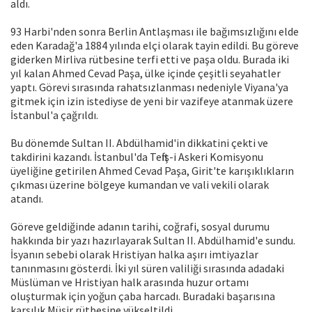
aldı.
93 Harbi'nden sonra Berlin Antlaşması ile bağımsızlığını elde
eden Karadağ'a 1884 yılında elçi olarak tayin edildi. Bu göreve
giderken Mirliva rütbesine terfi etti ve paşa oldu. Burada iki
yıl kalan Ahmed Cevad Paşa, ülke içinde çeşitli seyahatler
yaptı. Görevi sırasında rahatsızlanması nedeniyle Viyana'ya
gitmek için izin istediyse de yeni bir vazifeye atanmak üzere
İstanbul'a çağrıldı.
Bu dönemde Sultan II. Abdülhamid'in dikkatini çekti ve
takdirini kazandı. İstanbul'da Teftiş-i Askeri Komisyonu
üyeliğine getirilen Ahmed Cevad Paşa, Girit'te karışıklıkların
çıkması üzerine bölgeye kumandan ve vali vekili olarak
atandı.
Göreve geldiğinde adanın tarihi, coğrafi, sosyal durumu
hakkında bir yazı hazırlayarak Sultan II. Abdülhamid'e sundu.
İsyanın sebebi olarak Hristiyan halka aşırı imtiyazlar
tanınmasını gösterdi. İki yıl süren valiliği sırasında adadaki
Müslüman ve Hristiyan halk arasında huzur ortamı
oluşturmak için yoğun çaba harcadı. Buradaki başarısına
karşılık Müşir rütbesine yükseltildi.