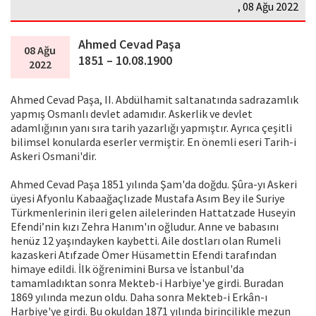
, 08 Ağu 2022
Ahmed Cevad Paşa
08 Ağu
1851 – 10.08.1900
2022
Ahmed Cevad Paşa, II. Abdülhamit saltanatında sadrazamlık
yapmış Osmanlı devlet adamıdır. Askerlik ve devlet
adamlığının yanı sıra tarih yazarlığı yapmıştır. Ayrıca çeşitli
bilimsel konularda eserler vermiştir. En önemli eseri Tarih-i
Askeri Osmani'dir.
Ahmed Cevad Paşa 1851 yılında Şam'da doğdu. Şûra-yı Askeri
üyesi Afyonlu Kabaağaçlızade Mustafa Asım Bey ile Suriye
Türkmenlerinin ileri gelen ailelerinden Hattatzade Huseyin
Efendi’nin kızı Zehra Hanım'ın oğludur. Anne ve babasını
henüz 12 yaşındayken kaybetti. Aile dostları olan Rumeli
kazaskeri Atıfzade Ömer Hüsamettin Efendi tarafından
himaye edildi. İlk öğrenimini Bursa ve İstanbul'da
tamamladıktan sonra Mekteb-i Harbiye'ye girdi. Buradan
1869 yılında mezun oldu. Daha sonra Mekteb-i Erkân-ı
Harbiye'ye girdi. Bu okuldan 1871 yılında birincilikle mezun