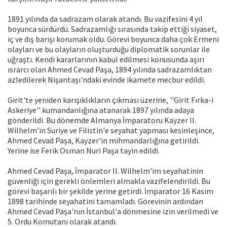
1891 yılında da sadrazam olarak atandı. Bu vazifesini 4 yıl
boyunca sürdürdü. Sadrazamlığı sırasında takip ettiği siyaset,
iç ve dış barışı korumak oldu. Görevi boyunca daha çok Ermeni
olayları ve bu olayların oluşturduğu diplomatik sorunlar ile
uğraştı. Kendi kararlarının kabul edilmesi konusunda aşırı
ısrarcı olan Ahmed Cevad Paşa, 1894 yılında sadrazamlıktan
azledilerek Nişantaşı'ndaki evinde ikamete mecbur edildi.
Girit'te yeniden karışıklıkların çıkması üzerine, ''Girit Fırka-i
Askeriye'' kumandanlığına atanarak 1897 yılında adaya
gönderildi. Bu dönemde Almanya İmparatoru Kayzer II.
Wilhelm'in Suriye ve Filistin'e seyahat yapması kesinleşince,
Ahmed Cevad Paşa, Kayzer'in mihmandarlığına getirildi.
Yerine ise Ferik Osman Nuri Paşa tayin edildi.
Ahmed Cevad Paşa, İmparator II. Wilhelm'im seyahatinin
güvenliği için gerekli önlemleri almakla vazifelendirildi. Bu
görevi başarılı bir şekilde yerine getirdi. İmparator 16 Kasım
1898 tarihinde seyahatini tamamladı. Görevinin ardından
Ahmed Cevad Paşa'nın İstanbul'a dönmesine izin verilmedi ve
5. Ordu Komutanı olarak atandı.