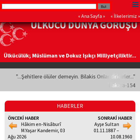
«
Ana Sayfa
» «
İlkelerimiz
»
ÜLKÜCÜ DÜNYA GÖRÜŞÜ
Ülkücülük; Müslüman ve Dokuz Işıkçı Milliyetçiliktir...
"...Şehitlere ölüler demeyin. Bilakis Onlar diridirler..."
Bakara-154
HABERLER
ÖNCEKİ HABER
SONRAKİ HABER
Hâkim en-Nisâburî
Ayşe Sultan
M.Yaşar Kandemir, 03
01.11.1887 –
Ağu 2026
10.08.1960