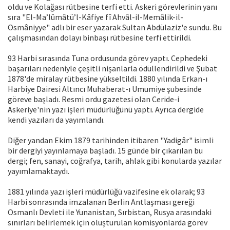
oldu ve Kolağası rütbesine terfi etti. Askeri görevlerinin yanı
sıra "El-Ma’lûmâtü’l-Kâfiye fî Ahvâl-il-Memâlik-il-
Osmâniyye" adlı bir eser yazarak Sultan Abdülaziz'e sundu. Bu
çalışmasından dolayı binbaşı rütbesine terfi ettirildi.
93 Harbi sırasında Tuna ordusunda görev yaptı. Cephedeki
başarıları nedeniyle çeşitli nişanlarla ödüllendirildi ve Şubat
1878'de miralay rütbesine yükseltildi. 1880 yılında Erkan-ı
Harbiye Dairesi Altıncı Muhaberat-ı Umumiye şubesinde
göreve başladı. Resmi ordu gazetesi olan Ceride-i
Askeriye'nin yazı işleri müdürlüğünü yaptı. Ayrıca dergide
kendi yazıları da yayımlandı.
Diğer yandan Ekim 1879 tarihinden itibaren "Yadigâr" isimli
bir dergiyi yayınlamaya başladı. 15 günde bir çıkarılan bu
dergi; fen, sanayi, coğrafya, tarih, ahlak gibi konularda yazılar
yayımlamaktaydı.
1881 yılında yazı işleri müdürlüğü vazifesine ek olarak; 93
Harbi sonrasında imzalanan Berlin Antlaşması gereği
Osmanlı Devleti ile Yunanistan, Sırbistan, Rusya arasındaki
sınırları belirlemek için oluşturulan komisyonlarda görev