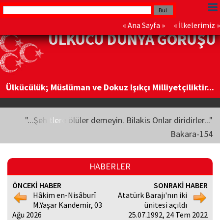
«
Ana Sayfa
» «
İlkelerimiz
»
ÜLKÜCÜ DÜNYA GÖRÜŞÜ
Ülkücülük; Müslüman ve Dokuz Işıkçı Milliyetçiliktir...
"...Şehitlere ölüler demeyin. Bilakis Onlar diridirler..."
Bakara-154
HABERLER
ÖNCEKİ HABER
SONRAKİ HABER
Hâkim en-Nisâburî
Atatürk Barajı'nın iki
M.Yaşar Kandemir, 03
ünitesi açıldı
Ağu 2026
25.07.1992, 24 Tem 2022