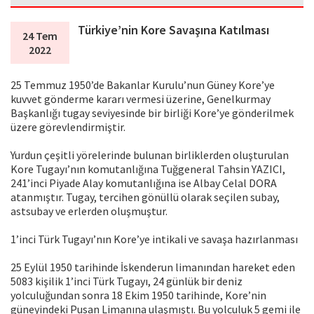
Türkiye’nin Kore Savaşına Katılması
24 Tem
2022
25 Temmuz 1950’de Bakanlar Kurulu’nun Güney Kore’ye
kuvvet gönderme kararı vermesi üzerine, Genelkurmay
Başkanlığı tugay seviyesinde bir birliği Kore’ye gönderilmek
üzere görevlendirmiştir.
Yurdun çeşitli yörelerinde bulunan birliklerden oluşturulan
Kore Tugayı’nın komutanlığına Tuğgeneral Tahsin YAZICI,
241’inci Piyade Alay komutanlığına ise Albay Celal DORA
atanmıştır. Tugay, tercihen gönüllü olarak seçilen subay,
astsubay ve erlerden oluşmuştur.
1’inci Türk Tugayı’nın Kore’ye intikali ve savaşa hazırlanması
25 Eylül 1950 tarihinde İskenderun limanından hareket eden
5083 kişilik 1’inci Türk Tugayı, 24 günlük bir deniz
yolculuğundan sonra 18 Ekim 1950 tarihinde, Kore’nin
güneyindeki Pusan Limanına ulaşmıştı. Bu yolculuk 5 gemi ile