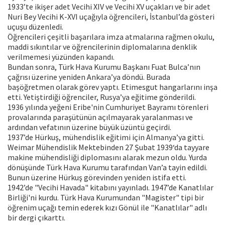
1933’te ikişer adet Vecihi XIV ve Vecihi XV uçakları ve bir adet
Nuri Bey Vecihi K-XVI uçağıyla öğrencileri, İstanbul’da gösteri
uçuşu düzenledi.
Öğrencileri çeşitli başarılara imza atmalarına rağmen okulu,
maddi sıkıntılar ve öğrencilerinin diplomalarına denklik
verilmemesi yüzünden kapandı.
Bundan sonra, Türk Hava Kurumu Başkanı Fuat Bulca’nın
çağrısı üzerine yeniden Ankara’ya döndü. Burada
başöğretmen olarak görev yaptı. Etimesgut hangarlarını inşa
etti. Yetiştirdiği öğrenciler, Rusya’ya eğitime gönderildi.
1936 yılında yeğeni Eribe'nin Cumhuriyet Bayramı törenleri
provalarında paraşütünün açılmayarak yaralanması ve
ardından vefatının üzerine büyük üzüntü geçirdi.
1937’de Hürkuş, mühendislik eğitimi için Almanya’ya gitti.
Weimar Mühendislik Mektebinden 27 Şubat 1939‘da tayyare
makine mühendisliği diplomasını alarak mezun oldu. Yurda
dönüşünde Türk Hava Kurumu tarafından Van’a tayin edildi.
Bunun üzerine Hürkuş görevinden yeniden istifa etti.
1942’de "Vecihi Havada" kitabını yayınladı. 1947’de Kanatlılar
Birliği'ni kurdu. Türk Hava Kurumundan "Magister" tipi bir
öğrenim uçağı temin ederek kızı Gönül ile "Kanatlılar" adlı
bir dergi çıkarttı.