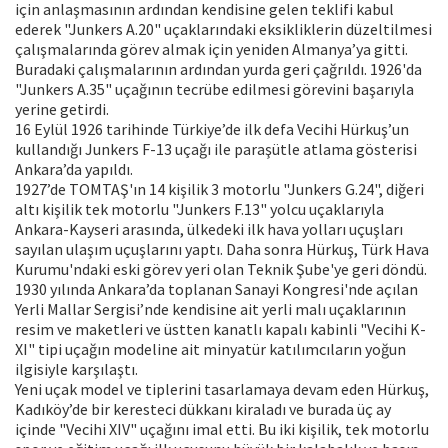
için anlaşmasının ardından kendisine gelen teklifi kabul
ederek "Junkers A.20" uçaklarındaki eksikliklerin düzeltilmesi
çalışmalarında görev almak için yeniden Almanya’ya gitti.
Buradaki çalışmalarının ardından yurda geri çağrıldı. 1926'da
"Junkers A.35" uçağının tecrübe edilmesi görevini başarıyla
yerine getirdi.
16 Eylül 1926 tarihinde Türkiye’de ilk defa Vecihi Hürkuş’un
kullandığı Junkers F-13 uçağı ile paraşütle atlama gösterisi
Ankara’da yapıldı.
1927’de TOMTAŞ'ın 14 kişilik 3 motorlu "Junkers G.24", diğeri
altı kişilik tek motorlu "Junkers F.13" yolcu uçaklarıyla
Ankara-Kayseri arasında, ülkedeki ilk hava yolları uçuşları
sayılan ulaşım uçuşlarını yaptı. Daha sonra Hürkuş, Türk Hava
Kurumu'ndaki eski görev yeri olan Teknik Şube'ye geri döndü.
1930 yılında Ankara’da toplanan Sanayi Kongresi'nde açılan
Yerli Mallar Sergisi’nde kendisine ait yerli malı uçaklarının
resim ve maketleri ve üstten kanatlı kapalı kabinli "Vecihi K-
XI" tipi uçağın modeline ait minyatür katılımcıların yoğun
ilgisiyle karşılaştı.
Yeni uçak model ve tiplerini tasarlamaya devam eden Hürkuş,
Kadıköy’de bir keresteci dükkanı kiraladı ve burada üç ay
içinde "Vecihi XIV" uçağını imal etti. Bu iki kişilik, tek motorlu