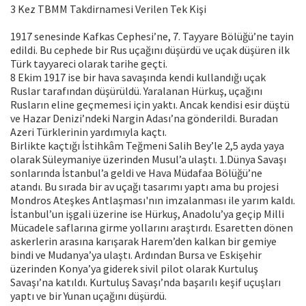
3 Kez TBMM Takdirnamesi Verilen Tek Kişi
1917 senesinde Kafkas Cephesi’ne, 7. Tayyare Bölüğü’ne tayin
edildi. Bu cephede bir Rus uçağını düşürdü ve uçak düşüren ilk
Türk tayyareci olarak tarihe geçti.
8 Ekim 1917 ise bir hava savaşında kendi kullandığı uçak
Ruslar tarafından düşürüldü. Yaralanan Hürkuş, uçağını
Rusların eline geçmemesi için yaktı. Ancak kendisi esir düştü
ve Hazar Denizi’ndeki Nargin Adası’na gönderildi. Buradan
Azeri Türklerinin yardımıyla kaçtı.
Birlikte kaçtığı İstihkâm Teğmeni Salih Bey’le 2,5 ayda yaya
olarak Süleymaniye üzerinden Musul’a ulaştı. 1.Dünya Savaşı
sonlarında İstanbul’a geldi ve Hava Müdafaa Bölüğü’ne
atandı. Bu sırada bir av uçağı tasarımı yaptı ama bu projesi
Mondros Ateşkes Antlaşması'nın imzalanması ile yarım kaldı.
İstanbul’un işgali üzerine ise Hürkuş, Anadolu’ya geçip Milli
Mücadele saflarına girme yollarını araştırdı. Esaretten dönen
askerlerin arasına karışarak Harem’den kalkan bir gemiye
bindi ve Mudanya’ya ulaştı. Ardından Bursa ve Eskişehir
üzerinden Konya’ya giderek sivil pilot olarak Kurtuluş
Savaşı’na katıldı. Kurtuluş Savaşı’nda başarılı keşif uçuşları
yaptı ve bir Yunan uçağını düşürdü.