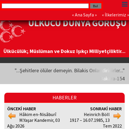
«
Ana Sayfa
» «
İlkelerimiz
»
ÜLKÜCÜ DÜNYA GÖRÜŞÜ
Ülkücülük; Müslüman ve Dokuz Işıkçı Milliyetçiliktir...
"...Şehitlere ölüler demeyin. Bilakis Onlar diridirler..."
Bakara-154
HABERLER
ÖNCEKİ HABER
SONRAKİ HABER
Hâkim en-Nisâburî
Heinrich Böll
M.Yaşar Kandemir, 03
1917 – 16.07.1985, 13
Ağu 2026
Tem 2022