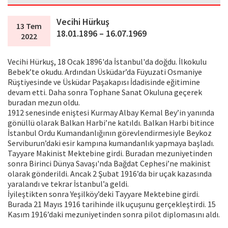
Vecihi Hürkuş
13 Tem
18.01.1896 – 16.07.1969
2022
Vecihi Hürkuş, 18 Ocak 1896'da İstanbul'da doğdu. İlkokulu
Bebek’te okudu. Ardından Üsküdar’da Füyuzati Osmaniye
Rüştiyesinde ve Üsküdar Paşakapısı İdadisinde eğitimine
devam etti. Daha sonra Tophane Sanat Okuluna geçerek
buradan mezun oldu.
1912 senesinde eniştesi Kurmay Albay Kemal Bey’in yanında
gönüllü olarak Balkan Harbi’ne katıldı. Balkan Harbi bitince
İstanbul Ordu Kumandanlığının görevlendirmesiyle Beykoz
Serviburun’daki esir kampına kumandanlık yapmaya başladı.
Tayyare Makinist Mektebine girdi. Buradan mezuniyetinden
sonra Birinci Dünya Savaşı'nda Bağdat Cephesi’ne makinist
olarak gönderildi. Ancak 2 Şubat 1916’da bir uçak kazasında
yaralandı ve tekrar İstanbul’a geldi.
İyileştikten sonra Yeşilköy’deki Tayyare Mektebine girdi.
Burada 21 Mayıs 1916 tarihinde ilk uçuşunu gerçekleştirdi. 15
Kasım 1916’daki mezuniyetinden sonra pilot diplomasını aldı.