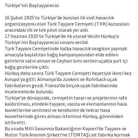
Türkiye’nin Baştayyarecisi
16 Şubat 1925'te Türkiye'de kurulan ilk sivil havacılık
organizasyonu olan Türk Tayyare Cemiyeti (THK) kurucuları
arasındaki ilk ve tek pilot olarak yer aldı.
17 Haziran 1925’te Türkiye’de ilk olarak Vecihi Hürkuş’a
Türkiye’nin Baştayyarecisi unvanı verildi.
Türk Tayyare Cemiyetinde halka havacılık sevgisini yaymak
amacıyla başlatılan bağış kampanyasından elde edilen
gelirlerle satın alınan ve Ceyhan ismi verilen uçakla yurt içi
bağış gezilerine çıktı.
Hürkuş daha sonra Türk Tayyare Cemiyeti heyetiyle ikinci kez
Avrupa'ya gitti. Almanya’da Junkers ve Rohrbach uçak
fabrikalarını gezdi. Fransa’da birçok uçak fabrikasında
incelemelerde bulundu.
Türkiye’ye dönüşünde, cemiyetin tasarı ve projelerinin rafa
kaldırılması, elindeki tayyare, vasıta ve elemanlarının hava
kuvvetlerine verilmesi ve kendisinin de tekrar hava
kuvvetlerinde görev alması istenince Hürkuş, görevinden
istifa etti.
Bu sırada Milli Savunma Bakanlığının Kayseri’de Tayyare ve
Motor Türk Anonim Şirketi'ne (TOMTAŞ) ait fabrika kurmak