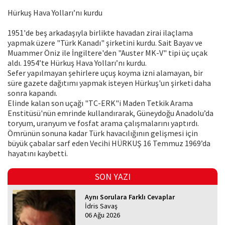
Hürkuş Hava Yolları’nı kurdu
1951'de beş arkadaşıyla birlikte havadan zirai ilaçlama
yapmak üzere "Türk Kanadı" şirketini kurdu. Sait Bayav ve
Muammer Öniz ile İngiltere'den "Auster MK-V" tipi üç uçak
aldı. 1954’te Hürkuş Hava Yolları’nı kurdu.
Sefer yapılmayan şehirlere uçuş koyma izni alamayan, bir
süre gazete dağıtımı yapmak isteyen Hürkuş'un şirketi daha
sonra kapandı.
Elinde kalan son uçağı "TC-ERK"i Maden Tetkik Arama
Enstitüsü'nün emrinde kullandırarak, Güneydoğu Anadolu’da
toryum, uranyum ve fosfat arama çalışmalarını yaptırdı.
Ömrünün sonuna kadar Türk havacılığının gelişmesi için
büyük çabalar sarf eden Vecihi HÜRKUŞ 16 Temmuz 1969’da
hayatını kaybetti.
SON YAZI
Aynı Sorulara Farklı Cevaplar
İdris Savaş
06 Ağu 2026