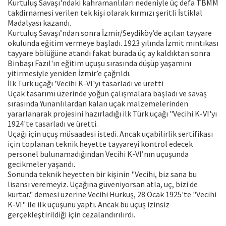
Kurtuluş Savaşı'ndaki kahramanlıları nedeniyle üç defa TBMM
takdirnamesi verilen tek kişi olarak kırmızı şeritli İstiklal
Madalyası kazandı.
Kurtuluş Savaşı’ndan sonra İzmir/Seydiköy’de açılan tayyare
okulunda eğitim vermeye başladı. 1923 yılında İzmit mıntıkası
tayyare bölüğüne atandı fakat burada üç ay kaldıktan sonra
Binbaşı Fazıl'ın eğitim uçuşu sırasında düşüp yaşamını
yitirmesiyle yeniden İzmir’e çağrıldı.
İlk Türk uçağı 'Vecihi K-VI'yı tasarladı ve üretti
Uçak tasarımı üzerinde yoğun çalışmalara başladı ve savaş
sırasında Yunanlılardan kalan uçak malzemelerinden
yararlanarak projesini hazırladığı ilk Türk uçağı "Vecihi K-VI'yı
1924'te tasarladı ve üretti.
Uçağı için uçuş müsaadesi istedi. Ancak uçabilirlik sertifikası
için toplanan teknik heyette tayyareyi kontrol edecek
personel bulunamadığından Vecihi K-VI’nın uçuşunda
gecikmeler yaşandı.
Sonunda teknik heyetten bir kişinin "Vecihi, biz sana bu
lisansı veremeyiz. Uçağına güveniyorsan atla, uç, bizi de
kurtar." demesi üzerine Vecihi Hürkuş, 28 Ocak 1925'te "Vecihi
K-VI" ile ilk uçuşunu yaptı. Ancak bu uçuş izinsiz
gerçekleştirildiği için cezalandırılırdı.