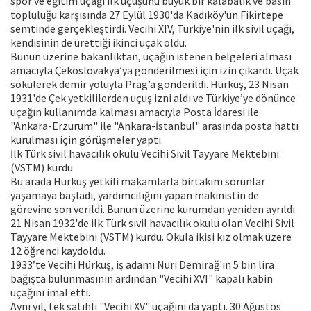
spor ve eğitim uçağı ilk uçuşunu büyük bir kalabalık ve basın
topluluğu karşısında 27 Eylül 1930'da Kadıköy'ün Fikirtepe
semtinde gerçekleştirdi. Vecihi XIV, Türkiye'nin ilk sivil uçağı,
kendisinin de ürettiği ikinci uçak oldu.
Bunun üzerine bakanlıktan, uçağın istenen belgeleri alması
amacıyla Çekoslovakya’ya gönderilmesi için izin çıkardı. Uçak
sökülerek demir yoluyla Prag’a gönderildi. Hürkuş, 23 Nisan
1931'de Çek yetkililerden uçuş izni aldı ve Türkiye’ye dönünce
uçağın kullanımda kalması amacıyla Posta İdaresi ile
"Ankara-Erzurum" ile "Ankara-İstanbul" arasında posta hattı
kurulması için görüşmeler yaptı.
İlk Türk sivil havacılık okulu Vecihi Sivil Tayyare Mektebini
(VSTM) kurdu
Bu arada Hürkuş yetkili makamlarla birtakım sorunlar
yaşamaya başladı, yardımcılığını yapan makinistin de
görevine son verildi. Bunun üzerine kurumdan yeniden ayrıldı.
21 Nisan 1932'de ilk Türk sivil havacılık okulu olan Vecihi Sivil
Tayyare Mektebini (VSTM) kurdu. Okula ikisi kız olmak üzere
12 öğrenci kaydoldu.
1933’te Vecihi Hürkuş, iş adamı Nuri Demirağ'ın 5 bin lira
bağışta bulunmasının ardından "Vecihi XVI" kapalı kabin
uçağını imal etti.
Aynı yıl, tek satıhlı "Vecihi XV" uçağını da yaptı. 30 Ağustos