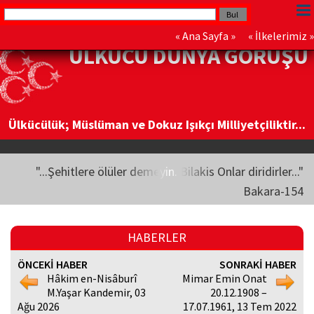
«
Ana Sayfa
» «
İlkelerimiz
»
ÜLKÜCÜ DÜNYA GÖRÜŞÜ
Ülkücülük; Müslüman ve Dokuz Işıkçı Milliyetçiliktir...
"...Şehitlere ölüler demeyin. Bilakis Onlar diridirler..."
Bakara-154
HABERLER
ÖNCEKİ HABER
SONRAKİ HABER
Hâkim en-Nisâburî
Mimar Emin Onat
M.Yaşar Kandemir, 03
20.12.1908 –
Ağu 2026
17.07.1961, 13 Tem 2022