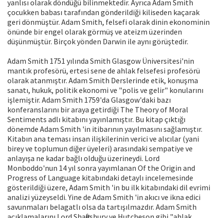
yanlısı olarak döndüğü bilinmektedir. Ayrıca Adam Smith
çocukken babası tarafından gönderildiği kiliseden kaçarak
geri dönmüştür. Adam Smith, felsefi olarak dinin ekonominin
önünde bir engel olarak görmüş ve ateizm üzerinden
düşünmüştür. Birçok yönden Darwin ile aynı görüştedir.
Adam Smith 1751 yılında Smith Glasgow Üniversitesi'nin
mantık profesörü, ertesi sene de ahlak felsefesi profesörü
olarak atanmıştır. Adam Smith Derslerinde etik, konuşma
sanatı, hukuk, politik ekonomi ve "polis ve gelir" konularını
işlemiştir. Adam Smith 1759'da Glasgow'daki bazı
konferanslarını bir araya getirdiği The Theory of Moral
Sentiments adlı kitabını yayınlamıştır. Bu kitap çıktığı
dönemde Adam Smith 'in itibarının yayılmasını sağlamıştır.
Kitabın ana teması insan ilişkilerinin verici ve alıcılar (yani
birey ve toplumun diğer üyeleri) arasındaki sempatiye ve
anlayışa ne kadar bağlı olduğu üzerineydi. Lord
Monboddo'nun 14 yıl sonra yayımlanan Of the Origin and
Progress of Language kitabındaki detaylı incelemesinde
gösterildiği üzere, Adam Smith 'in bu ilk kitabındaki dil evrimi
analizi yüzeyseldi. Yine de Adam Smith 'in akıcı ve ikna edici
savunmaları belagatlı olsa da tartışılmazdır. Adam Smith
açıklamalarını Lord Shaftesbury ve Hutcheson gibi "ahlak