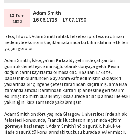
Adam Smith
13 Tem
16.06.1723 – 17.07.1790
2022
İskoç filozof. Adam Smith ahlak felsefesi profesörü olması
nedeniyle ekonomik açıklamalarında bu bilim dalının etkileri
yoğun görülür.
Adam Smith, İskoçya'nın Kirkcaldy şehrinde çalışan bir
gümrük denetleyicisinin oğlu olarak dünyaya geldi. Kesin
doğum tarihi kayıtlarda olmasa da 5 Haziran 1723'te,
babasının ölümünden 6 ay sonra vaftiz edilmiştir. Yaklaşık 4
yaşlarında bir çingene çetesi tarafından kaçırılmış, ama kısa
zamanda amcası tarafından kurtarılıp annesine geri teslim
edilmiştir. Smith bu sıkıntıyı kısa sürede atlatıp annesi ile eski
yakınlığını kısa zamanda yakalamıştır.
Adam Smith on dört yaşında Glasgow Üniversitesi'nde ahlak
felsefesi konusunda, Francis Hutcheson'ın yanında eğitim
görmeye başlamıştır. Adam Smith’inö özgürlük, hukuk ve
ifade özgürlüğü konularındaki tutkusu burada alevlenmiştir.