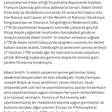
çalışmalarına itibar ettiği fizyokratik düşüncenin başkanı
François Quesnay gibi öncü aydınlarla tanıştı. Adam Smith
Kirkcaldy'ye döndükten sonrataki 10 seneyi An Inquiry into
the Nature and Causes of the Wealth of Nations (Yaratılışın
Sorgulanması ve Ulusların Zenginliğinin Nedenleri) adlı,
1776'da yayımlanan başyapıtı üzerinde çalışarak geçirdi.
Kitap büyük çoğunluk tarafından hüsnükabul gördü ve
revaçta kalarak Adam Smith 'in meşhur olmasını sağladı.
1778'de Adam Smith İskoçya'da vergiden sorumlu bir devlet
bakanı olarak atandı, Edinburgh'ya annesinin yanına yerleşti.
17 Haziran 1790 yılında ağır bir hastalık sonrası yaşamını
yitirdi. Bilindiği kadarıyla gelirinin büyük bir kısmını gizli
yardım fonlarına bırakmıştır.
Adam Smith 'in edebi vasiyetini yerine getirenler İskoç
akademik dünyasından iki eski arkadaşıdır: fizikçi/kimyacı
Joseph Black ve öncü yerbilimci James Hutton. Yazar
arkasında pek çok not ve yayımlanmamış yazılar bırakmıştır
ama yayımlanmaya uygun olmayan her şeyin imha edilmesi
için talimat vermiştir. History of Astronomy adlı
yayımlanmamış bir makalesini basıma uygun görmüştür ve
bununla beraber diğer eserleri Essays on Philosophical