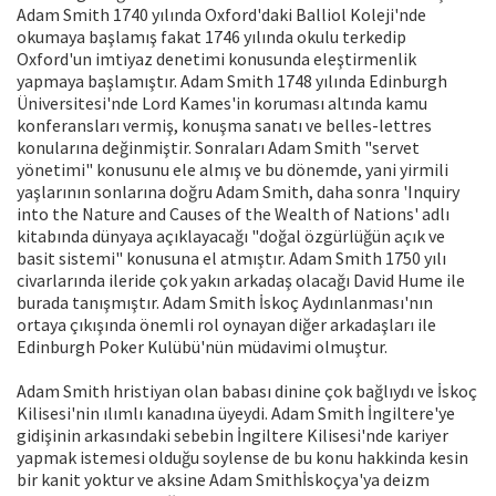
Adam Smith 1740 yılında Oxford'daki Balliol Koleji'nde
okumaya başlamış fakat 1746 yılında okulu terkedip
Oxford'un imtiyaz denetimi konusunda eleştirmenlik
yapmaya başlamıştır. Adam Smith 1748 yılında Edinburgh
Üniversitesi'nde Lord Kames'in koruması altında kamu
konferansları vermiş, konuşma sanatı ve belles-lettres
konularına değinmiştir. Sonraları Adam Smith "servet
yönetimi" konusunu ele almış ve bu dönemde, yani yirmili
yaşlarının sonlarına doğru Adam Smith, daha sonra 'Inquiry
into the Nature and Causes of the Wealth of Nations' adlı
kitabında dünyaya açıklayacağı "doğal özgürlüğün açık ve
basit sistemi" konusuna el atmıştır. Adam Smith 1750 yılı
civarlarında ileride çok yakın arkadaş olacağı David Hume ile
burada tanışmıştır. Adam Smith İskoç Aydınlanması'nın
ortaya çıkışında önemli rol oynayan diğer arkadaşları ile
Edinburgh Poker Kulübü'nün müdavimi olmuştur.
Adam Smith hristiyan olan babası dinine çok bağlıydı ve İskoç
Kilisesi'nin ılımlı kanadına üyeydi. Adam Smith İngiltere'ye
gidişinin arkasındaki sebebin İngiltere Kilisesi'nde kariyer
yapmak istemesi olduğu soylense de bu konu hakkinda kesin
bir kanit yoktur ve aksine Adam Smithİskoçya'ya deizm