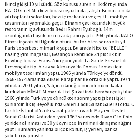
ikinci gidişi 10 yıl sürdü. Söz konusu sürenin ilk dört yılında
NATO Genel Merkezi binası inşaatında çalıştı. Bunun son iki
yılı toplantı salonları, bazı iç mekanlar ve çeşitli, mobilya
tasarımları yapmakla geçti. Binanın çatı katındaki büyük
restoranın iç avlusunda Bedri Rahmi Eyuboglu 14m
uzunluğunda büyük bir mozaik pano yaptı. 1960 yılında NATO
Binası inşaatı bittiğinden ötürü, bu tarihten sonra altı yıl
Paris'te serbest mimarlık yaptı. Bu arada Nice'te "BELLE"
hazır giyim mağazası, Besançon kentinde 24 pistlik bir
Bowling binası, Fransa'nın güneyinde La Garde-Fresnet'de
Provençale tipi bir ev ve Almanya'da Domus firması için
mobilya tasarımları yaptı. 1966 yılında Türkiye'ye döndü.
1968-1974 arasında Yüksel Karapınar ile ortaklık yaptı. 1974
yılından 2001 yılına, Yalçın çıkınoğlu'nun ölümüne kadar
kurdukları MİMAT Mimarlık Ltd. Şirketinde beraber çalıştılar.
1966 yılında Türkiye'ye döndükten sonra yaptığı bazı işler
şunlardır: İlk iş Beyoğlu'nda Galeri 1 adlı Sanat Galerisi oldu. O
tarihte İstanbul'da iki sanat galerisi vardı. Maya ve Devlet
Sanat Galerisi. Ardından, yani 1967 senesinde Divan Oteli'nin
yeniden alınması ve 30 yıl aynı otelin mimari danışmanlığını
yaptı. Bunların yanında birçok konut, iş yerleri, banka
şubeleri yapmıştır.