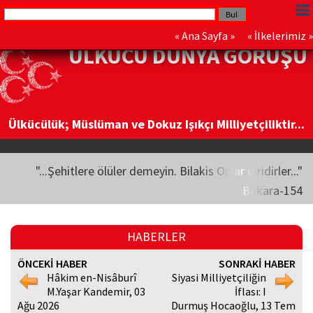
«
Ana Sayfa
» «
İlkelerimiz
»
ÜLKÜCÜ DÜNYA GÖRÜŞÜ
Ülkücülük; Müslüman ve Dokuz Işıkçı Milliyetçiliktir...
"...Şehitlere ölüler demeyin. Bilakis Onlar diridirler..."
Bakara-154
HABERLER
ÖNCEKİ HABER
SONRAKİ HABER
Hâkim en-Nisâburî
Siyasi Milliyetçiliğin
M.Yaşar Kandemir, 03
İflası: I
Ağu 2026
Durmuş Hocaoğlu, 13 Tem