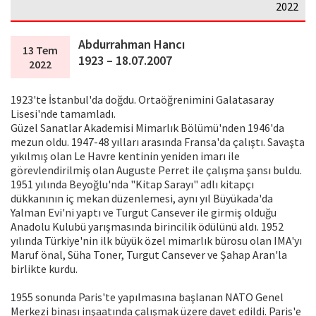
2022
Abdurrahman Hancı
13 Tem
1923 – 18.07.2007
2022
1923'te İstanbul'da doğdu. Ortaöğrenimini Galatasaray
Lisesi'nde tamamladı.
Güzel Sanatlar Akademisi Mimarlık Bölümü'nden 1946'da
mezun oldu. 1947-48 yılları arasında Fransa'da çalıştı. Savaşta
yıkılmış olan Le Havre kentinin yeniden imarı ile
görevlendirilmiş olan Auguste Perret ile çalışma şansı buldu.
1951 yılında Beyoğlu'nda "Kitap Sarayı" adlı kitapçı
dükkanının iç mekan düzenlemesi, aynı yıl Büyükada'da
Yalman Evi'ni yaptı ve Turgut Cansever ile girmiş olduğu
Anadolu Kulubü yarışmasında birincilik ödülünü aldı. 1952
yılında Türkiye'nin ilk büyük özel mimarlık bürosu olan IMA'yı
Maruf önal, Süha Toner, Turgut Cansever ve Şahap Aran'la
birlikte kurdu.
1955 sonunda Paris'te yapılmasına başlanan NATO Genel
Merkezi binası inşaatında çalışmak üzere davet edildi. Paris'e