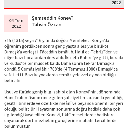
2022
Şemseddin Konevî
04 Tem
Tahsin Özcan
2022
715 (1315) veya 716 yılında doğdu. Memleketi Konya’da
öğrenim gördükten sonra genç yaşta ailesiyle birlikte
Dımaşk’a yerleşti. Tâceddin İsmâil b. Halîl et-Tebrîzî’den ve
diğer bazı hocalardan ders aldı. İki defa Kahire’ye gitti, burada
ve Kudüs’te bir müddet kaldı. Daha sonra tekrar Dımaşk’a
döndü. 5 Cemâziyelâhir 788’de (4 Temmuz 1386) Dımaşk’ta
vefat etti. Bazı kaynaklarda cemâziyelevvel ayında öldüğü
belirtilir.
Usul ve fürûda geniş bilgi sahibi olan Konevî’nin, döneminde
Hanefî ulemâsının önde gelen şahsiyetleri arasında yer aldığı,
çeşitli ilimlerde ve özellikle meânî ve beyanda önemli bir yeri
olduğu belirtilir. Hayatının sonlarına doğru hadisle daha çok
ilgilendiği kaydedilen Konevî, fıkhî meselelerde hadislere
dayanarak dört mezhebin görüşlerine muhalif tercihlerde
bulunmuştur.