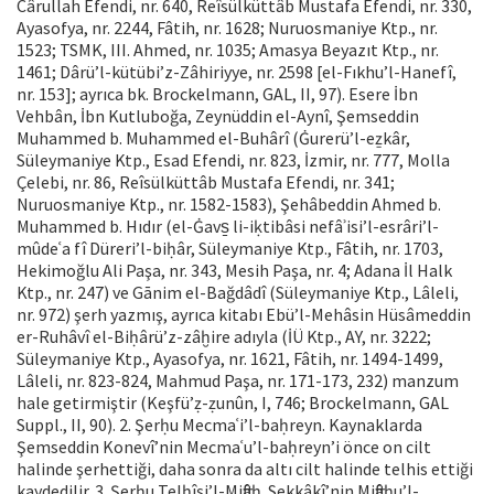
Cârullah Efendi, nr. 640, Reîsülküttâb Mustafa Efendi, nr. 330,
Ayasofya, nr. 2244, Fâtih, nr. 1628; Nuruosmaniye Ktp., nr.
1523; TSMK, III. Ahmed, nr. 1035; Amasya Beyazıt Ktp., nr.
1461; Dârü’l-kütübi’z-Zâhiriyye, nr. 2598 [el-Fıkhu’l-Hanefî,
nr. 153]; ayrıca bk. Brockelmann, GAL, II, 97). Esere İbn
Vehbân, İbn Kutluboğa, Zeynüddin el-Aynî, Şemseddin
Muhammed b. Muhammed el-Buhârî (Ġurerü’l-eẕkâr,
Süleymaniye Ktp., Esad Efendi, nr. 823, İzmir, nr. 777, Molla
Çelebi, nr. 86, Reîsülküttâb Mustafa Efendi, nr. 341;
Nuruosmaniye Ktp., nr. 1582-1583), Şehâbeddin Ahmed b.
Muhammed b. Hıdır (el-Ġavs̱ li-iḳtibâsi nefâʾisi’l-esrâri’l-
mûdeʿa fî Düreri’l-biḥâr, Süleymaniye Ktp., Fâtih, nr. 1703,
Hekimoğlu Ali Paşa, nr. 343, Mesih Paşa, nr. 4; Adana İl Halk
Ktp., nr. 247) ve Gānim el-Bağdâdî (Süleymaniye Ktp., Lâleli,
nr. 972) şerh yazmış, ayrıca kitabı Ebü’l-Mehâsin Hüsâmeddin
er-Ruhâvî el-Biḥârü’z-zâḫire adıyla (İÜ Ktp., AY, nr. 3222;
Süleymaniye Ktp., Ayasofya, nr. 1621, Fâtih, nr. 1494-1499,
Lâleli, nr. 823-824, Mahmud Paşa, nr. 171-173, 232) manzum
hale getirmiştir (Keşfü’ẓ-ẓunûn, I, 746; Brockelmann, GAL
Suppl., II, 90). 2. Şerḥu Mecmaʿi’l-baḥreyn. Kaynaklarda
Şemseddin Konevî’nin Mecmaʿu’l-baḥreyn’i önce on cilt
halinde şerhettiği, daha sonra da altı cilt halinde telhis ettiği
kaydedilir. 3. Şerḥu Telḫîṣi’l-Miftâḥ. Sekkâkî’nin Miftâḥu’l-