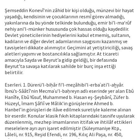
Şemseddin Konevî’nin zâhid bir kişi olduğu, münzevi bir hayat
yaşadığı, kendisinin ve çocuklarının resmî görev almadığı,
yakınlarına da bu yönde telkinde bulunduğu, emir bi’l-ma‘rûf
nehiy ani’l-münker hususunda çok hassas olduğu kaydedilir.
Devlet yöneticilerinin hediyelerini kabul etmemiş, sultanın,
kadıların ve diğer devlet adamlarının saygısını kazanmış ve
tavsiyeleri dikkate alınmıştır. Geçimini at yetiştiriciliği, savaş
aletleri yapımı ve bostancılıkla sağlamıştır. At ticareti
amacıyla Sayda ve Beyrut’a gidip geldiği, bir defasında
Beyrut’ta savaşa katılarak sahilde bir burç inşa ettiği
belirtilir.
Eserleri. 1. Dürerü’l-biḥâr fi’l-meẕâhibi’l-erbaʿati’l-aḫyâr.
İbnü’s-Sââtî’nin Mecmaʿu’l-baḥreyn adlı eserinde yer alan Ebû
Hanîfe, Ebû Yûsuf, Muhammed b. Hasan eş-Şeybânî, Züfer b.
Hüzeyl, İmam Şâfiî ve Mâlik’in görüşlerine Ahmed b.
Hanbel’in görüşleri de ilâve edilmek suretiyle kaleme alınan
bir eserdir. Konular klasik fıkıh kitaplarındaki tasnife uyularak
düzenlenmiş, mezhep imamlarının ittifak ve ihtilâf ettikleri
meselelere ayrı ayrı işaret edilmiştir (Süleymaniye Ktp.,
Lâleli, nr. 915, Reşid Efendi, nr. 196, Kılıç Ali Paşa, nr. 450,