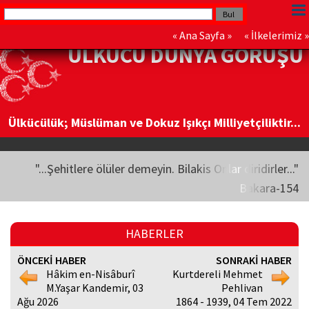
«
Ana Sayfa
» «
İlkelerimiz
»
ÜLKÜCÜ DÜNYA GÖRÜŞÜ
Ülkücülük; Müslüman ve Dokuz Işıkçı Milliyetçiliktir...
"...Şehitlere ölüler demeyin. Bilakis Onlar diridirler..."
Bakara-154
HABERLER
ÖNCEKİ HABER
SONRAKİ HABER
Hâkim en-Nisâburî
Kurtdereli Mehmet
M.Yaşar Kandemir, 03
Pehlivan
Ağu 2026
1864 - 1939, 04 Tem 2022