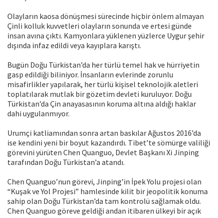
Olayların kaosa dönüşmesi sürecinde hiçbir önlem almayan
Çinli kolluk kuvvetleri olayların sonunda ve ertesi günde
insan avına çıktı. Kamyonlara yüklenen yüzlerce Uygur şehir
dışında infaz edildi veya kayıplara karıştı.
Bugün Doğu Türkistan’da her türlü temel hak ve hürriyetin
gasp edildiği biliniyor. İnsanların evlerinde zorunlu
misafirlikler yapılarak, her türlü kişisel teknolojik aletleri
toplatılarak mutlak bir gözetim devleti kuruluyor. Doğu
Türkistan’da Çin anayasasının koruma altına aldığı haklar
dahi uygulanmıyor.
Urumçi katliamından sonra artan baskılar Ağustos 2016’da
ise kendini yeni bir boyut kazandırdı. Tibet’te sömürge valiliği
görevini yürüten Chen Quanguo, Devlet Başkanı Xi Jinping
tarafından Doğu Türkistan’a atandı.
Chen Quanguo’nun görevi, Jinping’in İpek Yolu projesi olan
“Kuşak ve Yol Projesi” hamlesinde kilit bir jeopolitik konuma
sahip olan Doğu Türkistan’da tam kontrolü sağlamak oldu.
Chen Quanguo göreve geldiği andan itibaren ülkeyi bir açık