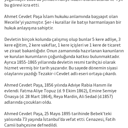
bu görevi icra etti.
Ahmet Cevdet Paşa İslam hukuku anlamında başyapıt olan
Mecelle’yi yazmıştır. Şer-i kurallar ile batıyı harmanlayan bir
hukuk anlayışına sahiptir.
Devletin birçok kolunda çalışmış olup bunlar 5 kere adliye, 3
kere eğitim, 2 kere vakıflar, 1 kere içişleri ve 1 kere de ticaret
ve ziraat bakanlığıdır. Onun zamanında hazırlanan kanunların
ve kurulan kurumların çoğunluğunda katkısı bulunmaktadır.
Ayrıca 1855-1865 yıllarında devletin resmi tarihçisi olarak
hizmet vermiş bir tarih yazarıdır. Bu sayede dönemin siyasi
olaylarını yazdığı Tezakir-i Cevdet adlı eseri ortaya çıkardı.
Ahmed Cevdet Paşa, 1856 yılında Adviye Rabia Hanım ile
evlendi. Fatma Aliye Topuz (d. 9 Ekim 1862), Emine Semiye
Önasya (d. 28 Mart 1864), Reya Mardin, Ali Sedad (d.1857)
adlarında çocukları oldu.
Ahmed Cevdet Paşa, 25 Mayıs 1895 tarihinde Bebek’teki
yalısında 73 yaşında İstanbul’da vefat etti. Cenazesi, Fatih
Camii bahçesine defnedildi.