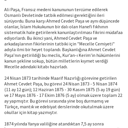
Ali Paşa, Fransız medeni kanununun tercüme edilerek
Osmanlı Devletinde tatbik edilmesi gerektiğini ileri
sürüyordu. Buna karşı Ahmed Cevdet Paşa ve aynı düşüncede
olanlar, İslam Hukukunun bir dalı olan Hanefi fıkhının
sistematik hale getirilerek kanunlaştırılması fikrini müdafaa
ediyorlardı. Bu ikinci yani, Ahmed Cevdet Paşa ve
arkadaşlarının fikirlerinin tatbiki için "Mecelle Cemiyeti"
adıyla ilmi bir heyet toplandı. Başkanlığına Ahmet Cevdet
Paşa’nın getirildiği bu meclis, Kur’an-ı Kerim'in hükümlerini
kanun şekline sokup, bütün milletlerin kıymet verdiği
Mecelle adındaki kitabı hazırladı.
24 Nisan 1873 tarihinde Maarif Nazırlığı görevine getirilen
Ahmet Cevdet Paşa, bu görevi 24 Nisan 1873 - 5 Nisan 1874
(11 ay 12 gün); 12 Haziran 1875 - 30 Kasım 1875 (5 ay 19 gün)
ve 17 Mayıs 1876 - 17 Ekim 1876 (5 ay) olmak üzere toplam 22
ay yapmıştır. Bu görevi sırasında yine boş durmamış ve
Türkçe, mantık ve edebiyat derslerinde okutulmak üzere
okullar için kitap yazmıştır.
1874 yılında Yanya valiliğine atandıktan 7,5 ay sonra