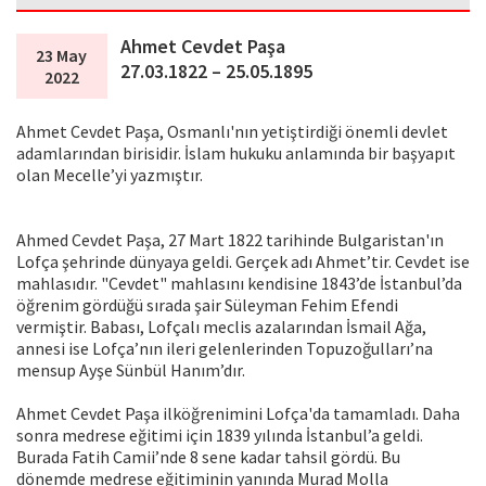
Ahmet Cevdet Paşa
23 May
27.03.1822 – 25.05.1895
2022
Ahmet Cevdet Paşa, Osmanlı'nın yetiştirdiği önemli devlet
adamlarından birisidir. İslam hukuku anlamında bir başyapıt
olan Mecelle’yi yazmıştır.
Ahmed Cevdet Paşa, 27 Mart 1822 tarihinde Bulgaristan'ın
Lofça şehrinde dünyaya geldi. Gerçek adı Ahmet’tir. Cevdet ise
mahlasıdır. "Cevdet" mahlasını kendisine 1843’de İstanbul’da
öğrenim gördüğü sırada şair Süleyman Fehim Efendi
vermiştir. Babası, Lofçalı meclis azalarından İsmail Ağa,
annesi ise Lofça’nın ileri gelenlerinden Topuzoğulları’na
mensup Ayşe Sünbül Hanım’dır.
Ahmet Cevdet Paşa ilköğrenimini Lofça'da tamamladı. Daha
sonra medrese eğitimi için 1839 yılında İstanbul’a geldi.
Burada Fatih Camii’nde 8 sene kadar tahsil gördü. Bu
dönemde medrese eğitiminin yanında Murad Molla