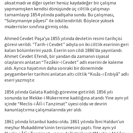
aksatmadı ve diğer üyeler henüz kaydadeğer bir çalışma
yapmamışken kendisi dönüşünde üç ciltlik çalışmayı
tamamlayıp 1854 yılında padişaha sundu. Bu çalışması,
“Süleymaniye pâyesi” ile ödüllendirildi. Böylece yüksek
müderrisler sınıfına girmiş oldu.
Ahmed Cevdet Paşa’ya 1855 yılında devletin resmi tarihçisi
görevi verildi. "Tarih-i Cevdet" adıyla on iki ciltlik eserinin geri
kalan bölümlerini yazdı. Eserin son cildi 1886’da yayınlandı.
Ahmet Cevdet Efendi, bir yandan da zamanın siyasal
olaylarını anlatan “Tezâkir-i Cevdet” adlı eserini de kaleme
aldı. Ayrıca hayatının daha sonraki bir döneminde
peygamberler tarihini anlatan altı ciltlik “Kısâs-ı Enbiyâ” adlı
eseri yazmıştır.
1856 yılında Galata Kadılığı görevine getirildi. 1856 yılı
sonunda ise Mekke-i Mükerreme kadılığına atandı. Yine aynı yıl
içinde “Meclis-i Âlî-i Tanzimat” üyesi oldu ve devrin
kanunlaştırma çalışmalarında yer aldı.
1861 yılında İstanbul kadısı oldu. 1861 yılında İbni Haldun’un
meşhur Mukaddime’sinin tercümesini yaptı. Yine aynı yıl