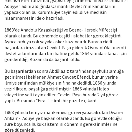
Meclis-i Âlî-i Tanzimat, yapısı değiştirilerek “Meclis-i Ahkâm-ı
Adliyye” adını aldığında Osmanlı Devleti’nin kanunlarını
yapacak olan bu kuruma üye tayin edildi ve meclisin
nizamnamesini de o hazırladı.
1863'de Anadolu Kazaskerliği ve Bosna-Hersek Müfettişi
olarak atandı. Bu dönemde çeşitli ıslahatlar gerçekleştirdi.
Ayrıca orduya çok sayıda asker kazandırdı. Burada ciddi
başarılara imza atan Cevdet Paşa giderek Osmanlı’da önemli
devlet adamlarından biri haline geldi. 1864 yılında ıslahat için
gönderildiği Kozan’da da başarılı oldu.
Bu başarılardan sonra Abdülaziz tarafından şeyhülislamlığa
getirilmesi beklenen Ahmet Cevdet Efendi, bunun yerine
ilmiye sınıfından mülkiye sınıfına nakledildi. 1866 yılında
vezirlikten, paşalığa getirilmiştir. 1866 yılında Halep
vilayetine vali tayin edilen Cevdet Paşa burada 2 yıl görev
yaptı. Bu sırada "Fırat" isimli bir gazete çıkardı.
1868 yılında temyiz mahkemesi görevi yapacak olan Divan-ı
Ahkam-ı Adliye’ye başkan olarak atandı. Bu görevde olduğu
süre boyunca hukuk sistemini dönemin gereksinimlerine
göre düzenledi.