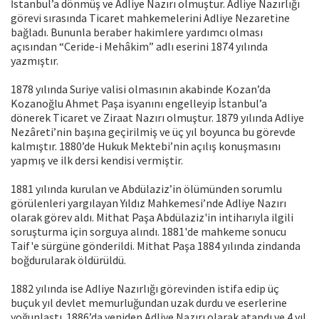
İstanbul’a dönmüş ve Adliye Nazırı olmuştur. Adliye Nazırlığı
görevi sırasında Ticaret mahkemelerini Adliye Nezaretine
bağladı. Bununla beraber hakimlere yardımcı olması
açısından “Ceride-i Mehâkim” adlı eserini 1874 yılında
yazmıştır.
1878 yılında Suriye valisi olmasının akabinde Kozan’da
Kozanoğlu Ahmet Paşa isyanını engelleyip İstanbul’a
dönerek Ticaret ve Ziraat Nazırı olmuştur. 1879 yılında Adliye
Nezâreti’nin başına geçirilmiş ve üç yıl boyunca bu görevde
kalmıştır. 1880’de Hukuk Mektebi’nin açılış konuşmasını
yapmış ve ilk dersi kendisi vermiştir.
1881 yılında kurulan ve Abdülaziz’in ölümünden sorumlu
görülenleri yargılayan Yıldız Mahkemesi’nde Adliye Nazırı
olarak görev aldı. Mithat Paşa Abdülaziz'in intiharıyla ilgili
soruşturma için sorguya alındı. 1881'de mahkeme sonucu
Taif'e sürgüne gönderildi. Mithat Paşa 1884 yılında zindanda
boğdurularak öldürüldü.
1882 yılında ise Adliye Nazırlığı görevinden istifa edip üç
buçuk yıl devlet memurluğundan uzak durdu ve eserlerine
yoğunlaştı. 1886’da yeniden Adliye Nazırı olarak atandı ve 4 yıl