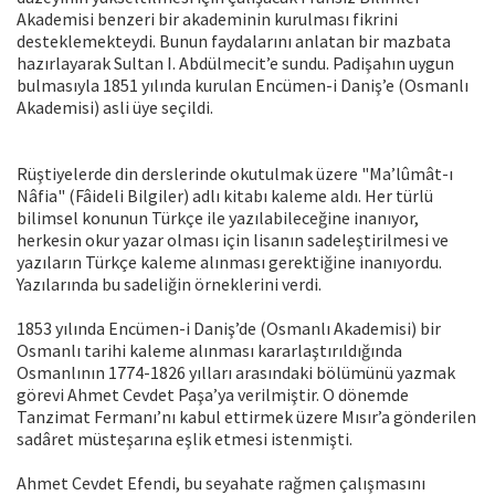
Akademisi benzeri bir akademinin kurulması fikrini
desteklemekteydi. Bunun faydalarını anlatan bir mazbata
hazırlayarak Sultan I. Abdülmecit’e sundu. Padişahın uygun
bulmasıyla 1851 yılında kurulan Encümen-i Daniş’e (Osmanlı
Akademisi) asli üye seçildi.
Rüştiyelerde din derslerinde okutulmak üzere "Ma’lûmât-ı
Nâfia" (Fâideli Bilgiler) adlı kitabı kaleme aldı. Her türlü
bilimsel konunun Türkçe ile yazılabileceğine inanıyor,
herkesin okur yazar olması için lisanın sadeleştirilmesi ve
yazıların Türkçe kaleme alınması gerektiğine inanıyordu.
Yazılarında bu sadeliğin örneklerini verdi.
1853 yılında Encümen-i Daniş’de (Osmanlı Akademisi) bir
Osmanlı tarihi kaleme alınması kararlaştırıldığında
Osmanlının 1774-1826 yılları arasındaki bölümünü yazmak
görevi Ahmet Cevdet Paşa’ya verilmiştir. O dönemde
Tanzimat Fermanı’nı kabul ettirmek üzere Mısır’a gönderilen
sadâret müsteşarına eşlik etmesi istenmişti.
Ahmet Cevdet Efendi, bu seyahate rağmen çalışmasını