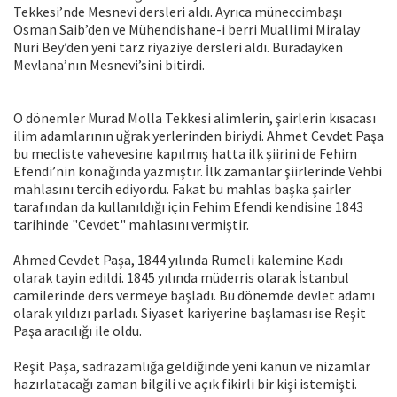
Tekkesi’nde Mesnevi dersleri aldı. Ayrıca müneccimbaşı
Osman Saib’den ve Mühendishane-i berri Muallimi Miralay
Nuri Bey’den yeni tarz riyaziye dersleri aldı. Buradayken
Mevlana’nın Mesnevi’sini bitirdi.
O dönemler Murad Molla Tekkesi alimlerin, şairlerin kısacası
ilim adamlarının uğrak yerlerinden biriydi. Ahmet Cevdet Paşa
bu mecliste vahevesine kapılmış hatta ilk şiirini de Fehim
Efendi’nin konağında yazmıştır. İlk zamanlar şiirlerinde Vehbi
mahlasını tercih ediyordu. Fakat bu mahlas başka şairler
tarafından da kullanıldığı için Fehim Efendi kendisine 1843
tarihinde "Cevdet" mahlasını vermiştir.
Ahmed Cevdet Paşa, 1844 yılında Rumeli kalemine Kadı
olarak tayin edildi. 1845 yılında müderris olarak İstanbul
camilerinde ders vermeye başladı. Bu dönemde devlet adamı
olarak yıldızı parladı. Siyaset kariyerine başlaması ise Reşit
Paşa aracılığı ile oldu.
Reşit Paşa, sadrazamlığa geldiğinde yeni kanun ve nizamlar
hazırlatacağı zaman bilgili ve açık fikirli bir kişi istemişti.