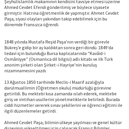
Şeyhülislamlık makamının kendisini tavsiye etmesi üzerine
Ahmed Cevdet Efendi gönderilmiş ve böylece siyasete
girmiştir. Hatrına öğretmenlik de yapmıştır. Ahmet Cevdet
Paşa, siyasi olayları yakından takip edebilmek için bu
dönemde Fransızca öğrendi.
1848 yılında Mustafa Reşid Paşa’nın verdiği bir görevle
Bükreş’e gidip bir ay kaldıktan sonra geri döndü. 1849'da
tedavi için bulunduğu Bursa kaplıcalarında "Kavâid-i
Osmâniyye" (Osmanlıca dil bilgisi) adlı kitabı ve ilk Türk
anonim şirketi olan Şirket-i Hayriye’nin kuruluş
nizamnamesini yazdı.
13 Ağustos 1850 tarihinde Meclis-i Maarif azalığıyla
darülmuallimin (Öğretmen okulu) müdürlüğü görevine
getirildi. Bu mektebi kısa zamanda ıslah ederek, mektebe
giriş ve imtihan usullerini yönetmeliklerle belirledi. Burada
ciddi hizmetler vererek sınav şekillerini ve öğrenci eğitimi ile
ilgili düzenlemeler getirdi.
Ahmed Cevdet Paşa, bilimin ülkeye yayılması ve genel kültür
düzeyinin yükseltilmesi için çalışacak Fransız Bilimler