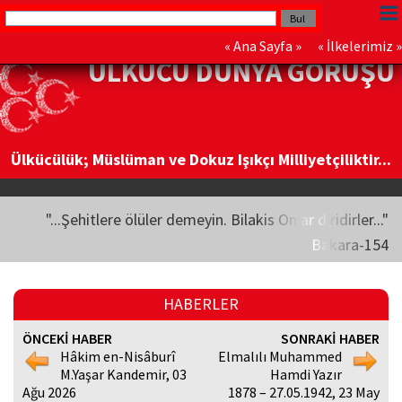
«
Ana Sayfa
» «
İlkelerimiz
»
ÜLKÜCÜ DÜNYA GÖRÜŞÜ
Ülkücülük; Müslüman ve Dokuz Işıkçı Milliyetçiliktir...
"...Şehitlere ölüler demeyin. Bilakis Onlar diridirler..."
Bakara-154
HABERLER
ÖNCEKİ HABER
SONRAKİ HABER
Hâkim en-Nisâburî
Elmalılı Muhammed
M.Yaşar Kandemir, 03
Hamdi Yazır
Ağu 2026
1878 – 27.05.1942, 23 May