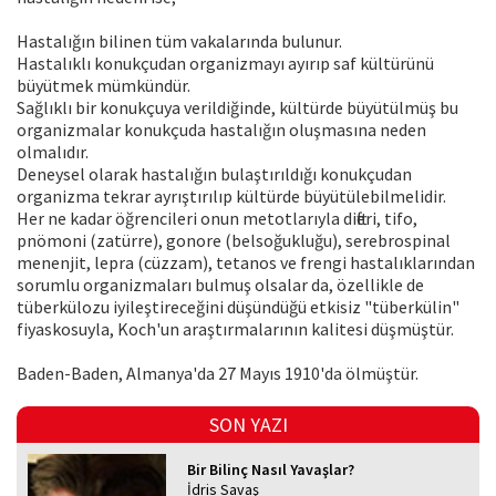
Hastalığın bilinen tüm vakalarında bulunur.
Hastalıklı konukçudan organizmayı ayırıp saf kültürünü
büyütmek mümkündür.
Sağlıklı bir konukçuya verildiğinde, kültürde büyütülmüş bu
organizmalar konukçuda hastalığın oluşmasına neden
olmalıdır.
Deneysel olarak hastalığın bulaştırıldığı konukçudan
organizma tekrar ayrıştırılıp kültürde büyütülebilmelidir.
Her ne kadar öğrencileri onun metotlarıyla difteri, tifo,
pnömoni (zatürre), gonore (belsoğukluğu), serebrospinal
menenjit, lepra (cüzzam), tetanos ve frengi hastalıklarından
sorumlu organizmaları bulmuş olsalar da, özellikle de
tüberkülozu iyileştireceğini düşündüğü etkisiz "tüberkülin"
fiyaskosuyla, Koch'un araştırmalarının kalitesi düşmüştür.
Baden-Baden, Almanya'da 27 Mayıs 1910'da ölmüştür.
SON YAZI
Bir Bilinç Nasıl Yavaşlar?
İdris Savaş