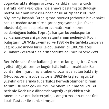
doğrudan aktarıldığını ortaya çıkardıktan sonra Koch
antraksı daha yakından incelemeye başlamıştır. Bulduğu
metotlarla kan örneklerinden basili arıtıp saf kültürler
büyütmeyi başardı. Bu çalışması sonucu şarbonun bir konakçı
canlı olmadan uzun süre dışarıda yaşayamadığını fakat
oluşturduğu endosporların uzun süre varlıklarını
sürdürdüğünü buldu. Toprağa karışan bu endosporlar
açıklanamayan ani şarbon salgınlarının nedeniydi. Koch
buluşlarını 1876'da yayımladı ve 1880'de Berlin'deki Emperyal
Sağlık Bürosu'nda bir iş ile ödüllendirildi. 1881'de ateş
kullanarak cerrahi aletlerin sterilize edilmesini teşvik etti.
Berlin'de daha önce kullandığı metotları geliştirdi. Onun
geliştirdiği yöntemler bugün hâlâ kullanılmaktadır. Bu
yöntemlerin yardımıyla tüberküloza neden olan bakteriyi
(Mycobacterium tuberculosis) 1882'de keşfetmiştir. 19.
yüzyılın ortalarında tüberküloz her yedi ölümden birinin
sorumlusu olan çok ölümcül ve önemli bir hastalıktı. Bu
nedenle Koch'un o dönemde yaptığı keşif cidden çok
önemlidir ve onu bakteriyolojik araştırma konusunda ünlü
Louis Pasteur ile denk kılmıştır.