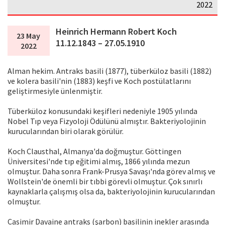
2022
Heinrich Hermann Robert Koch
23 May
11.12.1843 – 27.05.1910
2022
Alman hekim. Antraks basili (1877), tüberküloz basili (1882)
ve kolera basili'nin (1883) keşfi ve Koch postülatlarını
geliştirmesiyle ünlenmiştir.
Tüberküloz konusundaki keşifleri nedeniyle 1905 yılında
Nobel Tıp veya Fizyoloji Ödülünü almıştır. Bakteriyolojinin
kurucularından biri olarak görülür.
Koch Clausthal, Almanya'da doğmuştur. Göttingen
Üniversitesi'nde tıp eğitimi almış, 1866 yılında mezun
olmuştur. Daha sonra Frank-Prusya Savaşı'nda görev almış ve
Wollstein'de önemli bir tıbbi görevli olmuştur. Çok sınırlı
kaynaklarla çalışmış olsa da, bakteriyolojinin kurucularından
olmuştur.
Casimir Davaine antraks (şarbon) basilinin inekler arasında