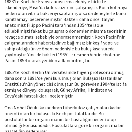
1883'te Koch bir Fransız araştırma ekibiyle birlikte
İskenderiye, Mısır'da kolera üzerine çalışmıştır. Koch koleraya
neden olan vibrio bakteriyi saptamış olsa da deneylerle bunu
kanıtlamayı becerememiştir. Bakteri daha önce İtalyan
anatomist Filippo Pacini tarafından 1854'te izole
edilebilmişti fakat bu çalışma o dönemler miasma teorisinin
revaçta olması sebebiyle önemsenmemiştir. Koch Pacini'nin
çalışmalarından habersizdir ve bağımsız bir keşif yaptı ve
sahip olduğu ün ve önem nedeniyle bu buluş kısa sürede
yayılmıştır. Yine de bakteri 1965'te resmen Vibrio cholerae
Pacini 1854 olarak yeniden adlandırılmıştır.
1885'te Koch Berlin Üniversitesinde hijyen profesörü olmuş,
daha sonra 1891'de yeni kurulmuş olan Bulaşıcı Hastalıklar
Enstitüsü'nün yöneticisi olmuştur. Bu görevden 1904'te istifa
etmiş ve dünyayı dolaşarak, Güney Afrika, Hindistan ve
Cava'daki hastalıkları incelemiştir.
Ona Nobel Ödülü kazandıran tüberküloz çalışmaları kadar
önemli olan bir buluşu da Koch postülatlarıdır. Bu
postülatlar bir organizmanın bir hastalığın nedeni olup
olmadığı konusundadır. Postülatlara göre bir organizma bir
hastalığın nedeni ise;