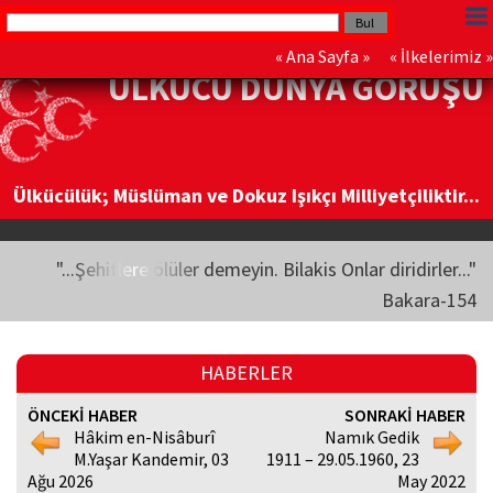
«
Ana Sayfa
» «
İlkelerimiz
»
ÜLKÜCÜ DÜNYA GÖRÜŞÜ
Ülkücülük; Müslüman ve Dokuz Işıkçı Milliyetçiliktir...
"...Şehitlere ölüler demeyin. Bilakis Onlar diridirler..."
Bakara-154
HABERLER
ÖNCEKİ HABER
SONRAKİ HABER
Hâkim en-Nisâburî
Namık Gedik
M.Yaşar Kandemir, 03
1911 – 29.05.1960, 23
Ağu 2026
May 2022