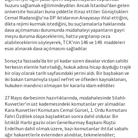
huzuru sağlamak eğilimindeydiler. Ancak İstanbul’dan gelen
üniversite hocaları buna şiddetle itiraz ettiler. Görüştükleri
Cemal Madanoğlu’na DP iktidarının Anayasayı ihlal ettiğini,
dikta rejimi kurmak istediğini, bu suçlamalarla haklarında
dava açılmaması durumunda müdahaleyi yapanların gayri
meşru duruma düşeceklerini, hatta yargılanıp ceza
alabileceklerini söyleyerek, TCK’nin 146 ve 149. maddeleri
esas alınarak dava açılmasını sağladılar.
Sonuçta Yassıada’da bir yıl kadar süren davalar vicdan sahibi
herkesin elemle hatırladığı, hukuk adına hicap duyduğu trajik
bir olay olarak tarih sayfasındaki yerini aldı. Bir başbakan ve
iki bakan tamamıyla siyasî nefret ve öfkeden kaynaklanan,
hukuken inandırıcı olmayan bir kararla idam edildiler.
27 Mayıs darbesinin hazırlıklarında, müdahalesinde Silahlı
Kuvvetler’in üst kademesindeki komutanlar yer almadılar.
Kara Kuvvetleri Komutanı Cemal Gürsel, 1. Ordu Komutanı
Fahri Özdilek olaya başladıktan sonra dahil oldular. Bir
İstiklâl Harbi gazisi olan Genelkurmay Başkanı Rüştü
Erdelhun dahil olmak üzere, bazı komutanlar ihtilal sabahı
ağır hakaretlerle evlerinden alındılar, tekmelendiler;