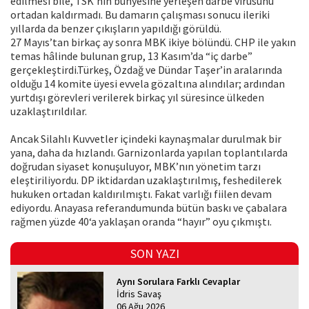
edilmesi bile, TSK’nin bünyesine yerleşen darbe virüsünü
ortadan kaldırmadı. Bu damarın çalışması sonucu ileriki
yıllarda da benzer çıkışların yapıldığı görüldü.
27 Mayıs’tan birkaç ay sonra MBK ikiye bölündü. CHP ile yakın
temas hâlinde bulunan grup, 13 Kasım’da “iç darbe”
gerçekleştirdi.Türkeş, Özdağ ve Dündar Taşer’in aralarında
olduğu 14 komite üyesi evvela gözaltına alındılar; ardından
yurtdışı görevleri verilerek birkaç yıl süresince ülkeden
uzaklaştırıldılar.
Ancak Silahlı Kuvvetler içindeki kaynaşmalar durulmak bir
yana, daha da hızlandı. Garnizonlarda yapılan toplantılarda
doğrudan siyaset konuşuluyor, MBK’nın yönetim tarzı
eleştiriliyordu. DP iktidardan uzaklaştırılmış, feshedilerek
hukuken ortadan kaldırılmıştı. Fakat varlığı fiilen devam
ediyordu. Anayasa referandumunda bütün baskı ve çabalara
rağmen yüzde 40‘a yaklaşan oranda “hayır” oyu çıkmıştı.
SON YAZI
Aynı Sorulara Farklı Cevaplar
İdris Savaş
06 Ağu 2026