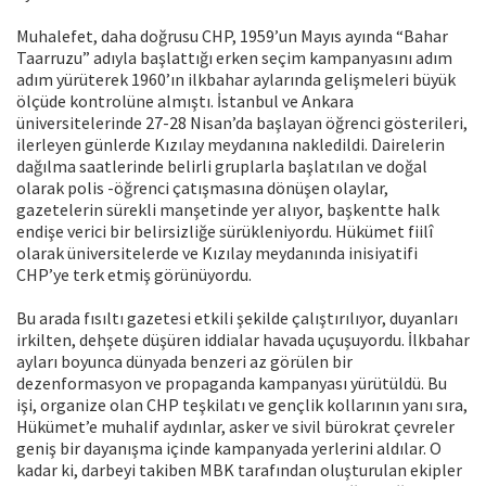
Muhalefet, daha doğrusu CHP, 1959’un Mayıs ayında “Bahar
Taarruzu” adıyla başlattığı erken seçim kampanyasını adım
adım yürüterek 1960’ın ilkbahar aylarında gelişmeleri büyük
ölçüde kontrolüne almıştı. İstanbul ve Ankara
üniversitelerinde 27-28 Nisan’da başlayan öğrenci gösterileri,
ilerleyen günlerde Kızılay meydanına nakledildi. Dairelerin
dağılma saatlerinde belirli gruplarla başlatılan ve doğal
olarak polis -öğrenci çatışmasına dönüşen olaylar,
gazetelerin sürekli manşetinde yer alıyor, başkentte halk
endişe verici bir belirsizliğe sürükleniyordu. Hükümet fiilî
olarak üniversitelerde ve Kızılay meydanında inisiyatifi
CHP’ye terk etmiş görünüyordu.
Bu arada fısıltı gazetesi etkili şekilde çalıştırılıyor, duyanları
irkilten, dehşete düşüren iddialar havada uçuşuyordu. İlkbahar
ayları boyunca dünyada benzeri az görülen bir
dezenformasyon ve propaganda kampanyası yürütüldü. Bu
işi, organize olan CHP teşkilatı ve gençlik kollarının yanı sıra,
Hükümet’e muhalif aydınlar, asker ve sivil bürokrat çevreler
geniş bir dayanışma içinde kampanyada yerlerini aldılar. O
kadar ki, darbeyi takiben MBK tarafından oluşturulan ekipler