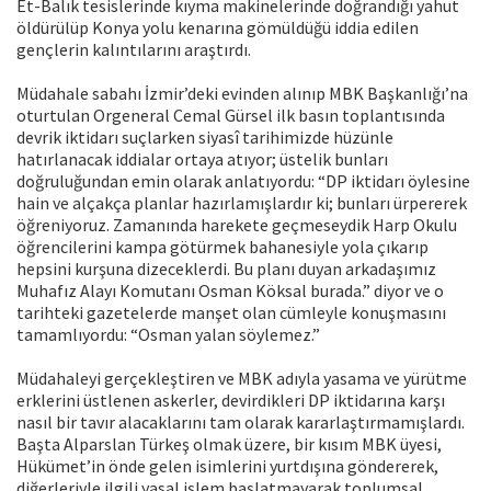
Et-Balık tesislerinde kıyma makinelerinde doğrandığı yahut
öldürülüp Konya yolu kenarına gömüldüğü iddia edilen
gençlerin kalıntılarını araştırdı.
Müdahale sabahı İzmir’deki evinden alınıp MBK Başkanlığı’na
oturtulan Orgeneral Cemal Gürsel ilk basın toplantısında
devrik iktidarı suçlarken siyasî tarihimizde hüzünle
hatırlanacak iddialar ortaya atıyor; üstelik bunları
doğruluğundan emin olarak anlatıyordu: “DP iktidarı öylesine
hain ve alçakça planlar hazırlamışlardır ki; bunları ürpererek
öğreniyoruz. Zamanında harekete geçmeseydik Harp Okulu
öğrencilerini kampa götürmek bahanesiyle yola çıkarıp
hepsini kurşuna dizeceklerdi. Bu planı duyan arkadaşımız
Muhafız Alayı Komutanı Osman Köksal burada.” diyor ve o
tarihteki gazetelerde manşet olan cümleyle konuşmasını
tamamlıyordu: “Osman yalan söylemez.”
Müdahaleyi gerçekleştiren ve MBK adıyla yasama ve yürütme
erklerini üstlenen askerler, devirdikleri DP iktidarına karşı
nasıl bir tavır alacaklarını tam olarak kararlaştırmamışlardı.
Başta Alparslan Türkeş olmak üzere, bir kısım MBK üyesi,
Hükümet’in önde gelen isimlerini yurtdışına göndererek,
diğerleriyle ilgili yasal işlem başlatmayarak toplumsal