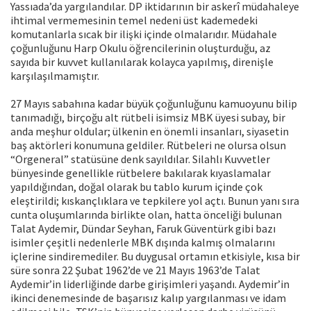
Yassıada’da yargılandılar. DP iktidarının bir askerî müdahaleye
ihtimal vermemesinin temel nedeni üst kademedeki
komutanlarla sıcak bir ilişki içinde olmalarıdır. Müdahale
çoğunluğunu Harp Okulu öğrencilerinin oluşturduğu, az
sayıda bir kuvvet kullanılarak kolayca yapılmış, direnişle
karşılaşılmamıştır.
27 Mayıs sabahına kadar büyük çoğunluğunu kamuoyunu bilip
tanımadığı, birçoğu alt rütbeli isimsiz MBK üyesi subay, bir
anda meşhur oldular; ülkenin en önemli insanları, siyasetin
baş aktörleri konumuna geldiler. Rütbeleri ne olursa olsun
“Orgeneral” statüsüne denk sayıldılar. Silahlı Kuvvetler
bünyesinde genellikle rütbelere bakılarak kıyaslamalar
yapıldığından, doğal olarak bu tablo kurum içinde çok
eleştirildi; kıskançlıklara ve tepkilere yol açtı. Bunun yanı sıra
cunta oluşumlarında birlikte olan, hatta önceliği bulunan
Talat Aydemir, Dündar Seyhan, Faruk Güventürk gibi bazı
isimler çeşitli nedenlerle MBK dışında kalmış olmalarını
içlerine sindiremediler. Bu duygusal ortamın etkisiyle, kısa bir
süre sonra 22 Şubat 1962’de ve 21 Mayıs 1963’de Talat
Aydemir’in liderliğinde darbe girişimleri yaşandı. Aydemir’in
ikinci denemesinde de başarısız kalıp yargılanması ve idam