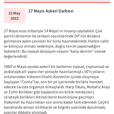
27 Mayıs Askeri Darbesi
23 May
2022
27 Mayıs esas itibariyle 14 Mayıs’ın rövanşı sayılabilir. Çok
partili dönemin ilk serbest seçimlerinde DP’nin iktidara
gelmesini aydın çevreler bir türlü hazmedemedi. Halkın cahil
ve bilinçsiz olması nedeniyle, doğru tercih yapamadığını
hükmetti. Bu siyasal dönüşüm olayını “karşı devrim” olarak
değerlendirdi.
1960’ın Mayıs ayında askerî bir darbenin siyasal, toplumsal ve
psikolojik alt yapısı her yönüyle hazırlanmıştı. 50’li yılların
ortalarından itibaren Silahlı Kuvvetler içinde oluşmaya
başlayan “Cunta”lar, son bir yıl içerisinde birlikte hareket
edecek tarzda organize olmuşlardı. Harp Okulu, Muhafız Alayı
ve Zırhlı Birlikler gibi başkentin en kritik merkezleri,
stratejik birlikleri ihtilalcilerin kontrolüne geçmişti.
Hükümet bu hazırlıkları son anına kadar fark edemedi. Çeşitli
kanallarda alınan istihbarat ve bilgiler üzerinde durulmadı;
uyarılar dikkate alınmadı.