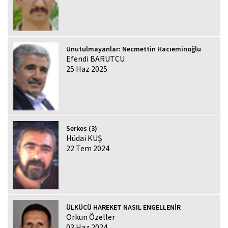
Unutulmayanlar: Necmettin Hacıeminoğlu
Efendi BARUTCU
25 Haz 2025
Serkes (3)
Hüdai KUŞ
22 Tem 2024
ÜLKÜCÜ HAREKET NASIL ENGELLENİR
Orkun Özeller
03 Haz 2024