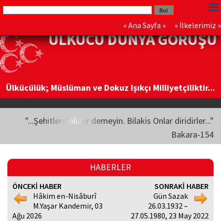
«
Ana Sayfa
» «
İlkelerimiz
»
ÜLKÜCÜ DÜNYA GÖRÜŞÜ
Ülkücülük; Müslüman ve Dokuz Işıkçı Milliyetçiliktir...
"...Şehitlere ölüler demeyin. Bilakis Onlar diridirler..."
Bakara-154
HABERLER
ÖNCEKİ HABER
SONRAKİ HABER
Hâkim en-Nisâburî
Gün Sazak
M.Yaşar Kandemir, 03
26.03.1932 –
Ağu 2026
27.05.1980, 23 May 2022