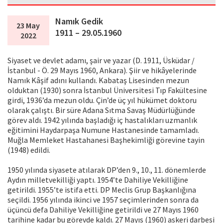
Namık Gedik
23 May
1911 – 29.05.1960
2022
Siyaset ve devlet adamı, şair ve yazar (D. 1911, Üsküdar /
İstanbul - Ö. 29 Mayıs 1960, Ankara). Şiir ve hikâyelerinde
Namık Kâşif adını kullandı. Kabataş Lisesinden mezun
olduktan (1930) sonra İstanbul Üniversitesi Tıp Fakültesine
girdi, 1936’da mezun oldu. Çin’de üç yıl hükümet doktoru
olarak çalıştı. Bir süre Adana Sıtma Savaş Müdürlüğünde
görev aldı. 1942 yılında başladığı iç hastalıkları uzmanlık
eğitimini Haydarpaşa Numune Hastanesinde tamamladı.
Muğla Memleket Hastahanesi Başhekimliği görevine tayin
(1948) edildi.
1950 yılında siyasete atılarak DP’den 9., 10., 11. dönemlerde
Aydın milletvekilliği yaptı. 1954’te Dahiliye Vekilliğine
getirildi. 1955’te istifa etti. DP Meclis Grup Başkanlığına
seçildi. 1956 yılında ikinci ve 1957 seçimlerinden sonra da
üçüncü defa Dahiliye Vekilliğine getirildi ve 27 Mayıs 1960
tarihine kadar bu görevde kaldı. 27 Mayıs (1960) askeri darbesi