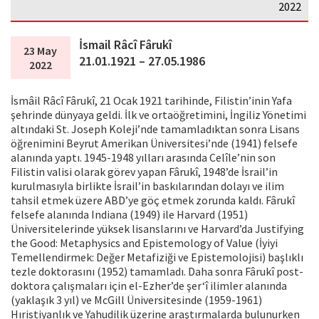
2022
İsmail Râcî Fârukî
23 May
21.01.1921 – 27.05.1986
2022
İsmâil Râcî Fârukî, 21 Ocak 1921 tarihinde, Filistin’inin Yafa
şehrinde dünyaya geldi. İlk ve ortaöğretimini, İngiliz Yönetimi
altındaki St. Joseph Koleji’nde tamamladıktan sonra Lisans
öğrenimini Beyrut Amerikan Üniversitesi’nde (1941) felsefe
alanında yaptı. 1945-1948 yılları arasında Celîle’nin son
Filistin valisi olarak görev yapan Fârukî, 1948’de İsrail’in
kurulmasıyla birlikte İsrail’in baskılarından dolayı ve ilim
tahsil etmek üzere ABD’ye göç etmek zorunda kaldı. Fârukî
felsefe alanında Indiana (1949) ile Harvard (1951)
Üniversitelerinde yüksek lisanslarını ve Harvard’da Justifying
the Good: Metaphysics and Epistemology of Value (İyiyi
Temellendirmek: Değer Metafiziği ve Epistemolojisi) başlıklı
tezle doktorasını (1952) tamamladı. Daha sonra Fârukî post-
doktora çalışmaları için el-Ezher’de şer‘î ilimler alanında
(yaklaşık 3 yıl) ve McGill Üniversitesinde (1959-1961)
Hıristiyanlık ve Yahudilik üzerine araştırmalarda bulunurken