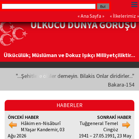
«
Ana Sayfa
» «
İlkelerimiz
»
ÜLKÜCÜ DÜNYA GÖRÜŞÜ
Ülkücülük; Müslüman ve Dokuz Işıkçı Milliyetçiliktir...
"...Şehitlere ölüler demeyin. Bilakis Onlar diridirler..."
Bakara-154
HABERLER
ÖNCEKİ HABER
SONRAKİ HABER
Hâkim en-Nisâburî
Tuğgeneral Temel
M.Yaşar Kandemir, 03
Cingöz
Ağu 2026
1941 – 27.05.1991, 23 May