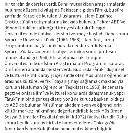
bir taraftan da dersler verdi. Bunu müteakiben araştırmalarda
bulunmak üzere iki yıllığına Pakistan’a giden Fârukî, bu süre
zarfında Karaçi’de kurulan Uluslararası İslam Düşünce
Enstitüsü’nün çalışmalarına katkıda bulundu. Tekrar ABD’ye
dönen Fârukî misafir öğretim üyesi olarak Chicago
Üniversitesi’nde ilahiyat dersleri vermeye başladı. Daha sonra
Syracuse Üniversitesi’nde (1964-1968) İslam Araştırma
Programlarını başlatarak burada dersler verdi. Fârukî
Syracuse’daki akademik faaliyetlerinden sonra profesör
olarak atandığı (1968) Philadelphia’daki Temple
Üniversitesi’nde de İslam Araştırmaları Programını kurarak
Din İlimleri alanında dersler verdi. Bu sırada Fârukî, düşünsel
ve kültürel kimlik arayışı içerisinde olan Müslüman öğrenciler
arasında kültürel ve fikrî dayanışmayı sağlamak maksadıyla
kurulan Müslüman Öğrenciler Teşkilatı (k. 1963) ile temasa
geçti ve onlara ilmî ve kültürel konularda danışmanlık yaptı.
Fârukî’nin bir diğer teşkilatçı yönü de kurucu başkanı olduğu
ve ABD’de bulunan Müslüman akademisyen ve öğrencilerin
kültür merkezi hükmünde değerlendirilebilecek Müslüman
Sosyal Bilimciler Teşkilatı’ndaki (k.1972) faaliyetleridir. Daha
sonra her iki kuruluş birlikte hareket ederek Chicago’da
Amerikan İslam Koleji’ni ve bunu müteakiben bilginin