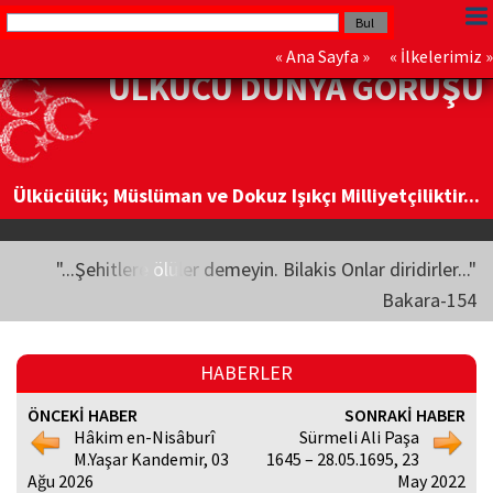
«
Ana Sayfa
» «
İlkelerimiz
»
ÜLKÜCÜ DÜNYA GÖRÜŞÜ
Ülkücülük; Müslüman ve Dokuz Işıkçı Milliyetçiliktir...
"...Şehitlere ölüler demeyin. Bilakis Onlar diridirler..."
Bakara-154
HABERLER
ÖNCEKİ HABER
SONRAKİ HABER
Hâkim en-Nisâburî
Sürmeli Ali Paşa
M.Yaşar Kandemir, 03
1645 – 28.05.1695, 23
Ağu 2026
May 2022