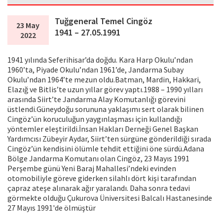
Tuğgeneral Temel Cingöz
23 May
1941 – 27.05.1991
2022
1941 yılında Seferihisar’da doğdu. Kara Harp Okulu’ndan
1960’ta, Piyade Okulu’ndan 1961’de, Jandarma Subay
Okulu’ndan 1964’te mezun oldu.Batman, Mardin, Hakkari,
Elazığ ve Bitlis’te uzun yıllar görev yaptı.1988 – 1990 yılları
arasında Siirt’te Jandarma Alay Komutanlığı görevini
üstlendi.Güneydoğu sorununa yaklaşımı sert olarak bilinen
Cingöz’ün koruculuğun yaygınlaşması için kullandığı
yöntemler eleştirildi.İnsan Hakları Derneği Genel Başkan
Yardımcısı Zübeyir Aydar, Siirt’ten sürgüne gönderildiği sırada
Cingöz’ün kendisini ölümle tehdit ettiğini öne sürdü.Adana
Bölge Jandarma Komutanı olan Cingöz, 23 Mayıs 1991
Perşembe günü Yeni Baraj Mahallesi’ndeki evinden
otomobiliyle göreve giderken silahlı dört kişi tarafından
çapraz ateşe alınarak ağır yaralandı. Daha sonra tedavi
görmekte olduğu Çukurova Üniversitesi Balcalı Hastanesinde
27 Mayıs 1991'de ölmüştür