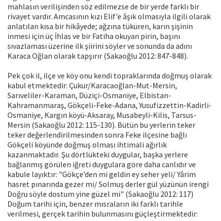
mahlasın verilişinden söz edilmezse de bir yerde farklı bir
rivayet vardır. Amcasının kızı Elif’e âşık olmasıyla ilgili olarak
anlatılan kısa bir hikâyede; ağzına tüküren, karın şişinin
inmesi için üç İhlas ve bir Fatiha okuyan pirin, başını
sıvazlaması üzerine ilk şiirini söyler ve sonunda da adını
Karaca Oğlan olarak tapşırır (Sakaoğlu 2012: 847-848).
Pek çok il, ilçe ve köy onu kendi topraklarında doğmuş olarak
kabul etmektedir: Çukur/Karacaoğlan-Mut-Mersin,
Sarıveliler-Karaman, Düziçi-Osmaniye, Elbistan-
Kahramanmaraş, Gökçeli-Feke-Adana, Yusufizzettin-Kadirli-
Osmaniye, Kargın köyü-Aksaray, Musabeyli-Kilis, Tarsus-
Mersin (Sakaoğlu 2012: 115-130). Bütün bu yerlerin teker
teker değerlendirilmesinden sonra Feke ilçesine bağlı
Gökçeli köyünde doğmuş olması ihtimali ağırlık
kazanmaktadır. Şu dörtlükteki duygular, başka yerlere
bağlanmış görülen iğreti duygulara göre daha canlıdır ve
kabule layıktır: "Gökçe’den mi geldin ey seher yeli/ Yârim
hasret pınarında gezer mi/ Solmuş derler gül yüzünün irengi
Doğru söyle dostum yine güzel mi" (Sakaoğlu 2012: 117)
Doğum tarihi için, benzer mısraların iki farklı tarihle
verilmesi, gerçek tarihin bulunmasını güçleştirmektedir: