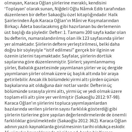
olmayan, Karaca Oğlan şiirlerine meraklı, kendisini
‘Toplayan’ olarak sunan, Niğdeli Oğlu Nâmık Edib tarafından
düzenlenen bir defter Sakaoğlu özel kitaplığındadır: Halk
Şairlerinden Âşık Karaca Oğlan’ın Mâni ve Koşmalarından
Birkaçı. Âdeta basılacakmış gibi hazırlanan bu derlemenin
üst başlığı da şöyledir: Defter: 1. Tamamı 200 sayfa kadar olan
bu defterin, numaralandırılmış olan ilk 123 sayfasında şiirler
yer almaktadır. Şiirlerin deftere yerleştirilmesi, belki daha
doğru bir söyleyişle “istif edilmesi” gerçek bir ilginin ve
özenin izlerini taşımaktadır. Sayfalar, şiirlerin dörtlük
sayılarına göre düzenlenmiştir. Şiirleri; yayımlanmamış
şiirler, Babalık gazetesinde yayımlanan şiirler ve üç dergide
yayımlanan şiirler olmak üzere üç başlık altında bir araya
getirilebilir. Ancak ilk bölümdeki yirmi altı şiirden üçünün
başkalarına ait olduğuna dair notlar vardır. Defterin üç
bölümünde sırasıyla yirmi altı, yirmi üç ve yedi olmak üzere
toplam elli altı şiire yer verilmiştir (Sakaoğlu 2012: 97-98).
Karaca Oğlan’ın şiirlerini topluca yayımlayanlardan
bazılarında verilen şiirlerin sayısı farklılık gösterdiği gibi
şiirlerin türlerine göre yapılan değerlendirmelerde de önemli
farklılıklar görülmektedir (Sakaoğlu 2012: 362). Karaca Oğlan
adının yazılı kaynaklarda görülmesinin tarihi oldukça eskidir.