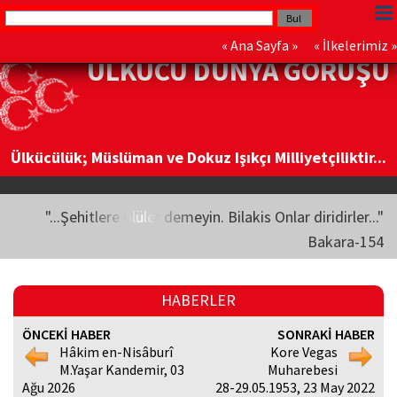
«
Ana Sayfa
» «
İlkelerimiz
»
ÜLKÜCÜ DÜNYA GÖRÜŞÜ
Ülkücülük; Müslüman ve Dokuz Işıkçı Milliyetçiliktir...
"...Şehitlere ölüler demeyin. Bilakis Onlar diridirler..."
Bakara-154
HABERLER
ÖNCEKİ HABER
SONRAKİ HABER
Hâkim en-Nisâburî
Kore Vegas
M.Yaşar Kandemir, 03
Muharebesi
Ağu 2026
28-29.05.1953, 23 May 2022