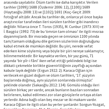
arasında sayılabilir. Ölüm tarihi ise daha karışıktır. Verilen
tarihler [1099]/1688 (Özdemir 2006: 12), [1100]/1689
(Haytaoğlu 2008: 13) ve [1102]/1691 (Koç-Geçit 2009:
fotoğraf altı)dir. Ancak bu tarihler de, onlarca yıl önce başka
araştırıcılar tarafından ileri sürülen tarihler gibi inandırıcı
değildir. Yıllarca önce T. Toros (1935), M. Cunbur (1973: XIII) ve
İ. Başgöz (1992: 73) de bu ‘ömrün tam olması’ ile ilgili mısraa
dayanmışlardı. Bir mısrada geçen ve ömrünün 1100 yılında
tam/tamam olduğunu dile getiren sözlerinin doğruluğunu
kabul etmek de mümkün değildir. Bu şiiri, nerede vefat
ederken kime söylemiş veya böyle bir şiiri nereye saklamıştır,
bilinmemektedir. Bir kaynakta verilen, bir yaz günü, 71
yaşında ‘bir pîr-i fâni’ iken vefat ettiği şeklindeki bilgi ise
dikkati çekmekle birlikte güvenirliliğinin zayıflığı açısından
kabule layık değildir (Ergun 1922: 2). Karaca Oğlan için
verilecek en güzel doğum ve ölüm tarihleri, ‘17. yüzyılın
başlarında doğmuş, aynı yüzyılın sonlarında ölmüştür.’
şeklinde olanıdır (Sakaoğlu 2012: 134). Gömülü olduğu ileri
sürülen birkaç yer vardır, ancak bunların bazıları sonradan
belirlenen, kabul edilmesi zor olan görüşlerle ortaya atılan
yerlerdir. Adına bağlı olan beş mezar ve iki makam vardır.
Karaca Oğlan ile ilgili olan bu yerler şunlardır: Sorgun-Yozgat,