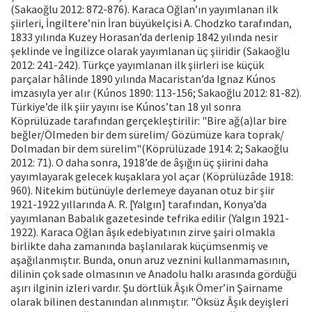
(Sakaoğlu 2012: 872-876). Karaca Oğlan’ın yayımlanan ilk
şiirleri, İngiltere’nin İran büyükelçisi A. Chodzko tarafından,
1833 yılında Kuzey Horasan’da derlenip 1842 yılında nesir
şeklinde ve İngilizce olarak yayımlanan üç şiiridir (Sakaoğlu
2012: 241-242). Türkçe yayımlanan ilk şiirleri ise küçük
parçalar hâlinde 1890 yılında Macaristan’da Ignaz Kúnos
imzasıyla yer alır (Kúnos 1890: 113-156; Sakaoğlu 2012: 81-82).
Türkiye’de ilk şiir yayını ise Kúnos’tan 18 yıl sonra
Köprülüzade tarafından gerçekleştirilir: "Bire ağ(a)lar bire
beğler/Ölmeden bir dem sürelim/ Gözümüze kara toprak/
Dolmadan bir dem sürelim"(Köprülüzade 1914: 2; Sakaoğlu
2012: 71). O daha sonra, 1918’de de âşığın üç şiirini daha
yayımlayarak gelecek kuşaklara yol açar (Köprülüzâde 1918:
960). Nitekim bütünüyle derlemeye dayanan otuz bir şiir
1921-1922 yıllarında A. R. [Yalgın] tarafından, Konya’da
yayımlanan Babalık gazetesinde tefrika edilir (Yalgın 1921-
1922). Karaca Oğlan âşık edebiyatının zirve şairi olmakla
birlikte daha zamanında başlanılarak küçümsenmiş ve
aşağılanmıştır. Bunda, onun aruz veznini kullanmamasının,
dilinin çok sade olmasının ve Anadolu halkı arasında gördüğü
aşırı ilginin izleri vardır. Şu dörtlük Âşık Ömer’in Şairname
olarak bilinen destanından alınmıştır. "Öksüz Âşık deyişleri