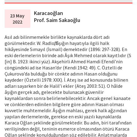
Karacaoğlan
23 May
Prof. Saim Sakaoğlu
2022
Asıl adı bilinmemekle birlikte kaynaklarda dört adı
görülmektedir. W. Radloff, âşığın hayatıyla ilgili halk
hikâyesinde Sımayıl (İsmail) demektedir (1896: 297-328). En
eski derlemelerin birinde adı Âşık Mehmed olarak kayıtlıdır (S
[in] B. 1923: ikinci yüz). Akşehirli Ahmed Hamdi Efendi’nin
cöngündeki ad ise Hasan’dır (Kendi 1942: 49). C. Öztelli de
Çukurova’da bulduğu bir cönkte adının Hasan olduğunu
kaydeder (Öztelli 1978: XXX). İ. Ateş ise ad konusunda bilinen
adları sayarken bir de Halil’i ekler (Ateş 2003: 51). O hâlde
âşığın gerçek adı, gelecekte bulunacak güvenilir
kaynaklardan sonra belirlenebilecektir. Ancak genel kanaate
ve cönklerden edinilen bilgilere göre adının Hasan olması
kuvvetle muhtemeldir. Âşığın mahlası, gerek halk ağzından
yapılan derlemelerde, gerekse en eski yazılı kaynaklarda
Karaca Oğlan şeklinde görülmektedir. Bu adın, biri tarafından
verilişinden değil, teninin esmerce olmasından ötürü Karaca
Oğlan şeklinde konulduğundan söz edilebilir. Anlatmalarda