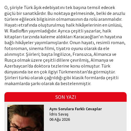
O, şiiriyle Türk âşık edebiyatını tek başına temsil edecek
güçlü bir sanatkârdır. Bu noktaya gelmesinde, belki de aruzlu
türlere eğilecek bilgisinin olmamasının da rolü aranmalıdır.
Hayatı etrafında oluşturulmuş halk hikâyelerinin en ünlüsü,
W. Radloff’un yayımladığıdır. Ayrıca çeşitli yazarlar, halk
kitapları tarzında kaleme aldıkları Karacaoğlan’ın hayatına
bağlı hikâyeler yayımlamışlardır. Onun hayatı, resimli roman,
fotoroman, sinema filmi, tiyatro oyunu olarak da ele
alınmıştır. Şiirleri; başta İngilizce, Fransızca, Almanca ve
Rusça olmak üzere çeşitli dillere çevrilmiş, Almanya ve
Azerbaycan’da doktora tezlerine konu olmuştur. Türk
dünyasında ise en çok ilgiyi Türkmenistan’da görmüştür.
Şiirleri türkü olarak çağrıldığı gibi klasik formlarda çeşitli
makamlarda şarkı olarak da bestelenmiştir.
SON YAZI
Aynı Sorulara Farklı Cevaplar
İdris Savaş
06 Ağu 2026