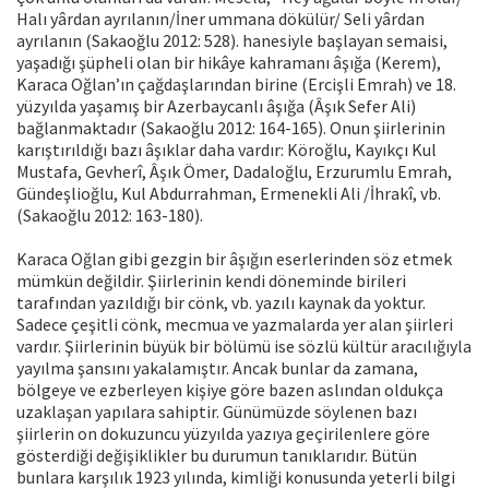
Halı yârdan ayrılanın/İner ummana dökülür/ Seli yârdan
ayrılanın (Sakaoğlu 2012: 528). hanesiyle başlayan semaisi,
yaşadığı şüpheli olan bir hikâye kahramanı âşığa (Kerem),
Karaca Oğlan’ın çağdaşlarından birine (Ercişli Emrah) ve 18.
yüzyılda yaşamış bir Azerbaycanlı âşığa (Âşık Sefer Ali)
bağlanmaktadır (Sakaoğlu 2012: 164-165). Onun şiirlerinin
karıştırıldığı bazı âşıklar daha vardır: Köroğlu, Kayıkçı Kul
Mustafa, Gevherî, Âşık Ömer, Dadaloğlu, Erzurumlu Emrah,
Gündeşlioğlu, Kul Abdurrahman, Ermenekli Ali /İhrakî, vb.
(Sakaoğlu 2012: 163-180).
Karaca Oğlan gibi gezgin bir âşığın eserlerinden söz etmek
mümkün değildir. Şiirlerinin kendi döneminde birileri
tarafından yazıldığı bir cönk, vb. yazılı kaynak da yoktur.
Sadece çeşitli cönk, mecmua ve yazmalarda yer alan şiirleri
vardır. Şiirlerinin büyük bir bölümü ise sözlü kültür aracılığıyla
yayılma şansını yakalamıştır. Ancak bunlar da zamana,
bölgeye ve ezberleyen kişiye göre bazen aslından oldukça
uzaklaşan yapılara sahiptir. Günümüzde söylenen bazı
şiirlerin on dokuzuncu yüzyılda yazıya geçirilenlere göre
gösterdiği değişiklikler bu durumun tanıklarıdır. Bütün
bunlara karşılık 1923 yılında, kimliği konusunda yeterli bilgi