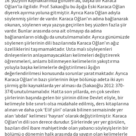
16. yüzyılın kaynaklarında görülen ad, başka bir Karaca
Oğlan’la ilgilidir. Prof. Sakaoğlu bu âşığa Eski Karaca Oğlan
diyerek ayırma yoluna gitmiştir. Ayrıca Kara Oğlan adıyla
söylenmiş şiirler de vardır. Karaca Oğlan’ın adına bağlanarak
okunan, söylenen veya yazıya geçirilen beş yüzden fazla şiir
vardır. Bunlar arasında ona ait olmayıp da adına
bağlananların olduğu da unutulmamalıdır. Ayrıca günümüzde
söylenen şiirlerinin dili bazılarında Karaca Oğlan’ın ağız
özelliklerini taşımamaktadır. Usta malı söyleyenleri
dinleyenlerin anlayamayacakları kelimeleri değiştirerek
öğrenmeleri, anlamı bilinmeyen kelimelerin yakıştırma
yoluyla başka kelimelerle değiştirilmesi âşığın
değerlendirilmesi konusunda sorunlar yaratmaktadır. Ayrıca
Karaca Oğlan’ın bazı şiirlerinin ikiye bölünüp adeta iki ayrı
şiirmiş gibi kaynaklarda yer alması da (Sakaoğlu 2012: 370-
374) unutulmamalıdır. Hatta son yıllarda, en çok sevilen
şiirlerinin başında gelen bir şiirinin diline Devlet eliyle, bir
kelimeyle bile sınırlı olsa müdahale edilmiş, ders kitaplarına
alınan ve daha çok ‘Elif şiiri’ olarak bilinen semaisinde yer
alan ‘abdal’ kelimesi ‘hayran’ olarak değiştirilmiştir. Karaca
Oğlan’ın dili son derece durudur. Şiirlerinde yer yer görülen,
bazıları dinî ibare mahiyetinde olan yabancı söyleyişlerin bir
bölümü o dönemin halk arasında da yaygın olan kelimelerle