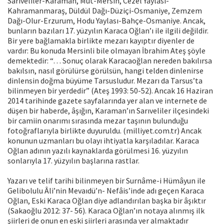
Sarıveliler-Karaman, Mut-Mersin, Cezel Yaylası-
Kahramanmaraş, Düldül Dağı-Düziçi-Osmaniye, Zemzem
Dağı-Olur-Erzurum, Hodu Yaylası-Bahçe-Osmaniye. Ancak,
bunların bazıları 17. yüzyılın Karaca Oğlan’ı ile ilgili değildir.
Bir yere bağlamakla birlikte mezarı kayıptır diyenler de
vardır: Bu konuda Mersinli bile olmayan İbrahim Ateş şöyle
demektedir: “… Sonuç olarak Karacaoğlan nereden bakılırsa
bakılsın, nasıl görülürse görülsün, hangi telden dinlenirse
dinlensin doğma büyüme Tarsusludur. Mezarı da Tarsus’ta
bilinmeyen bir yerdedir” (Ateş 1993: 50-52). Ancak 16 Haziran
2014 tarihinde gazete sayfalarında yer alan ve internete de
düşen bir haberde, âşığın, Karaman’ın Sarıveliler ilçesindeki
bir camiin onarımı sırasında mezar taşının bulunduğu
fotoğraflarıyla birlikte duyuruldu. (milliyet.com.tr) Ancak
konunun uzmanları bu olayı ihtiyatla karşıladılar. Karaca
Oğlan adının yazılı kaynaklarda görülmesi 16. yüzyılın
sonlarıyla 17. yüzyılın başlarına rastlar.
Yazarı ve telif tarihi bilinmeyen bir Surnâme-i Hümâyun ile
Gelibolulu Âli’nin Mevaıdü’n- Nefâis’inde adı geçen Karaca
Oğlan, Eski Karaca Oğlan diye adlandırılan başka bir âşıktır
(Sakaoğlu 2012: 37- 56). Karaca Oğlan’ın notaya alınmış ilk
şiirleri de onun en eski şiirleri arasında yer almaktadır