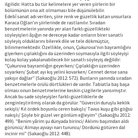
ilgilidir. Hatta bu tür kelimelere yer veren şiirlerin bir
bölümünün ona ait olmaması bile düşünülebilir.
Edebî sanat adı verilen, şiire renk ve güzellik katan unsurlara
Karaca Oğlan’ın şiirlerinde de rastlanılır. Sıradan
benzetmelerin yanında yer alan farklı güzellikteki
söyleyişleri âşığın ne dereceye kadar onların birer sanatlı
söyleyiş olduklarını bilerek dile ve tele dökmüştür,
bilinmemektedir. Özellikle, onun, Çukurova’nın bayramlığını
giyerken çıplaklığını da üzerinden soymasıyla ilgili söyleyişi
kolay kolay yakalanabilecek bir sanatlı söyleyiş değildir:
"Çukurova bayramlığın geyerken/ Çıplaklığın üzerinden
soyarken/ Şubat ayı kış yelini kovarken/ Cennet dense sana
yakışır dağlar" (Sakaoğlu 2012: 572). Bunların yanında sıradan
benzetmelerle örülü dörtlükleri de vardır. Tabiatla baş başa
olması onun benzetmelerine keskin çizgilerle yansımıştır.
Ancak bu sade söyleyişler farklı güzelliklerle de
zenginleştirilmiş olarak da görülür. "Güvercin duruşlu keklik
sekişli/ Kıl ördek boyunlu ceren bakışlı/ Tavus kuşu gibi göğsü
nakışlı/ Şöyle bir güzel ver gönlüm eğleyim" (Sakaoğlu 2012:
499). "Benim yârim şu dünyada birinci/ Aklımı başımdan aldı
görüncü/ Almayı ayvayı narı turuncu/ Dördünü götüren dal
incinir mi" (Sakaoğlu 2012: 448).