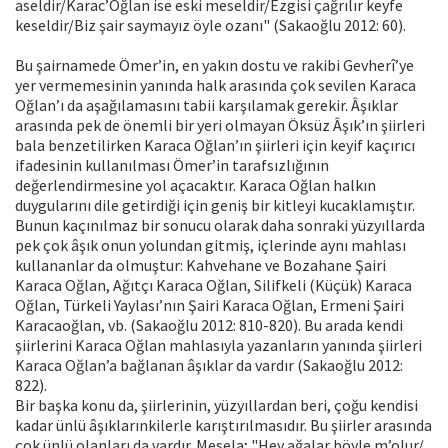
aseldir/Karac’Oğlan ise eski meseldir/Ezgisi çağrılır keyfe
keseldir/Biz şair saymayız öyle ozanı" (Sakaoğlu 2012: 60).
Bu şairnamede Ömer’in, en yakın dostu ve rakibi Gevherî’ye
yer vermemesinin yanında halk arasında çok sevilen Karaca
Oğlan’ı da aşağılamasını tabii karşılamak gerekir. Âşıklar
arasında pek de önemli bir yeri olmayan Öksüz Âşık’ın şiirleri
bala benzetilirken Karaca Oğlan’ın şiirleri için keyif kaçırıcı
ifadesinin kullanılması Ömer’in tarafsızlığının
değerlendirmesine yol açacaktır. Karaca Oğlan halkın
duygularını dile getirdiği için geniş bir kitleyi kucaklamıştır.
Bunun kaçınılmaz bir sonucu olarak daha sonraki yüzyıllarda
pek çok âşık onun yolundan gitmiş, içlerinde aynı mahlası
kullananlar da olmuştur: Kahvehane ve Bozahane Şairi
Karaca Oğlan, Ağıtçı Karaca Oğlan, Silifkeli (Küçük) Karaca
Oğlan, Türkeli Yaylası’nın Şairi Karaca Oğlan, Ermeni Şairi
Karacaoğlan, vb. (Sakaoğlu 2012: 810-820). Bu arada kendi
şiirlerini Karaca Oğlan mahlasıyla yazanların yanında şiirleri
Karaca Oğlan’a bağlanan âşıklar da vardır (Sakaoğlu 2012:
822).
Bir başka konu da, şiirlerinin, yüzyıllardan beri, çoğu kendisi
kadar ünlü âşıklarınkilerle karıştırılmasıdır. Bu şiirler arasında
çok ünlü olanları da vardır. Mesela; "Hey ağalar böyle m’olur/