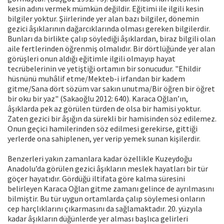
kesin adını vermek mümkün değildir. Eğitimi ile ilgili kesin
bilgiler yoktur. Şiirlerinde yer alan bazı bilgiler, dönemin
gezici âşıklarının dağarcıklarında olması gereken bilgilerdir.
Bunları da birlikte çalıp söylediği âşıklardan, biraz bilgili olan
aile fertlerinden öğrenmiş olmalıdır. Bir dörtlüğünde yer alan
görüşleri onun aldığı eğitimle ilgili olmayıp hayat
tecrübelerinin ve yetiştiği ortamın bir sonucudur. "Ehildir
hüsnünü muhâlif etme/Mekteb-i irfandan bir kadem
gitme/Sana dört sözüm var sakın unutma/Bir öğren bir öğret
bir oku bir yaz" (Sakaoğlu 2012: 640). Karaca Oğlan’ın,
âşıklarda pek az görülen türden de olsa bir hamisi yoktur.
Zaten gezici bir âşığın da sürekli bir hamisinden söz edilemez.
Onun geçici hamilerinden söz edilmesi gerekirse, gittiği
yerlerde ona sahiplenen, yer verip yemek sunan kişilerdir.
Benzerleri yakın zamanlara kadar özellikle Kuzeydoğu
Anadolu’da görülen gezici âşıkların meslek hayatları bir tür
göçer hayatıdır. Gördüğü iltifata göre kalma süresini
belirleyen Karaca Oğlan gitme zamanı gelince de ayrılmasını
bilmiştir. Bu tür uygun ortamlarda çalıp söylemesi onların
cep harçlıklarını çıkarmasını da sağlamaktadır. 20. yüzyıla
kadar âşıkların düğünlerde yer alması başlıca gelirleri