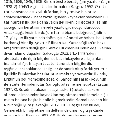
1015/1606; 1045/1636. Bin on beşte beratçığım yazıldı (Yalgın
1928: 2). 1045’te göbek adım konuldu (Başgöz 1992: 73). İki
tarih arasında otuz yıllık farkın, bin yirmi ve bin otuz
söyleyişlerindeki hece fazlalığından kaynaklanmaktadır. Bu
tarihlerden ilki akla daha yakın gelirken, bir göçer ailesinin
çocuğunun beratının nerede yazıldığı da düşündürücüdür.
Ancak âşığa kesin bir doğum tarihi biçmek doğru değildir; o,
17. yüzyılın ilk yarısında doğmuştur. Annesi ve babası hakkında
herhangi bir bilgi yoktur. Bilinen ise, Karaca Oğlan’ın bazı
araştırıcıların dediği gibi Barak Türkmenlerinden değil Varsak
diyarından olduğudur (Sakaoğlu 2012: 141-144). Yakın
akrabaları ile ilgili bilgiler ise bazı hikâyelere sıkıştırılan
inandırıcılığı olmayan tevatür türünden bilgilerdir.
Âşığın ailesi hakkındaki bilgiler de sınırlı olup farklı yerlerle
ilgilidir. Bunlardan bazılarını vermekte yarar vardır: İlkinde,
Ergun’un belirlemesine göre, o, Bahçe’nin Farsak köyünün
ileri gelenlerinden olan Sailoğlu ailesine mensuptur (Ergun
1927: 3). Bu adın, babasının sayıl askeri (tutulup askere
alınma) olmasından kaynaklanmış olması muhtemeldir. Şu
mısra ise ona başka bir aile biçmektedir: Mamalı’ da ben bir
Rıdvanoğluyum (Sakaoğlu 2012: 118). Başgöz ise bu adı,
Gemerekli bir öğretmenin defterinde Çingiroğlu şeklinde
görmüştür. (Başgöz 1992: 73). Bu durumda onun ailesinin