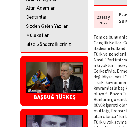
Altın Adamlar
Esas
Destanlar
23 May
Ser
2022
Sizden Gelen Yazılar
Mülakatlar
Tam da bunu anlat
Gençlik Kolları G
Bize Gönderdikleriniz
ifadesini kullan
Türkiye gençleri!..
Nasıl "Partimiz s
ırkı yoktur" hezey
Çerkez'iyle, Erme
değildiyse, nasıl 
'Türk' kavramına 
kavramlarla baş k
oluyor!.. Bazen Tü
BAŞBUĞ TÜRKEŞ
Bunların gözünde '
büyük işareti ola
mutfağı, Fransız 
alan olunca 'Türk
Türk'ü yok saymak