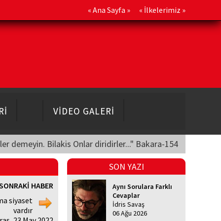
«
Ana Sayfa
» «
İlkelerimiz
»
Rİ
VİDEO GALERİ
üler demeyin. Bilakis Onlar diridirler..." Bakara-154
SON YAZI
SONRAKİ HABER
Aynı Sorulara Farklı
Cevaplar
ma siyaset
İdris Savaş
vardır
06 Ağu 2026
ras, 23 May 2022