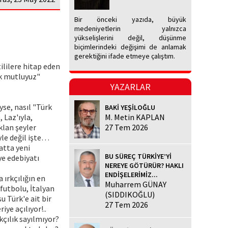
Bir önceki yazıda, büyük
medeniyetlerin yalnızca
yükselişlerini değil, düşünme
biçimlerindeki değişimi de anlamak
gerektiğini ifade etmeye çalıştım.
ililere hitap eden
ok mutluyuz"
YAZARLAR
se, nasıl "Türk
BAKİ YEŞİLOĞLU
 Laz'ıyla,
M. Metin KAPLAN
klan şeyler
27 Tem 2026
öyle değil işte…
atta yeni
BU SÜREÇ TÜRKİYE’Yİ
ye edebiyatı
NEREYE GÖTÜRÜR? HAKLI
ENDİŞELERİMİZ...
 ırkçılığın en
Muharrem GÜNAY
futbolu, İtalyan
(SIDDIKOĞLU)
 Türk'e ait bir
27 Tem 2026
ye açılıyor!..
kçılık sayılmıyor?