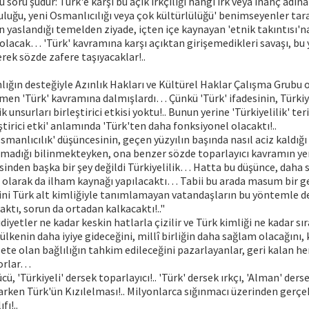
ru soru şudur: Türk'e karşı bu açık ırkçılığı hangi ırk veya inanç adı
luğu, yeni Osmanlıcılığı veya çok kültürlülüğü' benimseyenler tara
nın yaslandığı temelden ziyade, içten içe kaynayan 'etnik takıntısı'
olacak… 'Türk' kavramına karşı açıktan girişemedikleri savaşı, b
rek sözde zafere taşıyacaklar!..
lığın desteğiyle Azınlık Hakları ve Kültürel Haklar Çalışma Grub
emen 'Türk' kavramına dalmışlardı… Çünkü 'Türk' ifadesinin, Türki
ik unsurları birleştirici etkisi yoktu!.. Bunun yerine 'Türkiyelilik' te
eştirici etki' anlamında 'Türk'ten daha fonksiyonel olacaktı!..
smanlıcılık' düşüncesinin, geçen yüzyılın başında nasıl aciz kaldığı 
madığı bilinmekteyken, ona benzer sözde toparlayıcı kavramın yen
inden başka bir şey değildi Türkiyelilik… Hatta bu düşünce, daha 
olarak da ilham kaynağı yapılacaktı… Tabii bu arada masum bir ge
ini Türk alt kimliğiyle tanımlamayan vatandaşların bu yöntemle d
ktı, sorun da ortadan kalkacaktı!.."
idiyetler ne kadar keskin hatlarla çizilir ve Türk kimliği ne kadar sı
 ülkenin daha iyiye gideceğini, millî birliğin daha sağlam olacağını,
lete olan bağlılığın tahkim edileceğini pazarlayanlar, geri kalan 
orlar…
cü, 'Türkiyeli' dersek toparlayıcı!.. 'Türk' dersek ırkçı, 'Alman' ders
karken Türk'ün Kızılelması!.. Milyonlarca sığınmacı üzerinden gerçe
fı!..