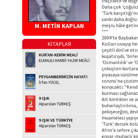
Irkçılıktır ve doğ
Daha çok 'çoğulcu
'Türk karşıtlığı'
sanki daha doğru 
M. METİN KAPLAN
meşru hâle getire
***
2004'te Başbakan
KİTAPLAR
Kolları sıvayıp h
çeşitli dinî ve etn
KUR'AN-KERİM MEALİ
kuşatıcıydı, 'birl
ELMALILI HAMDİ YAZIR MEÂLİ
'Osmanlılık' ve 'O
çöküşten kurtara
piyasaya sürülmes
PEYGAMBERİMİZİN HAYATI
sorunu'na çözüm 
İrfan YÜCEL
konacaktı: "Kend
kurması sağlanaca
9 IŞIK
Alt kimlikler ve a
Alparslan TÜRKEŞ
buharlaştırılırsa,
pekişeceğini, dev
muamelesi yapıy
9 IŞIK VE TÜRKÝYE
'Türk' dersek bölü
Alparslan TÜRKEŞ
Afrin'e sefere çı
ensar-muhacir kılı