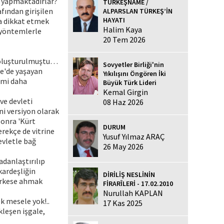
na yapmaktadırlar?
TÜRKEŞNAME /
fından girişilen
ALPARSLAN TÜRKEŞ’İN
HAYATI
na dikkat etmek
Halim Kaya
u yöntemlerle
20 Tem 2026
u oluşturulmuştu…
Sovyetler Birliği'nin
ye'de yaşayan
Yıkılışını Öngören İki
rimi daha
Büyük Türk Lideri
Kemal Girgin
ve devleti
08 Haz 2026
i versiyon olarak
sonra 'Kürt
DURUM
rekçe de vitrine
Yusuf Yılmaz ARAÇ
evletle bağ
26 May 2026
radanlaştırılıp
 kardeşliğin
DİRİLİŞ NESLİNİN
herkese ahmak
FİRARÎLERİ - 17.02.2010
Nurullah KAPLAN
ek mesele yok!..
17 Kas 2025
kleşen işgale,