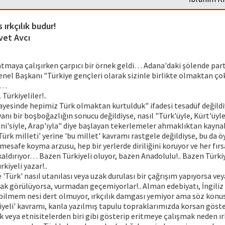
 ırkçılık budur!
vet Avcı
maya çalışırken çarpıcı bir örnek geldi… Adana'daki şölende part
enel Başkanı "Türkiye gençleri olarak sizinle birlikte olmaktan ç
dı…
 Türkiyeliler!..
ayesinde hepimiz Türk olmaktan kurtulduk" ifadesi tesadüf değildiy
anı bir boşboğazlığın sonucu değildiyse, nasıl "Türk'üyle, Kürt'üyle,
ni'siyle, Arap'ıyla" diye başlayan tekerlemeler ahmaklıktan kayna
'Türk milleti' yerine 'bu millet' kavramı rastgele değildiyse, bu da 
mesafe koyma arzusu, hep bir yerlerde diriliğini koruyor ve her fırs
aldırıyor… Bazen Türkiyeli oluyor, bazen Anadolulu!.. Bazen Türki
rkiyeli yazar!..
Türk' nasıl utanılası veya uzak durulası bir çağrışım yapıyorsa veya
rak görülüyorsa, vurmadan geçemiyorlar!.. Alman edebiyatı, İngiliz 
bilmem nesi dert olmuyor, ırkçılık damgası yemiyor ama söz konusu
iyeli' kavramı, kanla yazılmış tapulu topraklarımızda korsan gösteri
 veya etnisitelerden biri gibi gösterip eritmeye çalışmak neden ır