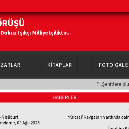
ÖRÜŞÜ
kuz Işıkçı Milliyetçiliktir...
AZARLAR
KİTAPLAR
FOTO GALE
"...Şehitlere öl
HABERLER
-Nisâburî
‘Kutsal’ kavgaların ardında dai
andemir, 03 Ağu 2026
İbrahim Ki