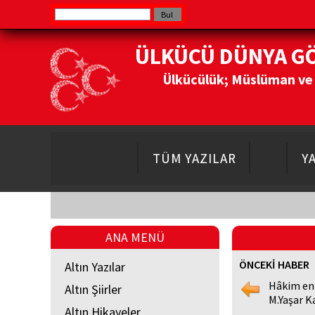
ÜLKÜCÜ DÜNYA G
Ülkücülük; Müslüman ve Do
TÜM YAZILAR
Y
ANA MENÜ
ÖNCEKİ HABER
Altın Yazılar
Hâkim en
Altın Şiirler
M.Yaşar K
Altın Hikayeler