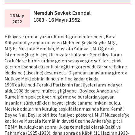
Memduh Şevket Esendal
16 May
1883 - 16 Mayıs 1952
2022
Hikâye ve roman yazarı. Rumeli göçmenlerinden, Kara
Kâhyalar diye anılan aileden Mehmed Şevki Beydir. M.Ş.,
M.Ş.E., Mustafa Memduh, Mustafa Yalınkat, M. Oğulcuk,
İstemenoğlu gibi çeşitli imzalar kullandı. Gençlik yıllarını
Çorlu’da ve birbiri ardına gelen savaş ve göç şartları içinde
geçiren Esendal düzenli bir eğitim göremedi. Bir süre Edirne
İdadisine (Lisesine) devam etti. Dışarıdan sınavlarına girerek
Mülkiye Mektebinin ikinci sınıfina kadar okudu.
1906’da İttihad-Terakki Partisinin faal üyeleri arasında yer
aldı. 1908’de parti müfettişliği yaptı. Böylece Anadolu ve
Rumeli’nin pek çok yerini görme ve buralarda yaşayan
insanları sürdürdükleri hayat içinde tanıma imkânı buldu.
Meslek odalarının kurulup teşkilâtlanmasında Kara Kemâl
Bey ve Nail Bey ile birlikte faaliyet gösterdi. Millî Mücadele’ye
katıldı ve Mustafa Kemâl’in daveti üzerine Ankara’ya gitti.
TBMM kurulduktan sonra ilk dış temsilcisi olarak Bakû ve
Tahran’da (1925-1930), daha sonra da Kâbil (11 Haziran 1933-