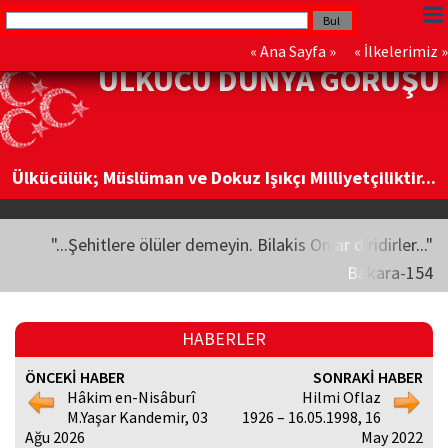
«
Ana Sayfa
» «
İlkelerimiz
»
ÜLKÜCÜ DÜNYA GÖRÜŞÜ
Ülkücülük; Müslüman ve Dokuz Işıkçı Milliyetçiliktir...
"...Şehitlere ölüler demeyin. Bilakis Onlar diridirler..."
Bakara-154
HABERLER
ÖNCEKİ HABER
SONRAKİ HABER
Hâkim en-Nisâburî
Hilmi Oflaz
M.Yaşar Kandemir, 03
1926 – 16.05.1998, 16
Ağu 2026
May 2022