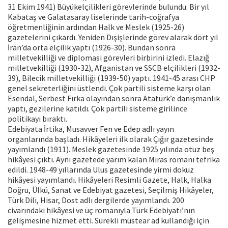
31 Ekim 1941) Büyükelçilikleri görevlerinde bulundu. Bir yıl
Kabataş ve Galatasaray liselerinde tarih-coğrafya
öğretmenliğinin ardından Halk ve Meslek (1925-26)
gazetelerini çıkardı. Yeniden Dışişlerinde görev alarak dört yıl
İran’da orta elçilik yaptı (1926-30). Bundan sonra
milletvekilliği ve diplomasi görevleri birbirini izledi. Elazığ
milletvekilliği (1930-32), Afganistan ve SSCB elçilikleri (1932-
39), Bilecik milletvekilliği (1939-50) yaptı. 1941-45 arası CHP
genel sekreterliğini üstlendi. Çok partili sisteme karşı olan
Esendal, Serbest Fırka olayından sonra Atatürk’e danışmanlık
yaptı, gezilerine katıldı. Çok partili sisteme girilince
politikayı bıraktı.
Edebiyata İrtika, Musavver Fen ve Edep adlı yayın
organlarında başladı. Hikâyeleri ilk olarak Çığır gazetesinde
yayımlandı (1911). Meslek gazetesinde 1925 yılında otuz beş
hikâyesi çıktı. Aynı gazetede yarım kalan Miras romanı tefrika
edildi. 1948-49 yıllarında Ulus gazetesinde yirmi dokuz
hikâyesi yayımlandı. Hikâyeleri Resimli Gazete, Halk, Halka
Doğru, Ülkü, Sanat ve Edebiyat gazetesi, Seçilmiş Hikâyeler,
Türk Dili, Hisar, Dost adlı dergilerde yayımlandı. 200
civarındaki hikâyesi ve üç romanıyla Türk Edebiyatı’nın
gelişmesine hizmet etti. Sürekli müstear ad kullandığı için