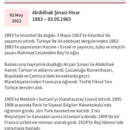
Abdülhak Şinasi Hisar
02 May
1883 – 03.05.1963
2022
1883'te İstanbul'da doğdu. 3 Mayıs 1963'te İstanbul'da
yaşamını yitirdi. Türkiye'de ilk edebiyat dergilerinden 1882-
1883'te yayınlanan Hazine-i Evrak'ın yayıncısı, öykü ve eleştiri
yazarı Mahmud Celaleddin Bey'in oğlu.
Babası ona hayranlık duyduğu iki şair Şinasi ile Abdülhak
Hamit Tarhan'ın adlarını verdi. Çocukluğu Rumelihisarı,
Büyükada ve Çamlıca'daki konaklarda geçti.
Mürebbiyelerinden Fransızca öğrendi. Tevfik Fikret'ten
Türkçe dersleri aldı.
1905'te Mekteb-i Sultani'yi (Galatasaray Lisesi) bitirdi. 1905-
1908 arasında Paris'te Siyasal Bilgiler Yüksekokulu'nda
öğrenim gördü. Jön Türk hareketine katıldı. 2'nci
Meşrutiyet'in ilanından sonra İstanbul'a döndü. 1909'da bir
Fransız şirketine memur olarak girdi. 1924'te Reji İdaresi'nde
çalışmaya başladı.