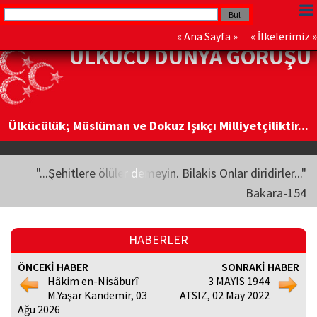
«
Ana Sayfa
» «
İlkelerimiz
»
ÜLKÜCÜ DÜNYA GÖRÜŞÜ
Ülkücülük; Müslüman ve Dokuz Işıkçı Milliyetçiliktir...
"...Şehitlere ölüler demeyin. Bilakis Onlar diridirler..."
Bakara-154
HABERLER
ÖNCEKİ HABER
SONRAKİ HABER
Hâkim en-Nisâburî
3 MAYIS 1944
M.Yaşar Kandemir, 03
ATSIZ, 02 May 2022
Ağu 2026