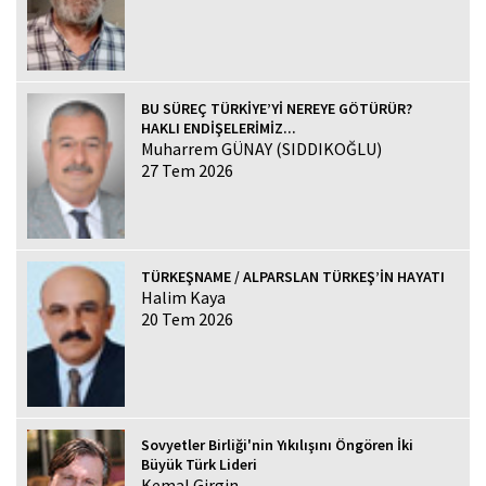
BU SÜREÇ TÜRKİYE’Yİ NEREYE GÖTÜRÜR?
HAKLI ENDİŞELERİMİZ...
Muharrem GÜNAY (SIDDIKOĞLU)
27 Tem 2026
TÜRKEŞNAME / ALPARSLAN TÜRKEŞ’İN HAYATI
Halim Kaya
20 Tem 2026
Sovyetler Birliği'nin Yıkılışını Öngören İki
Büyük Türk Lideri
Kemal Girgin