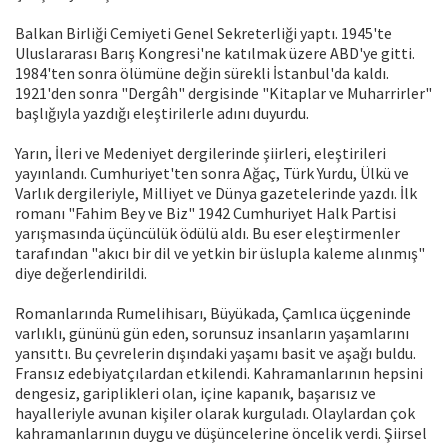
Balkan Birliği Cemiyeti Genel Sekreterliği yaptı. 1945'te
Uluslararası Barış Kongresi'ne katılmak üzere ABD'ye gitti.
1984'ten sonra ölümüne değin sürekli İstanbul'da kaldı.
1921'den sonra "Dergâh" dergisinde "Kitaplar ve Muharrirler"
başlığıyla yazdığı eleştirilerle adını duyurdu.
Yarın, İleri ve Medeniyet dergilerinde şiirleri, eleştirileri
yayınlandı. Cumhuriyet'ten sonra Ağaç, Türk Yurdu, Ülkü ve
Varlık dergileriyle, Milliyet ve Dünya gazetelerinde yazdı. İlk
romanı "Fahim Bey ve Biz" 1942 Cumhuriyet Halk Partisi
yarışmasında üçüncülük ödülü aldı. Bu eser eleştirmenler
tarafından "akıcı bir dil ve yetkin bir üslupla kaleme alınmış"
diye değerlendirildi.
Romanlarında Rumelihisarı, Büyükada, Çamlıca üçgeninde
varlıklı, gününü gün eden, sorunsuz insanların yaşamlarını
yansıttı. Bu çevrelerin dışındaki yaşamı basit ve aşağı buldu.
Fransız edebiyatçılardan etkilendi. Kahramanlarının hepsini
dengesiz, gariplikleri olan, içine kapanık, başarısız ve
hayalleriyle avunan kişiler olarak kurguladı. Olaylardan çok
kahramanlarının duygu ve düşüncelerine öncelik verdi. Şiirsel