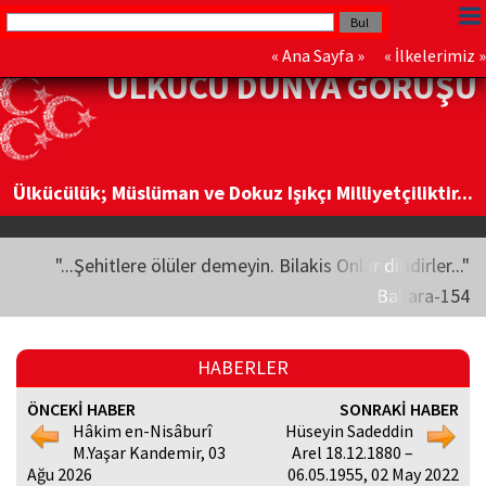
«
Ana Sayfa
» «
İlkelerimiz
»
ÜLKÜCÜ DÜNYA GÖRÜŞÜ
Ülkücülük; Müslüman ve Dokuz Işıkçı Milliyetçiliktir...
"...Şehitlere ölüler demeyin. Bilakis Onlar diridirler..."
Bakara-154
HABERLER
ÖNCEKİ HABER
SONRAKİ HABER
Hâkim en-Nisâburî
Hüseyin Sadeddin
M.Yaşar Kandemir, 03
Arel 18.12.1880 –
Ağu 2026
06.05.1955, 02 May 2022