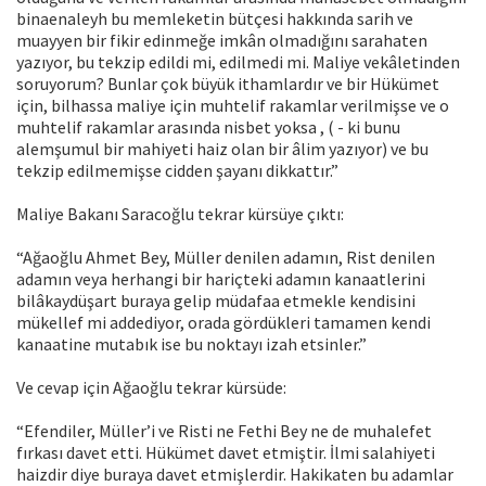
binaenaleyh bu memleketin bütçesi hakkında sarih ve
muayyen bir fikir edinmeğe imkân olmadığını sarahaten
yazıyor, bu tekzip edildi mi, edilmedi mi. Maliye vekâletinden
soruyorum? Bunlar çok büyük ithamlardır ve bir Hükümet
için, bilhassa maliye için muhtelif rakamlar verilmişse ve o
muhtelif rakamlar arasında nisbet yoksa , ( - ki bunu
alemşumul bir mahiyeti haiz olan bir âlim yazıyor) ve bu
tekzip edilmemişse cidden şayanı dikkattır.”
Maliye Bakanı Saracoğlu tekrar kürsüye çıktı:
“Ağaoğlu Ahmet Bey, Müller denilen adamın, Rist denilen
adamın veya herhangi bir hariçteki adamın kanaatlerini
bilâkaydüşart buraya gelip müdafaa etmekle kendisini
mükellef mi addediyor, orada gördükleri tamamen kendi
kanaatine mutabık ise bu noktayı izah etsinler.”
Ve cevap için Ağaoğlu tekrar kürsüde:
“Efendiler, Müller’i ve Risti ne Fethi Bey ne de muhalefet
fırkası davet etti. Hükümet davet etmiştir. İlmi salahiyeti
haizdir diye buraya davet etmişlerdir. Hakikaten bu adamlar