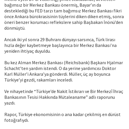
bağımsız bir Merkez Bankası önermiş, Bayar’ın da
desteklediği bu FED tarzı tam bağımsız Merkez Bankası fikri
önce Ankara bürokrasisinin tüylerini diken diken etmiş, sonra
öneri benzer korumacı reflekslere sahip Başbakan İnönü’den
dönmüştü.
Ancak iki yıl sonra 29 Buhranı dünyayı sarsınca, Türk lirası
hızla değer kaybetmeye başlayınca bir Merkez Bankası’na
yeniden ihtiyaç duyuldu.
Bu kez Alman Merkez Bankası (Reichsbank) Başkanı Hjalmar
Schacht’ten yardım istendi. O da yerine yardımcısı Doktor
Karl Müller’i Ankara’ya gönderdi. Müller, üç ay boyunca
Türkiye’yi gezdi, rakamları inceledi.
Ve nihayetinde “Türkiye’de Nakit İstikrarı ve Bir Merkezî İhraç
Bankasının Tesisi Hakkında Mütaleaname” adlı raporunu
yazdı.
Rapor, Türkiye ekonomisinin o ana kadar çekilmiş en dürüst
fotoğrafıydı.