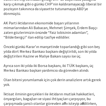
karşı çıkmak gibi o günkü CHP’nin kaldıramayacağı liberal bir
pozisyon takınınca da siyasette tutunamayıp ABD’ye
dönmüştü.
AK Parti iktidarının ekonomide başarı yıllarının
mimarlarından Ali Babacan, Mehmet Şimşek, Erdem Başçı
zaten gözlerimizin önünde “Faiz lobisinin adamları”,
“Bilderbergçi” ilan edilip tasfiye edildiler.
Önceki günkü Karar’ın manşetinde toparlandığı gibi son beş
yılda dört Merkez Bankası başkanı değiştirildi, son iki yılda
değiştirilen Hazine ve Maliye Bakanı sayısı ise üç.
Ayrıca son iki yılda iki Borsa başkanı, iki TÜİK başkanı, üç
Merkez Bankası başkan yardımcısı da görevden alındı.
Olan biteni yorumlamak için çok derin analizlere artık gerek
yok.
İktisat ilminin gerçekleri ile iktidarın mutlak hakikatleri,
önyargıları, bagajları ve siyasi ihtiyaçları çarpışıyor, bu
çarpışmada şanslı olanlar görevden affını isteyip affedilirken,