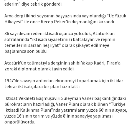
ederim” diye tebrik gönderdi.
Ama dergi ikinci sayısının başyazısında yayınlandığı “Üç Yüzük
Hikayesi” ile önce Recep Peker’in düşmanlığını kazandı.
36 sayı devam eden iktisadi üçüncü yolculuk, Atatürk’ün
sofralarında “iktisadi siyasetimizi baltalayan ve rejimin
temellerini sarsan neşriyat” olarak şikayet edilmeye
başlanınca son buldu.
Atatürk’ün talimatıyla derginin sahibi Yakup Kadri, Tiran’a
zoraki diplomat olarak tayin edildi.
1947’de savaşın ardından ekonomiyi toparlamak için iktidar
tekrar iktisatçılara bir plan hazırlattı.
İktisat Vekaleti Başmüşaviri Süleyman Vaner başkanlığındaki
bürokratların hazırladığı, Vaner Planı olarak bilinen “Türkiye
İktisadi Kalkınma Planı”nda yatırımların yüzde 60’nın altyapı,
yüzde 16’sının tarım ve yüzde 8’inin sanayiye yapılması
öngörülüyordu.