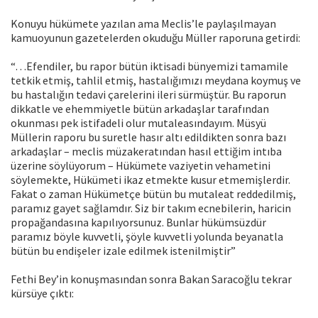
Konuyu hükümete yazılan ama Meclis’le paylaşılmayan
kamuoyunun gazetelerden okuduğu Müller raporuna getirdi:
“…Efendiler, bu rapor bütün iktisadi bünyemizi tamamile
tetkik etmiş, tahlil etmiş, hastalığımızı meydana koymuş ve
bu hastalığın tedavi çarelerini ileri sürmüştür. Bu raporun
dikkatle ve ehemmiyetle bütün arkadaşlar tarafından
okunması pek istifadeli olur mutaleasındayım. Müsyü
Müllerin raporu bu suretle hasır altı edildikten sonra bazı
arkadaşlar – meclis müzakeratından hasıl ettiğim intıba
üzerine söylüyorum – Hükümete vaziyetin vehametini
söylemekte, Hükümeti ikaz etmekte kusur etmemişlerdir.
Fakat o zaman Hükümetçe bütün bu mutaleat reddedilmiş,
paramız gayet sağlamdır. Siz bir takım ecnebilerin, haricin
propağandasına kapılıyorsunuz. Bunlar hükümsüzdür
paramız böyle kuvvetli, şöyle kuvvetli yolunda beyanatla
bütün bu endişeler izale edilmek istenilmiştir”
Fethi Bey’in konuşmasından sonra Bakan Saracoğlu tekrar
kürsüye çıktı: