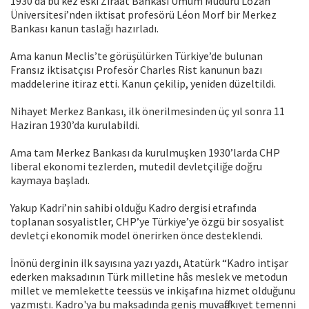
1930’da bu kez eski Ziraat Bankası Umum Müdürü Lozan
Üniversitesi’nden iktisat profesörü Léon Morf bir Merkez
Bankası kanun taslağı hazırladı.
Ama kanun Meclis’te görüşülürken Türkiye’de bulunan
Fransız iktisatçısı Profesör Charles Rist kanunun bazı
maddelerine itiraz etti. Kanun çekilip, yeniden düzeltildi.
Nihayet Merkez Bankası, ilk önerilmesinden üç yıl sonra 11
Haziran 1930’da kurulabildi.
Ama tam Merkez Bankası da kurulmuşken 1930’larda CHP
liberal ekonomi tezlerden, mutedil devletçiliğe doğru
kaymaya başladı.
Yakup Kadri’nin sahibi olduğu Kadro dergisi etrafında
toplanan sosyalistler, CHP’ye Türkiye’ye özgü bir sosyalist
devletçi ekonomik model önerirken önce desteklendi.
İnönü derginin ilk sayısına yazı yazdı, Atatürk “Kadro intişar
ederken maksadının Türk milletine hâs meslek ve metodun
millet ve memlekette teessüs ve inkişafına hizmet olduğunu
yazmıştı. Kadro'ya bu maksadında geniş muvaffakıyet temenni