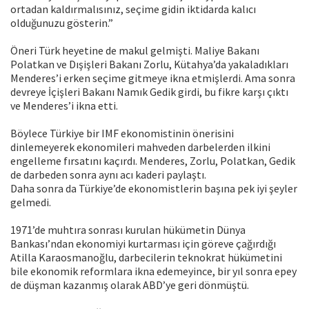
ortadan kaldırmalısınız, seçime gidin iktidarda kalıcı
olduğunuzu gösterin.”
Öneri Türk heyetine de makul gelmişti. Maliye Bakanı
Polatkan ve Dışişleri Bakanı Zorlu, Kütahya’da yakaladıkları
Menderes’i erken seçime gitmeye ikna etmişlerdi. Ama sonra
devreye İçişleri Bakanı Namık Gedik girdi, bu fikre karşı çıktı
ve Menderes’i ikna etti.
Böylece Türkiye bir IMF ekonomistinin önerisini
dinlemeyerek ekonomileri mahveden darbelerden ilkini
engelleme fırsatını kaçırdı. Menderes, Zorlu, Polatkan, Gedik
de darbeden sonra aynı acı kaderi paylaştı.
Daha sonra da Türkiye’de ekonomistlerin başına pek iyi şeyler
gelmedi.
1971’de muhtıra sonrası kurulan hükümetin Dünya
Bankası’ndan ekonomiyi kurtarması için göreve çağırdığı
Atilla Karaosmanoğlu, darbecilerin teknokrat hükümetini
bile ekonomik reformlara ikna edemeyince, bir yıl sonra epey
de düşman kazanmış olarak ABD’ye geri dönmüştü.