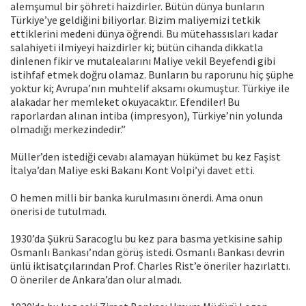
alemşumul bir şöhreti haizdirler. Bütün dünya bunların
Türkiye’ye geldiğini biliyorlar. Bizim maliyemizi tetkik
ettiklerini medeni dünya öğrendi. Bu mütehassısları kadar
salahiyeti ilmiyeyi haizdirler ki; bütün cihanda dikkatla
dinlenen fikir ve mutalealarını Maliye vekil Beyefendi gibi
istihfaf etmek doğru olamaz. Bunların bu raporunu hiç şüphe
yoktur ki; Avrupa’nın muhtelif aksamı okumuştur. Türkiye ile
alakadar her memleket okuyacaktır. Efendiler! Bu
raporlardan alınan intiba (impresyon), Türkiye’nin yolunda
olmadığı merkezindedir.”
Müller’den istediği cevabı alamayan hükümet bu kez Faşist
İtalya’dan Maliye eski Bakanı Kont Volpi’yi davet etti.
O hemen milli bir banka kurulmasını önerdi. Ama onun
önerisi de tutulmadı.
1930’da Şükrü Saracoglu bu kez para basma yetkisine sahip
Osmanlı Bankası’ndan görüş istedi. Osmanlı Bankası devrin
ünlü iktisatçılarından Prof. Charles Rist’e öneriler hazırlattı.
O öneriler de Ankara’dan olur almadı.