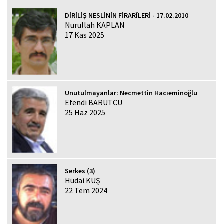
DİRİLİŞ NESLİNİN FİRARÎLERİ - 17.02.2010
Nurullah KAPLAN
17 Kas 2025
Unutulmayanlar: Necmettin Hacıeminoğlu
Efendi BARUTCU
25 Haz 2025
Serkes (3)
Hüdai KUŞ
22 Tem 2024