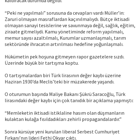
kaldıracak durumda değildi.
“Peki ne yapılmalı” sorusuna da cevapları vardı Müller’in:
Zaruri olmayan masraflardan kaçınılmalıydı. Bütçe iktisadi
olmayan sanayi tesislerine ve savunmaya değil, sağlık, eğitim,
ziraate gitmeliydi. Kamu yönetiminde reform yapılmalı,
memur sayısı azaltılmalı, Kurumlar uzmanlaşmalı, tarım
sektöründe ihracatın artırılması hedefine yoğunlaşmalı.
Hükümetin pek hoşuna gitmeyen rapor gazetelere sızdı.
Üzerinde büyük bir tartışma koptu.
O tartışmalardan biri Türk lirasının değer kaybı üzerine
Haziran 1930’da Meclis’teki bir müzakerede yaşandı.
O oturumun başında Maliye Bakanı Şükrü Saracoğlu, Türk
lirasındaki değer kaybı için çok tanıdık bir açıklama yapmıştı:
“Memleketin iktisadi istiklaline hasım olan düşmanların
kulaktan kulağa fısıldadıkları zehirli propagandalardır.”
Sonra kürsüye yeni kurulan liberal Serbest Cumhuriyet
Fırkanı’nın lideri Fethi Okyar çıktı.