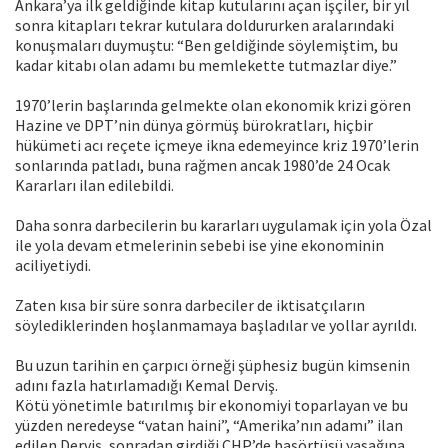
Ankara’ya ilk geldiğinde kitap kutularını açan işçiler, bir yıl
sonra kitapları tekrar kutulara doldururken aralarındaki
konuşmaları duymuştu: “Ben geldiğinde söylemiştim, bu
kadar kitabı olan adamı bu memlekette tutmazlar diye.”
1970’lerin başlarında gelmekte olan ekonomik krizi gören
Hazine ve DPT’nin dünya görmüş bürokratları, hiçbir
hükümeti acı reçete içmeye ikna edemeyince kriz 1970’lerin
sonlarında patladı, buna rağmen ancak 1980’de 24 Ocak
Kararları ilan edilebildi.
Daha sonra darbecilerin bu kararları uygulamak için yola Özal
ile yola devam etmelerinin sebebi ise yine ekonominin
aciliyetiydi.
Zaten kısa bir süre sonra darbeciler de iktisatçıların
söylediklerinden hoşlanmamaya başladılar ve yollar ayrıldı.
Bu uzun tarihin en çarpıcı örneği şüphesiz bugün kimsenin
adını fazla hatırlamadığı Kemal Derviş.
Kötü yönetimle batırılmış bir ekonomiyi toparlayan ve bu
yüzden neredeyse “vatan haini”, “Amerika’nın adamı” ilan
edilen Derviş, sonradan girdiği CHP’de başörtüsü yasağına