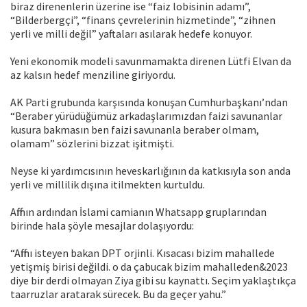
biraz direnenlerin üzerine ise “faiz lobisinin adamı”,
“Bilderbergçi”, “finans çevrelerinin hizmetinde”, “zihnen
yerli ve milli değil” yaftaları asılarak hedefe konuyor.
Yeni ekonomik modeli savunmamakta direnen Lütfi Elvan da
az kalsın hedef menziline giriyordu.
AK Parti grubunda karşısında konuşan Cumhurbaşkanı’ndan
“Beraber yürüdüğümüz arkadaşlarımızdan faizi savunanlar
kusura bakmasın ben faizi savunanla beraber olmam,
olamam” sözlerini bizzat işitmişti.
Neyse ki yardımcısının heveskarlığının da katkısıyla son anda
yerli ve millilik dışına itilmekten kurtuldu.
Affının ardından İslami camianın Whatsapp gruplarından
birinde hala şöyle mesajlar dolaşıyordu:
“Affını isteyen bakan DPT orjinli. Kısacası bizim mahallede
yetişmiş birisi değildi. o da çabucak bizim mahalleden&2023
diye bir derdi olmayan Ziya gibi su kaynattı. Seçim yaklaştıkça
taarruzlar aratarak sürecek. Bu da geçer yahu.”