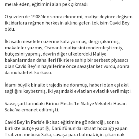
merak eden, eğitimini alan pek çıkmadı.
O yüzden de 1908’den sonra ekonomi, maliye deyince değişen
iktidarlara rağmen herkesin aklına gelen tek isim Cavid Bey
oldu.
İktisadi meseleler üzerine kafa yormuş, dergi çıkarmış,
makaleler yazmış, Osmanlı maliyesini modernleştirmiş,
bütçesini yapmış, devrin diğer ülkelerdeki Maliye
bakanlarından daha ileri fikirlere sahip bir serbest piyasacı
olan Cavid Bey’in hayallerine önce savaşlar ket vurdu, sonra
da muhalefet korkusu.
İdamı büyük bir aile trajedisine dönmüş, haberi olan eşi akıl
sağlığını kaybetmiş, iki yaşındaki evlatları evlatlık verilmişti.
Savaş şartlarındaki Birinci Meclis’te Maliye Vekaleti Hasan
Saka’ya emanet edilmişti.
Cavid Bey’in Paris’e iktisat eğitimine gönderdiği, sonra
birlikte bütçe yaptığı, Darülfünun’da iktisat hocalığı yapan
Trabzon mebusu Saka, savaşa para bulmak için çıkarmak