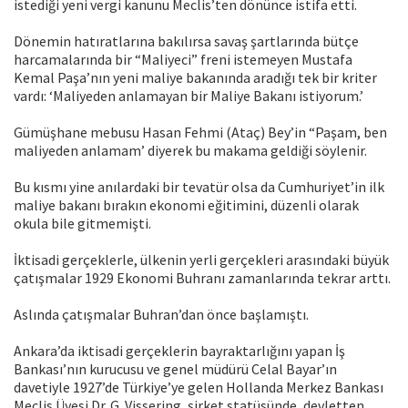
istediği yeni vergi kanunu Meclis’ten dönünce istifa etti.
Dönemin hatıratlarına bakılırsa savaş şartlarında bütçe
harcamalarında bir “Maliyeci” freni istemeyen Mustafa
Kemal Paşa’nın yeni maliye bakanında aradığı tek bir kriter
vardı: ‘Maliyeden anlamayan bir Maliye Bakanı istiyorum.’
Gümüşhane mebusu Hasan Fehmi (Ataç) Bey’in “Paşam, ben
maliyeden anlamam’ diyerek bu makama geldiği söylenir.
Bu kısmı yine anılardaki bir tevatür olsa da Cumhuriyet’in ilk
maliye bakanı bırakın ekonomi eğitimini, düzenli olarak
okula bile gitmemişti.
İktisadi gerçeklerle, ülkenin yerli gerçekleri arasındaki büyük
çatışmalar 1929 Ekonomi Buhranı zamanlarında tekrar arttı.
Aslında çatışmalar Buhran’dan önce başlamıştı.
Ankara’da iktisadi gerçeklerin bayraktarlığını yapan İş
Bankası’nın kurucusu ve genel müdürü Celal Bayar’ın
davetiyle 1927’de Türkiye’ye gelen Hollanda Merkez Bankası
Meclis Üyesi Dr. G. Vissering, şirket statüsünde, devletten