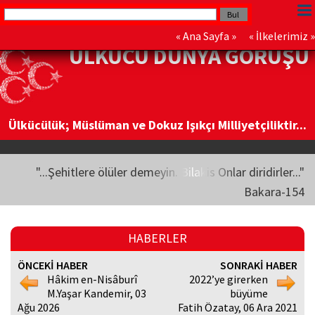
«
Ana Sayfa
» «
İlkelerimiz
»
ÜLKÜCÜ DÜNYA GÖRÜŞÜ
Ülkücülük; Müslüman ve Dokuz Işıkçı Milliyetçiliktir...
"...Şehitlere ölüler demeyin. Bilakis Onlar diridirler..."
Bakara-154
HABERLER
ÖNCEKİ HABER
SONRAKİ HABER
Hâkim en-Nisâburî
2022’ye girerken
M.Yaşar Kandemir, 03
büyüme
Ağu 2026
Fatih Özatay, 06 Ara 2021