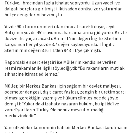
Türkiye, ihracından fazla ithalat yapıyordu. Uzun vadeli ve
dalgalı borçlara girilmişti. İktisaden dönüşü zor yatırımlar
bütçe dengelerini bozmuştu.
Yüzde 90’ı tarım ürünleri olan ihracat sürekli düşüşteydi.
Bütçenin yüzde 45’i savunma harcamalarına gidiyordu. Krizle
dövize ihtiyaç artacaktı. Ama TL’nin değeri İngiliz Sterlin’i
karşısında her yıl yüzde 3.7 değer kaybediyordu. 1 İngiliz
Sterlini’nin değeri 816 TL’den 943 TL’ye çıkmıştı.
Rapordaki en sert eleştiri ise Müller’in kendisine verilen
resmi rakamlar ile ilgili söylediğiydi: “Bu rakamların mutlak
sıhhatine itimat edilemez.”
Müller, bir Merkez Bankası için sağlam bir devlet maliyesi,
ödemeler dengesi, dış ticaret fazlası, zengin bir üretim şartı
olması gerektiğini yazmış ve hüküm cümlesinde de şöyle
demişti: “Yukarıdaki izahata nazaran hüküm, bu iptidaî ve
zarurî şartların Türkiye’de henüz mevcut olmadığı
merkezindedir.”
Yani ülkedeki ekonominin hali bir Merkez Bankası kurulmasını