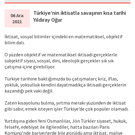
Türkiye’nin iktisatla savaşının kısa tarihi
06 Ara
Yıldıray Oğur
2021
İktisat, sosyal bilimler içindeki en matematiksel, objektif
bilim dalı.
O yüzden objektif ve matematiksel iktisadi gerçeklerle
sübjektif siyasi, sosyal, dini, ideolojik gerçekler sık sık
çatışma içine girebiliyor.
Türkiye tarihine baktığımızda bu çatışmaları; kriz, iflas,
yokluk, yoksulluk kendini dayatmadıkça iktisadi gerçeklerin
kazandığı pek vaki değil.
Zaten kısayolunu bulma, yırtma merakı yüzünden de iktisat
gibi sabır, emek isteyen işler Türkiye’de çok popüler olamadı.
Yurtdışına giden Yeni Osmanlılar, Jön Türkler siyaset, hukuk,
felsefe, edebiyat ile ilgilendiler, hatta bazıları Paris
Komünü’nde bariyerlerde bile görüldü ama iktisat, maliye