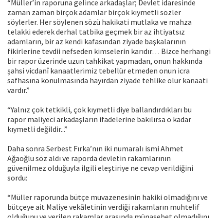
“Müller’in raporuna gelince arkadaşlar; Devlet idaresinde
zaman zaman birçok adamlar birçok kıymetli sözler
söylerler. Her söylenen sözü hakikati mutlaka ve mahza
telakki ederek derhal tatbika geçmek bir az ihtiyatsız
adamların, bir az kendi kafasından ziyade başkalarının
fikirlerine tevdii nefseden kimselerin karıdır… Bizce herhangi
bir rapor üzerinde uzun tahkikat yapmadan, onun hakkında
şahsi vicdanî kanaatlerimiz tebellür etmeden onun icra
safhasına konulmasında hayırdan ziyade tehlike olur kanaati
vardır.”
“Yalnız çok tetkikli, çok kıymetli diye ballandırdıkları bu
rapor maliyeci arkadaşların ifadelerine bakılırsa o kadar
kıymetli değildir...”
Daha sonra Serbest Fırka’nın iki numaralı ismi Ahmet
Ağaoğlu söz aldı ve raporda devletin rakamlarının
güvenilmez olduğuyla ilgili eleştiriye ne cevap verildiğini
sordu:
“Müller raporunda bütçe muvazenesinin hakiki olmadığını ve
bütçeye ait Maliye vekâletinin verdiği rakamların muhtelif
olduğunu ve verilen rakamlar arasında münasebet olmadığını