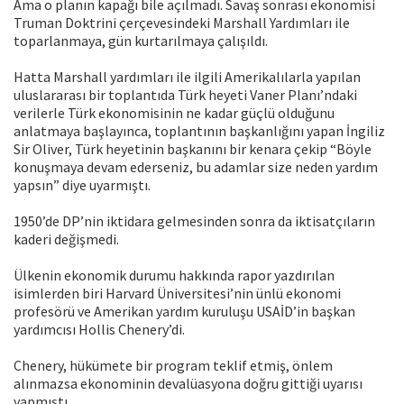
Ama o planın kapağı bile açılmadı. Savaş sonrası ekonomisi
Truman Doktrini çerçevesindeki Marshall Yardımları ile
toparlanmaya, gün kurtarılmaya çalışıldı.
Hatta Marshall yardımları ile ilgili Amerikalılarla yapılan
uluslararası bir toplantıda Türk heyeti Vaner Planı’ndaki
verilerle Türk ekonomisinin ne kadar güçlü olduğunu
anlatmaya başlayınca, toplantının başkanlığını yapan İngiliz
Sir Oliver, Türk heyetinin başkanını bir kenara çekip “Böyle
konuşmaya devam ederseniz, bu adamlar size neden yardım
yapsın” diye uyarmıştı.
1950’de DP’nin iktidara gelmesinden sonra da iktisatçıların
kaderi değişmedi.
Ülkenin ekonomik durumu hakkında rapor yazdırılan
isimlerden biri Harvard Üniversitesi’nin ünlü ekonomi
profesörü ve Amerikan yardım kuruluşu USAİD’in başkan
yardımcısı Hollis Chenery’di.
Chenery, hükümete bir program teklif etmiş, önlem
alınmazsa ekonominin devalüasyona doğru gittiği uyarısı
yapmıştı.