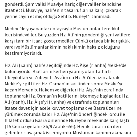
gönderdi. Şam valisi Muaviye hariç diğer valiler kendisine
itaat etti. Muaviye, halifenin tasarruflarına karşı çıkarak
yerine tayin etmiş olduğu Sehl b. Huneyf’i tanımadı.
Medine’de yaşananlar dolayısıyla Müslümanlar tereddüt
içerisindeydiler. Bu yüzden Hz. Ali’nin gönderdiği yeni valilere
karşı tam bir itaat göstermediler. Çünkü ortada bir karışıklık
vardı ve Müslümanlar kimin haklı kimin haksız olduğunu
kestiremiyorlardı.
Hz. Ali (r.anh) halife seçildiğinde Hz. Âişe (r. anha) Mekke’de
bulunuyordu. Biatlarını kerhen yapmış olan Talha b.
Ubeydullah ve Zübeyr b. Avvâm da Hz. Ali’den izin alarak
Mekke’ye gittiler. Hz. Osman’ın katlinden sonra Mekke’ye
kaçan Mervân b. Hakem ve diğerleri Hz. Âişe’nin etrafında
toplanarak Hz. Osman’ın katillerini istemeye başladılar. Hz.
Ali (r.anh), Hz. Âişe’yi (r. anha) ve etrafında toplananları
itaate davet için acele kuvvet toplamak ve Basra üzerine
yürümek zorunda kaldı. Hz. Aişe'nin önderliğindeki ordu ile
hilafet ordusu Basra önlerinde Hureybe mevkiinde karşılaştı
(15 Cemaziyelahir 36/9 Aralık 656). Her iki tarafın da ileri
gelenleri savaşmak istemiyordu. Müslüman kanının akmasını