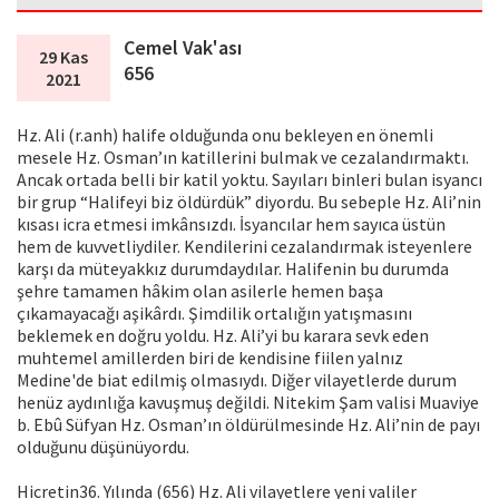
Cemel Vak'ası
29 Kas
656
2021
Hz. Ali (r.anh) halife olduğunda onu bekleyen en önemli
mesele Hz. Osman’ın katillerini bulmak ve cezalandırmaktı.
Ancak ortada belli bir katil yoktu. Sayıları binleri bulan isyancı
bir grup “Halifeyi biz öldürdük” diyordu. Bu sebeple Hz. Ali’nin
kısası icra etmesi imkânsızdı. İsyancılar hem sayıca üstün
hem de kuvvetliydiler. Kendilerini cezalandırmak isteyenlere
karşı da müteyakkız durumdaydılar. Halifenin bu durumda
şehre tamamen hâkim olan asilerle hemen başa
çıkamayacağı aşikârdı. Şimdilik ortalığın yatışmasını
beklemek en doğru yoldu. Hz. Ali’yi bu karara sevk eden
muhtemel amillerden biri de kendisine fiilen yalnız
Medine'de biat edilmiş olmasıydı. Diğer vilayetlerde durum
henüz aydınlığa kavuşmuş değildi. Nitekim Şam valisi Muaviye
b. Ebû Süfyan Hz. Osman’ın öldürülmesinde Hz. Ali’nin de payı
olduğunu düşünüyordu.
Hicretin36. Yılında (656) Hz. Ali vilayetlere yeni valiler