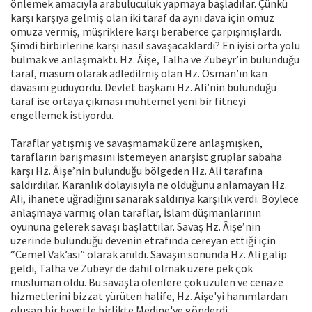
önlemek amacıyla arabuluculuk yapmaya başladılar. Çünkü
karşı karşıya gelmiş olan iki taraf da aynı dava için omuz
omuza vermiş, müşriklere karşı beraberce çarpışmışlardı.
Şimdi birbirlerine karşı nasıl savaşacaklardı? En iyisi orta yolu
bulmak ve anlaşmaktı. Hz. Âişe, Talha ve Zübeyr’in bulunduğu
taraf, masum olarak adledilmiş olan Hz. Osman’ın kan
davasını güdüyordu. Devlet başkanı Hz. Ali’nin bulunduğu
taraf ise ortaya çıkması muhtemel yeni bir fitneyi
engellemek istiyordu.
Taraflar yatışmış ve savaşmamak üzere anlaşmışken,
tarafların barışmasını istemeyen anarşist gruplar sabaha
karşı Hz. Âişe’nin bulunduğu bölgeden Hz. Ali tarafına
saldırdılar. Karanlık dolayısıyla ne olduğunu anlamayan Hz.
Ali, ihanete uğradığını sanarak saldırıya karşılık verdi. Böylece
anlaşmaya varmış olan taraflar, İslam düşmanlarının
oyununa gelerek savaşı başlattılar. Savaş Hz. Âişe’nin
üzerinde bulunduğu devenin etrafında cereyan ettiği için
“Cemel Vak’ası” olarak anıldı. Savaşın sonunda Hz. Ali galip
geldi, Talha ve Zübeyr de dahil olmak üzere pek çok
müslüman öldü. Bu savaşta ölenlere çok üzülen ve cenaze
hizmetlerini bizzat yürüten halife, Hz. Aişe'yi hanımlardan
oluşan bir heyetle birlikte Medine'ye gönderdi.