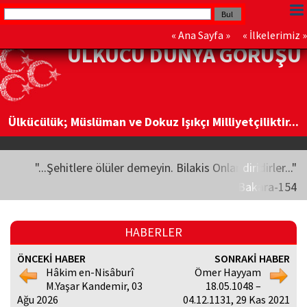
«
Ana Sayfa
» «
İlkelerimiz
»
ÜLKÜCÜ DÜNYA GÖRÜŞÜ
Ülkücülük; Müslüman ve Dokuz Işıkçı Milliyetçiliktir...
"...Şehitlere ölüler demeyin. Bilakis Onlar diridirler..."
Bakara-154
HABERLER
ÖNCEKİ HABER
SONRAKİ HABER
Hâkim en-Nisâburî
Ömer Hayyam
M.Yaşar Kandemir, 03
18.05.1048 –
Ağu 2026
04.12.1131, 29 Kas 2021