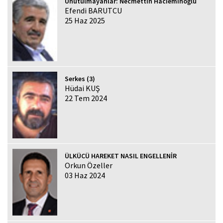
Unutulmayanlar: Necmettin Hacıeminoğlu
Efendi BARUTCU
25 Haz 2025
Serkes (3)
Hüdai KUŞ
22 Tem 2024
ÜLKÜCÜ HAREKET NASIL ENGELLENİR
Orkun Özeller
03 Haz 2024