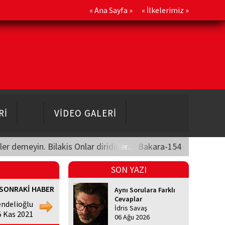
«
Ana Sayfa
» «
İlkelerimiz
»
Rİ
VİDEO GALERİ
üler demeyin. Bilakis Onlar diridirler..." Bakara-154
SON YAZI
SONRAKİ HABER
Aynı Sorulara Farklı
Cevaplar
ndelioğlu
İdris Savaş
5 Kas 2021
06 Ağu 2026