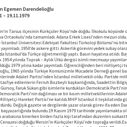
an Egemen Darendelioğlu
1 – 19.11.1979
in‘in Tarsus ilçesinin Kürkçüler Köyü’nde doğdu. İlkokulu köyünde
va Ortaokulu’nda tamamladı. Adana Erkek Lisesi’nden mezun oldu. 
ve İstanbul Üniversitesi Edebiyat Fakültesi Türkoloji Bölümü’nü bitir
 yayımladı. 1950’de askere gitti. Askerlik görevini yedek subay ola
da İstanbul’da Türkçe öğretmenliği yaptı. Basın hayatına atıldı. B
. 1954 yılında Toprak – Aylık Ülkü dergisi isimli mecmuayı yayımla
üğü 1979 yılına kadar yayımladı. Öğrenciliğinden beri milliyetçi 
ioğlu, 1965 yılında Türkiye Komünizmle Mücadele Derneği genel ba
mlerinde Adalet Partisi’nden İstanbul milletvekili oldu. Partide mill
, tasfiye edilenlerin Ferruh Bozbeyli başkanlığında, Saadettin Bilgiç
r Gürsoy, Faruk Sükan gibi isimlerle kurdukları Demokratik Parti’nin
.Demoratik Parti’nin dağılması ve bir kısım milletvekillerinin Adale
illiyetçi Hareket Partisi’ne katıldı.MHP İstanbul il teşkilatında g
ürdürdü. Değişik gazete ve dergilerde yazar olarak görev ifa eden D
 başyazarlığında bulundu.19 Kasım 1979 tarihinde yayınlamakta o
p arabasına binerken birden fazla kişi tarafından düzenlen suikast
Cenazesi doğduğu Mersin’in Kürkçüler Köyü’nde toprağa verildi.Es