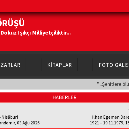
ÖRÜŞÜ
kuz Işıkçı Milliyetçiliktir...
AZARLAR
KİTAPLAR
FOTO GALE
"...Şehitlere öl
HABERLER
-Nisâburî
İlhan Egemen Dare
andemir, 03 Ağu 2026
1921 – 19.11.1979, 1