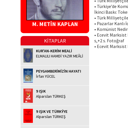
• Türk Milliyetçil
• Türkiye’de Komü
İkinci Baskı: Toke
• Türk Milliyetçil
M. METİN KAPLAN
• Pazarlar Kanlı İ
• Komünist Nedir 
• Ecevit Marksist 
KİTAPLAR
s,+2 s. Fotoğraf
• Ecevit Marksist 
KUR'AN-KERİM MEALİ
ELMALILI HAMDİ YAZIR MEÂLİ
PEYGAMBERİMİZİN HAYATI
İrfan YÜCEL
9 IŞIK
Alparslan TÜRKEŞ
9 IŞIK VE TÜRKÝYE
Alparslan TÜRKEŞ