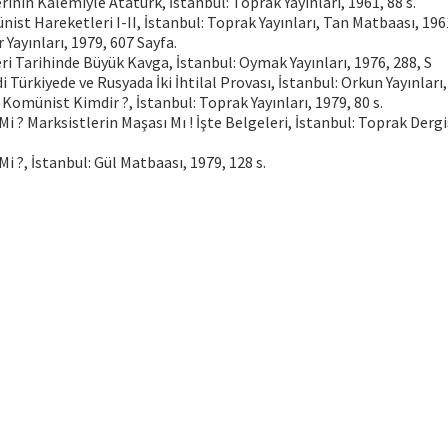
erinin Kalemiyle Atatürk, İstanbul: Toprak Yayınları, 1961, 88 s.
nist Hareketleri I-II, İstanbul: Toprak Yayınları, Tan Matbaası, 19
r Yayınları, 1979, 607 Sayfa.
eri Tarihinde Büyük Kavga, İstanbul: Oymak Yayınları, 1976, 288, S
di Türkiyede ve Rusyada İki İhtilal Provası, İstanbul: Orkun Yayınları,
Komünist Kimdir ?, İstanbul: Toprak Yayınları, 1979, 80 s.
Mi ? Marksistlerin Maşası Mı ! İşte Belgeleri, İstanbul: Toprak Dergis
Mi ?, İstanbul: Gül Matbaası, 1979, 128 s.