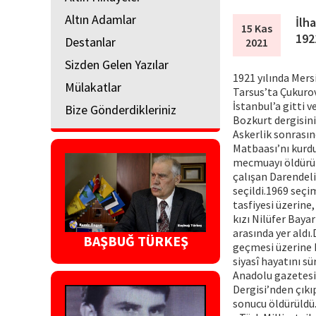
Altın Adamlar
İlh
15 Kas
192
Destanlar
2021
Sizden Gelen Yazılar
1921 yılında Mers
Mülakatlar
Tarsus’ta Çukuro
İstanbul’a gitti 
Bize Gönderdikleriniz
Bozkurt dergisini
Askerlik sonrasın
Matbaası’nı kurdu
mecmuayı öldürüld
çalışan Darendel
seçildi.1969 seçi
tasfiyesi üzerine
kızı Nilüfer Baya
arasında yer aldı
BAŞBUĞ TÜRKEŞ
geçmesi üzerine M
siyasî hayatını s
Anadolu gazetesi
Dergisi’nden çıkı
sonucu öldürüldü.