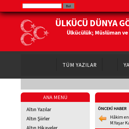
ÜLKÜCÜ DÜNYA G
Ülkücülük; Müslüman ve Do
TÜM YAZILAR
Y
ANA MENÜ
ÖNCEKİ HABER
Altın Yazılar
Hâkim en
Altın Şiirler
M.Yaşar K
Altın Hikayeler