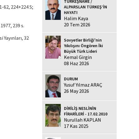
TÜRKEŞNAME /
61-62, 224+224 S;
ALPARSLAN TÜRKEŞ’İN
HAYATI
Halim Kaya
20 Tem 2026
 1977, 239 s.
i Yayınları, 32
Sovyetler Birliği'nin
Yıkılışını Öngören İki
Büyük Türk Lideri
Kemal Girgin
08 Haz 2026
DURUM
Yusuf Yılmaz ARAÇ
26 May 2026
DİRİLİŞ NESLİNİN
FİRARÎLERİ - 17.02.2010
Nurullah KAPLAN
17 Kas 2025