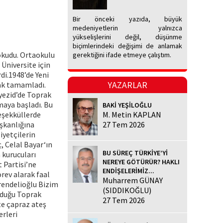
Bir önceki yazıda, büyük
medeniyetlerin yalnızca
yükselişlerini değil, düşünme
biçimlerindeki değişimi de anlamak
 okudu. Ortaokulu
gerektiğini ifade etmeye çalıştım.
Üniversite için
di.1948’de Yeni
YAZARLAR
rak tamamladı.
ayezid’de Toprak
maya başladı. Bu
BAKİ YEŞİLOĞLU
teşekküllerde
M. Metin KAPLAN
şkanlığına
27 Tem 2026
iyetçilerin
, Celal Bayar‘ın
BU SÜREÇ TÜRKİYE’Yİ
 kurucuları
NEREYE GÖTÜRÜR? HAKLI
t Partisi’ne
ENDİŞELERİMİZ...
örev alarak faal
Muharrem GÜNAY
arendelioğlu Bizim
(SIDDIKOĞLU)
lduğu Toprak
27 Tem 2026
te çapraz ateş
erleri