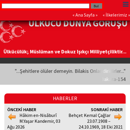
«
Ana Sayfa
» «
İlkelerimiz
»
ÜLKÜCÜ DÜNYA GÖRÜŞÜ
Ülkücülük; Müslüman ve Dokuz Işıkçı Milliyetçiliktir...
"...Şehitlere ölüler demeyin. Bilakis Onlar diridirler..."
Bakara-154
HABERLER
ÖNCEKİ HABER
SONRAKİ HABER
Hâkim en-Nisâburî
Behçet Kemal Çağlar
M.Yaşar Kandemir, 03
23.07.1908 –
Ağu 2026
24.10.1969, 18 Eki 2021