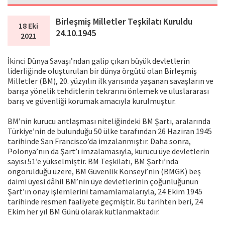
Birleşmiş Milletler Teşkilatı Kuruldu
18 Eki
24.10.1945
2021
İkinci Dünya Savaşı’ndan galip çıkan büyük devletlerin
liderliğinde oluşturulan bir dünya örgütü olan Birleşmiş
Milletler (BM), 20. yüzyılın ilk yarısında yaşanan savaşların ve
barışa yönelik tehditlerin tekrarını önlemek ve uluslararası
barış ve güvenliği korumak amacıyla kurulmuştur.
BM’nin kurucu antlaşması niteliğindeki BM Şartı, aralarında
Türkiye’nin de bulunduğu 50 ülke tarafından 26 Haziran 1945
tarihinde San Francisco’da imzalanmıştır. Daha sonra,
Polonya’nın da Şart’ı imzalamasıyla, kurucu üye devletlerin
sayısı 51’e yükselmiştir. BM Teşkilatı, BM Şartı’nda
öngörüldüğü üzere, BM Güvenlik Konseyi’nin (BMGK) beş
daimi üyesi dâhil BM’nin üye devletlerinin çoğunluğunun
Şart’ın onay işlemlerini tamamlamalarıyla, 24 Ekim 1945
tarihinde resmen faaliyete geçmiştir. Bu tarihten beri, 24
Ekim her yıl BM Günü olarak kutlanmaktadır.