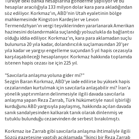
Türkiye'deki banka hesaplarına gönderme yapılıyor ve bu
hesaplar aracılığıyla 133 milyon dolar kara para akladığından
söz ediliyor. Korkmaz'ın, ABD'nin Utah eyaletinin bölge
mahkemesinde Kingston Kardeşler ve Levon
Termendzhyan'ın vergi teşviklerinden yararlanarak Amerikan
hazinesini dolandırmakla suçlandığı yolsuzlukla da bağlantısı
olduğu iddia ediliyor. Korkmaz'ın, kara para aklamadan suçlu
bulunursa 20 yıla kadar, dolandırıcılık suçlamasından 20'şer
yıla kadar ve yargıyı engelleme suçundan 5 yıl hapis cezasıyla
karşılaşabileceği hesaplanıyor. Korkmaz hakkında toplamda
istenen hapis cezası ise için 225 yıl.
"Savcılarla anlaşma yoluna gider mi?"
Sezgin Baran Korkmaz, ABD'ye iade edilirse bu yüksek hapis
cezalarından kurtulmak için savcılarla anlaşabilir mi? İran'a
yönelik yaptırımların delinmesiyle ilgili davada savcılarla
anlaşma yapan Reza Zarrab, Türk hükümetiyle nasıl işbirliği
kurduğunu ABD yargısıyla paylaşmış, hakkında açılan davada
sanık sandalyesinden kalkarak tanık olarak dinlenmiş ve
tutuklu bulunduğu cezaevinden de serbest bırakılmıştı.
Korkmaz ise Zarrab gibi savcılarla anlaşma ihtimaliyle ilgili
Sözcü gazetesine yaptığı açıklamada "İkinci bir Reza Zarrab