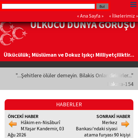
«
Ana Sayfa
» «
İlkelerimiz
»
ÜLKÜCÜ DÜNYA GÖRÜŞÜ
Ülkücülük; Müslüman ve Dokuz Işıkçı Milliyetçiliktir...
"...Şehitlere ölüler demeyin. Bilakis Onlar diridirler..."
Bakara-154
HABERLER
ÖNCEKİ HABER
SONRAKİ HABER
Hâkim en-Nisâburî
Merkez
M.Yaşar Kandemir, 03
Bankası'ndaki siyasi
Ağu 2026
atama furyası 90 kişiyi