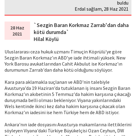
buldu
Erdal sağlam, 28 Haz 2021
`Sezgin Baran Korkmaz Zarrab'dan daha
28 Haz
kötü durumda`
2021
Hilal Köylü
Uluslararası ceza hukuk uzmanı Timuçin Köprülü'ye göre
Sezgin Baran Korkmaz'ın ABD'ye iade ihtimali yüksek. New
York Barosu avukatlarından Cahit Akbulut ise Korkmaz'ın
durumunun Zarrab'dan daha kötü olduğunu söylüyor.
Kara para aklamakla suçlanan ve ABD'nin talebiyle
Avusturya'da 19 Haziran'da tutuklanan iş insanı Sezgin Baran
Korkmaz'ın akıbetinin 5 Temmuz'da hakim karşısına çıkacağı
duruşmada belli olması bekleniyor. Viyana yakınlarındaki
Wels kentinde ikinci kez daha hakim karşısına çıkacak olan
Korkmaz'ın iadesini ise hem Türkiye hem de ABD istiyor.
Ankara'nın iade dosyasını Avusturya makamlarına ilettiklerini
söyleyen Viyana'daki Türkiye Büyükelçisi Ozan Ceyhun, DW