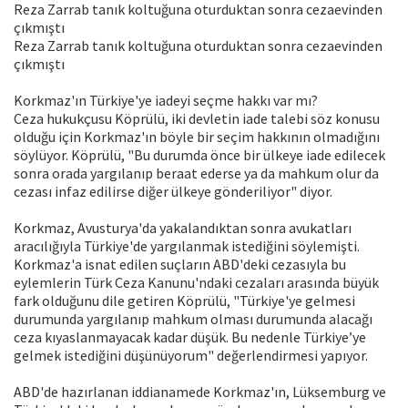
Reza Zarrab tanık koltuğuna oturduktan sonra cezaevinden
çıkmıştı
Reza Zarrab tanık koltuğuna oturduktan sonra cezaevinden
çıkmıştı
Korkmaz'ın Türkiye'ye iadeyi seçme hakkı var mı?
Ceza hukukçusu Köprülü, iki devletin iade talebi söz konusu
olduğu için Korkmaz'ın böyle bir seçim hakkının olmadığını
söylüyor. Köprülü, "Bu durumda önce bir ülkeye iade edilecek
sonra orada yargılanıp beraat ederse ya da mahkum olur da
cezası infaz edilirse diğer ülkeye gönderiliyor" diyor.
Korkmaz, Avusturya'da yakalandıktan sonra avukatları
aracılığıyla Türkiye'de yargılanmak istediğini söylemişti.
Korkmaz'a isnat edilen suçların ABD'deki cezasıyla bu
eylemlerin Türk Ceza Kanunu'ndaki cezaları arasında büyük
fark olduğunu dile getiren Köprülü, "Türkiye'ye gelmesi
durumunda yargılanıp mahkum olması durumunda alacağı
ceza kıyaslanmayacak kadar düşük. Bu nedenle Türkiye’ye
gelmek istediğini düşünüyorum" değerlendirmesi yapıyor.
ABD'de hazırlanan iddianamede Korkmaz'ın, Lüksemburg ve