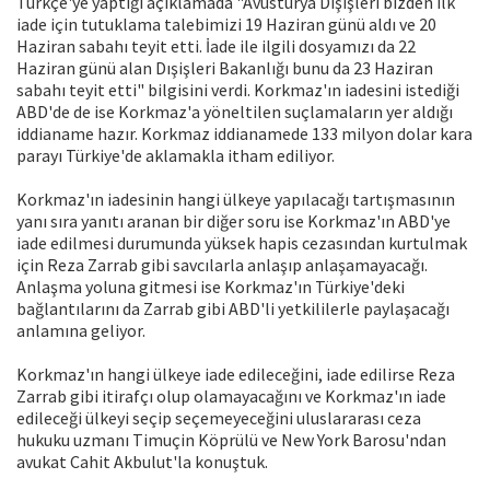
Türkçe'ye yaptığı açıklamada "Avusturya Dışişleri bizden ilk
iade için tutuklama talebimizi 19 Haziran günü aldı ve 20
Haziran sabahı teyit etti. İade ile ilgili dosyamızı da 22
Haziran günü alan Dışişleri Bakanlığı bunu da 23 Haziran
sabahı teyit etti" bilgisini verdi. Korkmaz'ın iadesini istediği
ABD'de de ise Korkmaz'a yöneltilen suçlamaların yer aldığı
iddianame hazır. Korkmaz iddianamede 133 milyon dolar kara
parayı Türkiye'de aklamakla itham ediliyor.
Korkmaz'ın iadesinin hangi ülkeye yapılacağı tartışmasının
yanı sıra yanıtı aranan bir diğer soru ise Korkmaz'ın ABD'ye
iade edilmesi durumunda yüksek hapis cezasından kurtulmak
için Reza Zarrab gibi savcılarla anlaşıp anlaşamayacağı.
Anlaşma yoluna gitmesi ise Korkmaz'ın Türkiye'deki
bağlantılarını da Zarrab gibi ABD'li yetkililerle paylaşacağı
anlamına geliyor.
Korkmaz'ın hangi ülkeye iade edileceğini, iade edilirse Reza
Zarrab gibi itirafçı olup olamayacağını ve Korkmaz'ın iade
edileceği ülkeyi seçip seçemeyeceğini uluslararası ceza
hukuku uzmanı Timuçin Köprülü ve New York Barosu'ndan
avukat Cahit Akbulut'la konuştuk.