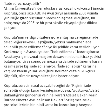
"İade süreci uzayabilir"
Atılım Üniversitesi'nden uluslararası ceza hukukçusu Timuçin
Köprülü, öncelikle ABD ile Avusturya arasında 2000 yılında
yürürlüğe giren suçluların iadesi anlaşması olduğuna, bu
anlaşmaya da 2005’te bir protokolle ek yapıldığına dikkat
çekiyor.
Köprülü'nün verdiği bilgilere göre anlaşma gereğince iade
talebi diğer ülkeye ulaştığında, yetkili mahkeme "iade
edilebilir ya da edilemez" diye iki şekilde karar verilebiliyor.
Korkmaz için Avusturya'dan "iade edilemez" kararı çıkarsa
Avusturya iç mevzuatına göre de savcının buna itiraz yetkisi
bulunuyor. İtiraz sonuç vermezse ya da iade edilmeme kararı
kesinleşirse kişi iade edilemiyor. "İade edilebilir" kararına
karşı da kanun yolları olduğunu belirten ceza hukukçusu
Köprülü, sürecin uzayabileceğine işaret ediyor.
Köprülü, sürecin nasıl uzayabileceğini de "Kişinin iade
edilebilir olduğu karar kesinleşirse dosya, Avusturya Adalet
Bakanlığı'na gönderilir ve nihai kararı Adalet Bakanı verir.
Burada elbette Avrupa İnsan Hakları Sözleşmesi ve ek
protokollerinin bir ihlali varsa bu karara karşı Anayasa