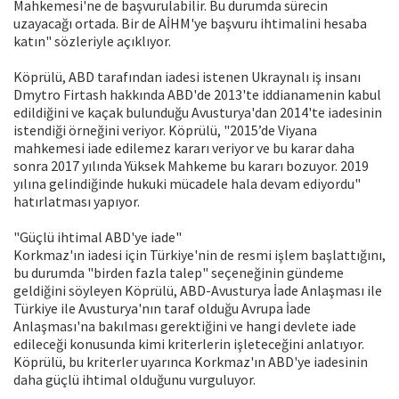
Mahkemesi'ne de başvurulabilir. Bu durumda sürecin
uzayacağı ortada. Bir de AİHM'ye başvuru ihtimalini hesaba
katın" sözleriyle açıklıyor.
Köprülü, ABD tarafından iadesi istenen Ukraynalı iş insanı
Dmytro Firtash hakkında ABD'de 2013'te iddianamenin kabul
edildiğini ve kaçak bulunduğu Avusturya'dan 2014'te iadesinin
istendiği örneğini veriyor. Köprülü, "2015’de Viyana
mahkemesi iade edilemez kararı veriyor ve bu karar daha
sonra 2017 yılında Yüksek Mahkeme bu kararı bozuyor. 2019
yılına gelindiğinde hukuki mücadele hala devam ediyordu"
hatırlatması yapıyor.
"Güçlü ihtimal ABD'ye iade"
Korkmaz'ın iadesi için Türkiye'nin de resmi işlem başlattığını,
bu durumda "birden fazla talep" seçeneğinin gündeme
geldiğini söyleyen Köprülü, ABD-Avusturya İade Anlaşması ile
Türkiye ile Avusturya'nın taraf olduğu Avrupa İade
Anlaşması'na bakılması gerektiğini ve hangi devlete iade
edileceği konusunda kimi kriterlerin işleteceğini anlatıyor.
Köprülü, bu kriterler uyarınca Korkmaz'ın ABD'ye iadesinin
daha güçlü ihtimal olduğunu vurguluyor.