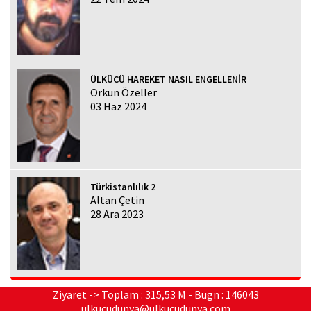
ÜLKÜCÜ HAREKET NASIL ENGELLENİR
Orkun Özeller
03 Haz 2024
Türkistanlılık 2
Altan Çetin
28 Ara 2023
Ziyaret -> Toplam : 315,53 M - Bugn : 146043
ulkucudunya@ulkucudunya.com