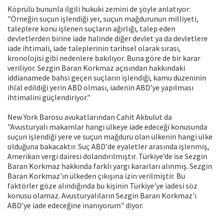
Köprülü bununla ilgili hukuki zemini de şöyle anlatıyor:
"Örneğin suçun işlendiği yer, suçun mağdurunun milliyeti,
taleplere konu işlenen suçların ağırlığı, talep eden
devletlerden birine iade halinde diğer devlet ya da devletlere
iade ihtimali, iade taleplerinin tarihsel olarak sırası,
kronolojisi gibi nedenlere bakılıyor. Buna göre de bir karar
veriliyor. Sezgin Baran Korkmaz açısından hakkındaki
iddianamede bahsi geçen suçların işlendiği, kamu düzeninin
ihlal edildiği yerin ABD olması, iadenin ABD’ye yapılması
ihtimalini güçlendiriyor."
New York Barosu avukatlarından Cahit Akbulut da
"Avusturyalı makamlar hangi ülkeye iade edeceği konusunda
suçun işlendiği yere ve suçun mağduru olan ülkenin hangi ülke
olduğuna bakacaktır. Suç ABD'de eyaletler arasında işlenmiş,
Amerikan vergi dairesi dolandırılmıştır. Türkiye’de ise Sezgin
Baran Korkmaz hakkında farklı yargı kararları alınmış. Sezgin
Baran Korkmaz'ın ülkeden çıkışına izin verilmiştir. Bu
faktörler göze alındığında bu kişinin Türkiye'ye iadesi söz
konusu olamaz. Avusturyalıların Sezgin Baran Korkmaz'ı
ABD’ye iade edeceğine inanıyorum" diyor.