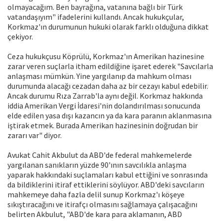
olmayacağım. Ben bayrağına, vatanına bağlı bir Türk
vatandaşıyım" ifadelerini kullandı. Ancak hukukçular,
Korkmaz'ın durumunun hukuki olarak farklı olduğuna dikkat
çekiyor.
Ceza hukukçusu Köprülü, Korkmaz'ın Amerikan hazinesine
zarar veren suçlarla itham edildiğine işaret ederek "Savcılarla
anlaşması mümkün. Yine yargılanıp da mahkum olması
durumunda alacağı cezadan daha az bir cezayı kabul edebilir.
Ancak durumu Rıza Zarrab'la aynı değil. Korkmaz hakkında
iddia Amerikan Vergi İdaresi'nin dolandırılması sonucunda
elde edilen yasa dışı kazancın ya da kara paranın aklanmasına
iştirak etmek. Burada Amerikan hazinesinin doğrudan bir
zararı var" diyor.
Avukat Cahit Akbulut da ABD'de federal mahkemelerde
yargılanan sanıkların yüzde 90'ının savcılıkla anlaşma
yaparak hakkındaki suçlamaları kabul ettiğini ve sonrasında
da bildiklerini itiraf ettiklerini söylüyor. ABD'deki savcıların
mahkemeye daha fazla delil sunup Korkmaz'ı köşeye
sıkıştıracağını ve itirafçı olmasını sağlamaya çalışacağını
belirten Akbulut, "ABD'de kara para aklamanın, ABD